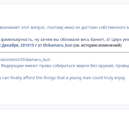
возникает этот вопрос, поэтому имхо он достоин собственного 
 фамильярность, ну зачем вы обломали весь банкет, а? Цирк уе
2 Декабря, 2010
15 г
от Shikamaru_kun
(см. историю изменений)
t/animelist/Shikamaru_kun
 Федерации имеют право собираться мирно без оружия, провод
can finally afford the things that a young man could truly enjoy.