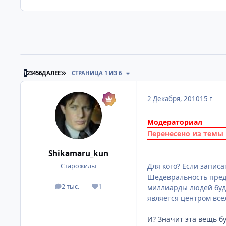
ПОСЛЕДНЯЯ СТРАНИЦА
1
2
3
4
5
6
ДАЛЕЕ
СТРАНИЦА 1 ИЗ 6
2 Декабря, 2010
15 г
Модераториал
Перенесено из темы
Shikamaru_kun
Для кого? Если записа
Старожилы
Шедевральность предм
2 тыс.
1
миллиарды людей буду
посты
Репутация
является центром все
И? Значит эта вещь бу