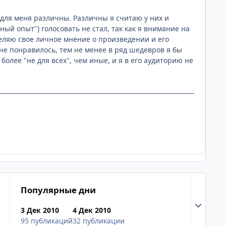
 для меня различны. Различны я считаю у них и
ный опыт") голосовать не стал, так как я внимание на
деляю свое личное мнение о произведении и его
не понравилось, тем не менее в ряд шедевров я бы
более "не для всех", чем иные, и я в его аудиторию не
Популярные дни
Разверну
3 Дек 2010
4 Дек 2010
95 публикаций
32 публикации