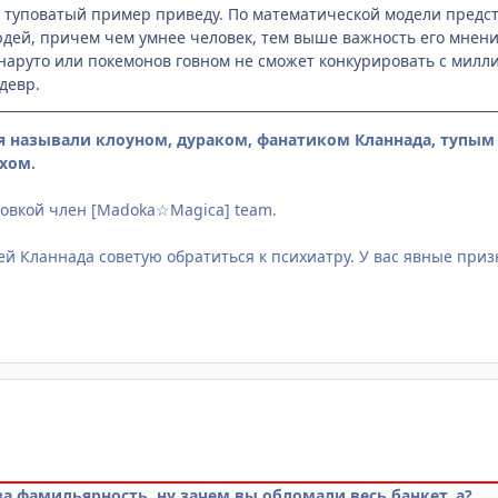
н туповатый пример приведу. По математической модели пред
дей, причем чем умнее человек, тем выше важность его мнения
аруто или покемонов говном не сможет конкурировать с милли
девр.
я называли клоуном, дураком, фанатиком Кланнада, тупы
хом.
овкой член [Madoka☆Magica] team.
й Кланнада советую обратиться к психиатру. У вас явные при
а фамильярность, ну зачем вы обломали весь банкет, а?