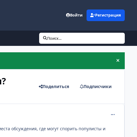
Войти
Регистрация
Поиск...
Скрыть 
и?
Поделиться
Подписчики
comment_259
места обсуждения, где могут спорить популисты и