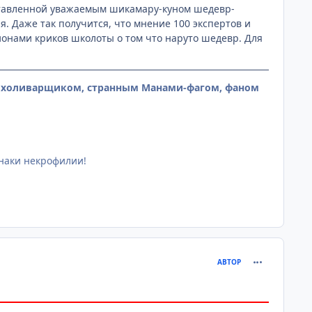
ставленной уважаемым шикамару-куном шедевр-
. Даже так получится, что мнение 100 экспертов и
онами криков школоты о том что наруто шедевр. Для
м холиварщиком, странным Манами-фагом, фаном
знаки некрофилии!
comment_259
АВТОР