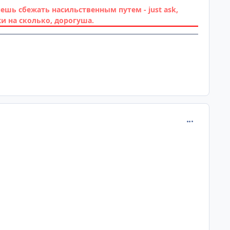
чешь сбежать насильственным путем - just ask,
и на сколько, дорогуша.
comment_259