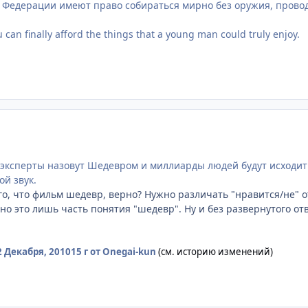
 Федерации имеют право собираться мирно без оружия, провод
can finally afford the things that a young man could truly enjoy.
 эксперты назовут Шедевром и миллиарды людей будут исходить
ой звук.
го, что фильм шедевр, верно? Нужно различать "нравится/не" о
 но это лишь часть понятия "шедевр". Ну и без развернутого от
2 Декабря, 2010
15 г
от Onegai-kun
(см. историю изменений)