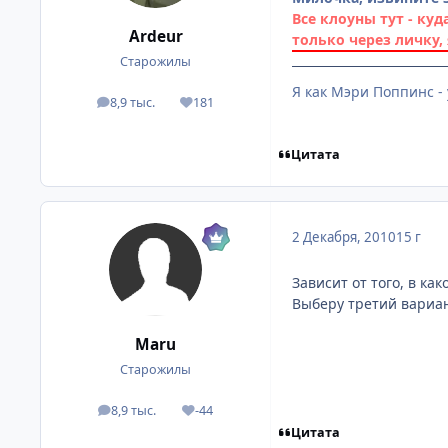
Все клоуны тут - куд
Ardeur
только через личку,
Старожилы
Я как Мэри Поппинс - 
8,9 тыс.
181
посты
Репутация
Цитата
2 Декабря, 2010
15 г
Зависит от того, в ка
Выберу третий вариан
Mаru
Старожилы
8,9 тыс.
-44
посты
Репутация
Цитата