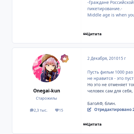
-Граждане Российской
пикетирование.-
Middle age is when you 
Цитата
2 Декабря, 2010
15 г
Пусть фильм 1000 раз
не нравится - это пуст
Но это не отменяет то
Onegai-kun
человек сам для себя,
Старожилы
БагоАФ, блин.
Отредактировано
2,3 тыс.
15
посты
Репутация
Цитата