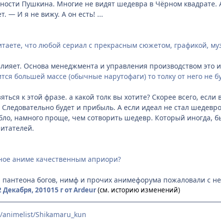
ости Пушкина. Многие не видят шедевра в Чёрном квадрате. А п
 — И я не вижу. А он есть! ...
итаете, что любой сериал с прекрасным сюжетом, графикой, му
влияет. Основа менеджмента и управления производством это и
тся большей массе (обычные нарутофаги) то толку от него не бу
зяться к этой фразе. а какой толк вы хотите? Скорее всего, если
. Следовательно будет и прибыль. А если идеал не стал шедевро
абло, намного проще, чем сотворить шедевр. Который иногда, б
итателей.
рное аниме качественным априори?
и пантеона богов, нимф и прочих анимефорума пожаловали с не
2 Декабря, 2010
15 г
от Ardeur
(см. историю изменений)
t/animelist/Shikamaru_kun