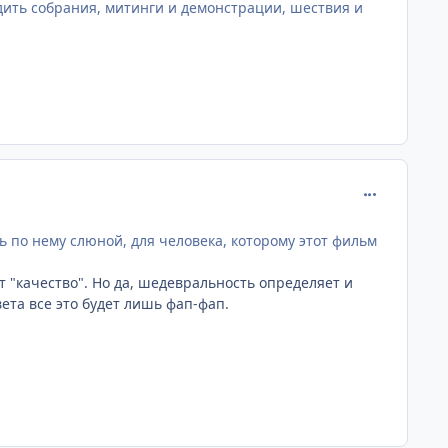
ить собрания, митинги и демонстрации, шествия и
comment_259
 по нему слюной, для человека, которому этот фильм
т "качество". Но да, шедевральность определяет и
вета все это будет лишь фап-фап.