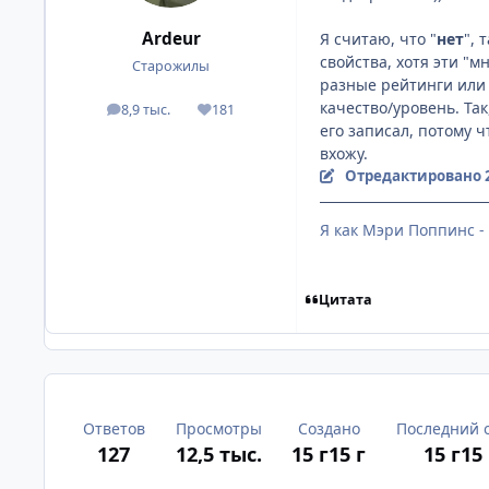
Ardeur
Я считаю, что "
нет
", 
свойства, хотя эти "м
Старожилы
разные рейтинги или 
качество/уровень. Та
8,9 тыс.
181
посты
Репутация
его записал, потому ч
вхожу.
Отредактировано
Я как Мэри Поппинс - 
Цитата
Ответов
Просмотры
Создано
Последний 
127
12,5 тыс.
15 г
15 г
15 г
15 