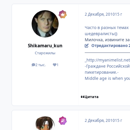
2 Декабря, 2010
15 г
Часто в разных темах 
шедевралисты))
Милочка, извините за
Shikamaru_kun
Отредактировано
Старожилы
_http://myanimelist.ne
2 тыс.
1
-Граждане Российской
посты
Репутация
пикетирование.-
Middle age is when you 
Цитата
2 Декабря, 2010
15 г