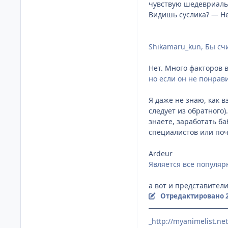
чувствую шедевриальн
Видишь суслика? — Нет.
Shikamaru_kun, Бы сч
Нет. Много факторов 
но если он не понрави
Я даже не знаю, как в
следует из обратного)
знаете, заработать б
специалистов или поч
Ardeur
Является все популя
а вот и представител
Отредактировано
_http://myanimelist.ne