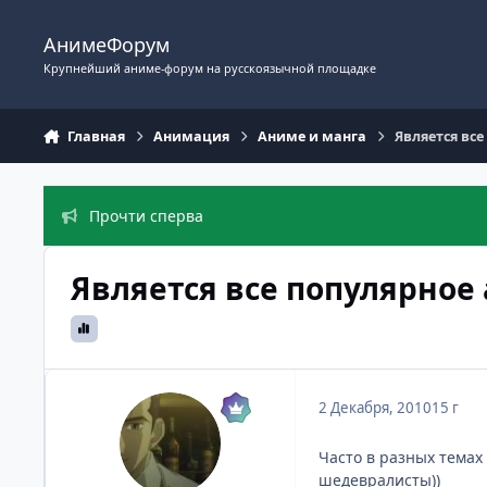
Перейти к содержимому
АнимеФорум
Крупнейший аниме-форум на русскоязычной площадке
Главная
Анимация
Аниме и манга
Является вс
Прочти сперва
Является все популярно
2 Декабря, 2010
15 г
Часто в разных темах
шедевралисты))