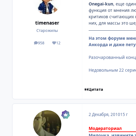
Onegai-kun
, еще оди
функция от мнения лю
критиков считающих н
timenaser
них, для массы это ше
Старожилы
На этом форуме мен
958
12
посты
Репутация
Анкорда и даже пету
Разочарованный конц
Недовольным 22 серие
Цитата
2 Декабря, 2010
15 г
Модераториал
Милочка, извините з