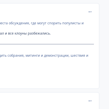
comment_259
места обсуждения, где могут спорить популисты и
хал и все клоуны разбежались.
ить собрания, митинги и демонстрации, шествия и
comment_259