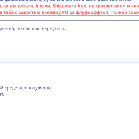
а же им деться. А если,
Shikamaru_kun
, не хватает воли и хо
 я тебе с радостью выпишу РО за флуд&оффтоп, только скаж
улетел, но обещаю вернуться...
кой среде оно популярно.
т.