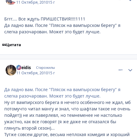
11 Октября, 2010
15 г
Бггг.... Все ждуть ПРИШЕСТВИЯ!!!!1111
Да ладно вам. После "Плясок на вампырском берегу" я
слегка разочарован. Может это будет лучше.
Цитата
comment_2562852
Статистика автора
Greidis
Старожилы
11 Октября, 2010
15 г
Да ладно вам. После "Плясок на вампырском берегу" я
слегка разочарован. Может это будет лучше.
Ну от вампирского берега я нечего особенного не ждал, мб
потомучто читал мангу и знал, что шафтам такое не очень
пойдет)) не их паверлевл, но темнеменее не настолько
ужастно, как все говорят (я же даже не отказался бы
глянуть второй сезон)...
Тутже совсем другое, весьма неплохая комедия и хороший