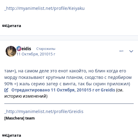
_http://myanimelist.net/profile/Keiyaku
Цитата
comment_2562867
Статистика автора
Greidis
Старожилы
11 Октября, 2010
15 г
там=), на самом деле это енот какойто, но блин когда его
морду показывают крупным планом, сходство с педобиром
90% =) жаль серию затер с винта, так бы скрин приложил)
Отредактировано
11 Октября, 2010
15 г
от Greidis
(см.
историю изменений)
_http://myanimelist.net/profile/Greidis
[Maschera] team
Цитата