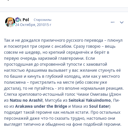
comment_2572305
Статистика автора
Vik Pol
Старожилы
24 Октября, 2010
15 г
Так и не дождался приличного русского перевода – плюнул
и посмотрел три серии с ансабом. Сразу говорю – вещь
совсем не шедевр, но крепкий середнячёк и берёт в
первую очередь харизмой главгероини. Если
простодушная до откровенной тупости с хамоватой
наглостью Арашияма вызывает у вас желание стукнуть её
по башке и кинуть в глубокий колодец, или как у местного
полисмена – пристрелить на месте (ибо совсем уже
достала), то не пугайтесь - это вполне нормальная реакция.
Слегка хрипловато-истошный голос Чиаки Омигавы (Дзюн
из
Natsu no Arashi!
, Митсуба из
Seitokai Yakuindomo
, Пи-
ко из
Arakawa under the Bridge
и Мака из
Soul Eater
)
подходит такой героине как нельзя кстати. Про остальных
персонажей даже что-то сказать трудно, настолько они
выглядят типично и обыденно на фоне подобной героини.