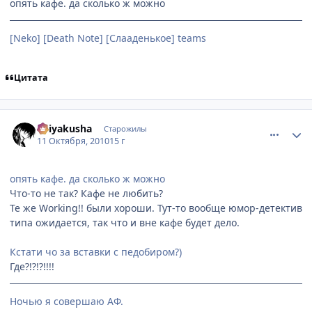
опять кафе. да сколько ж можно
[Neko] [Death Note] [Слааденькое] teams
Цитата
comment_2562866
Статистика автора
Keiyakusha
Старожилы
11 Октября, 2010
15 г
опять кафе. да сколько ж можно
Что-то не так? Кафе не любить?
Те же Working!! были хороши. Тут-то вообще юмор-детектив
типа ожидается, так что и вне кафе будет дело.
Кстати чо за вставки с педобиром?)
Где?!?!?!!!!
Ночью я совершаю АФ.