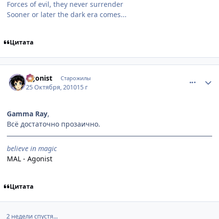
Forces of evil, they never surrender
Sooner or later the dark era comes...
Цитата
comment_2573390
Статистика автора
Agonist
Старожилы
25 Октября, 2010
15 г
Gamma Ray
,
Всё достаточно прозаично.
believe in magic
MAL - Agonist
Цитата
2 недели спустя...