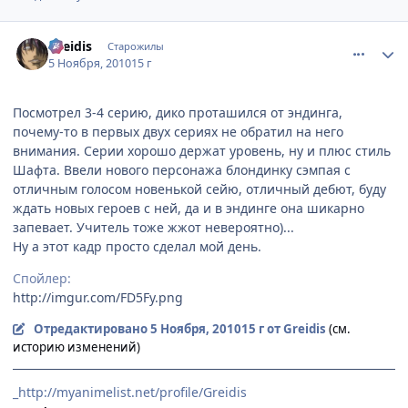
comment_2579903
Статистика автора
Greidis
Старожилы
5 Ноября, 2010
15 г
Посмотрел 3-4 серию, дико проташился от эндинга,
почему-то в первых двух сериях не обратил на него
внимания. Серии хорошо держат уровень, ну и плюс стиль
Шафта. Ввели нового персонажа блондинку сэмпая с
отличным голосом новенькой сейю, отличный дебют, буду
ждать новых героев с ней, да и в эндинге она шикарно
запевает. Учитель тоже жжот невероятно)...
Ну а этот кадр просто сделал мой день.
Спойлер:
http://imgur.com/FD5Fy.png
Отредактировано
5 Ноября, 2010
15 г
от Greidis
(см.
историю изменений)
_http://myanimelist.net/profile/Greidis