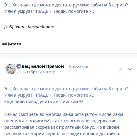
Эт...Хоспаде, где можно достать русские сабы на 3 серию?
Или я умру!!111!!АДЫН Люди, помогите хD
[soS] team - Команданте
Цитата
comment_2573380
Статистика автора
Певец Белой Прямой
Старожилы
25 Октября, 2010
15 г
Эт...Хоспаде, где можно достать русские сабы на 3 серию?
Или я умру!!111!!АДЫН Люди, помогите хD
Ещё один повод учить английский ©
Начал смотреть во многом из-за оста (в том числе из-за
опенинга с эндингом), так что основное содержание
рассматривал скорее как приятный бонус. Но в своей
весовой категории сериал выглядит вполне достойно.