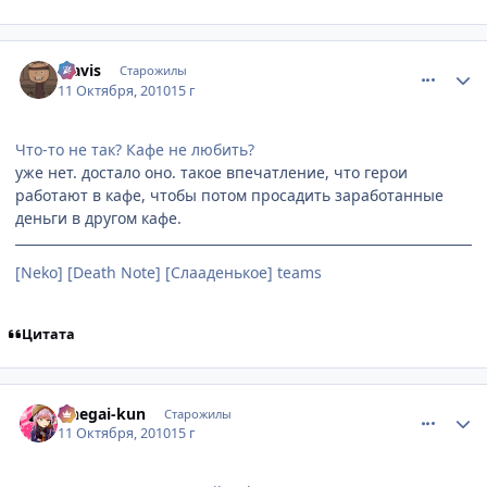
comment_2562871
Статистика автора
klavis
Старожилы
11 Октября, 2010
15 г
Что-то не так? Кафе не любить?
уже нет. достало оно. такое впечатление, что герои
работают в кафе, чтобы потом просадить заработанные
деньги в другом кафе.
[Neko] [Death Note] [Слааденькое] teams
Цитата
comment_2562887
Статистика автора
Onegai-kun
Старожилы
11 Октября, 2010
15 г