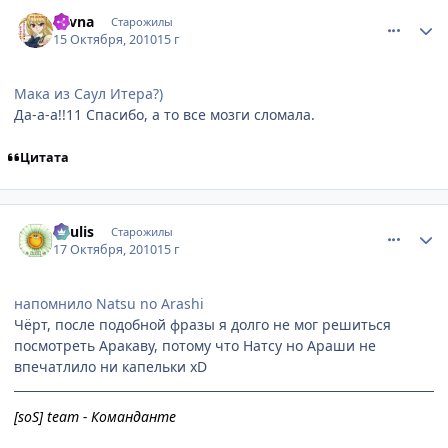
comment_2565974
Статистика автора
Savna
Старожилы
15 Октября, 2010
15 г
Мака из Саул Итера?)
Да-а-а!!11 Спасибо, а то все мозги сломала.
Цитата
comment_2567214
Статистика автора
Soulis
Старожилы
17 Октября, 2010
15 г
напомнило Natsu no Arashi
Чёрт, после подобной фразы я долго не мог решиться
посмотреть Аракаву, потому что Натсу но Араши не
впечатлило ни капельки хD
[soS] team - Команданте