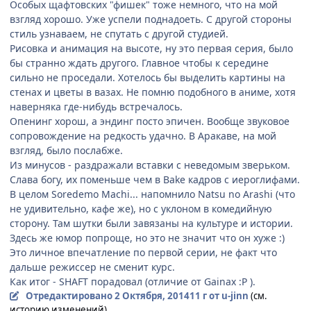
Особых щафтовских "фишек" тоже немного, что на мой
взгляд хорошо. Уже успели поднадоеть. С другой стороны
стиль узнаваем, не спутать с другой студией.
Рисовка и анимация на высоте, ну это первая серия, было
бы странно ждать другого. Главное чтобы к середине
сильно не проседали. Хотелось бы выделить картины на
стенах и цветы в вазах. Не помню подобного в аниме, хотя
наверняка где-нибудь встречалось.
Опенинг хорош, а эндинг посто эпичен. Вообще звуковое
сопровождение на редкость удачно. В Аракаве, на мой
взгляд, было послабже.
Из минусов - раздражали вставки с неведомым зверьком.
Слава богу, их поменьше чем в Bake кадров с иероглифами.
В целом Soredemo Machi... напомнило Natsu no Arashi (что
не удивительно, кафе же), но с уклоном в комедийную
сторону. Там шутки были завязаны на культуре и истории.
Здесь же юмор попроще, но это не значит что он хуже :)
Это личное впечатление по первой серии, не факт что
дальше режиссер не сменит курс.
Как итог - SHAFT порадовал (отличие от Gainax :P ).
Отредактировано
2 Октября, 2014
11 г
от u-jinn
(см.
историю изменений)