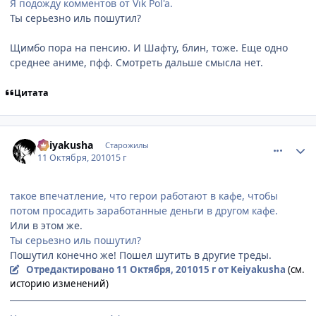
Я подожду комментов от Vik Pol'a.
Ты серьезно иль пошутил?
Щимбо пора на пенсию. И Шафту, блин, тоже. Еще одно
среднее аниме, пфф. Смотреть дальше смысла нет.
Цитата
comment_2562890
Статистика автора
Keiyakusha
Старожилы
11 Октября, 2010
15 г
такое впечатление, что герои работают в кафе, чтобы
потом просадить заработанные деньги в другом кафе.
Или в этом же.
Ты серьезно иль пошутил?
Пошутил конечно же! Пошел шутить в другие треды.
Отредактировано
11 Октября, 2010
15 г
от Keiyakusha
(см.
историю изменений)