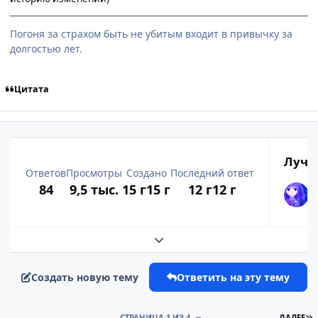
Погоня за страхом быть не убитым входит в привычку за
долгостью лет.
Цитата
Лучш
Ответов
Просмотры
Создано
Последний ответ
84
9,5 тыс.
15 г
15 г
12 г
12 г
Развернуть обзор темы
Создать новую тему
Ответить на эту тему
П
СТРАНИЦА 1 ИЗ 4
ДАЛЕЕ