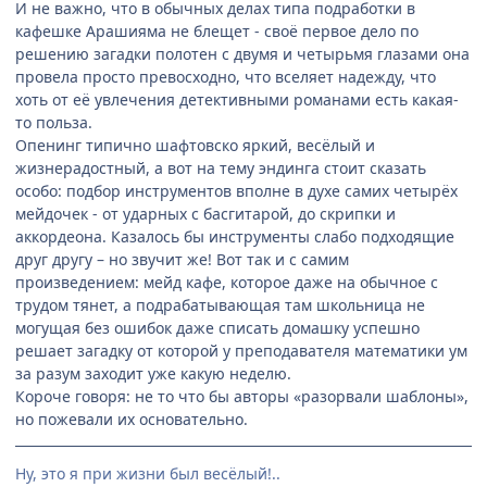
И не важно, что в обычных делах типа подработки в
кафешке Арашияма не блещет - своё первое дело по
решению загадки полотен с двумя и четырьмя глазами она
провела просто превосходно, что вселяет надежду, что
хоть от её увлечения детективными романами есть какая-
то польза.
Опенинг типично шафтовско яркий, весёлый и
жизнерадостный, а вот на тему эндинга стоит сказать
особо: подбор инструментов вполне в духе самих четырёх
мейдочек - от ударных с басгитарой, до скрипки и
аккордеона. Казалось бы инструменты слабо подходящие
друг другу – но звучит же! Вот так и с самим
произведением: мейд кафе, которое даже на обычное с
трудом тянет, а подрабатывающая там школьница не
могущая без ошибок даже списать домашку успешно
решает загадку от которой у преподавателя математики ум
за разум заходит уже какую неделю.
Короче говоря: не то что бы авторы «разорвали шаблоны»,
но пожевали их основательно.
Ну, это я при жизни был весёлый!..