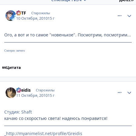
comment_2562736
Статистика автора
BTTF
Старожилы
10 Октября, 2010
15 г
Ого, а вот и то самое "новенькое". Посмотрим, посмотрим...
Смотрю: ничего
Цитата
comment_2562825
Статистика автора
Greidis
Старожилы
11 Октября, 2010
15 г
Студия: Shaft
качаю со скоростью света! надеюсь понравится!
_http://myanimelist.net/profile/Greidis