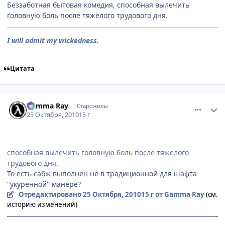
Беззаботная бытовая комедия, способная вылечить
головную боль после тяжёлого трудового дня.
I will admit my wickedness.
Цитата
comment_2573387
Статистика автора
Gamma Ray
Старожилы
25 Октября, 2010
15 г
способная вылечить головную боль после тяжёлого
трудового дня.
То есть сабж выполнен не в традиционной для шафта
"укуренной" манере?
Отредактировано
25 Октября, 2010
15 г
от Gamma Ray
(см.
историю изменений)