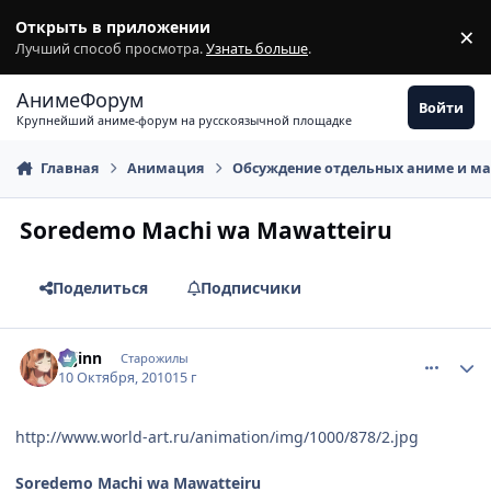
Перейти к содержимому
Открыть в приложении
×
З
Лучший способ просмотра.
Узнать больше
.
АнимеФорум
Войти
Крупнейший аниме-форум на русскоязычной площадке
Главная
Анимация
Обсуждение отдельных аниме и м
Soredemo Machi wa Mawatteiru
Поделиться
Подписчики
comment_2562670
Статистика автора
u-jinn
Старожилы
10 Октября, 2010
15 г
http://www.world-art.ru/animation/img/1000/878/2.jpg
Soredemo Machi wa Mawatteiru