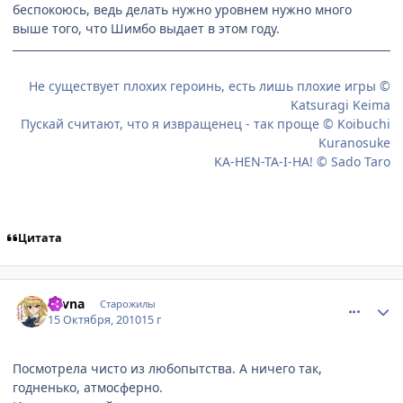
беспокоюсь, ведь делать нужно уровнем нужно много
выше того, что Шимбо выдает в этом году.
Не существует плохих героинь, есть лишь плохие игры ©
Katsuragi Keima
Пускай считают, что я извращенец - так проще © Koibuchi
Kuranosuke
KA-HEN-TA-I-HA! © Sado Taro
Цитата
comment_2565897
Статистика автора
Savna
Старожилы
15 Октября, 2010
15 г
Посмотрела чисто из любопытства. А ничего так,
годненько, атмосферно.