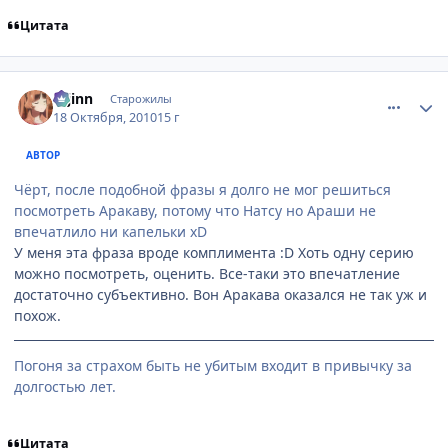
Цитата
comment_2567779
Статистика автора
u-jinn
Старожилы
18 Октября, 2010
15 г
АВТОР
Чёрт, после подобной фразы я долго не мог решиться
посмотреть Аракаву, потому что Натсу но Араши не
впечатлило ни капельки хD
У меня эта фраза вроде комплимента :D Хоть одну серию
можно посмотреть, оценить. Все-таки это впечатление
достаточно субъективно. Вон Аракава оказался не так уж и
похож.
Погоня за страхом быть не убитым входит в привычку за
долгостью лет.
Цитата