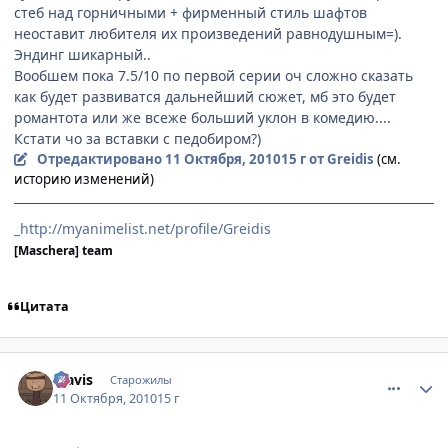
стеб над горничными + фирменный стиль шафтов
неоставит любителя их произведений равнодушным=).
Эндинг шикарный..
Вообшем пока 7.5/10 по первой серии оч сложно сказать
как будет развиватся дальнейший сюжет, мб это будет
романтота или же всеже больший уклон в комедию....
Кстати чо за вставки с педобиром?)
Отредактировано
11 Октября, 2010
15 г
от Greidis
(см.
историю изменений)
_http://myanimelist.net/profile/Greidis
[Maschera] team
Цитата
comment_2562861
Статистика автора
klavis
Старожилы
11 Октября, 2010
15 г