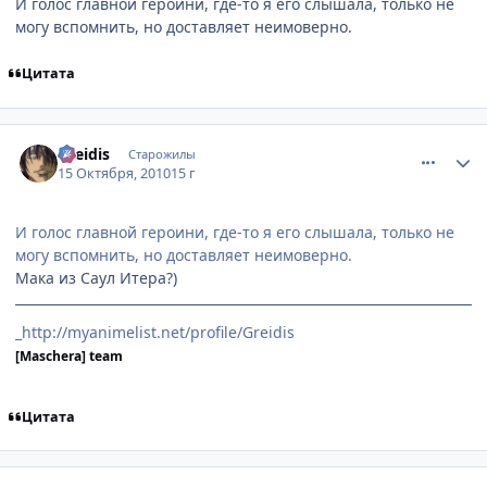
И голос главной героини, где-то я его слышала, только не
могу вспомнить, но доставляет неимоверно.
Цитата
comment_2565930
Статистика автора
Greidis
Старожилы
15 Октября, 2010
15 г
И голос главной героини, где-то я его слышала, только не
могу вспомнить, но доставляет неимоверно.
Мака из Саул Итера?)
_http://myanimelist.net/profile/Greidis
[Maschera] team
Цитата
comment_2565935
Статистика автора