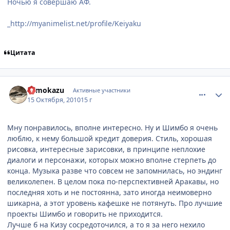
Ночью я совершаю АФ.
_http://myanimelist.net/profile/Keiyaku
Цитата
comment_2565882
Статистика автора
Tomokazu
Активные участники
15 Октября, 2010
15 г
Мну понравилось, вполне интересно. Ну и Шимбо я очень
люблю, к нему большой кредит доверия. Стиль, хорошая
рисовка, интересные зарисовки, в принципе неплохие
диалоги и персонажи, которых можно вполне стерпеть до
конца. Музыка разве что совсем не запомнилась, но эндинг
великолепен. В целом пока по-перспективней Аракавы, но
последняя хоть и не постоянна, зато иногда неимоверно
шикарна, а этот уровень кафешке не потянуть. Про лучшие
проекты Шимбо и говорить не приходится.
Лучше б на Кизу сосредоточился, а то я за него нехило