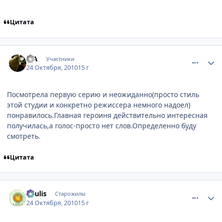
Цитата
comment_2572363
Статистика автора
3-A
Участники
24 Октября, 2010
15 г
Посмотрела первую серию и неожиданно(просто стиль
этой студии и конкретно режиссера немного надоел)
понравилось.Главная героиня действительно интересная
получилась,а голос-просто нет слов.Определенно буду
смотреть.
Цитата
comment_2572635
Статистика автора
Soulis
Старожилы
24 Октября, 2010
15 г