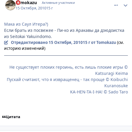
Tomokazu
Активные участники
15 Октября, 2010
15 г
Мака из Саул Итера?)
Если брать из посвежее - Пи-ко из Аракавы да дзюдоистка
из Seitokai Yakuindomo.
Отредактировано
15 Октября, 2010
15 г
от Tomokazu
(см.
историю изменений)
Не существует плохих героинь, есть лишь плохие игры ©
Katsuragi Keima
Пускай считают, что я извращенец - так проще © Koibuchi
Kuranosuke
KA-HEN-TA-I-HA! © Sado Taro
Цитата