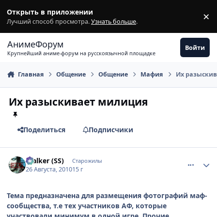
Перейти к содержимому
Открыть в приложении
×
З
Лучший способ просмотра.
Узнать больше
.
АнимеФорум
Войти
Крупнейший аниме-форум на русскоязычной площадке
Главная
Общение
Общение
Мафия
Их разыски
Их разыскивает милиция
Поделиться
Подписчики
comment_2526570
Статистика автора
$talker (SS)
Старожилы
26 Августа, 2010
15 г
Тема предназначена для размещения фотографий маф-
сообщества, т.е тех участников АФ, которые
участвовали минимум в одной игре. Прочие