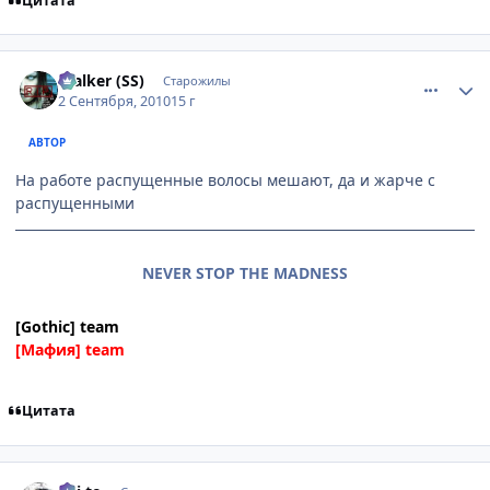
Цитата
comment_2532306
Статистика автора
$talker (SS)
Старожилы
2 Сентября, 2010
15 г
АВТОР
На работе распущенные волосы мешают, да и жарче с
распущенными
NEVER STOP THE MADNESS
[Gothic] team
[Мафия] team
Цитата
comment_2532412
Статистика автора