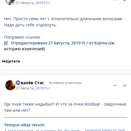
27 Августа, 2010
15 г
Нет. Просто семь лет с относительно длинными волосами.
Надо дать себе отдохнуть.
Поправил ссылки.
Отредактировано
27 Августа, 2010
15 г
от Kojima
(см.
историю изменений)
Цитата
comment_2527228
Статистика автора
Ковалёв Стас
Активные участники
27 Августа, 2010
15 г
Где очки такие надыбал? И что за очки вообще - сварочные
там или нет?
Tempus edax rerum.
A long time ago, in a galaxy far, far away... NOBODY EXPECTS THE