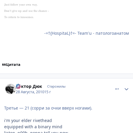
Just follow your own way.
Don't give up and use the chance -
To return to innocence.
-=†{HospitaL}†=- Team'u - патологоанатом
Цитата
comment_2527607
Статистика автора
доктор Дюк
Старожилы
28 Августа, 2010
15 г
Третье — 21 (сорри за очки вверх ногами).
i'm your elder rivethead
equipped with a binary mind
listen, n00b, gonna tell you now