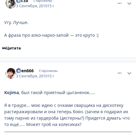
Kai.to
Старожилы
3 Сентября, 2010
15 г
Угу. Лучше.
А фраза про алко-нарко-запой — это круто :)
Цитата
comment_2532593
Статистика автора
oven666
Старожилы
3 Сентября, 2010
15 г
Kojima
, был такой приятный цыганенок.....
Я в трауре... мою идею с очками сварщика на дискотеку
растиражировали и она теперь боян. (зачем я подарил их
тому парню из гардероба Цистерны?) Придется думать что
то ещё..... Может гроб на колесиках?