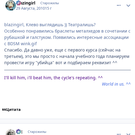
blazingirl
Старожилы
29 Августа, 2010
15 г
blazingirl, Клево выглядишь )) Театралишь?
Особенно понравились браслеты металхедов в сочетании с
рубашкой и галстуком. Появились интересные ассоциации
с BDSM wink.gif
Спасибо. Да давно уже, еще с первого курса (сейчас на
третьем), это мы просто с начала учебного года планируем
провести игру "убийца" вот и подбираем реквизит ^^
I'll kill him, i'll beat him, the cycle's repeating. ^^
World in us. ^^
Цитата
comment_2529932
Статистика автора
asc
Старожилы