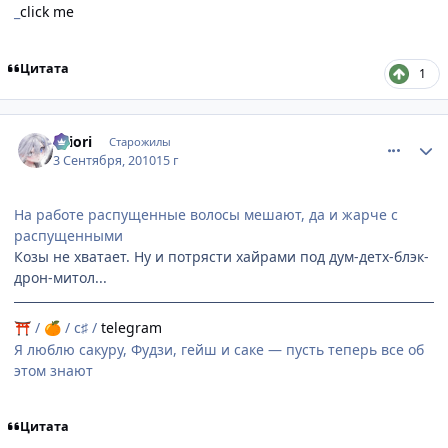
_
click me
Цитата
1
comment_2532615
Статистика автора
shiоri
Старожилы
3 Сентября, 2010
15 г
На работе распущенные волосы мешают, да и жарче с
распущенными
Козы не хватает. Ну и потрясти хайрами под дум-детх-блэк-
дрон-митол...
/
/ c♯ /
telegram
⛩
🍊
Я люблю сакуру, Фудзи, гейш и саке — пусть теперь все об
этом знают
Цитата