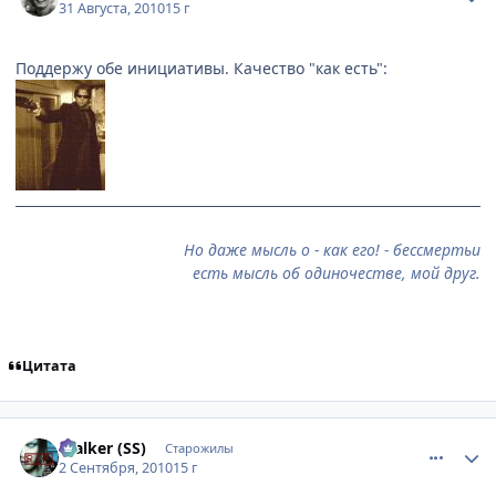
31 Августа, 2010
15 г
Поддержу обе инициативы. Качество "как есть":
Но даже мысль о - как его! - бессмертьи
есть мысль об одиночестве, мой друг.
Цитата
comment_2532265
Статистика автора
$talker (SS)
Старожилы
2 Сентября, 2010
15 г