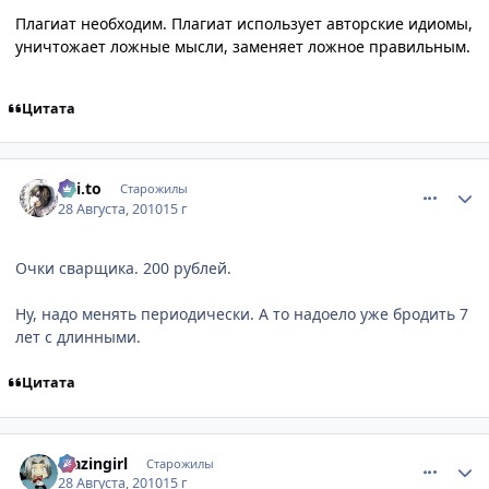
Плагиат необходим. Плагиат использует авторские идиомы,
уничтожает ложные мысли, заменяет ложное правильным.
Цитата
comment_2527927
Статистика автора
Kai.to
Старожилы
28 Августа, 2010
15 г
Очки сварщика. 200 рублей.
Ну, надо менять периодически. А то надоело уже бродить 7
лет с длинными.
Цитата
comment_2528094
Статистика автора
blazingirl
Старожилы
28 Августа, 2010
15 г