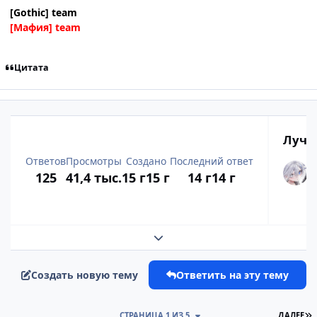
[Gothic] team
[Мафия] team
Цитата
Лучш
Ответов
Просмотры
Создано
Последний ответ
125
41,4 тыс.
15 г
15 г
14 г
14 г
Развернуть обзор темы
Создать новую тему
Ответить на эту тему
П
СТРАНИЦА 1 ИЗ 5
ДАЛЕЕ