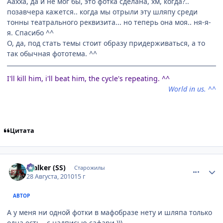
Аахха, да и не мог бы, это фотка сделана, хм, когда?..
позавчера кажется.. когда мы отрыли эту шляпу среди
тонны театрального реквизита... но теперь она моя.. ня-я-
я. Спасибо ^^
О, да, под стать темы стоит образу придерживаться, а то
так обычная фототема. ^^
I'll kill him, i'll beat him, the cycle's repeating. ^^
World in us. ^^
Цитата
comment_2528285
Статистика автора
$talker (SS)
Старожилы
28 Августа, 2010
15 г
АВТОР
А у меня ни одной фотки в мафобразе нету и шляпа только
одна есть - с надписью сафари )))