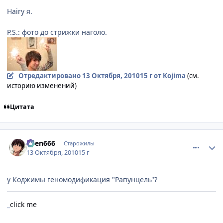
Hairy я.
P.S.: фото до стрижки наголо.
Отредактировано
13 Октября, 2010
15 г
от Kojima
(см.
историю изменений)
Цитата
comment_2564586
Статистика автора
oven666
Старожилы
13 Октября, 2010
15 г
у Коджимы геномодификация "Рапунцель"?
_
click me