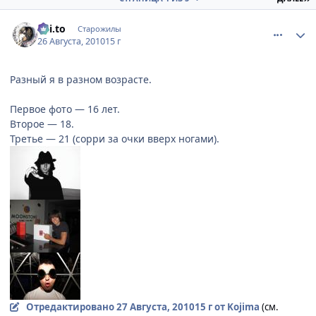
comment_2526636
Статистика автора
Kai.to
Старожилы
26 Августа, 2010
15 г
Разный я в разном возрасте.
Первое фото — 16 лет.
Второе — 18.
Третье — 21 (сорри за очки вверх ногами).
Отредактировано
27 Августа, 2010
15 г
от Kojima
(см.