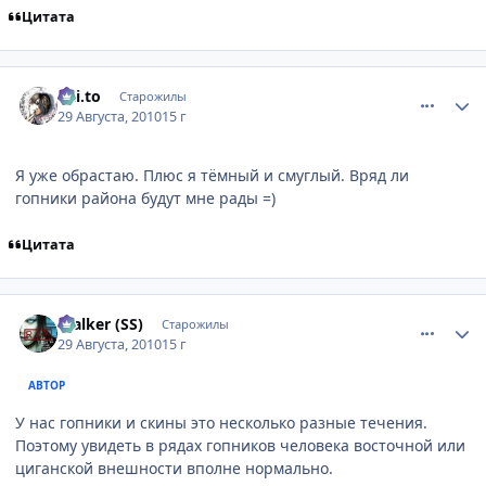
Цитата
comment_2528535
Статистика автора
Kai.to
Старожилы
29 Августа, 2010
15 г
Я уже обрастаю. Плюс я тёмный и смуглый. Вряд ли
гопники района будут мне рады =)
Цитата
comment_2528553
Статистика автора
$talker (SS)
Старожилы
29 Августа, 2010
15 г
АВТОР
У нас гопники и скины это несколько разные течения.
Поэтому увидеть в рядах гопников человека восточной или
циганской внешности вполне нормально.