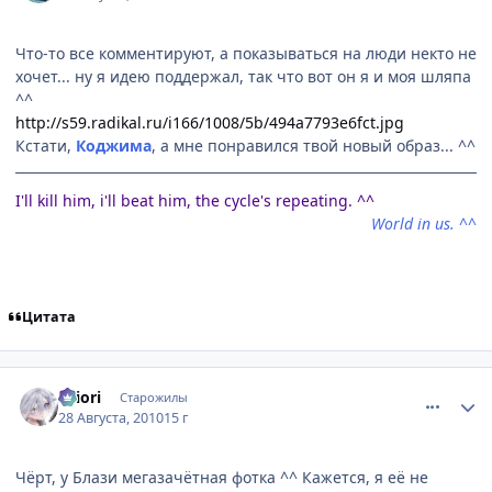
Что-то все комментируют, а показываться на люди некто не
хочет... ну я идею поддержал, так что вот он я и моя шляпа
^^
http://s59.radikal.ru/i166/1008/5b/494a7793e6fct.jpg
Кстати,
Коджима
, а мне понравился твой новый образ... ^^
I'll kill him, i'll beat him, the cycle's repeating. ^^
World in us. ^^
Цитата
comment_2528217
Статистика автора
shiоri
Старожилы
28 Августа, 2010
15 г
Чёрт, у Блази мегазачётная фотка ^^ Кажется, я её не