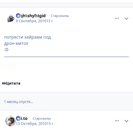
comment_2536798
Статистика автора
rhqh\shyl\tgid
Старожилы
9 Сентября, 2010
15 г
потрясти хайрами под
дрон-митол
:D
donk..
,
.
Цитата
1 месяц спустя...
comment_2564557
Статистика автора
Kai.to
Старожилы
13 Октября, 2010
15 г