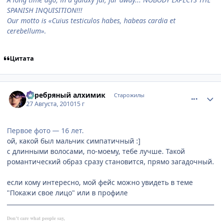
SPANISH INQUISITION!!!
Our motto is «Cuius testiculos habes, habeas cardia et
cerebellum».
Цитата
comment_2527387
Статистика автора
Серебряный алхимик
Старожилы
27 Августа, 2010
15 г
Первое фото — 16 лет.
ой, какой был мальчик симпатичный :]
с длинными волосами, по-моему, тебе лучше. Такой
романтический образ сразу становится, прямо загадочный.
если кому интересно, мой фейс можно увидеть в теме
"Покажи свое лицо" или в профиле
Don't care what people say,