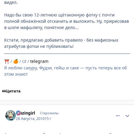
видел.
Надо бы свою 12-летнюю щётаконную фотку с почти
полной обнажёнкой отсканить и выложить. Ну, пририсовав
в шопе мафшляпу, понятное дело...
Кстати, предлагаю добавить правило - без мафиозных
атрибутов фотки не публиковать!
/
/ c♯ /
telegram
⛩
🍊
Я люблю сакуру, Фудзи, гейш и саке — пусть теперь все об
этом знают
Цитата
comment_2528245
Статистика автора
blazingirl
Старожилы
28 Августа, 2010
15 г