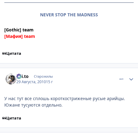
NEVER STOP THE MADNESS
[Gothic] team
[Мафия] team
Цитата
comment_2528560
Статистика автора
Kai.to
Старожилы
29 Августа, 2010
15 г
У нас тут все сплошь короткостриженые русые арийцы.
Южане тусуются отдельно.
Цитата
comment_2528622
Статистика автора