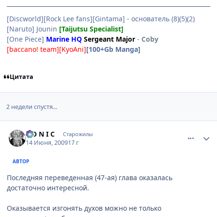
[Discworld][Rock Lee fans][Gintama] - основатель (8)(5)(2)
[Naruto] Jounin
[Taijutsu Specialist]
[One Piece]
Marine HQ
Sergeant Major
-
Coby
[baccano! team][KyoAni]
[100+Gb Manga]
Цитата
2 недели спустя...
comment_2274981
Статистика автора
S O N I C
Старожилы
14 Июня, 2009
17 г
АВТОР
Последняя переведенная (47-ая) глава оказалась
достаточно интересной.
Оказывается изгонять духов можно не только