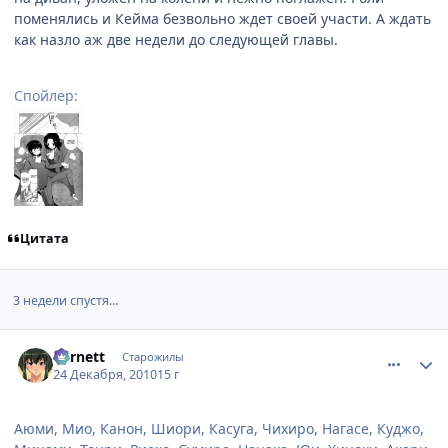
поменялись и Кейма безвольно ждет своей участи. А ждать
как назло аж две недели до следующей главы.
Спойлер:
Цитата
3 недели спустя...
comment_2607731
Статистика автора
Barnett
Старожилы
24 Декабря, 2010
15 г
Аюми, Мио, Канон, Шиори, Касуга, Чихиро, Нагасе, Куджо,