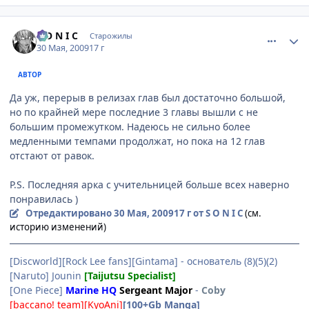
comment_2265788
Статистика автора
S O N I C
Старожилы
30 Мая, 2009
17 г
АВТОР
Да уж, перерыв в релизах глав был достаточно большой,
но по крайней мере последние 3 главы вышли с не
большим промежутком. Надеюсь не сильно более
медленными темпами продолжат, но пока на 12 глав
отстают от равок.
P.S. Последняя арка с учительницей больше всех наверно
понравилась )
Отредактировано
30 Мая, 2009
17 г
от S O N I C
(см.
историю изменений)
[Discworld][Rock Lee fans][Gintama] - основатель (8)(5)(2)
[Naruto] Jounin
[Taijutsu Specialist]
[One Piece]
Marine HQ
Sergeant Major
-
Coby
[baccano! team][KyoAni]
[100+Gb Manga]