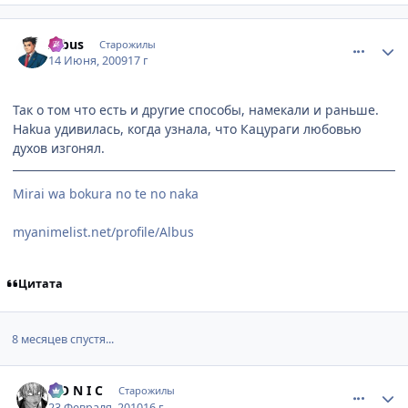
comment_2275304
Статистика автора
Albus
Старожилы
14 Июня, 2009
17 г
Так о том что есть и другие способы, намекали и раньше.
Hakua удивилась, когда узнала, что Кацураги любовью
духов изгонял.
Mirai wa bokura no te no naka
myanimelist.net/profile/Albus
Цитата
8 месяцев спустя...
comment_2418981
Статистика автора
S O N I C
Старожилы
23 Февраля, 2010
16 г