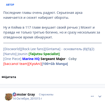
АВТОР
Последние главы очень радуют. Серьезная арка
намечается и сюжет набирает обороты.
Ну и Кейма в 117 главе внушает своей речью ) Может и
правда не только третью богиню, но и сразу нескольких за
отведенное время обнаружит.
[Discworld][Rock Lee fans][Gintama] - основатель (8)(5)(2)
[Naruto] Jounin
[Taijutsu Specialist]
[One Piece]
Marine HQ
Sergeant Major
-
Coby
[baccano! team][KyoAni]
[100+Gb Manga]
Цитата
comment_2565579
Статистика автора
Hamster Gray
Старожилы
14 Октября, 2010
15 г