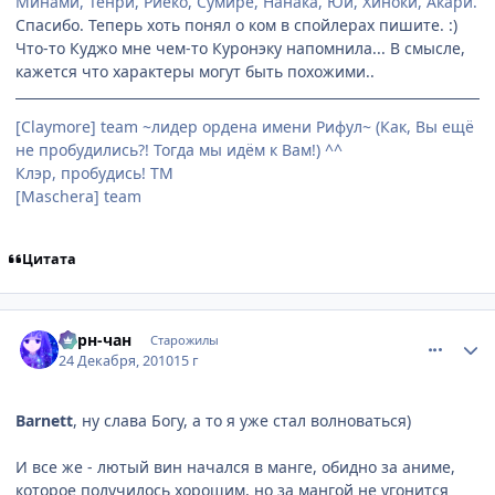
Минами, Тенри, Риеко, Сумире, Нанака, Юи, Хиноки, Акари.
Спасибо. Теперь хоть понял о ком в спойлерах пишите. :)
Что-то Куджо мне чем-то Куронэку напомнила... В смысле,
кажется что характеры могут быть похожими..
[Claymore] team ~лидер ордена имени Рифул~ (Как, Вы ещё
не пробудились?! Тогда мы идём к Вам!) ^^
Клэр, пробудись! ТМ
[Maschera] team
Цитата
comment_2607755
Статистика автора
Берн-чан
Старожилы
24 Декабря, 2010
15 г
Barnett
, ну слава Богу, а то я уже стал волноваться)
И все же - лютый вин начался в манге, обидно за аниме,
котоpое получилось хоpошим, но за мангой не угонится