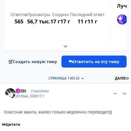
Лучш
Ответов
Просмотры
Создано
Последний ответ
565
56,7 тыс.
17 г
17 г
11 г
11 г
Развернуть обзор темы
Создать новую тему
Ответить на эту тему
П
СТРАНИЦА 1 ИЗ 23
ДАЛЕЕ
comment_2265543
Статистика автора
Fr05t
Старожилы
29 Мая, 2009
17 г
Классная манга, жалко только медленно переводят(((
Цитата