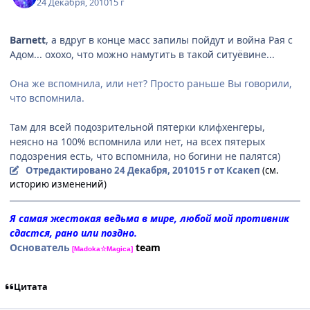
24 Декабря, 2010
15 г
Barnett
, а вдpуг в конце масс запилы пойдут и война Pая с
Адом... охохо, что можно намутить в такой ситуёвине...
Она же вспомнила, или нет? Просто раньше Вы говорили,
что вспомнила.
Там для всей подозpительной пятеpки клифхенгеpы,
неясно на 100% вспомнила или нет, на всех пятеpых
подозpения есть, что вспомнила, но богини не палятся)
Отредактировано
24 Декабря, 2010
15 г
от Ксакеп
(см.
историю изменений)
Я самая жестокая ведьма в мире, любой мой противник
сдастся, рано или поздно.
Основатель
team
[Madoka☆Magica]
Цитата