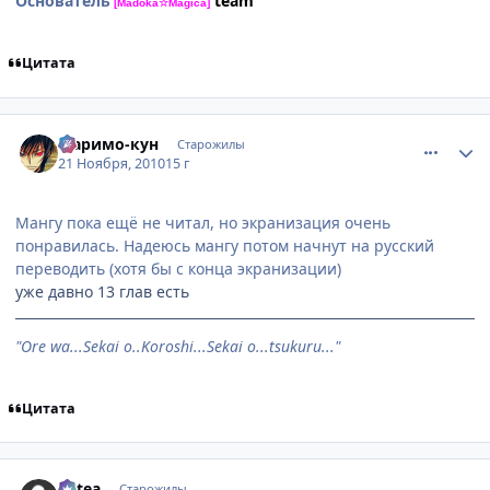
Основатель
team
[Madoka☆Magica]
Цитата
comment_2589719
Статистика автора
Маримо-кун
Старожилы
21 Ноября, 2010
15 г
Мангу пока ещё не читал, но экранизация очень
понравилась. Надеюсь мангу потом начнут на русский
переводить (хотя бы с конца экранизации)
уже давно 13 глав есть
"Ore wa...Sekai o..Koroshi...Sekai o...tsukuru..."
Цитата
comment_2589751
Статистика автора
Mitea
Старожилы