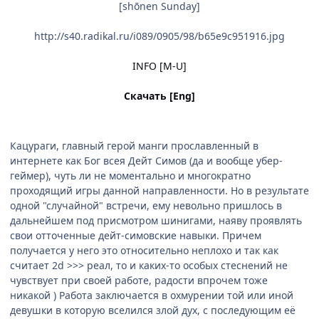
[shōnen Sunday]
http://s40.radikal.ru/i089/0905/98/b65e9c951916.jpg
INFO [M-U]
Скачать [Eng]
Кацураги, главный герой манги прославленный в
интернете как Бог всея Дейт Cимов (да и вообще убер-
геймер), чуть ли не моментально и многократно
проходящий игры данной направленности. Но в результате
одной "случайной" встречи, ему невольно пришлось в
дальнейшем под присмотром шинигами, наяву проявлять
свои отточенные дейт-симовские навыки. Причем
получается у него это относительно неплохо и так как
считает 2d >>> реал, то и каких-то особых стеснений не
чувствует при своей работе, радости впрочем тоже
никакой ) Работа заключается в охмурении той или иной
девушки в которую вселился злой дух, с последующим её