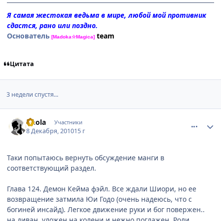
Я самая жестокая ведьма в мире, любой мой противник
сдастся, рано или поздно.
Основатель
team
[Madoka☆Magica]
Цитата
3 недели спустя...
comment_2599048
Статистика автора
Ghola
Участники
8 Декабря, 2010
15 г
Таки попытаюсь вернуть обсуждение манги в
соответствующий раздел.
Глава 124. Демон Кейма фэйл. Все ждали Шиори, но ее
возвращение затмила Юи Годо (очень надеюсь, что с
богиней инсайд). Легкое движение руки и бог повержен..
на диван, уложен на колени и нежно поглажен. Роли