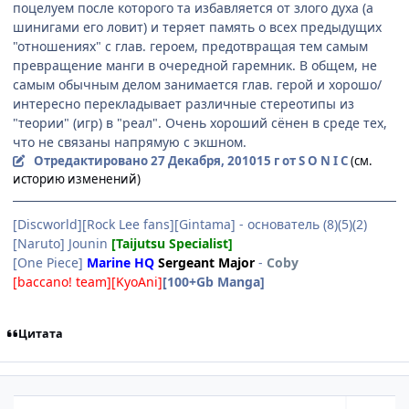
поцелуем после которого та избавляется от злого духа (а
шинигами его ловит) и теряет память о всех предыдущих
"отношениях" с глав. героем, предотвращая тем самым
превращение манги в очередной гаремник. В общем, не
самым обычным делом занимается глав. герой и хорошо/
интересно перекладывает различные стереотипы из
"теории" (игр) в "реал". Очень хороший сёнен в среде тех,
что не связаны напрямую с экшном.
Отредактировано
27 Декабря, 2010
15 г
от S O N I C
(см.
историю изменений)
[Discworld][Rock Lee fans][Gintama] - основатель (8)(5)(2)
[Naruto] Jounin
[Taijutsu Specialist]
[One Piece]
Marine HQ
Sergeant Major
-
Coby
[baccano! team][KyoAni]
[100+Gb Manga]
Цитата