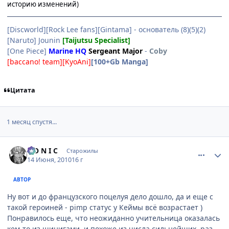
историю изменений)
[Discworld][Rock Lee fans][Gintama] - основатель (8)(5)(2)
[Naruto] Jounin
[Taijutsu Specialist]
[One Piece]
Marine HQ
Sergeant Major
-
Coby
[baccano! team][KyoAni]
[100+Gb Manga]
Цитата
1 месяц спустя...
comment_2484014
Статистика автора
S O N I C
Старожилы
14 Июня, 2010
16 г
АВТОР
Ну вот и до французского поцелуя дело дошло, да и еще с
такой героиней - pimp статус у Кеймы всё возрастает )
Понравилось еще, что неожиданно учительница оказалась
кем-то из шинигами, и похоже из числа сильнейших, раз