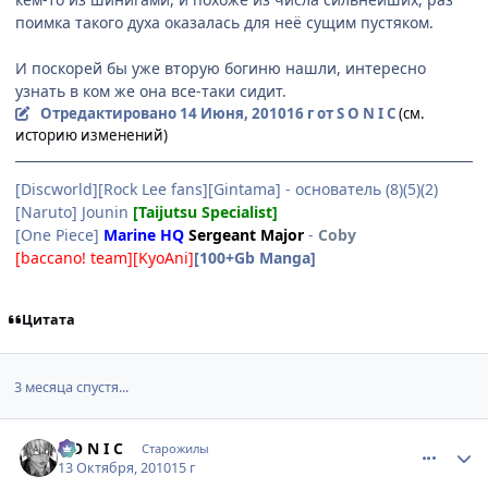
поимка такого духа оказалась для неё сущим пустяком.
И поскорей бы уже вторую богиню нашли, интересно
узнать в ком же она все-таки сидит.
Отредактировано
14 Июня, 2010
16 г
от S O N I C
(см.
историю изменений)
[Discworld][Rock Lee fans][Gintama] - основатель (8)(5)(2)
[Naruto] Jounin
[Taijutsu Specialist]
[One Piece]
Marine HQ
Sergeant Major
-
Coby
[baccano! team][KyoAni]
[100+Gb Manga]
Цитата
3 месяца спустя...
comment_2564412
Статистика автора
S O N I C
Старожилы
13 Октября, 2010
15 г