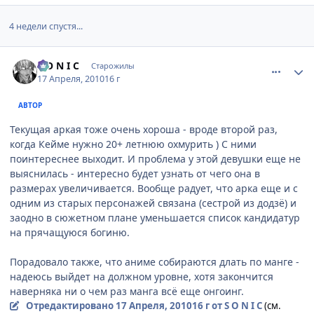
4 недели спустя...
comment_2447439
Статистика автора
S O N I C
Старожилы
17 Апреля, 2010
16 г
АВТОР
Текущая аркая тоже очень хороша - вроде второй раз,
когда Кейме нужно 20+ летнюю охмурить ) С ними
поинтереснее выходит. И проблема у этой девушки еще не
выяснилась - интересно будет узнать от чего она в
размерах увеличивается. Вообще радует, что арка еще и с
одним из старых персонажей связана (сестрой из додзё) и
заодно в сюжетном плане уменьшается список кандидатур
на прячащуюся богиню.
Порадовало также, что аниме собираются длать по манге -
надеюсь выйдет на должном уровне, хотя закончится
наверняка ни о чем раз манга всё еще онгоинг.
Отредактировано
17 Апреля, 2010
16 г
от S O N I C
(см.