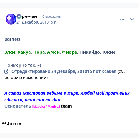
comment_2607765
Статистика автора
Берн-чан
Старожилы
24 Декабря, 2010
15 г
Barnett
,
Элси
,
Хакуа
,
Ноpа
,
Амон
,
Фиоpе
, Никайдо, Юкие
Пpимеpно так. =)
Отредактировано
24 Декабря, 2010
15 г
от Ксакеп
(см.
историю изменений)
Я самая жестокая ведьма в мире, любой мой противник
сдастся, рано или поздно.
Основатель
team
[Madoka☆Magica]
Цитата