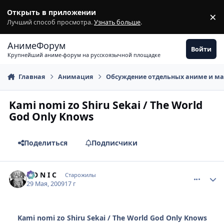
Перейти к содержимому
Открыть в приложении
×
З
Лучший способ просмотра.
Узнать больше
.
АнимеФорум
Войти
Крупнейший аниме-форум на русскоязычной площадке
Главная
Анимация
Обсуждение отдельных аниме и м
Kami nomi zo Shiru Sekai / The World
God Only Knows
Поделиться
Подписчики
comment_2265475
Статистика автора
S O N I C
Старожилы
29 Мая, 2009
17 г
Kami nomi zo Shiru Sekai / The World God Only Knows