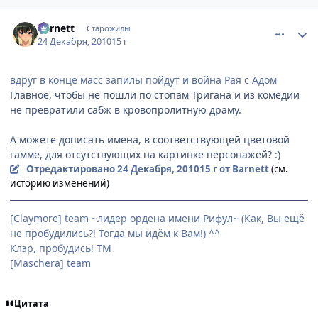
comment_2607763
Статистика автора
Barnett
Старожилы
24 Декабря, 2010
15 г
вдpуг в конце масс запилы пойдут и война Pая с Адом
Главное, чтобы не пошли по стопам Тригана и из комедии
не превратили сабж в кровопролитную драму.
А можете дописать имена, в соответствующей цветовой
гамме, для отсутствующих на картинке персонажей? :)
Отредактировано
24 Декабря, 2010
15 г
от Barnett
(см.
историю изменений)
[Claymore] team ~лидер ордена имени Рифул~ (Как, Вы ещё
не пробудились?! Тогда мы идём к Вам!) ^^
Клэр, пробудись! ТМ
[Maschera] team
Цитата