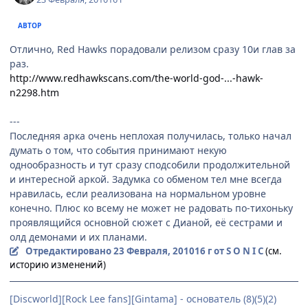
АВТОР
Отлично, Red Hawks порадовали релизом сразу 10и глав за
раз.
http://www.redhawkscans.com/the-world-god-...-hawk-
n2298.htm
---
Последняя арка очень неплохая получилась, только начал
думать о том, что события принимают некую
однообразность и тут сразу сподсобили продолжительной
и интересной аркой. Задумка со обменом тел мне всегда
нравилась, если реализована на нормальном уровне
конечно. Плюс ко всему не может не радовать по-тихоньку
проявлящийся основной сюжет с Дианой, её сестрами и
олд демонами и их планами.
Отредактировано
23 Февраля, 2010
16 г
от S O N I C
(см.
историю изменений)
[Discworld][Rock Lee fans][Gintama] - основатель (8)(5)(2)