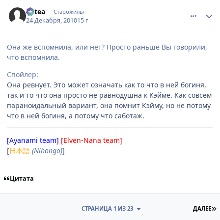
comment_2607939
Статистика автора
Mitea
Старожилы
24 Декабря, 2010
15 г
Она же вспомнила, или нет? Просто раньше Вы говорили,
что вспомнила.
Спойлер:
Она ревнует. Это может означать как то что в ней богиня,
так и то что она просто не равнодушна к Кэйме. Как совсем
параноидальный вариант, она помнит Кэйму, но не потому
что в ней богиня, а потому что саботаж.
[Ayanami team]
[Elven-Nana team]
[
日本語
(Nihongo)
]
Цитата
П
СТРАНИЦА 1 ИЗ 23
ДАЛЕЕ