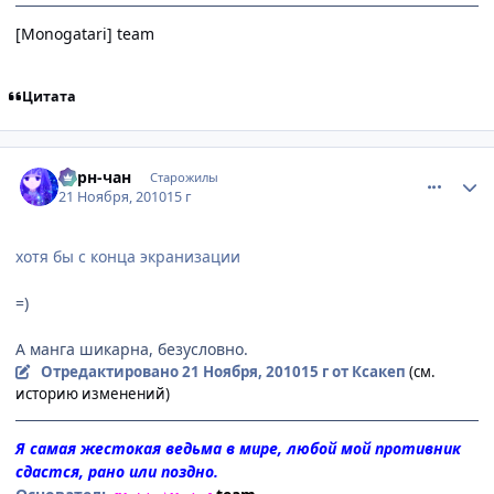
[Monogatari] team
Цитата
comment_2589641
Статистика автора
Берн-чан
Старожилы
21 Ноября, 2010
15 г
хотя бы с конца экранизации
=)
А манга шикарна, безусловно.
Отредактировано
21 Ноября, 2010
15 г
от Ксакеп
(см.
историю изменений)
Я самая жестокая ведьма в мире, любой мой противник
сдастся, рано или поздно.