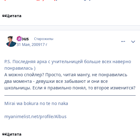
Цитата
comment_2266614
Статистика автора
Albus
Старожилы
31 Мая, 2009
17 г
P.S. Последняя арка с учительницей больше всех наверно
понравилась )
А можно спойлер? Просто, читая мангу, не понравились
два момента - девушки все забывают и они все
школьницы. Если я правильно понял, то второе изменится?
Mirai wa bokura no te no naka
myanimelist.net/profile/Albus
Цитата