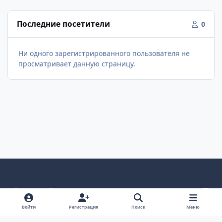
Последние посетители
0
Ни одного зарегистрированного пользователя не
просматривает данную страницу.
Светлый режим
Темный режим
Как в системе
v
k
Язык
Политика конфиденциальности
Войти
Регистрация
Поиск
Меню