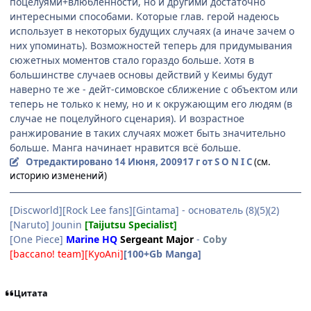
поцелуями+влюбленности, но и другими достаточно
интересными способами. Которые глав. герой надеюсь
использует в некоторых будущих случаях (а иначе зачем о
них упоминать). Возможностей теперь для придумывания
сюжетных моментов стало гораздо больше. Хотя в
большинстве случаев основы действий у Кеимы будут
наверно те же - дейт-симовское сближение с объектом или
теперь не только к нему, но и к окружающим его людям (в
случае не поцелуйного сценария). И возрастное
ранжирование в таких случаях может быть значительно
больше. Манга начинает нравится всё больше.
Отредактировано
14 Июня, 2009
17 г
от S O N I C
(см.
историю изменений)
[Discworld][Rock Lee fans][Gintama] - основатель (8)(5)(2)
[Naruto] Jounin
[Taijutsu Specialist]
[One Piece]
Marine HQ
Sergeant Major
-
Coby
[baccano! team][KyoAni]
[100+Gb Manga]
Цитата