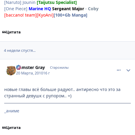
[Naruto] Jounin
[Taijutsu Specialist]
[One Piece]
Marine HQ
Sergeant Major
-
Coby
[baccano! team][KyoAni]
[100+Gb Manga]
Цитата
4 недели спустя...
comment_2431478
Статистика автора
Hamster Gray
Старожилы
20 Марта, 2010
16 г
новые главы всё больше радуют.. антиресно что это за
странный девушк с рупором.. =)
_аниме
Цитата