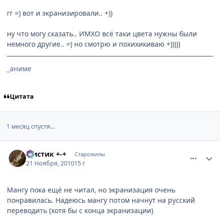
гг =) вот и экранизировали.. +))
ну что могу сказать.. ИМХО всё таки цвета нужны были
немного другие.. =) но смотрю и похихикиваю +)))))
_аниме
Цитата
1 месяц спустя...
comment_2589611
Статистика автора
Мистик +-+
Старожилы
21 Ноября, 2010
15 г
Мангу пока ещё не читал, но экранизация очень
понравилась. Надеюсь мангу потом начнут на русский
переводить (хотя бы с конца экранизации)