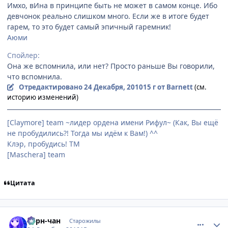
Имхо, вИна в принципе быть не может в самом конце. Ибо
девчонок реально слишком много. Если же в итоге будет
гарем, то это будет самый эпичный гаремник!
Аюми
Спойлер:
Она же вспомнила, или нет? Просто раньше Вы говорили,
что вспомнила.
Отредактировано
24 Декабря, 2010
15 г
от Barnett
(см.
историю изменений)
[Claymore] team ~лидер ордена имени Рифул~ (Как, Вы ещё
не пробудились?! Тогда мы идём к Вам!) ^^
Клэр, пробудись! ТМ
[Maschera] team
Цитата
comment_2607761
Статистика автора
Берн-чан
Старожилы