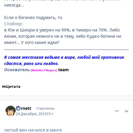
никогда...
Если о богинях подумать, то
Спойлер:
в Юи и Шиоpи я увеpен на 99%, в Чихиpо на 70%. Либо
Аюми, котоpая немного не в тему, либо Куджо богини не
имеет... У кого какие идеи?
Я самая жестокая ведьма в мире, любой мой противник
сдастся, рано или поздно.
Основатель
team
[Madoka☆Magica]
Цитата
comment_2607759
Статистика автора
Barnett
Старожилы
24 Декабря, 2010
15 г
лютый вин начался в манге