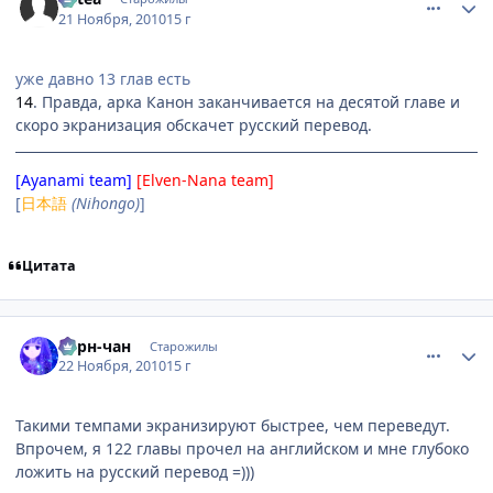
21 Ноября, 2010
15 г
уже давно 13 глав есть
14
. Правда, арка Канон заканчивается на десятой главе и
скоро экранизация обскачет русский перевод.
[Ayanami team]
[Elven-Nana team]
[
日本語
(Nihongo)
]
Цитата
comment_2590115
Статистика автора
Берн-чан
Старожилы
22 Ноября, 2010
15 г
Такими темпами экранизируют быстрее, чем переведут.
Впрочем, я 122 главы прочел на английском и мне глубоко
ложить на русский перевод =)))