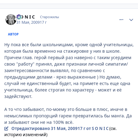
comment_2266621
Статистика автора
S O N I C
Старожилы
31 Мая, 2009
17 г
АВТОР
Ну пока все были школьницами, кроме одной учительницы,
которая была временно на стажировке у них в школе.
Причем глав. герой первый раз наверно с таким усердием
свою "работу" принял, даже признаки личной симпатии/
заинтересованности выявлял, по сравнению с
предыдущими делами - ярко выраженные ) Но думаю,
случай не единственный будет, на примете есть еще одна
учительница, более строгая по характеру - может и её
задействуют.
А то что забывают, по-моему это больше в плюс, иначе в
немыслимых пропорций гарем превратилась бы манга. Да
и забывают они не на 100% всё.
Отредактировано
31 Мая, 2009
17 г
от S O N I C
(см.
историю изменений)