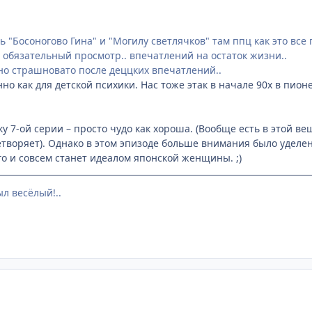
 "Босоногово Гина" и "Могилу светлячков" там ппц как это все по
 обязательный просмотр.. впечатлений на остаток жизни..
 но страшновато после деццких впечатлений..
о как для детской психики. Нас тоже этак в начале 90х в пион
ку 7-ой серии – просто чудо как хороша. (Вообще есть в этой в
етворяет). Однако в этом эпизоде больше внимания было уделе
о и совсем станет идеалом японской женщины. ;)
ыл весёлый!..