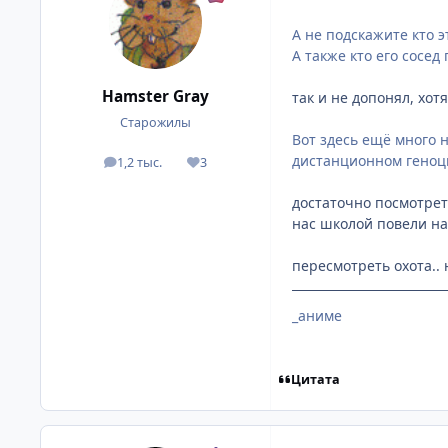
А не подскажите кто э
А также кто его сосе
Hamster Gray
так и не допонял, хот
Старожилы
Вот здесь ещё много
дистанционном геноц
1,2 тыс.
3
посты
Репутация
достаточно посмотреть
нас школой повели на
пересмотреть охота..
_аниме
Цитата