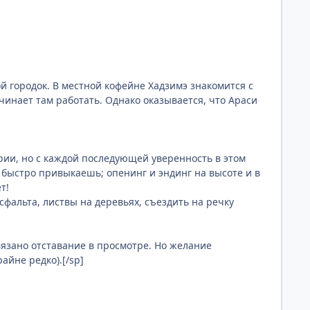
й городок. В местной кофейне Хадзимэ знакомится с
чинает там работать. Однако оказывается, что Араси
ерии, но с каждой последующей уверенность в этом
 быстро привыкаешь; опенинг и эндинг на высоте и в
т!
сфальта, листвы на деревьях, съездить на речку
связано отставание в просмотре. Но желание
айне редко).[/sp]