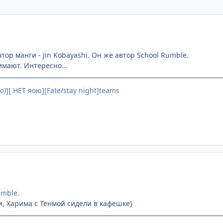
тор манги - Jin Kobayashi. Он же автор School Rumble.
имают. Интересно...
o)
][ НЕТ яою][Fate/stay night]teams
umble.
и, Харима с Тенмой сидели в кафешке)