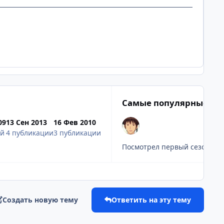
Самые популярные по
09
13 Сен 2013
16 Фев 2010
ий
4 публикации
3 публикации
Посмотрел первый сезон на д
Создать новую тему
Ответить на эту тему