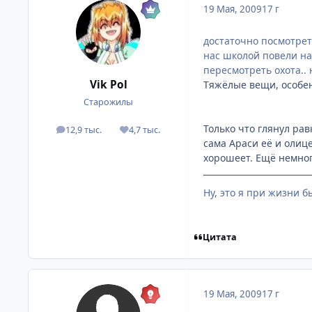
19 Мая, 2009
17 г
достаточно посмотреть
нас школой повели на
пересмотреть охота..
Vik Pol
Тяжёлые вещи, особенн
Старожилы
Только что глянул рав
12,9 тыс.
4,7 тыс.
посты
Репутация
сама Араси её и олиц
хорошеет. Ещё немног
Ну, это я при жизни б
Цитата
19 Мая, 2009
17 г