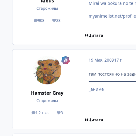
Albus
Mirai wa bokura no te 
Старожилы
myanimelist.net/profil
908
28
посты
Репутация
Цитата
19 Мая, 2009
17 г
там постоянно на зад
_аниме
Hamster Gray
Старожилы
1,2 тыс.
3
посты
Репутация
Цитата