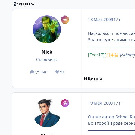
ПОСЛЕДНЯЯ СТРАНИЦА
1
2
3
ДАЛЕЕ
18 Мая, 2009
17 г
Насколько я помню, ав
Значит, уже аниме сн
Nick
[Ever17]
[
日本語
(Nihong
Старожилы
2,5 тыс.
50
посты
Репутация
Цитата
19 Мая, 2009
17 г
Он же автор School R
Во второй вроде сери