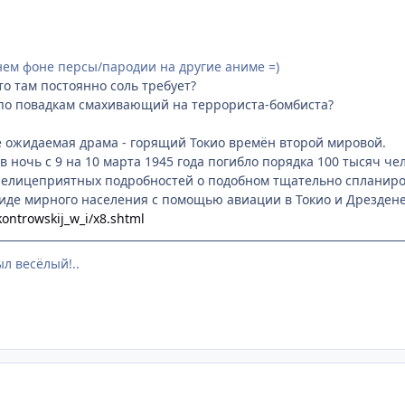
нем фоне персы/пародии на другие аниме =)
то там постоянно соль требует?
д по повадкам смахивающий на террориста-бомбиста?
 ожидаемая драма - горящий Токио времён второй мировой.
о в ночь с 9 на 10 марта 1945 года погибло порядка 100 тысяч че
 нелицеприятных подробностей о подобном тщательно спланир
иде мирного населения с помощью авиации в Токио и Дрездене
/kontrowskij_w_i/x8.shtml
ыл весёлый!..