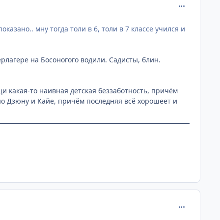
comment_225
казано.. мну тогда толи в 6, толи в 7 классе учился и
ерлагере на Босоногого водили. Садисты, блин.
ещи какая-то наивная детская беззаботность, причём
но Дзюну и Кайе, причём последняя всё хорошеет и
comment_225