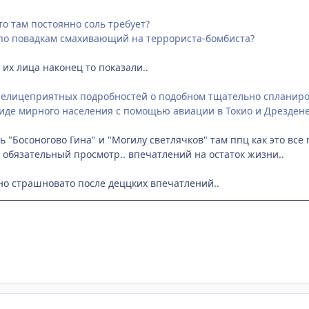
то там постоянно соль требует?
д по повадкам смахивающий на террориста-бомбиста?
я их лица наконец то показали..
 нелицеприятных подробностей о подобном тщательно спланир
иде мирного населения с помощью авиации в Токио и Дрездене
 "Босоногово Гина" и "Могилу светлячков" там ппц как это все по
 обязательный просмотр.. впечатлений на остаток жизни..
 но страшновато после деццких впечатлений..