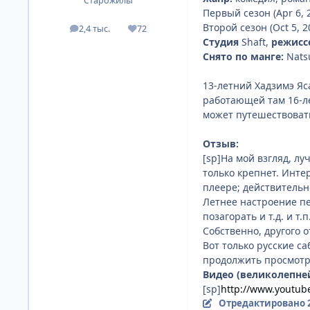
Старожилы
Первый сезон (Apr 6, 2
Второй сезон (Oct 5, 2
2,4 тыс.
72
посты
Репутация
Студия
Shaft,
режисс
Снято по манге:
Natsu
13-летний Хадзимэ Яс
работающей там 16-ле
может путешествовать 
Отзыв:
[sp]На мой взгляд, л
только крепнет. Инте
плеере; действитель
Летнее настроение пе
позагорать и т.д. и т.п
Собственно, другого о
Вот только русские с
продолжить просмотр 
Видео (великолепне
[sp]
http://www.youtub
Отредактировано