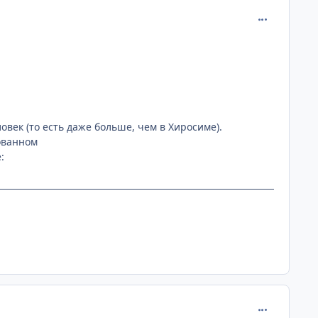
comment_225
ловек (то есть даже больше, чем в Хиросиме).
ованном
:
comment_225