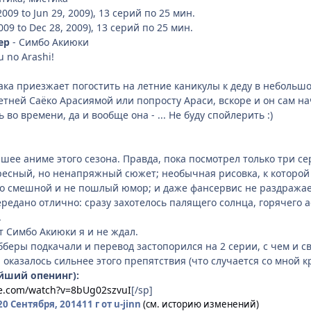
009 to Jun 29, 2009), 13 серий по 25 мин.
009 to Dec 28, 2009), 13 серий по 25 мин.
ер
- Симбо Акиюки
 no Arashi!
ака приезжает погостить на летние каникулы к деду в небольшо
тней Саёко Арасиямой или попросту Араси, вскоре и он сам на
во времени, да и вообще она - ... Не буду спойлерить :)
учшее аниме этого сезона. Правда, пока посмотрел только три с
ресный, но ненапряжный сюжет; необычная рисовка, к которой
но смешной и не пошлый юмор; и даже фансервис не раздражае
редано отлично: сразу захотелось палящего солнца, горячего а
.
т Симбо Акиюки я и не ждал.
абберы подкачали и перевод застопорился на 2 серии, с чем и 
оказалось сильнее этого препятствия (что случается со мной кр
йший опенинг):
e.com/watch?v=8bUg02szvuI
[/sp]
20 Сентября, 2014
11 г
от u-jinn
(см. историю изменений)