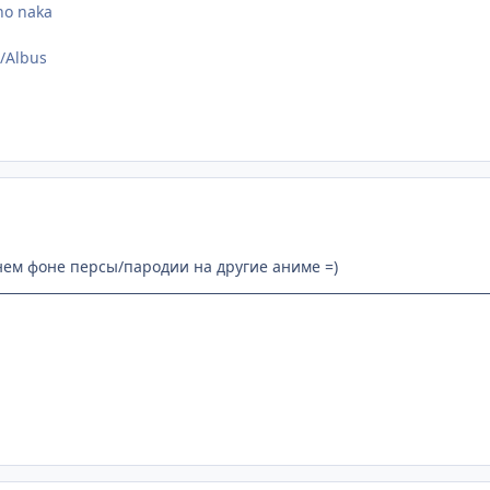
no naka
e/Albus
нем фоне персы/пародии на другие аниме =)