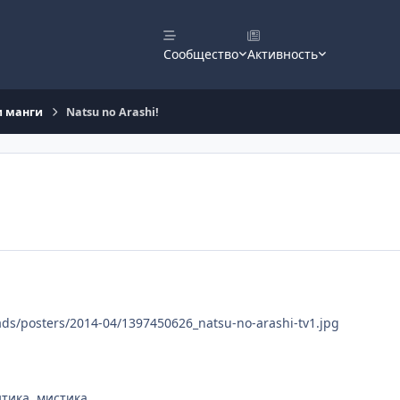
Сообщество
Активность
и манги
Natsu no Arashi!
oads/posters/2014-04/1397450626_natsu-no-arashi-tv1.jpg
тика, мистика