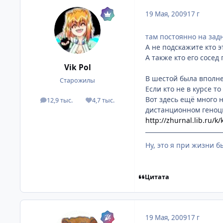
19 Мая, 2009
17 г
там постоянно на зад
А не подскажите кто э
А также кто его сосе
Vik Pol
В шестой была вполне
Старожилы
Если кто не в курсе т
Вот здесь ещё много
12,9 тыс.
4,7 тыс.
посты
Репутация
дистанционном геноц
http://zhurnal.lib.ru/k
Ну, это я при жизни б
Цитата
19 Мая, 2009
17 г