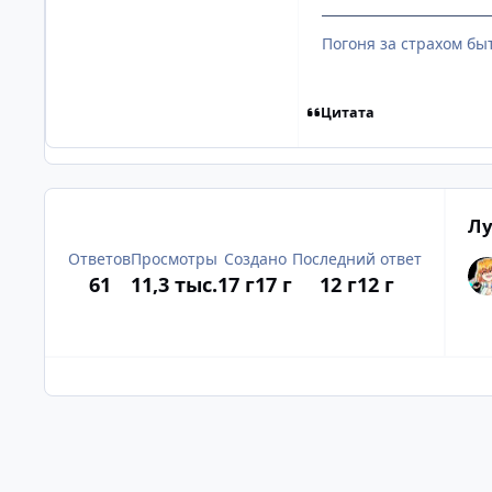
Погоня за страхом бы
Цитата
Лу
Ответов
Просмотры
Создано
Последний ответ
61
11,3 тыс.
17 г
17 г
12 г
12 г