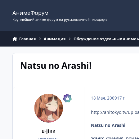
Перейти к содержимому
АнимеФорум
Крупнейший аниме-форум на русскоязычной площадке
Главная
Анимация
Обсуждение отдельных аниме 
Natsu no Arashi!
18 Мая, 2009
17 г
http://anitokyo.tv/upl
Natsu no Arashi
u-jinn
Жанр:
комедия, роман