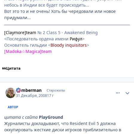
небось в Индии все будет происходить...
Вот это то и не очень! Хоть бы чередовали или новое
придумали...
[Claymore]team
№ 2 Class 5 - Awakened Being
<Последователь ордена имени
Рифул
>
Основатель гильдии <
Bloody inquisitors
>
[Madoka☆Magica]team
Цитата
comment_2211027
Статистика автора
Bomberman
Старожилы
31 Декабря, 2008
17 г
АВТОР
цитата с сайта
PlayGround
Журналисты докладывают, что Resident Evil 5 должна
оккупировать жесткие диски игроков приблизительно в