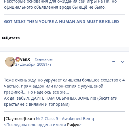
некоторые основания для ожидания сей игры на ПК, но
официального объявления вроде бы ещё не было.
GOT MILK? THEN YOU'RE A HUMAN AND MUST BE KILLED
Цитата
comment_2209408
Статистика автора
RevanX
Старожилы
27 Декабря, 2008
17 г
Тоже очень жду, но удручает слишком большое сходство с 4
частью, прям аддон или клон-копия с улучшеной
графикой... Но надеюсь все же...
Ах да, забыл, ДАЙТЕ НАМ ОБЫЧНЫХ ЗОМБИ!!! (бесят ети
крестьяне с вилами и топорами)
[Claymore]team
№ 2 Class 5 - Awakened Being
<Последователь ордена имени
Рифул
>