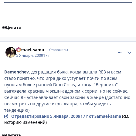
Цитата
comment_2212726
Статистика автора
Samael-sama
Старожилы
5 Января, 2009
17 г
Demenchev
, деградация была, когда вышла RE3 и всем
стало понятно, что игра дико уступает почти по всем
пунктам более ранней Dino Crisis, и когда "Вероника"
выглядела красивым экшн-аддоном к серии, но не сейчас.
Сейчас RE устанавливает свои законы в жанре (достаточно
посмотреть на другие игры жанра, чтобы увидеть
тенденцию).
Отредактировано
5 Января, 2009
17 г
от Samael-sama
(см.
историю изменений)
Цитата