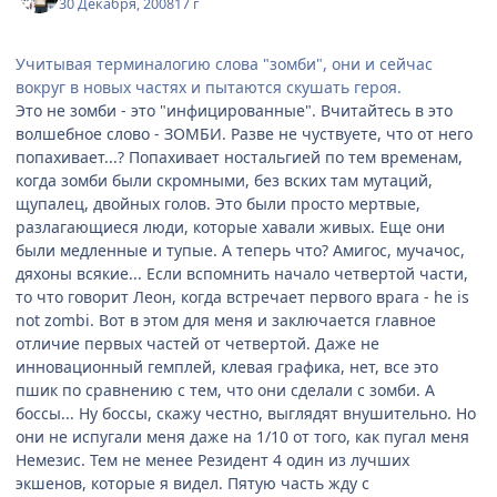
30 Декабря, 2008
17 г
Учитывая терминалогию слова "зомби", они и сейчас
вокруг в новых частях и пытаются скушать героя.
Это не зомби - это "инфицированные". Вчитайтесь в это
волшебное слово - ЗОМБИ. Разве не чуствуете, что от него
попахивает...? Попахивает ностальгией по тем временам,
когда зомби были скромными, без вских там мутаций,
щупалец, двойных голов. Это были просто мертвые,
разлагающиеся люди, которые хавали живых. Еще они
были медленные и тупые. А теперь что? Амигос, мучачос,
дяхоны всякие... Если вспомнить начало четвертой части,
то что говорит Леон, когда встречает первого врага - he is
not zombi. Вот в этом для меня и заключается главное
отличие первых частей от четвертой. Даже не
инновационный гемплей, клевая графика, нет, все это
пшик по сравнению с тем, что они сделали с зомби. А
боссы... Ну боссы, скажу честно, выглядят внушительно. Но
они не испугали меня даже на 1/10 от того, как пугал меня
Немезис. Тем не менее Резидент 4 один из лучших
экшенов, которые я видел. Пятую часть жду с