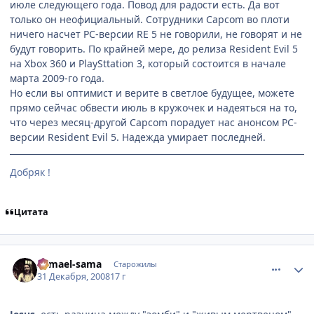
июле следующего года. Повод для радости есть. Да вот
только он неофициальный. Сотрудники Capcom во плоти
ничего насчет PC-версии RE 5 не говорили, не говорят и не
будут говорить. По крайней мере, до релиза Resident Evil 5
на Xbox 360 и PlaySttation 3, который состоится в начале
марта 2009-го года.
Но если вы оптимист и верите в светлое будущее, можете
прямо сейчас обвести июль в кружочек и надеяться на то,
что через месяц-другой Capcom порадует нас анонсом PC-
версии Resident Evil 5. Надежда умирает последней.
Добряк !
Цитата
comment_2211075
Статистика автора
Samael-sama
Старожилы
31 Декабря, 2008
17 г