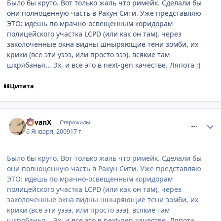
Было бы круто. Вот только жаль что римейк. Сделали бы
они полноценную часть в Ракун Сити. Уже представляю
ЭТО: идешь по мрачно-освещенным коридорам
полицейского участка LCPD (или как он там), через
заколоченные окна видны шныряющие тени зомби, их
крики (все эти уэээ, или просто эээ), всякие там
шкрябанья... Эх, и все это в next-gen качестве. Ляпота ;)
Цитата
comment_2212816
Статистика автора
RevanX
Старожилы
6 Января, 2009
17 г
Было бы круто. Вот только жаль что римейк. Сделали бы
они полноценную часть в Ракун Сити. Уже представляю
ЭТО: идешь по мрачно-освещенным коридорам
полицейского участка LCPD (или как он там), через
заколоченные окна видны шныряющие тени зомби, их
крики (все эти уэээ, или просто эээ), всякие там
шкрябанья... Эх, и все это в next-gen качестве. Ляпота