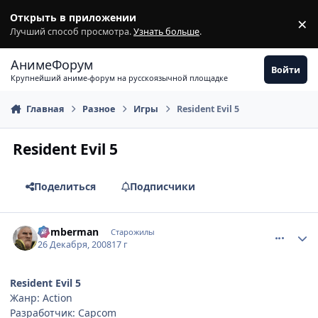
Перейти к содержимому
Открыть в приложении
×
З
Лучший способ просмотра.
Узнать больше
.
АнимеФорум
Войти
Крупнейший аниме-форум на русскоязычной площадке
Главная
Разное
Игры
Resident Evil 5
Resident Evil 5
Поделиться
Подписчики
comment_2208789
Статистика автора
Bomberman
Старожилы
26 Декабря, 2008
17 г
Resident Evil 5
Жанр: Action
Разработчик: Capcom