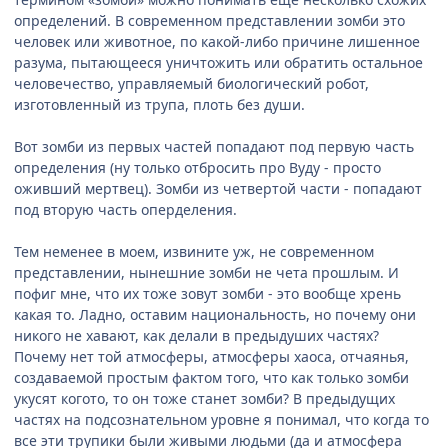
определений. В современном представлении зомби это
человек или животное, по какой-либо причине лишенное
разума, пытающееся уничтожить или обратить остальное
человечество, управляемый биологический робот,
изготовленный из трупа, плоть без души.
Вот зомби из первых частей попадают под первую часть
определения (ну только отбросить про Вуду - просто
оживший мертвец). Зомби из четвертой части - попадают
под вторую часть оперделения.
Тем неменее в моем, извините уж, не современном
представлении, нынешние зомби не чета прошлым. И
пофиг мне, что их тоже зовут зомби - это вообще хрень
какая то. Ладно, оставим национальность, но почему они
никого не хавают, как делали в предыдуших частях?
Почему нет той атмосферы, атмосферы хаоса, отчаянья,
создаваемой простым фактом того, что как только зомби
укусят когото, то он тоже станет зомби? В предыдущих
частях на подсознательном уровне я понимал, что когда то
все эти трупики были живыми людьми (да и атмосфера