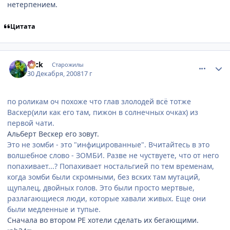
нетерпением.
Цитата
comment_2210376
Статистика автора
Nick
Старожилы
30 Декабря, 2008
17 г
по роликам оч похоже что глав злолодей всё тотже
Васкер(или как его там, пижон в солнечных очках) из
первой чати.
Альберт Вескер его зовут.
Это не зомби - это "инфицированные". Вчитайтесь в это
волшебное слово - ЗОМБИ. Разве не чуствуете, что от него
попахивает...? Попахивает ностальгией по тем временам,
когда зомби были скромными, без вских там мутаций,
щупалец, двойных голов. Это были просто мертвые,
разлагающиеся люди, которые хавали живых. Еще они
были медленные и тупые.
Сначала во втором РЕ хотели сделать их бегающими.