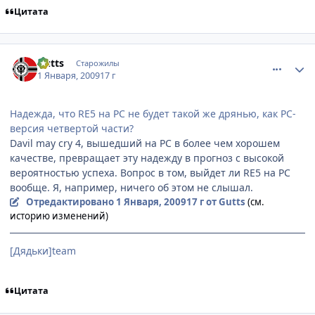
Цитата
comment_2211217
Статистика автора
Gutts
Старожилы
1 Января, 2009
17 г
Надежда, что RE5 на PC не будет такой же дрянью, как PC-
версия четвертой части?
Davil may cry 4, вышедший на РС в более чем хорошем
качестве, превращает эту надежду в прогноз с высокой
вероятностью успеха. Вопрос в том, выйдет ли RE5 на РС
вообще. Я, например, ничего об этом не слышал.
Отредактировано
1 Января, 2009
17 г
от Gutts
(см.
историю изменений)
[Дядьки]team
Цитата