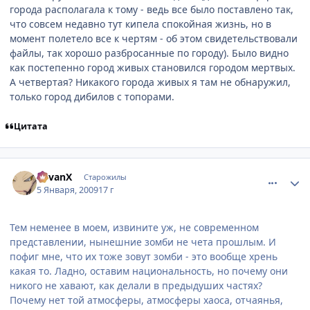
города располагала к тому - ведь все было поставлено так,
что совсем недавно тут кипела спокойная жизнь, но в
момент полетело все к чертям - об этом свидетельствовали
файлы, так хорошо разбросанные по городу). Было видно
как постепенно город живых становился городом мертвых.
А четвертая? Никакого города живых я там не обнаружил,
только город дибилов с топорами.
Цитата
comment_2212435
Статистика автора
RevanX
Старожилы
5 Января, 2009
17 г
Тем неменее в моем, извините уж, не современном
представлении, нынешние зомби не чета прошлым. И
пофиг мне, что их тоже зовут зомби - это вообще хрень
какая то. Ладно, оставим национальность, но почему они
никого не хавают, как делали в предыдуших частях?
Почему нет той атмосферы, атмосферы хаоса, отчаянья,