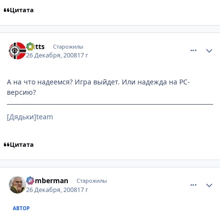
Цитата
comment_2209230
Статистика автора
Gutts
Старожилы
26 Декабря, 2008
17 г
А на что надеемся? Игра выйдет. Или надежда на РС-
версию?
[Дядьки]team
Цитата
comment_2209262
Статистика автора
Bomberman
Старожилы
26 Декабря, 2008
17 г
АВТОР