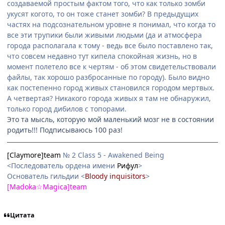
создаваемой простым фактом того, что как только зомби
укусят когото, то он тоже станет зомби? В предыдущих
частях на подсознательном уровне я понимал, что когда то
все эти трупики были живыми людьми (да и атмосфера
города располагала к тому - ведь все было поставлено так,
что совсем недавно тут кипела спокойная жизнь, но в
момент полетело все к чертям - об этом свидетельствовали
файлы, так хорошо разбросанные по городу). Было видно
как постепенно город живых становился городом мертвых.
А четвертая? Никакого города живых я там не обнаружил,
только город дибилов с топорами.
Это та мысль, которую мой маленький мозг не в состоянии
родить!!! Подписываюсь 100 раз!
[Claymore]team
№ 2 Class 5 - Awakened Being
<Последователь ордена имени
Рифул
>
Основатель гильдии <
Bloody inquisitors
>
[Madoka☆Magica]team
Цитата