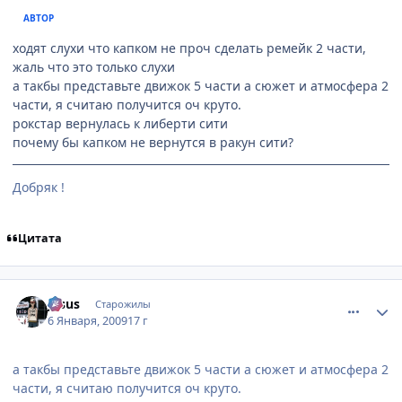
АВТОР
ходят слухи что капком не проч сделать ремейк 2 части,
жаль что это только слухи
а такбы представьте движок 5 части а сюжет и атмосфера 2
части, я считаю получится оч круто.
рокстар вернулась к либерти сити
почему бы капком не вернутся в ракун сити?
Добряк !
Цитата
comment_2212807
Статистика автора
Jesus
Старожилы
6 Января, 2009
17 г
а такбы представьте движок 5 части а сюжет и атмосфера 2
части, я считаю получится оч круто.