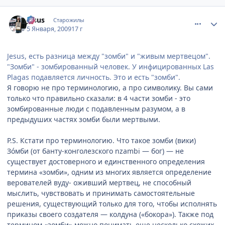
comment_2212416
Статистика автора
Jesus
Старожилы
5 Января, 2009
17 г
Jesus, есть разница между "зомби" и "живым мертвецом".
"Зомби" - зомбированный человек. У инфицированных Las
Plagas подавляется личность. Это и есть "зомби".
Я говорю не про терминологию, а про символику. Вы сами
только что правильно сказали: в 4 части зомби - это
зомбированные люди с подавленным разумом, а в
предыдуших частях зомби были мертвыми.
P.S. Кстати про терминологию. Что такое зомби (вики)
Зóмби (от банту-конголезского nzambi — бог) — не
существует достоверного и единственного определения
термина «зомби», одним из многих является определение
верователей вуду- оживший мертвец, не способный
мыслить, чувствовать и принимать самостоятельные
решения, существующий только для того, чтобы исполнять
приказы своего создателя — колдуна («бокора»). Также под
термином «зомби» можно понимать еще несколько схожих