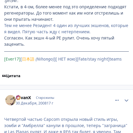
:ph34r:
Кстати, в 4-ом, более-менее под это определение подходят
регенераторы. До того момент как им ноги отстрелишь и
они прыгать начинают.
Тем не менее Резидент 4 один из лучших экшенов, которые
я видел. Пятую часть жду с нетерпением.
Согласен. Как экшн 4-ый РЕ рулит. Очень хочу пятый
заценить.
[Ever17]
[
日本語
(Nihongo)
][ НЕТ яою][Fate/stay night]teams
Цитата
comment_2210629
Статистика автора
RevanX
Старожилы
30 Декабря, 2008
17 г
Четвертой частью Capcom открыла новый стиль игры,
зомби и "Амбрелла" канули в прошлое, теперь "заграница"
и Las Plagas рулят. И даже в RE6 так будет, я уверен. Там