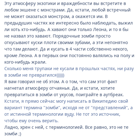
Эту атмосферу экзотики и враждебности вы встретите в
любом экшене с монстрами. Да, кстати, любой встречный
не может оказаться монстром, а окажется им. В
предыдуших частях же интересно было наблюдать, выжил
ли хоть кто-нибудь. А хавают они только Леона, и то я бы
не назвал это хавают. Порядочные зомби просто
откусывают куски плоти своими зубами, а эти непонятно
что там делают. Да и кусать в 4 части собственно некого,
кроме Леона. А в первых они постоянно валялись на полу и
кого-нибудь жрали.
Сколько меня трупаки не кусали в прошлых частях, ни разу
в зомби не превратился))))))
Я вам говорил не об этом. А о том, что сам этот факт
нагнетал атмосферу отчаянья. Да, и кстати, хотите
превратиться в зомби от укусов, поиграйте в аутбреак.
Кстати, я прямо сейчас могу написать в Википедию свой
вариант термина "зомби", исходя не от "представлений", а
от истинной терминологии вуду. Не тот это источник,
чтобы ему очень верить.
Ладно, хрен с ней, с терминологией. Все равно, это не те
зомби ;)