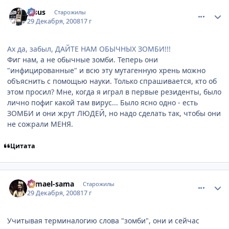
comment_2210097
Статистика автора
Jesus
Старожилы
29 Декабря, 2008
17 г
Ах да, забыл, ДАЙТЕ НАМ ОБЫЧНЫХ ЗОМБИ!!!
Фиг нам, а не обычные зомби. Теперь они
"инфицированные" и всю эту мутагенную хрень можно
объяснить с помощью науки. Только спрашивается, кто об
этом просил? Мне, когда я играл в первые резиденты, было
лично пофиг какой там вирус... Было ясно одно - есть
ЗОМБИ и они жрут ЛЮДЕЙ, но надо сделать так, чтобы они
не сожрали МЕНЯ.
Цитата
comment_2210222
Статистика автора
Samael-sama
Старожилы
29 Декабря, 2008
17 г
Учитывая терминалогию слова "зомби", они и сейчас