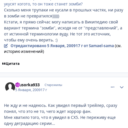
укусят когото, то он тоже станет зомби?
Сколько меня трупаки не кусали в прошлых частях, ни разу
в зомби не превратился))))))
Кстати, я прямо сейчас могу написать в Википедию свой
вариант термина "зомби", исходя не от "представлений", а
от истинной терминологии вуду. Не тот это источник,
чтобы ему очень верить. :)
Отредактировано
5 Января, 2009
17 г
от Samael-sama
(см.
историю изменений)
Цитата
comment_2212577
Статистика автора
musorka933
Старожилы
5 Января, 2009
17 г
Не жду и не надеюсь. Как увидел первый трейлер, сразу
понял, что это не то, чего ждет хоррор фан.
Мне хватило того, что я увидел в СХ5. Не переживу еще
одну деградацию серии...