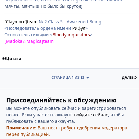
Мячты, мячты!!! Но было бы круто)))
[Claymore]team
№ 2 Class 5 - Awakened Being
<Последователь ордена имени
Рифул
>
Основатель гильдии <
Bloody inquisitors
>
[Madoka☆Magica]team
Цитата
П
СТРАНИЦА 1 ИЗ 13
ДАЛЕЕ
Присоединяйтесь к обсуждению
Вы можете опубликовать сейчас и зарегистрироваться
позже. Если у вас есть аккаунт,
войдите сейчас
, чтобы
публиковать с вашего аккаунта.
Примечание:
Ваш пост требует одобрения модератора
перед публикацией.