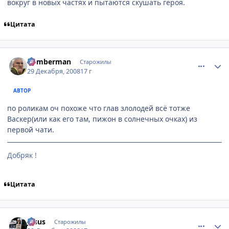
вокруг в новых частях и пытаются скушать героя.
Цитата
comment_2210228
Статистика автора
Bomberman
Старожилы
29 Декабря, 2008
17 г
АВТОР
по роликам оч похоже что глав злолодей всё тотже
Васкер(или как его там, пижон в солнечных очках) из
первой чати.
Добряк !
Цитата
comment_2210375
Статистика автора
Jesus
Старожилы