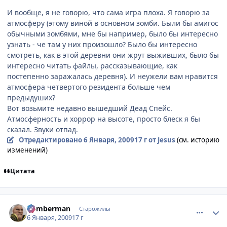
И вообще, я не говорю, что сама игра плоха. Я говорю за
атмосферу (этому виной в основном зомби. Были бы амигос
обычными зомбями, мне бы например, было бы интересно
узнать - че там у них произошло? Было бы интересно
смотреть, как в этой деревни они жрут выживших, было бы
интересно читать файлы, рассказывающие, как
постепенно заражалась деревня). И неужели вам нравится
атмосфера четвертого резидента больше чем
предыдуших?
Вот возьмите недавно вышедший Деад Спейс.
Атмосферность и хоррор на высоте, просто блеск я бы
сказал. Звуки отпад.
Отредактировано
6 Января, 2009
17 г
от Jesus
(см. историю
изменений)
Цитата
comment_2212791
Статистика автора
Bomberman
Старожилы
6 Января, 2009
17 г