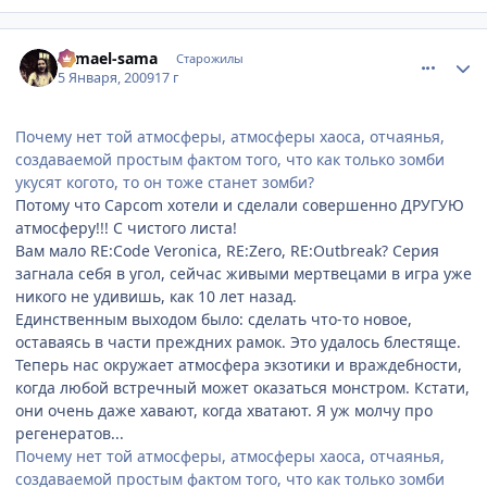
comment_2212512
Статистика автора
Samael-sama
Старожилы
5 Января, 2009
17 г
Почему нет той атмосферы, атмосферы хаоса, отчаянья,
создаваемой простым фактом того, что как только зомби
укусят когото, то он тоже станет зомби?
Потому что Capcom хотели и сделали совершенно ДРУГУЮ
атмосферу!!! С чистого листа!
Вам мало RE:Code Veronica, RE:Zero, RE:Outbreak? Серия
загнала себя в угол, сейчас живыми мертвецами в игра уже
никого не удивишь, как 10 лет назад.
Единственным выходом было: сделать что-то новое,
оставаясь в части преждних рамок. Это удалось блестяще.
Теперь нас окружает атмосфера экзотики и враждебности,
когда любой встречный может оказаться монстром. Кстати,
они очень даже хавают, когда хватают. Я уж молчу про
регенератов...
Почему нет той атмосферы, атмосферы хаоса, отчаянья,
создаваемой простым фактом того, что как только зомби