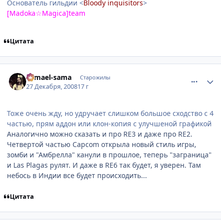
Основатель гильдии <
Bloody inquisitors
>
[Madoka☆Magica]team
Цитата
comment_2209695
Статистика автора
Samael-sama
Старожилы
27 Декабря, 2008
17 г
Тоже очень жду, но удручает слишком большое сходство с 4
частью, прям аддон или клон-копия с улучшеной графикой
Аналогично можно сказать и про RE3 и даже про RE2.
Четвертой частью Capcom открыла новый стиль игры,
зомби и "Амбрелла" канули в прошлое, теперь "заграница"
и Las Plagas рулят. И даже в RE6 так будет, я уверен. Там
небось в Индии все будет происходить...
Цитата