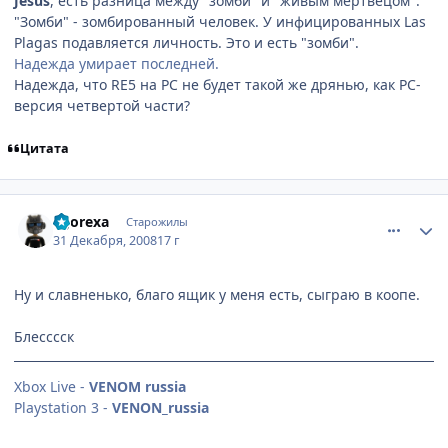
Jesus
, есть разница между "зомби" и "живым мертвецом".
"Зомби" - зомбированный человек. У инфицированных Las
Plagas подавляется личность. Это и есть "зомби".
Надежда умирает последней.
Надежда, что RE5 на PC не будет такой же дрянью, как PC-
версия четвертой части?
Цитата
comment_2211123
Статистика автора
1gorexa
Старожилы
31 Декабря, 2008
17 г
Ну и славненько, благо ящик у меня есть, сыграю в коопе.
Блесссск
Xbox Live -
VENOM russia
Playstation 3 -
VENON_russia