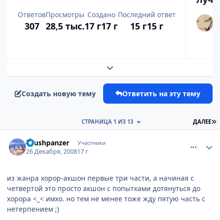
Ответов
Просмотры
Создано
Последний ответ
307
28,5 тыс.
17 г
17 г
15 г
15 г
Развернуть обзор темы
Создать новую тему
Ответить на эту тему
П
СТРАНИЦА 1 ИЗ 13
ДАЛЕЕ
comment_2208987
Статистика автора
shushpanzer
Участники
26 Декабря, 2008
17 г
из жанра хорор-акшон первые три части, а начиная с
четвертой это просто акшон с попытками дотянуться до
хорора <_< имхо. но тем не менее тоже жду пятую часть с
нетерпением ;)