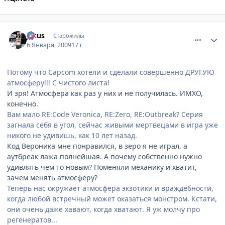
comment_2212758
Статистика автора
Jesus
Старожилы
6 Января, 2009
17 г
Потому что Capcom хотели и сделали совершенно ДРУГУЮ
атмосферу!!! С чистого листа!
И зря! Атмосфера как раз у них и не получилась. ИМХО,
конечно.
Вам мало RE:Code Veronica, RE:Zero, RE:Outbreak? Серия
загнала себя в угол, сейчас живыми мертвецами в игра уже
никого не удивишь, как 10 лет назад.
Код Вероника мне понравился, в зеро я не играл, а
аутбреак лажа полнейшая. А почему собственно нужно
удивлять чем то новым? Поменяли механику и хватит,
зачем менять атмосферу?
Теперь нас окружает атмосфера экзотики и враждебности,
когда любой встречный может оказаться монстром. Кстати,
они очень даже хавают, когда хватают. Я уж молчу про
регенератов...