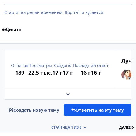
Стар и потрёпан временем. Ворчит и кусается.
Цитата
Лучш
Ответов
Просмотры
Создано
Последний ответ
189
22,5 тыс.
17 г
17 г
16 г
16 г
Развернуть обзор темы
Создать новую тему
Ответить на эту тему
П
СТРАНИЦА 1 ИЗ 8
ДАЛЕЕ
comment_2197285
Статистика автора