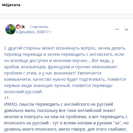
Цитата
comment_2198649
Статистика автора
Nick
Старожилы
4 Декабря, 2008
17 г
С другой стороны может возникнуть вопрос, зачем делать
перевод перевода и зачем переводить с англиского, если
он всеобще доступен и многими изучен... Вот ведь, у
арабов, итальянцев, французов и прочих невозникает
проблем с этим, а у нас возникает! Увеличится
коммьюнити, качество нужно будет подтягивать, появятся
первые люди знающие лунный, появятся переводы
японский-русский.
+1
ИМХО, смысла переводить с английского на русский
довольно мало, поскольку все-таки английский знают
многие и поиграть на нем не проблема, а вот переводить с
японского на русский - тут я всеми ногами и руками "за", но
уровень моего японского, мягко говоря, для этого слабоват,