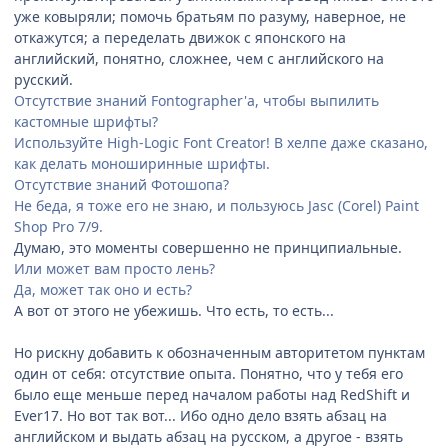
уже ковыряли; помочь братьям по разуму, наверное, не
откажутся; а переделать движок с японского на
английский, понятно, сложнее, чем с английского на
русский.
Отсутствие знаний Fontographer'а, чтобы выпилить
кастомные шрифты?
Используйте High-Logic Font Creator! В хелпе даже сказано,
как делать моноширинные шрифты.
Отсутствие знаний Фотошопа?
Не беда, я тоже его не знаю, и пользуюсь Jasc (Corel) Paint
Shop Pro 7/9.
Думаю, это моменты совершенно не принципиальные.
Или может вам просто лень?
Да, может так оно и есть?
А вот от этого не убежишь. Что есть, то есть...
Но рискну добавить к обозначенным авторитетом пунктам
один от себя: отсутствие опыта. Понятно, что у тебя его
было еще меньше перед началом работы над RedShift и
Ever17. Но вот так вот... Ибо одно дело взять абзац на
английском и выдать абзац на русском, а другое - взять