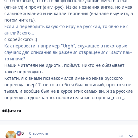
я точно знаю, что есть люди использующие вместе атлас
(яп-англ) и промт (англ-рус). Из-за незнания англа, но имея
сильное желания и ни капли терпения (вначале выучить, а
потом читать).
Если и переводить какую-то игру на русский, то явно не с
английского...
с корейского? :)
Как перевести, например "Urgh", служащее в некоторых
случаях для описания выражения отвращения? "Эах"? Как-
то иначе?
Наши читатели не идиоты, поймут. Никто не обязывает
такое переводить.
Кстати, я с внами познакомился именно из-за русского
перевода эвер17, не то что-бы я был ленивый, просто я не
тыкал, и вообще был не в курсе этих самых вн. Я за русские
переводы, однозначно, положительные стороны _есть_.
Цитата
comment_2199249
Статистика автора
000
Старожилы