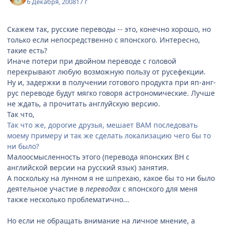
6 Декабря, 2008
17 г
Скажем так, русские переводы -- это, конечно хорошо, но
только если непосредственно с японского. Интересно,
такие есть?
Иначе потери при двойном переводе с головой
перекрывают любую возможную пользу от русефекции.
Ну и, задержки в получении готового продукта при яп-анг-
рус переводе будут мягко говоря астрономические. Лучше
не ждать, а прочитать англуйскую версию.
Так что,
Так что же, дорогие друзья, мешает ВАМ последовать
моему примеру и так же сделать локализацию чего бы то
ни было?
Малоосмысленность этого (перевода японских ВН с
английской версии на русский язык) занятия.
А поскольку на лунном я не шпрехаю, какое бы то ни было
деятельное участие в
переводах
с японского для меня
также несколько проблематично...
Но если не обращать внимание на личное мнение, а