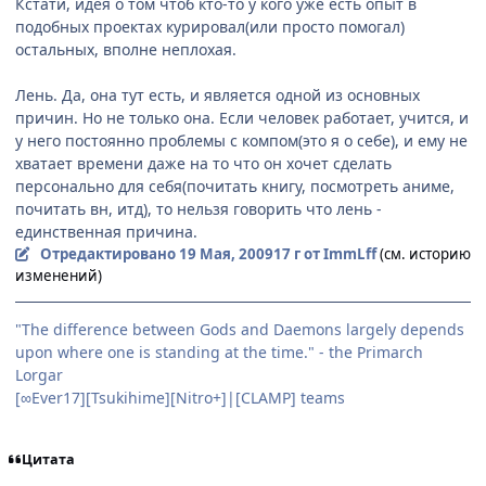
Кстати, идея о том чтоб кто-то у кого уже есть опыт в
подобных проектах курировал(или просто помогал)
остальных, вполне неплохая.
Лень. Да, она тут есть, и является одной из основных
причин. Но не только она. Если человек работает, учится, и
у него постоянно проблемы с компом(это я о себе), и ему не
хватает времени даже на то что он хочет сделать
персонально для себя(почитать книгу, посмотреть аниме,
почитать вн, итд), то нельзя говорить что лень -
единственная причина.
Отредактировано
19 Мая, 2009
17 г
от ImmLff
(см. историю
изменений)
"The difference between Gods and Daemons largely depends
upon where one is standing at the time." - the Primarch
Lorgar
[∞Ever17][Tsukihime][Nitro+]|[CLAMP] teams
Цитата