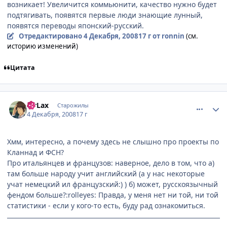
возникает! Увеличится коммьюнити, качество нужно будет
подтягивать, появятся первые люди знающие лунный,
появятся переводы японский-русский.
Отредактировано
4 Декабря, 2008
17 г
от ronnin
(см.
историю изменений)
Цитата
comment_2198355
Статистика автора
MrLax
Старожилы
4 Декабря, 2008
17 г
Хмм, интересно, а почему здесь не слышно про проекты по
Кланнад и ФСН?
Про итальянцев и французов: наверное, дело в том, что а)
там больше народу учит английский (а у нас некоторые
учат немецкий ил французский:) ) б) может, русскоязычный
фендом больше?:rolleyes: Правда, у меня нет ни той, ни той
статистики - если у кого-то есть, буду рад ознакомиться.