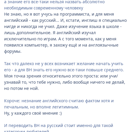
а знание его все-таки нельзя назвать абсолютно
необходимым современному человеку
Не знаю, но я вот учусь на программиста, и для меня
английский - как русский... И, кстати, инглиш я специально
нигде и никогда не учил. Даже изучение языка в школе -
лишь дополнительное. Я английский изучал
исключительно по играм. А с того момента, как у меня
появился компьютер, я захожу ещё и на англоязычные
форумы.
Так что далеко не у всех возникает желание начать учить
его - а для ВН знать его нужно все-таки повыше среднего.
Моя точка зрения относительно этого проста: или учи/
узнавай то, что тебе нужно, либо вообще ничего не делай,
но потом не ной.
Короче: незнание английского считаю фактом хотя и
печальным, но вполне легитимным.
Ну, у каждого своё мнение :)
И переводить ВН на русский стоит именно для такой
категории любителей.