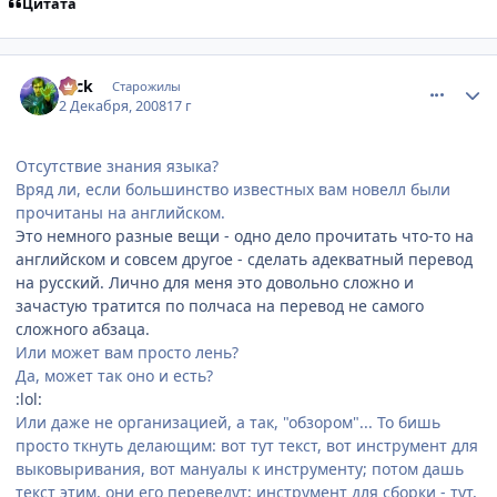
Цитата
comment_2197656
Статистика автора
Nick
Старожилы
2 Декабря, 2008
17 г
Отсутствие знания языка?
Вряд ли, если большинство известных вам новелл были
прочитаны на английском.
Это немного разные вещи - одно дело прочитать что-то на
английском и совсем другое - сделать адекватный перевод
на русский. Лично для меня это довольно сложно и
зачастую тратится по полчаса на перевод не самого
сложного абзаца.
Или может вам просто лень?
Да, может так оно и есть?
:lol:
Или даже не организацией, а так, "обзором"... То бишь
просто ткнуть делающим: вот тут текст, вот инструмент для
выковыривания, вот мануалы к инструменту; потом дашь
текст этим, они его переведут; инструмент для сборки - тут,