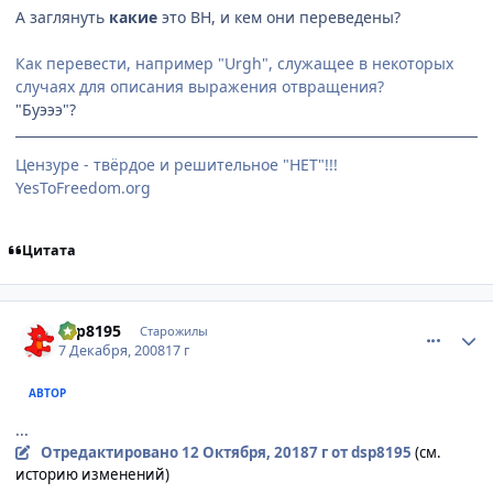
А заглянуть
какие
это ВН, и кем они переведены?
Как перевести, например "Urgh", служащее в некоторых
случаях для описания выражения отвращения?
"Буэээ"?
Цензуре - твёрдое и решительное "НЕТ"!!!
YesToFreedom.org
Цитата
comment_2199588
Статистика автора
dsp8195
Старожилы
7 Декабря, 2008
17 г
АВТОР
...
Отредактировано
12 Октября, 2018
7 г
от dsp8195
(см.
историю изменений)