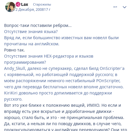
MrLax
Старожилы
2 Декабря, 2008
17 г
Вопрос-таки поставили ребром...
Отсутствие знания языка?
Вряд ли, если большинство известных вам новелл были
прочитаны на английском.
Ровно так.
Отсутствие знания HEX-редактора и языков
программирования?
Andy_Skull, далеко не суперхакер, сделал билд OnScripter'а
с корявенькой, но работающей поддержкой русского; в
моём распоряжении немного нестабильный POnScripter,
чего для перевода бесплатных новелл вполне достаточно.
KiriKiri довольно просто допиливается до поддержки
русского.
Вот это уже ближе к положению вещей, ИМХО. Но если и
вправду есть уже вскрытые и доработанные движки -
хорошо, стало быть, и это - не принципиальная проблема.
Да, кстати, а нельзя ли по поводу движков, в случае чего,
проконсультироваться у английских переводчиков? Они это