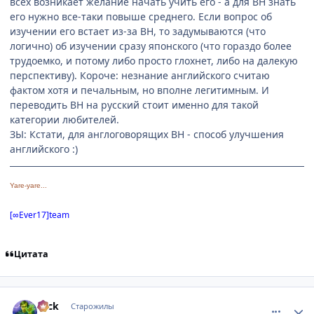
всех возникает желание начать учить его - а для ВН знать
его нужно все-таки повыше среднего. Если вопрос об
изучении его встает из-за ВН, то задумываются (что
логично) об изучении сразу японского (что гораздо более
трудоемко, и потому либо просто глохнет, либо на далекую
перспективу). Короче: незнание английского считаю
фактом хотя и печальным, но вполне легитимным. И
переводить ВН на русский стоит именно для такой
категории любителей.
ЗЫ: Кстати, для англоговорящих ВН - способ улучшения
английского :)
Yare-yare...
[∞Ever17]team
Цитата
comment_2199106
Статистика автора
Nick
Старожилы