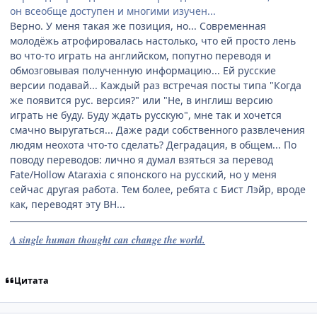
он всеобще доступен и многими изучен...
Верно. У меня такая же позиция, но... Современная
молодёжь атрофировалась настолько, что ей просто лень
во что-то играть на английском, попутно переводя и
обмозговывая полученную информацию... Ей русские
версии подавай... Каждый раз встречая посты типа "Когда
же появится рус. версия?" или "Не, в инглиш версию
играть не буду. Буду ждать русскую", мне так и хочется
смачно выругаться... Даже ради собственного развлечения
людям неохота что-то сделать? Деградация, в общем... По
поводу переводов: лично я думал взяться за перевод
Fate/Hollow Ataraxia с японского на русский, но у меня
сейчас другая работа. Тем более, ребята с Бист Лэйр, вроде
как, переводят эту ВН...
A single human thought can change the world.
Цитата