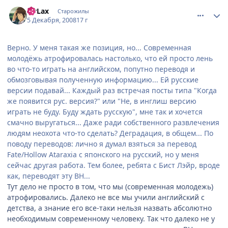
comment_2198930
Статистика автора
MrLax
Старожилы
5 Декабря, 2008
17 г
Верно. У меня такая же позиция, но... Современная
молодёжь атрофировалась настолько, что ей просто лень
во что-то играть на английском, попутно переводя и
обмозговывая полученную информацию... Ей русские
версии подавай... Каждый раз встречая посты типа "Когда
же появится рус. версия?" или "Не, в инглиш версию
играть не буду. Буду ждать русскую", мне так и хочется
смачно выругаться... Даже ради собственного развлечения
людям неохота что-то сделать? Деградация, в общем... По
поводу переводов: лично я думал взяться за перевод
Fate/Hollow Ataraxia с японского на русский, но у меня
сейчас другая работа. Тем более, ребята с Бист Лэйр, вроде
как, переводят эту ВН...
Тут дело не просто в том, что мы (современная молодежь)
атрофировались. Далеко не все мы учили английский с
детства, а знание его все-таки нельзя назвать абсолютно
необходимым современному человеку. Так что далеко не у