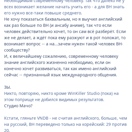
необходимым современному человеку. Так что далеко не у
всех возникает желание начать учить его - а для ВН знать
его нужно все-таки повыше среднего.
Не хочу показаться бахвальным, но я выучил английский
как раз больше по ВН (и ансабу аниме), так что если
человек действительно хочет, то он сам всё разберёт. Если
же не делает, а ждёт пока ему разжуют и в рот положат, то
возникает вопрос -- а на...зачем нужен такой человек ВН-
сообществу?
И, к величайшему сожалению, современному человеку
знание английского жизненно необходимо, если он
конечно хочет развиваться, так как имено английский
сейчас -- признанный язык международного общения.
ЗЫ.
Никто, повторяю, никто кроме WinKiller Studio (пока) на
этом поприще не добился видимых результатов.
Студио Мачо?
Кстати, гляньте VNDB - не считая английского, больше, чем
на русский, ВН переведено только на корейский: 29 против
20.