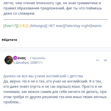
легче, чем чтение японского, где, не зная грамматики и
правил образования предложений, фиг ты что поймешь
даже со словарем.
[Ever17]
[
日本語
(Nihongo)
][ НЕТ яою][Fate/stay night]teams
Цитата
comment_2199160
Статистика автора
Χρονος
Старожилы
5 Декабря, 2008
17 г
Далеко не все мы учили английский с детства
Да, верно. Но я не о тех, кто учил не английский. Я о тех,
кто даже знает (пусть и не так хорошо) язык. Просто я не
понимаю, как можно самим для себя ничего не делать, при
этом требуя от других решения тех или иных твоих личных
проблем...