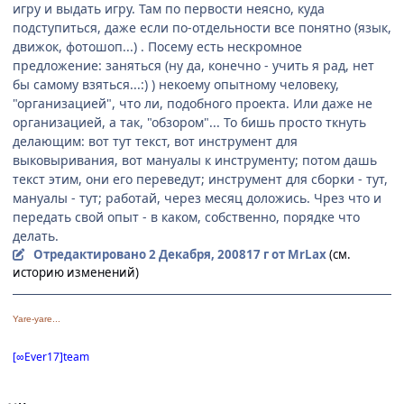
игру и выдать игру. Там по первости неясно, куда
подступиться, даже если по-отдельности все понятно (язык,
движок, фотошоп...) . Посему есть нескромное
предложение: заняться (ну да, конечно - учить я рад, нет
бы самому взяться...:) ) некоему опытному человеку,
"организацией", что ли, подобного проекта. Или даже не
организацией, а так, "обзором"... То бишь просто ткнуть
делающим: вот тут текст, вот инструмент для
выковыривания, вот мануалы к инструменту; потом дашь
текст этим, они его переведут; инструмент для сборки - тут,
мануалы - тут; работай, через месяц доложись. Чрез что и
передать свой опыт - в каком, собственно, порядке что
делать.
Отредактировано
2 Декабря, 2008
17 г
от MrLax
(см.
историю изменений)
Yare-yare...
[∞Ever17]team