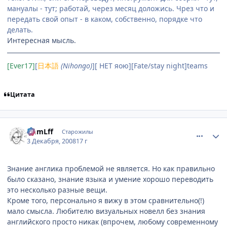
мануалы - тут; работай, через месяц доложись. Чрез что и
передать свой опыт - в каком, собственно, порядке что
делать.
Интересная мысль.
[Ever17]
[
日本語
(Nihongo)
][ НЕТ яою][Fate/stay night]teams
Цитата
comment_2197708
Статистика автора
ImmLff
Старожилы
3 Декабря, 2008
17 г
Знание англика проблемой не является. Но как правильно
было сказано, знание языка и умение хорошо переводить
это несколько разные вещи.
Кроме того, персонально я вижу в этом сравнительно(!)
мало смысла. Любителю визуальных новелл без знания
английского просто никак (впрочем, любому современному