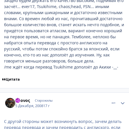
заодно будем держать его качество высоким, поднимая его
засчёт... ever17, Tsukihime, chaos;head, FSN... иными
словами, крупными шикарными и достаточно известными
внами. Со времен любой из нас, прочитавший достаточно
большое количество внов, станет искать нечто подобное, и
придётся пользоватся атласом, вариант конечно хороший
на первое время, но не панацея. Темболее, неплохо бы
набратся опыта перевода с простого англиского на
русский, чтобы потом спокойно братся за японский, если
конечно, кто-то из нас доползёт до изучения. Ну, как
говорится меньше разговоров, больше дела.
/me ждёт когда перевод Tsukihime доползёт до Акихи -__-
Цитата
comment_2198857
Статистика автора
Χρονος
Старожилы
5 Декабря, 2008
17 г
С другой стороны может возникнуть вопрос, зачем делать
перевод перевода и зачем переводить с англиского, если