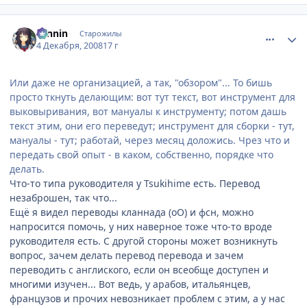
comment_2198342
Статистика автора
ronnin
Старожилы
4 Декабря, 2008
17 г
Или даже не организацией, а так, "обзором"... То бишь
просто ткнуть делающим: вот тут текст, вот инструмент для
выковыривания, вот мануалы к инструменту; потом дашь
текст этим, они его переведут; инструмент для сборки - тут,
мануалы - тут; работай, через месяц доложись. Чрез что и
передать свой опыт - в каком, собственно, порядке что
делать.
Что-то типа руководителя у Tsukihime есть. Перевод
незаброшен, так что...
Ещё я видел переводы кланнада (оО) и фсн, можно
напросится помочь, у них наверное тоже что-то вроде
руководителя есть. С другой стороны может возникнуть
вопрос, зачем делать перевод перевода и зачем
переводить с англиского, если он всеобще доступен и
многими изучен... Вот ведь, у арабов, итальянцев,
французов и прочих невозникает проблем с этим, а у нас