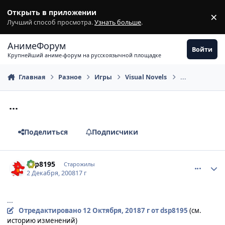
Перейти к содержимому
Открыть в приложении
×
З
Лучший способ просмотра.
Узнать больше
.
АнимеФорум
Войти
Крупнейший аниме-форум на русскоязычной площадке
Главная
Разное
Игры
Visual Novels
...
...
Поделиться
Подписчики
comment_2197210
Статистика автора
dsp8195
Старожилы
2 Декабря, 2008
17 г
...
Отредактировано
12 Октября, 2018
7 г
от dsp8195
(см.
историю изменений)