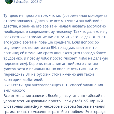
5 Декабря, 2008
17 г
Тут дело не просто в том, что мы (современная молодежь)
атрофировались. Далеко не все мы учили английский с
детства, а знание его все-таки нельзя назвать абсолютно
необходимым современному человеку. Так что далеко не у
всех возникает желание начать учить его - а для ВН знать
его нужно все-таки повыше среднего. Если вопрос об
изучении его встает из-за ВН, то задумываются (что
логично) об изучении сразу японского (что гораздо более
трудоемко, и потому либо просто глохнет, либо на далекую
перспективу). Короче: незнание английского считаю
фактом хотя и печальным, но вполне легитимным. И
переводить ВН на русский стоит именно для такой
категории любителей.
ЗЫ: Кстати, для англоговорящих ВН - способ улучшения
английского
Все от желания зависит. Вообще, выучить английский на
уровне чтения довольно просто. Если у тебя обширный
словарный запас(ну и некоторые совсем базовые знания
грамматики), то можешь играть без проблем. Это гораздо