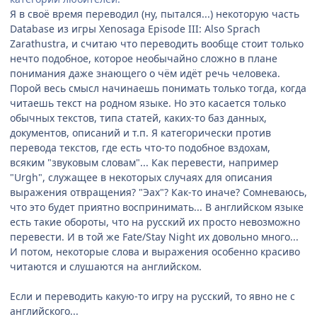
Я в своё время переводил (ну, пытался...) некоторую часть
Database из игры Xenosaga Episode III: Also Sprach
Zarathustra, и считаю что переводить вообще стоит только
нечто подобное, которое необычайно сложно в плане
понимания даже знающего о чём идёт речь человека.
Порой весь смысл начинаешь понимать только тогда, когда
читаешь текст на родном языке. Но это касается только
обычных текстов, типа статей, каких-то баз данных,
документов, описаний и т.п. Я категорически против
перевода текстов, где есть что-то подобное вздохам,
всяким "звуковым словам"... Как перевести, например
"Urgh", служащее в некоторых случаях для описания
выражения отвращения? "Эах"? Как-то иначе? Сомневаюсь,
что это будет приятно воспринимать... В английском языке
есть такие обороты, что на русский их просто невозможно
перевести. И в той же Fate/Stay Night их довольно много...
И потом, некоторые слова и выражения особенно красиво
читаются и слушаются на английском.
Если и переводить какую-то игру на русский, то явно не с
английского...