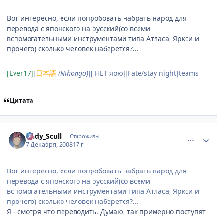
Вот интересно, если попробовать набрать народ для
перевода с японского на русский(со всеми
вспомогательными инструментами типа Атласа, Яркси и
прочего) сколько человек наберется?...
[Ever17]
[
日本語
(Nihongo)
][ НЕТ яою][Fate/stay night]teams
Цитата
comment_2199707
Статистика автора
Andy_Scull
Старожилы
7 Декабря, 2008
17 г
Вот интересно, если попробовать набрать народ для
перевода с японского на русский(со всеми
вспомогательными инструментами типа Атласа, Яркси и
прочего) сколько человек наберется?...
Я - смотря что переводить. Думаю, так примерно поступят