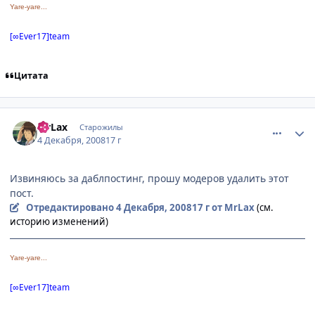
Yare-yare...
[∞Ever17]team
Цитата
comment_2198356
Статистика автора
MrLax
Старожилы
4 Декабря, 2008
17 г
Извиняюсь за даблпостинг, прошу модеров удалить этот
пост.
Отредактировано
4 Декабря, 2008
17 г
от MrLax
(см.
историю изменений)
Yare-yare...
[∞Ever17]team