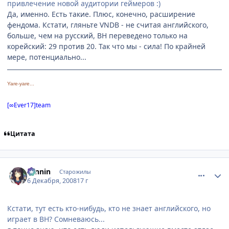
привлечение новой аудитории геймеров :)
Да, именно. Есть такие. Плюс, конечно, расширение
фендома. Кстати, гляньте VNDB - не считая английского,
больше, чем на русский, ВН переведено только на
корейский: 29 против 20. Так что мы - сила! По крайней
мере, потенциально...
Yare-yare...
[∞Ever17]team
Цитата
comment_2199232
Статистика автора
ronnin
Старожилы
6 Декабря, 2008
17 г
Кстати, тут есть кто-нибудь, кто не знает английского, но
играет в ВН? Сомневаюсь...