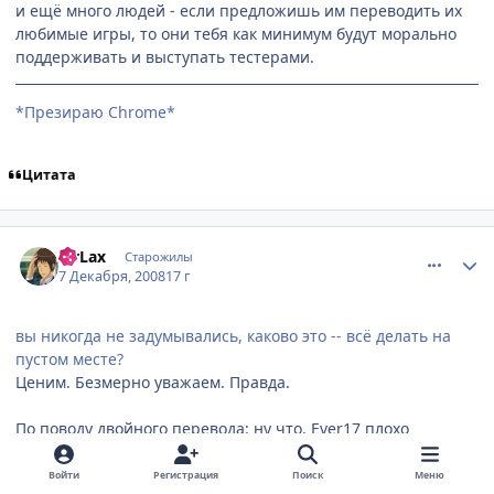
и ещё много людей - если предложишь им переводить их
любимые игры, то они тебя как минимум будут морально
поддерживать и выступать тестерами.
*Презираю Chrome*
Цитата
comment_2199755
Статистика автора
MrLax
Старожилы
7 Декабря, 2008
17 г
вы никогда не задумывались, каково это -- всё делать на
пустом месте?
Ценим. Безмерно уважаем. Правда.
По поводу двойного перевода: ну что, Ever17 плохо
переведен, что ли? По-моему, перевод с
английского+сверка с оригиналом вполне разумны
Войти
Регистрация
Поиск
Меню