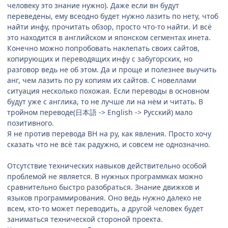
человеку это знание нужно). Даже если вн будут
переведены, ему всеодно будет нужно лазить по нету, чтоб
найти инфу, прочитать обзор, просто что-то найти. И всё
это находится в английском и японском сегментах инета.
Конечно можно попробовать наклепать своих сайтов,
копирующих и переводящих инфу с забугорских, но
разговор ведь не об этом. Да и проще и полезнее выучить
анг, чем лазить по ру копиям их сайтов. С новеллами
ситуация несколько похожая. Если переводы в основном
будут уже с англика, то не лучше ли на нём и читать. В
тройном переводе(日本語 -> English -> Русский) мало
позитивного.
Я не против перевода ВН на ру, как явления. Просто хочу
сказать что не всё так радужно, и совсем не однозначно.
Отсутствие технических навыков действительно особой
проблемой не является. В нужных программках можно
сравнительно быстро разобраться. Знание движков и
языков программирования. Оно ведь нужно далеко не
всем, кто-то может переводить, а другой человек будет
заниматься технической стороной проекта.