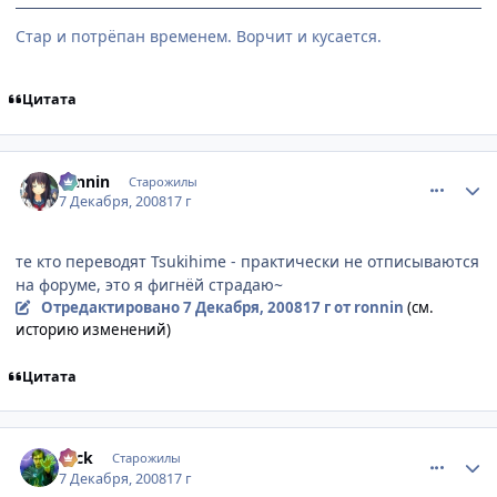
Стар и потрёпан временем. Ворчит и кусается.
Цитата
comment_2199591
Статистика автора
ronnin
Старожилы
7 Декабря, 2008
17 г
те кто переводят Tsukihime - практически не отписываются
на форуме, это я фигнёй страдаю~
Отредактировано
7 Декабря, 2008
17 г
от ronnin
(см.
историю изменений)
Цитата
comment_2199617
Статистика автора
Nick
Старожилы
7 Декабря, 2008
17 г