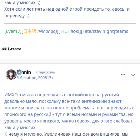
как и у многих. ;)
Хотя если лет пять над одной игрой посидеть то, авось, и
переведу. :)
[Ever17]
[
日本語
(Nihongo)
][ НЕТ яою][Fate/stay night]teams
Цитата
comment_2198684
Статистика автора
ronnin
Старожилы
5 Декабря, 2008
17 г
ИМХО, смысла переводить с английского на русский
довольно мало, поскольку все-таки английский знают
многие и поиграть на нем не проблема, а вот переводить с
японского на русский - тут я всеми ногами и руками "за, но
уровень моего японского, мягко говоря, для этого слабоват,
как и у многих.
К чему я и клоню. Увеличивая наш фэндом внщиков, мы