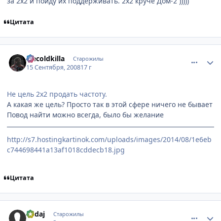
за 2х2 и пойду их поддерживать. 2х2 круче Дом-2 )))))
Цитата
comment_2153470
Статистика автора
Icecoldkilla
Старожилы
15 Сентября, 2008
17 г
Не цель 2х2 продать частоту.
А какая же цель? Просто так в этой сфере ничего не бывает
Повод найти можно всегда, было бы желание
http://s7.hostingkartinok.com/uploads/images/2014/08/1e6eb
c744698441a13af1018cddecb18.jpg
Цитата
comment_2153513
Статистика автора
Kadaj
Старожилы