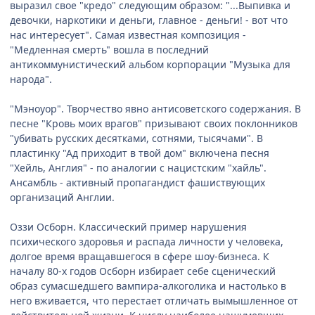
выразил свое "кредо" следующим образом: "...Выпивка и
девочки, наркотики и деньги, главное - деньги! - вот что
нас интересует". Самая известная композиция -
"Медленная смерть" вошла в последний
антикоммунистический альбом корпорации "Музыка для
народа".
"Мэноуор". Творчество явно антисоветского содержания. В
песне "Кровь моих врагов" призывают своих поклонников
"убивать русских десятками, сотнями, тысячами". В
пластинку "Ад приходит в твой дом" включена песня
"Хейль, Англия" - по аналогии с нацистским "хайль".
Ансамбль - активный пропагандист фашиствующих
организаций Англии.
Оззи Осборн. Классический пример нарушения
психического здоровья и распада личности у человека,
долгое время вращавшегося в сфере шоу-бизнеса. К
началу 80-х годов Осборн избирает себе сценический
образ сумасшедшего вампира-алкоголика и настолько в
него вживается, что перестает отличать вымышленное от