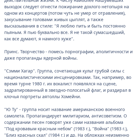
действительной жизни. К числу наиболее нашумевших
выходок следует отнести пожирание дохлого нетопыря на
одном из концертов (потом чуть не умер от отравления),
закусывание головами живых цыплят, а также
высказывания в стиле: "Я люблю пить и быть постоянно
пьяным. Я пью буквально все. Я не такой сумасшедший,
как все думают, я намного хуже".
Принс. Творчество - помесь порнографии, аполитичности и
даже пропаганды ядерной войны.
"Сзмми Хагар". Группа, сочетающая культ грубой силы с
националистическими инсценировками. Так, например, во
время турне 1980 г. их вокалист появлялся на сцене,
задрапированный в звездно-полосатый флаг, и раздирал в
клочья портреты аятоллы Хомейни.
"Ю Ту" - группа носит название американскою военного
самолета. Пропагандирует милитаризм, антисоветизм. О
содержании песен говорят уже сами названия альбома
"Под кровавым красным небом" (1983 г.), "Война" (1983 г.),
"Близ красных скал" (1984 г.) и др. Hа обложках неизменно