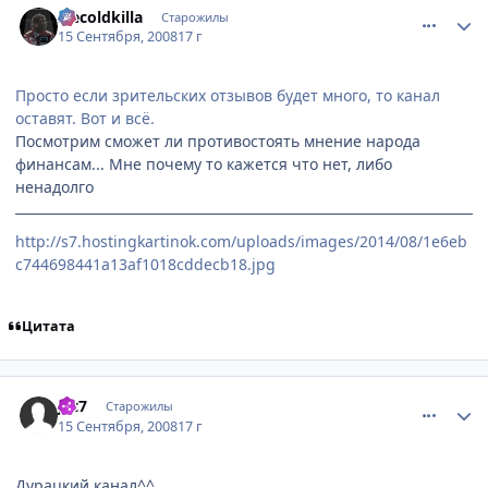
Icecoldkilla
Старожилы
15 Сентября, 2008
17 г
Просто если зрительских отзывов будет много, то канал
оставят. Вот и всё.
Посмотрим сможет ли противостоять мнение народа
финансам... Мне почему то кажется что нет, либо
ненадолго
http://s7.hostingkartinok.com/uploads/images/2014/08/1e6eb
c744698441a13af1018cddecb18.jpg
Цитата
comment_2153543
Статистика автора
Jet7
Старожилы
15 Сентября, 2008
17 г
Дурацкий канал^^