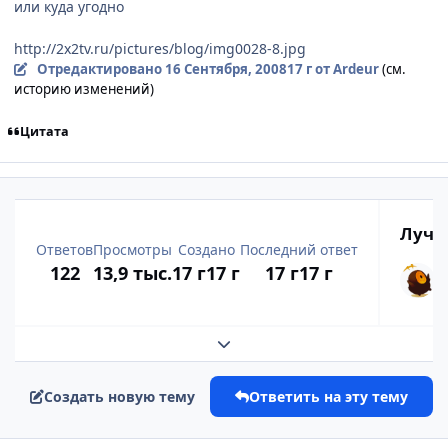
или куда угодно
http://2x2tv.ru/pictures/blog/img0028-8.jpg
Отредактировано
16 Сентября, 2008
17 г
от Ardeur
(см.
историю изменений)
Цитата
Лучш
Ответов
Просмотры
Создано
Последний ответ
122
13,9 тыс.
17 г
17 г
17 г
17 г
Развернуть обзор темы
Создать новую тему
Ответить на эту тему