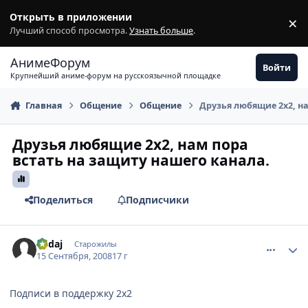
Перейти к содержимому
Открыть в приложении
×
З
Лучший способ просмотра.
Узнать больше
.
АнимеФорум
Войти
Крупнейший аниме-форум на русскоязычной площадке
Главная
Общение
Общение
Друзья любящие 2х2, н
Друзья любящие 2х2, нам пора
встать на защиту нашего канала.
Поделиться
Подписчики
comment_2153382
Статистика автора
Kadaj
Старожилы
15 Сентября, 2008
17 г
Подписи в поддержку 2x2