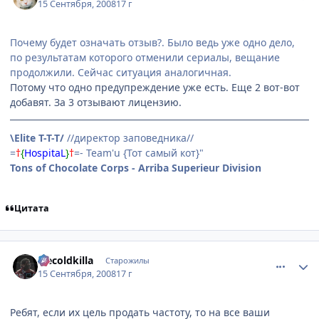
15 Сентября, 2008
17 г
Почему будет означать отзыв?. Было ведь уже одно дело,
по результатам которого отменили сериалы, вещание
продолжили. Сейчас ситуация аналогичная.
Потому что одно предупреждение уже есть. Еще 2 вот-вот
добавят. За 3 отзывают лицензию.
\Elite T-T-T/
//директор заповедника//
=
†
{
HospitaL
}
†
=- Team'u {Тот самый кот}"
Tons of Chocolate Corps - Arriba Superieur Division
Цитата
comment_2153460
Статистика автора
Icecoldkilla
Старожилы
15 Сентября, 2008
17 г
Ребят, если их цель продать частоту, то на все ваши