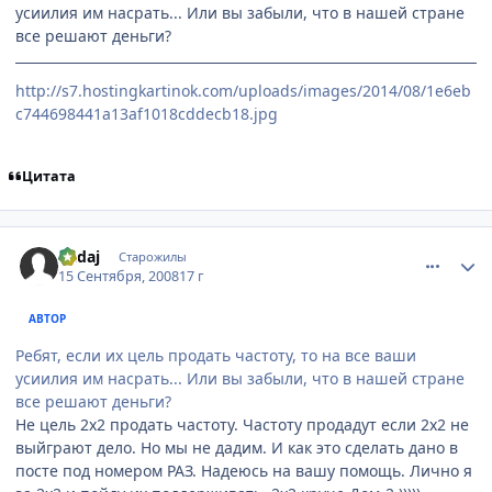
усиилия им насрать... Или вы забыли, что в нашей стране
все решают деньги?
http://s7.hostingkartinok.com/uploads/images/2014/08/1e6eb
c744698441a13af1018cddecb18.jpg
Цитата
comment_2153464
Статистика автора
Kadaj
Старожилы
15 Сентября, 2008
17 г
АВТОР
Ребят, если их цель продать частоту, то на все ваши
усиилия им насрать... Или вы забыли, что в нашей стране
все решают деньги?
Не цель 2х2 продать частоту. Частоту продадут если 2х2 не
выйграют дело. Но мы не дадим. И как это сделать дано в
посте под номером РАЗ. Надеюсь на вашу помощь. Лично я