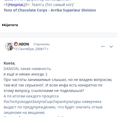
=
†
{
HospitaL
}
†
=- Team'u {Тот самый кот}"
Tons of Chocolate Corps - Arriba Superieur Division
Цитата
comment_2153434
Статистика автора
DANION
Старожилы
15 Сентября, 2008
17 г
Kuota
,
DANION, какая наивность.
я ещё и някаю иногда :)
Про частоты занимаемые слышал, но не владею вопросом,
там всё так серьезно?. И если инфа есть конкретно по
этому вопросу, ссылочками не поделишься?
А по итогам каждого процесса
РосГосКрокодилЗалупаСырОхранКультуры наверняка
выдаст по предупреждению, что будет значить отзыв
лицензии на вещание.