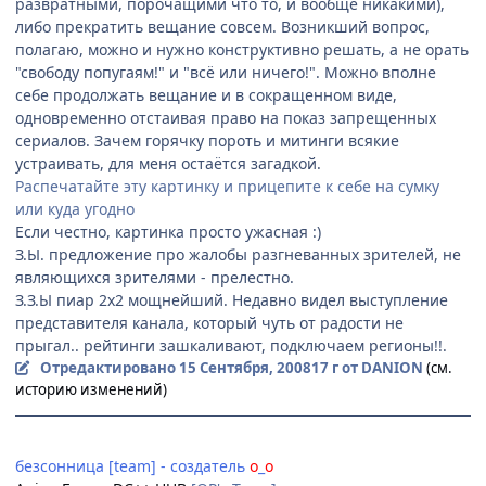
развратными, порочащими что то, и вообще никакими),
либо прекратить вещание совсем. Возникший вопрос,
полагаю, можно и нужно конструктивно решать, а не орать
"свободу попугаям!" и "всё или ничего!". Можно вполне
себе продолжать вещание и в сокращенном виде,
одновременно отстаивая право на показ запрещенных
сериалов. Зачем горячку пороть и митинги всякие
устраивать, для меня остаётся загадкой.
Распечатайте эту картинку и прицепите к себе на сумку
или куда угодно
Если честно, картинка просто ужасная :)
З.Ы. предложение про жалобы разгневанных зрителей, не
являющихся зрителями - прелестно.
З.З.Ы пиар 2х2 мощнейший. Недавно видел выступление
представителя канала, который чуть от радости не
прыгал.. рейтинги зашкаливают, подключаем регионы!!.
Отредактировано
15 Сентября, 2008
17 г
от DANION
(см.
историю изменений)
невидимки [team] - вождь основатель
безсонница [team] - создатель
о
_
о