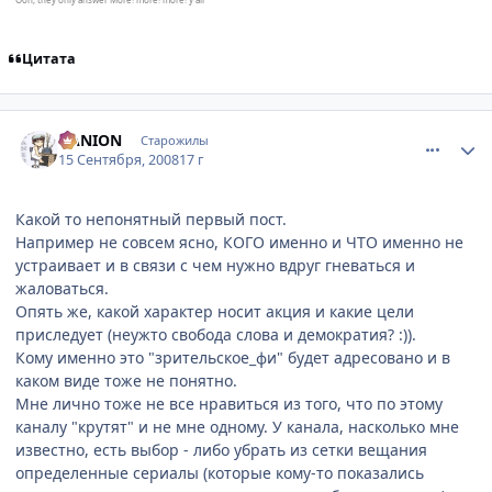
Цитата
comment_2153417
Статистика автора
DANION
Старожилы
15 Сентября, 2008
17 г
Какой то непонятный первый пост.
Например не совсем ясно, КОГО именно и ЧТО именно не
устраивает и в связи с чем нужно вдруг гневаться и
жаловаться.
Опять же, какой характер носит акция и какие цели
приследует (неужто свобода слова и демократия? :)).
Кому именно это "зрительское_фи" будет адресовано и в
каком виде тоже не понятно.
Мне лично тоже не все нравиться из того, что по этому
каналу "крутят" и не мне одному. У канала, насколько мне
известно, есть выбор - либо убрать из сетки вещания
определенные сериалы (которые кому-то показались