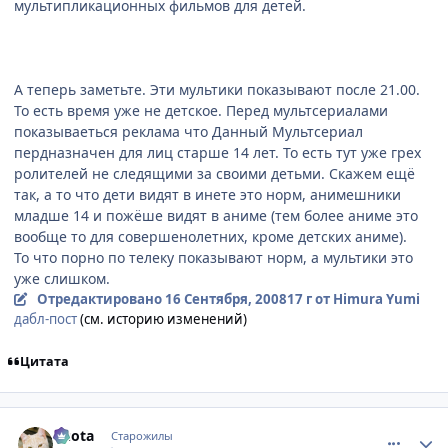
мультипликационных фильмов для детей.
А теперь заметьте. Эти мультики показывают после 21.00.
То есть время уже не детское. Перед мультсериалами
показываеться реклама что Данный Мультсериал
пердназначен для лиц старше 14 лет. То есть тут уже грех
ролителей не следящими за своими детьми. Скажем ещё
так, а то что дети видят в инете это норм, анимешники
младше 14 и пожёше видят в аниме (тем более аниме это
вообще то для совершенолетних, кроме детских аниме).
То что порно по телеку показывают норм, а мультики это
уже слишком.
Отредактировано
16 Сентября, 2008
17 г
от Himura Yumi
дабл-пост
(см. историю изменений)
Цитата
comment_2153457
Статистика автора
Kuota
Старожилы