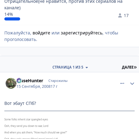
Отрицательное(не нравится, против этих сериалов на
канале)
14%
17
Пожалуйста,
войдите
или
зарегистрируйтесь
, чтобы
проголосовать.
П
СТРАНИЦА 1 ИЗ 5
ДАЛЕЕ
comment_2153399
Статистика автора
MuseHunter
Старожилы
15 Сентября, 2008
17 г
Вот эбаут СПб?
Some folks inherit star spangled eyes
Ooh, they send you down to war, Lord
And when you ask them, "How much should we give?"
Ooh, they only answer More! more! more! y'all