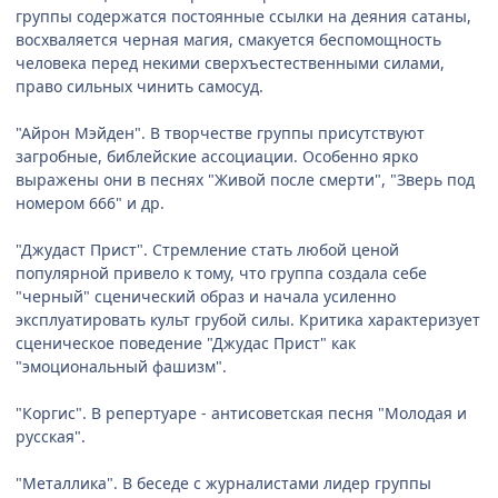
группы содержатся постоянные ссылки на деяния сатаны,
восхваляется черная магия, смакуется беспомощность
человека перед некими сверхъестественными силами,
право сильных чинить самосуд.
"Айрон Мэйден". В творчестве группы присутствуют
загробные, библейские ассоциации. Особенно ярко
выражены они в песнях "Живой после смерти", "Зверь под
номером 666" и др.
"Джудаст Прист". Стремление стать любой ценой
популярной привело к тому, что группа создала себе
"черный" сценический образ и начала усиленно
эксплуатировать культ грубой силы. Критика характеризует
сценическое поведение "Джудас Прист" как
"эмоциональный фашизм".
"Коргис". В репертуаре - антисоветская песня "Молодая и
русская".
"Металлика". В беседе с журналистами лидер группы