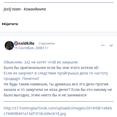
[soS] team - Команданте
Цитата
comment_2153517
Статистика автора
Icecoldkilla
Старожилы
15 Сентября, 2008
17 г
Обьясняю. 2х2 не хотят чтоб их закрыли.
Было бы оригинальнее если бы они этого хотели xD
Если их закроют в следствии пройгрыша дела то частоту
продадут. Понятно?
Не будь таким наивным, ты думаешь все это дело против
канала и тп замутили не изза денег? Если бы это никому не
было выгодно, этим никто бы и не занимался
http://s7.hostingkartinok.com/uploads/images/2014/08/1e6eb
c744698441a13af1018cddecb18.jpg