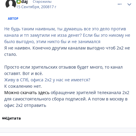
Kadaj
Старожилы
15 Сентября, 2008
17 г
АВТОР
Не будь таким наивным, ты думаешь все это дело против
канала и тп замутили не изза денег? Если бы это никому не
было выгодно, этим никто бы и не занимался
Я не наивен. Конечно другим каналам выгодно чтоб 2х2 не
стало.
Просто если зрительских отзывов будет много, то канал
оставят. Вот и всё.
Живу в СПб, офиса 2х2 у нас не имеется?
К сожалению нет.
Можно скачать здесь
обращение зрителей телеканала 2х2
для самостоятельного сбора подписей. А потом в москву в
офис 2х2 отправить
Цитата
comment_2153533
Статистика автора