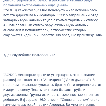
демонстрируется готовность рисковать жизнью ради
получения экстремальных ощущений».
Это п...ц какой-то! ^_^ Мне почему-то живо вспомнилась
вот эта директива минкультуры СССР о запрещении ряда
западных музыкальных групп с комментариями к списку:
Аннотированный список зарубежных музыкальных
ансамблей и исполнителей, в творчестве которых
содержатся идейно и нравственно вредные произведения»
<Для служебного пользования>
"AС/DС". Hекоторые критики утверждают, что название
расшифровывается как "Антихрист" ("Дитя дьявола"). В
прошлом школьные хулиганы, братья Янги перенесли этот
имидж на сцену. Тексты их песен бывают грубы и
двусмысленны. Группа отличается склонностью к пьяным
дебошам. В феврале 1980 г. песня "Снова в черном" стала
гимном нацистской партии Америки. Во многих песнях