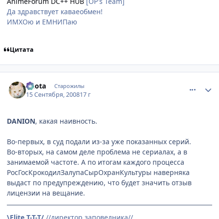
AnimeForum DC++ HUB
[OP's Team]
Да здравствует каваеобмен!
ИМХОю и ЕМНИПаю
Цитата
comment_2153425
Статистика автора
Kuota
Старожилы
15 Сентября, 2008
17 г
DANION
, какая наивность.
Во-первых, в суд подали из-за уже показанных серий.
Во-вторых, на самом деле проблема не сериалах, а в
занимаемой частоте. А по итогам каждого процесса
РосГосКрокодилЗалупаСырОхранКультуры наверняка
выдаст по предупреждению, что будет значить отзыв
лицензии на вещание.
\Elite T-T-T/
//директор заповедника//