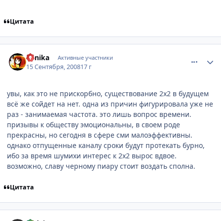
Цитата
comment_2153520
Статистика автора
nanika
Активные участники
15 Сентября, 2008
17 г
увы, как это не прискорбно, существование 2х2 в будущем
всё же сойдет на нет. одна из причин фигурировала уже не
раз - занимаемая частота. это лишь вопрос времени.
призывы к обществу эмоциональны, в своем роде
прекрасны, но сегодня в сфере сми малоэффективны.
однако отпущенные каналу сроки будут протекать бурно,
ибо за время шумихи интерес к 2х2 вырос вдвое.
возможно, славу черному пиару стоит воздать сполна.
Цитата
comment_2153525
Статистика автора