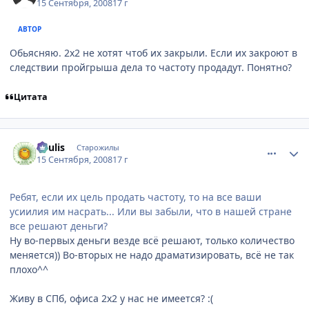
15 Сентября, 2008
17 г
АВТОР
Обьясняю. 2х2 не хотят чтоб их закрыли. Если их закроют в
следствии пройгрыша дела то частоту продадут. Понятно?
Цитата
comment_2153515
Статистика автора
Soulis
Старожилы
15 Сентября, 2008
17 г
Ребят, если их цель продать частоту, то на все ваши
усиилия им насрать... Или вы забыли, что в нашей стране
все решают деньги?
Ну во-первых деньги везде всё решают, только количество
меняется)) Во-вторых не надо драматизировать, всё не так
плохо^^
Живу в СПб, офиса 2х2 у нас не имеется? :(