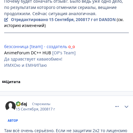
Почему будет означать отзыв?. Было ведь уже одно дело,
по результатам которого отменили сериалы, вещание
продолжили. Сейчас ситуация аналогичная.
Отредактировано
15 Сентября, 2008
17 г
от DANION
(см.
историю изменений)
невидимки [team] - вождь основатель
безсонница [team] - создатель
о
_
о
AnimeForum DC++ HUB
[OP's Team]
Да здравствует каваеобмен!
ИМХОю и ЕМНИПаю
Цитата
comment_2153454
Статистика автора
Kadaj
Старожилы
15 Сентября, 2008
17 г
АВТОР
Там всё очень серьёзно. Если не защитим 2х2 то лицензию