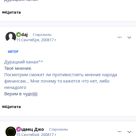
Цитата
comment_2153554
Статистика автора
Kadaj
Старожилы
15 Сентября, 2008
17 г
АВТОР
Дурацкий канал^^
Твоё мнение.
Посмотрим сможет ли противостоять мнение народа
финансам... Мне почему то кажется что нет, либо
ненадолго
Верим в чудо))))
Цитата
comment_2153576
Статистика автора
Индеец Джо
Старожилы
15 Сентября, 2008
17 г