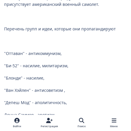
присутствует американский военный самолет.
Перечень групп и идеи, которые они пропагандируют
"Оттаван" - антикоммунизм,
"Би-52" - насилие, милитаризм,
"Блонди" - насилие,
"Ван Хэйлен" - антисоветизм ,
"Депеш Мод" - аполитичность,
Донна Саммер - эротизм,
"Калчер Клаб" - гомосексуализм, аполпитичность, анти-
Войти
Регистрация
Поиск
Меню