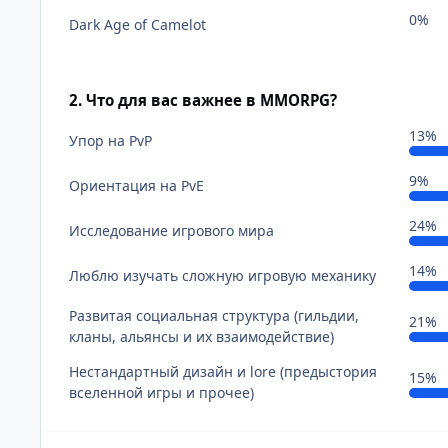
0%
Dark Age of Camelot
2. Что для вас важнее в MMORPG?
13%
Упор на PvP
9%
Ориентация на PvE
24%
Исследование игрового мира
14%
Люблю изучать сложную игровую механику
Развитая социальная структура (гильдии,
21%
кланы, альянсы и их взаимодействие)
Нестандартный дизайн и lore (предыстория
15%
вселенной игры и прочее)