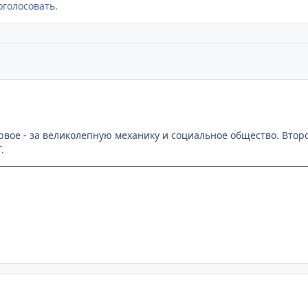
оголосовать.
ервое - за великолепную механику и социальное общество. Второ
.