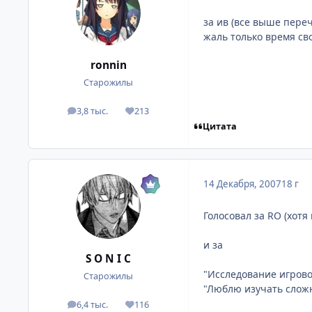
за ив (все выше переч
жаль только время св
ronnin
Старожилы
3,8 тыс.
213
посты
Репутация
Цитата
14 Декабря, 2007
18 г
Голосовал за RO (хотя
и за
S O N I C
"Исследование игрово
Старожилы
"Люблю изучать слож
6,4 тыс.
116
посты
Репутация