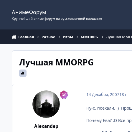
Перейти к содержимому
АнимеФорум
Крупнейший аниме-форум на русскоязычной площадке
Главная
Разное
Игры
MMORPG
Лучшая MMO
Лучшая MMORPG
14 Декабря, 2007
18 г
Ну-с, поехали. :) Про
Почему Ева? :D Всё пр
Alexandep