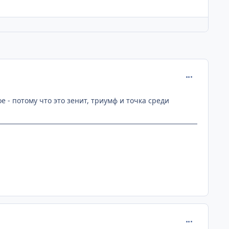
comment_193
е - потому что это зенит, триумф и точка среди
comment_193