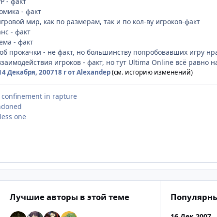
P - факт
омика - факт
ровой мир, как по размерам, так и по кол-ву игроков-факт
нс - факт
ема - факт
об прокачки - не факт, но большинству попробовавших игру нр
аимодействия игроков - факт, но тут Ultima Online всё равно н
14 Декабря, 2007
18 г
от Alexandep
(см. историю изменений)
, confinement in rapture
andoned
eless one
Лучшие авторы в этой теме
Популярны
16 Дек 2007