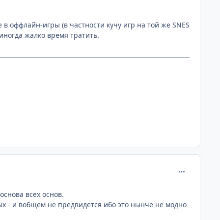
е в оффлайн-игры (в частности кучу игр на той же SNES
 иногда жалко время тратить.
comment_193
основа всех основ.
ых - и вобщем не предвидется ибо это нынче не модно