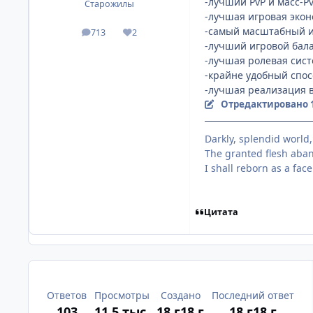
-лучший PvP и масс-Pv
Старожилы
-лучшая игровая экон
-самый масштабный иг
713
2
посты
Репутация
-лучший игровой бала
-лучшая ролевая сист
-крайне удобный спос
-лучшая реализация вз
Отредактировано
Darkly, splendid world
The granted flesh ab
I shall reborn as a fac
Цитата
Ответов
Просмотры
Создано
Последний ответ
103
11,5 тыс.
18 г
18 г
18 г
18 г