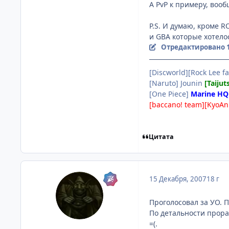
А PvP к примеру, вооб
P.S. И думаю, кроме R
и GBA которые хотелос
Отредактировано
[Discworld][Rock Lee fa
[Naruto] Jounin
[Taijut
[One Piece]
Marine HQ
[baccano! team][KyoAn
Цитата
15 Декабря, 2007
18 г
Проголосовал за УО. П
По детальности прора
=(.