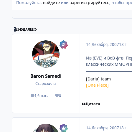
Пожалуйста,
войдите
или
зарегистрируйтесь
, чтобы пр
ПОСЛЕДНЯЯ СТРАНИЦА
1
2
3
4
5
ДАЛЕЕ
14 Декабря, 2007
18 г
Ив (EVE) и ВоВ фтв. П
классических ММОРПГ
Baron Samedi
[Daria] team
Старожилы
[One Piece]
1,6 тыс.
0
посты
Репутация
Цитата
14 Декабря, 2007
18 г