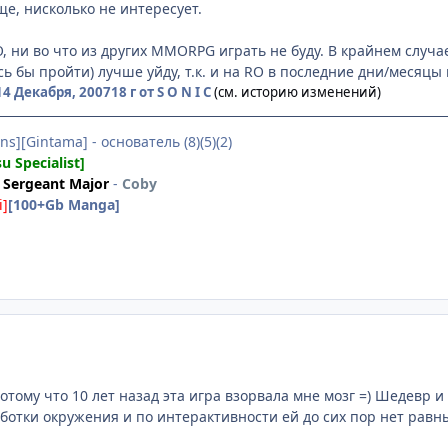
ще, нисколько не интересует.
O, ни во что из других MMORPG играть не буду. В крайнем случа
ь бы пройти) лучше уйду, т.к. и на RO в последние дни/месяцы
14 Декабря, 2007
18 г
от S O N I C
(см. историю изменений)
ns][Gintama] - основатель (8)(5)(2)
su Specialist]
Sergeant Major
-
Coby
i]
[100+Gb Manga]
отому что 10 лет назад эта игра взорвала мне мозг =) Шедевр и 
ботки окружения и по интерактивности ей до сих пор нет равн