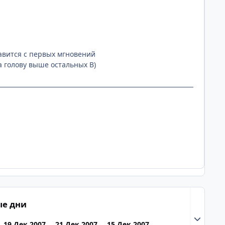
авится с первых мгновений
а голову выше остальных B)
е дни
Разверну
19 Дек 2007
21 Дек 2007
15 Дек 2007