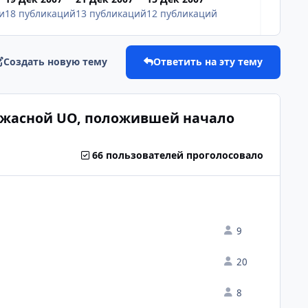
и
18 публикаций
13 публикаций
12 публикаций
Создать новую тему
Ответить на эту тему
Ужасной UO, положившей начало
66 пользователей проголосовало
9
20
8