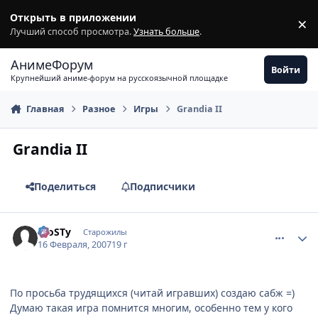
Перейти к содержимому
Открыть в приложении
×
З
Лучший способ просмотра.
Узнать больше
.
АнимеФорум
Войти
Крупнейший аниме-форум на русскоязычной площадке
Главная
Разное
Игры
Grandia II
Grandia II
Поделиться
Подписчики
comment_1681367
Статистика автора
FroSTу
Старожилы
16 Февраля, 2007
19 г
По просьба трудящихся (читай игравших) создаю сабж =)
Думаю такая игра помнится многим, особенно тем у кого