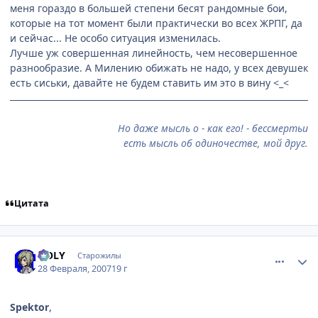
меня гораздо в большей степени бесят рандомные бои,
которые на тот момент были практически во всех ЖРПГ, да
и сейчас... Не особо ситуация изменилась.
Лучше уж совершенная линейность, чем несовершенное
разнообразие. А Милению обижать не надо, у всех девушек
есть сиськи, давайте не будем ставить им это в вину <_<
Но даже мысль о - как его! - бессмертьи
есть мысль об одиночестве, мой друг.
Цитата
comment_1694329
Статистика автора
HOLY
Старожилы
28 Февраля, 2007
19 г
Spektor
,