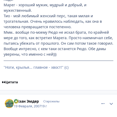
Марег - хороший мужик, мудрый и добрый, и
мужественный.
Тио - мой любимый женский перс, такая милая и
трогательная. Очень нравилось наблюдать, как она в
человека превращается постепенно.
Ммм.. вообще по-моему Рюдо не искал брата, по крайней
мере до того, как встретил Марега. Просто наемничал себе,
пытаясь убежать от прошлого. Он сам потом такое говорил.
Вообще интресно, с кем таки останется Рюдо. Обе дамы
уверены, что именно с ней)))
"Ноги, крылья... главное - хвост!" (с)
Цитата
comment_1685571
Статистика автора
Айзан Эмдер
Старожилы
19 Февраля, 2007
19 г