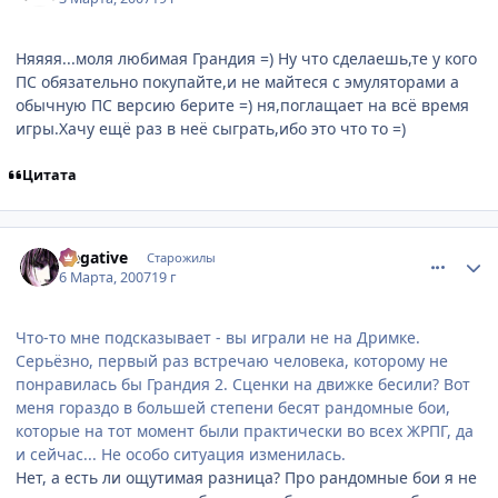
Няяяя...моля любимая Грандия =) Ну что сделаешь,те у кого
ПС обязательно покупайте,и не майтеся с эмуляторами а
обычную ПС версию берите =) ня,поглащает на всё время
игры.Хачу ещё раз в неё сыграть,ибо это что то =)
Цитата
comment_1700489
Статистика автора
Negative
Старожилы
6 Марта, 2007
19 г
Что-то мне подсказывает - вы играли не на Дримке.
Серьёзно, первый раз встречаю человека, которому не
понравилась бы Грандия 2. Сценки на движке бесили? Вот
меня гораздо в большей степени бесят рандомные бои,
которые на тот момент были практически во всех ЖРПГ, да
и сейчас... Не особо ситуация изменилась.
Нет, а есть ли ощутимая разница? Про рандомные бои я не