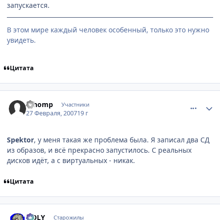
запускается.
В этом мире каждый человек особенный, только это нужно
увидеть.
Цитата
comment_1693217
Статистика автора
Whomp
Участники
27 Февраля, 2007
19 г
Spektor
, у меня такая же проблема была. Я записал два СД
из образов, и всё прекрасно запустилось. С реальных
дисков идёт, а с виртуальных - никак.
Цитата
comment_1693478
Статистика автора
HOLY
Старожилы