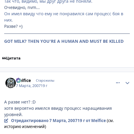
Так что, видимо, мы друг друга не поняли.
Очевидно, nvm...
Он имел ввиду что ему не понравился сам процесс боя в
них.
Разве? =)
GOT MILK? THEN YOU'RE A HUMAN AND MUST BE KILLED
Цитата
comment_1701188
Статистика автора
Melfice
Старожилы
7 Марта, 2007
19 г
А разве нет? :D
хотя вероятно имелся ввиду процесс наращивания
уровней.
Отредактировано
7 Марта, 2007
19 г
от Melfice
(см.
историю изменений)