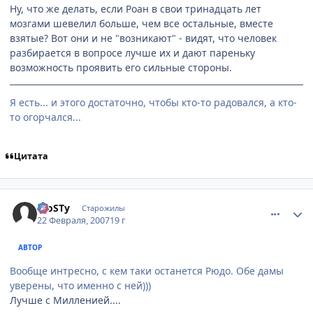
Ну, что же делать, если Роан в свои тринадцать лет
мозгами шевелил больше, чем все остальные, вместе
взятые? Вот они и не "возникают" - видят, что человек
разбирается в вопросе лучше их и дают пареньку
возможность проявить его сильные стороны.
Я есть... и этого достаточно, чтобы кто-то радовался, а кто-
то огорчался...
Цитата
comment_1687958
Статистика автора
FroSTу
Старожилы
22 Февраля, 2007
19 г
АВТОР
Вообще интресно, с кем таки останется Рюдо. Обе дамы
уверены, что именно с ней)))
Лучше с Милленией....