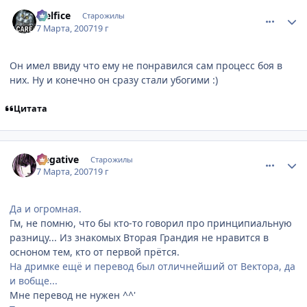
comment_1701095
Статистика автора
Melfice
Старожилы
7 Марта, 2007
19 г
Он имел ввиду что ему не понравился сам процесс боя в
них. Ну и конечно он сразу стали убогими :)
Цитата
comment_1701155
Статистика автора
Negative
Старожилы
7 Марта, 2007
19 г
Да и огромная.
Гм, не помню, что бы кто-то говорил про принципиальную
разницу... Из знакомых Вторая Грандия не нравится в
осноном тем, кто от первой прётся.
На дримке ещё и перевод был отличнейший от Вектора, да
и вобще...
Мне перевод не нужен ^^'