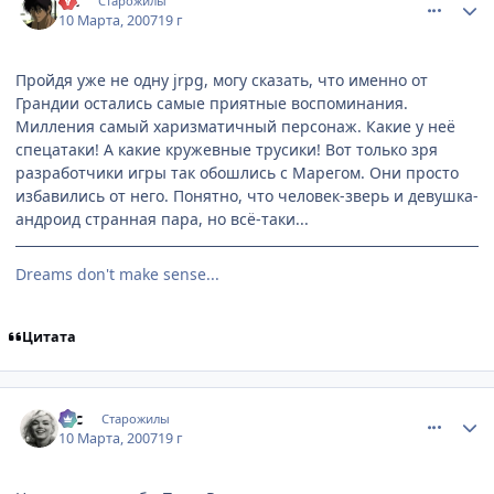
Kit
Старожилы
10 Марта, 2007
19 г
Пройдя уже не одну jrpg, могу сказать, что именно от
Грандии остались самые приятные воспоминания.
Милления самый харизматичный персонаж. Какие у неё
спецатаки! А какие кружевные трусики! Вот только зря
разработчики игры так обошлись с Марегом. Они просто
избавились от него. Понятно, что человек-зверь и девушка-
андроид странная пара, но всё-таки...
Dreams don't make sense...
Цитата
comment_1703602
Статистика автора
asc
Старожилы
10 Марта, 2007
19 г