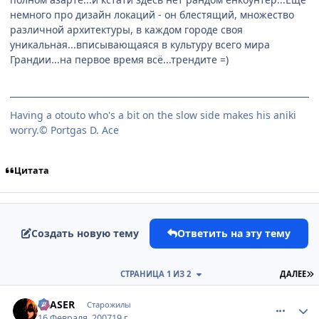
немного про дизайн локаций - он блестящий, множество
различной архитектуры, в каждом городе своя
уникальная...вписывающаяся в культуру всего мира
Грандии...на первое время всё...трендите =)
Having a otouto who's a bit on the slow side makes his aniki
worry.© Portgas D. Ace
Цитата
Создать новую тему
Ответить на эту тему
П
СТРАНИЦА 1 ИЗ 2
ДАЛЕЕ
comment_1681372
Статистика автора
ERASER
Старожилы
16 Февраля, 2007
19 г