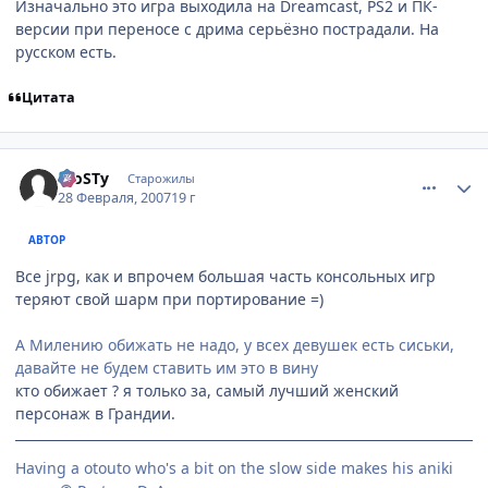
Изначально это игра выходила на Dreamcast, PS2 и ПК-
версии при переносе с дрима серьёзно пострадали. На
русском есть.
Цитата
comment_1694948
Статистика автора
FroSTу
Старожилы
28 Февраля, 2007
19 г
АВТОР
Все jrpg, как и впрочем большая часть консольных игр
теряют свой шарм при портирование =)
А Милению обижать не надо, у всех девушек есть сиськи,
давайте не будем ставить им это в вину
кто обижает ? я только за, самый лучший женский
персонаж в Грандии.
Having a otouto who's a bit on the slow side makes his aniki