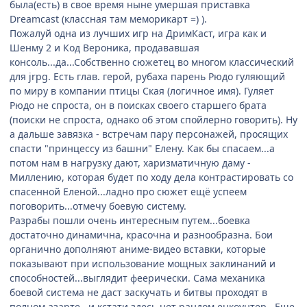
была(есть) в свое время ныне умершая приставка
Dreamcast (классная там меморикарт =) ).
Пожалуй одна из лучших игр на ДримКаст, игра как и
Шенму 2 и Код Вероника, продававшая
консоль...да...Собственно сюжетец во многом классический
для jrpg. Есть глав. герой, рубаха парень Рюдо гуляющий
по миру в компании птицы Ская (логичное имя). Гуляет
Рюдо не спроста, он в поисках своего старшего брата
(поиски не спроста, однако об этом спойлерно говорить). Ну
а дальше завязка - встречам пару персонажей, просящих
спасти "принцессу из башни" Елену. Как бы спасаем...а
потом нам в нагрузку дают, харизматичную даму -
Миллению, которая будет по ходу дела контрастировать со
спасенной Еленой...ладно про сюжет ещё успеем
поговорить...отмечу боевую систему.
Разрабы пошли очень интересным путем...боевка
достаточно динамична, красочна и разнообразна. Бои
органично дополняют аниме-видео вставки, которые
показывают при использование мощных заклинаний и
способностей...выглядит феерически. Сама механика
боевой система не даст заскучать и битвы проходят в
полном азарте...и кстати здесь нет рандом енкоунтер...Еще