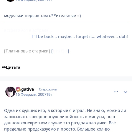
модельки персов там о**ительные =)
встретимся в астрале…
I'll be back... maybe... forget it... whatever... doh!
[Платиновые старики]
[
НИНЗЫ
]
Цитата
comment_1681955
Статистика автора
Negative
Старожилы
16 Февраля, 2007
19 г
Одна их худших игр, в которые я играл. Не знаю, можно ли
записывать совершенную линейность в минусы, но в
данном конекретном случае это раздражало дико. Всё
предельно предсказуемо и просто. Большое кол-во