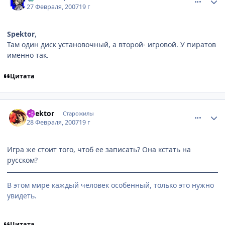
27 Февраля, 2007
19 г
Spektor
,
Там один диск установочный, а второй- игровой. У пиратов
именно так.
Цитата
comment_1694228
Статистика автора
Spektor
Старожилы
28 Февраля, 2007
19 г
Игра же стоит того, чтоб ее записать? Она кстать на
русском?
В этом мире каждый человек особенный, только это нужно
увидеть.
Цитата