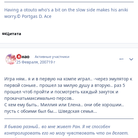
Having a otouto who's a bit on the slow side makes his aniki
worry.© Portgas D. Ace
Цитата
comment_1691149
Статистика автора
Санао
Активные участники
25 Февраля, 2007
19 г
Игра ням.. я и в первую на компе играл.. -через эмулятор к
первой соньке.. прошел за милую душу а вторую.. раз 5
прошел чтоб пройти и посмотреть каждый закуток и
прокачатьмаксимально персов..
С кем ему быть.. Миллия или Елена.. они обе хорошии..
пусть с обоими был бы... Шведская семья...
Я бываю разный.. во мне живет Ран. Я не способен
контролировать его но могу чувствовать что он делает.