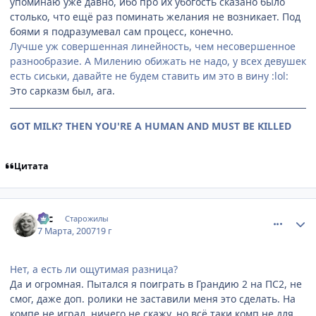
упоминаю уже давно, ибо про их убогость сказано было
столько, что ещё раз поминать желания не возникает. Под
боями я подразумевал сам процесс, конечно.
Лучше уж совершенная линейность, чем несовершенное
разнообразие. А Милению обижать не надо, у всех девушек
есть сиськи, давайте не будем ставить им это в вину :lol:
Это сарказм был, ага.
GOT MILK? THEN YOU'RE A HUMAN AND MUST BE KILLED
Цитата
comment_1701071
Статистика автора
asc
Старожилы
7 Марта, 2007
19 г
Нет, а есть ли ощутимая разница?
Да и огромная. Пытался я поиграть в Грандию 2 на ПС2, не
смог, даже доп. ролики не заставили меня это сделать. На
компе не играл, ничего не скажу, но всё таки комп не для