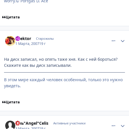
worry.© Portgas D. Ace
Цитата
comment_1695248
Статистика автора
Spektor
Старожилы
1 Марта, 2007
19 г
На диск записал, но опять таже хня. Как с ней бороться?
Скажите как вы диск записывали.
В этом мире каждый человек особенный, только это нужно
увидеть.
Цитата
comment_1697969
Статистика автора
Инь"Angel"Celis
Активные участники
3 Марта, 2007
19 г