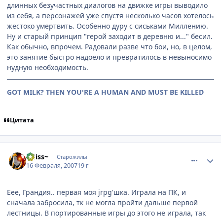
длинных безучастных диалогов на движке игры выводило
из себя, а персонажей уже спустя несколько часов хотелось
жестоко умертвить. Особенно дуру с сиськами Миллению.
Ну и старый принцип "герой заходит в деревню и..." бесил.
Как обычно, впрочем. Радовали разве что бои, но, в целом,
это занятие быстро надоело и превратилось в невыносимо
нудную необходимость.
GOT MILK? THEN YOU'RE A HUMAN AND MUST BE KILLED
Цитата
comment_1681962
Статистика автора
~Hiss~
Старожилы
16 Февраля, 2007
19 г
Еее, Грандия.. первая моя jrpg'шка. Играла на ПК, и
сначала забросила, тк не могла пройти дальше первой
лестницы. В портированные игры до этого не играла, так