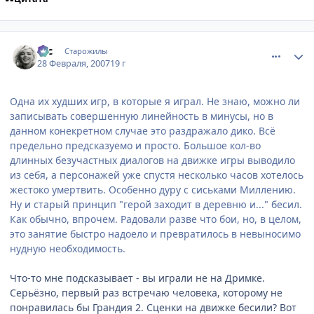
comment_1694246
Статистика автора
asc
Старожилы
28 Февраля, 2007
19 г
Одна их худших игр, в которые я играл. Не знаю, можно ли
записывать совершенную линейность в минусы, но в
данном конекретном случае это раздражало дико. Всё
предельно предсказуемо и просто. Большое кол-во
длинных безучастных диалогов на движке игры выводило
из себя, а персонажей уже спустя несколько часов хотелось
жестоко умертвить. Особенно дуру с сиськами Миллению.
Ну и старый принцип "герой заходит в деревню и..." бесил.
Как обычно, впрочем. Радовали разве что бои, но, в целом,
это занятие быстро надоело и превратилось в невыносимо
нудную необходимость.
Что-то мне подсказывает - вы играли не на Дримке.
Серьёзно, первый раз встречаю человека, которому не
понравилась бы Грандия 2. Сценки на движке бесили? Вот