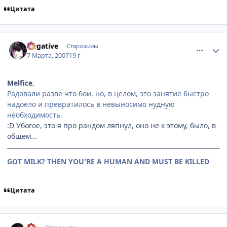
Цитата
comment_1701190
Статистика автора
Negative
Старожилы
7 Марта, 2007
19 г
Melfice
,
Радовали разве что бои, но, в целом, это занятие быстро
надоело и превратилось в невыносимо нудную
необходимость.
:D Убогое, это я про рандом ляпнул, оно не к этому, было, в
общем...
GOT MILK? THEN YOU'RE A HUMAN AND MUST BE KILLED
Цитата
comment_1703594
Статистика автора