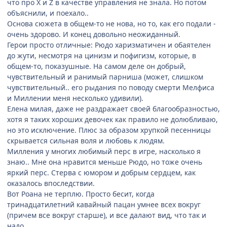
что про X и Z в качестве управления не знала. Но потом
объяснили, и поехало..
Основа сюжета в общем-то не нова, но то, как его подали -
очень здорово. И конец довольно неожиданный.
Герои просто отличные: Рюдо харизматичен и обаятелен
до жути, несмотря на цинизм и пофигизм, которые, в
общем-то, показушные. На самом деле он добрый,
чувствительный и ранимый парниша (может, слишком
чувствительный.. его рыдания по поводу смерти Мелфиса
и Миллении меня несколько удивили).
Елена милая, даже не раздражает своей благообразностью,
хотя я таких хороших девочек как правило не долюбливаю,
но это исключение. Плюс за образом хрупкой песенницы
скрывается сильная воля и любовь к людям.
Милления у многих любимый перс в игре, насколько я
знаю.. Мне она нравится меньше Рюдо, но тоже очень
яркий перс. Стерва с юмором и добрым сердцем, как
оказалось впоследствии.
Вот Роана не терплю. Просто бесит, когда
тринадцатилетний кавайный пацан умнее всех вокруг
(причем все вокруг старше), и все далают вид, что так и
надо.