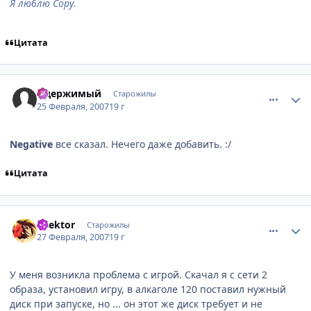
Я люблю Сору.
Цитата
comment_1691874
Статистика автора
Одержимый
Старожилы
25 Февраля, 2007
19 г
Negative
все сказал. Нечего даже добавить. :/
Цитата
comment_1693196
Статистика автора
Spektor
Старожилы
27 Февраля, 2007
19 г
У меня возникла проблема с игрой. Скачал я с сети 2
образа, установил игру, в алкаголе 120 поставил нужный
диск при запуске, но ... он этот же диск требует и не