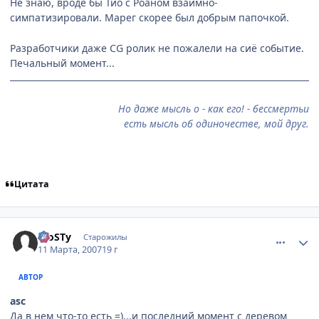
Не знаю, вроде бы Тио с Роаном взаимно-
симпатизировали. Марег скорее был добрым папочкой.
Разработчики даже CG ролик не пожалели на сиё событие.
Печальный момент...
Но даже мысль о - как его! - бессмертьи
есть мысль об одиночестве, мой друг.
Цитата
comment_1703650
Статистика автора
FroSTу
Старожилы
11 Марта, 2007
19 г
АВТОР
asc
Да в нем что-то есть =)...и последний момент с деревом