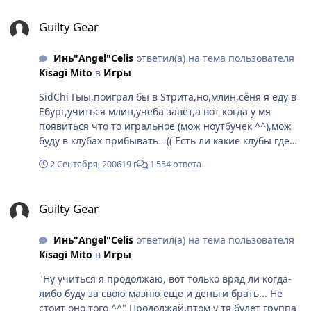
Guilty Gear
Guilty Gear
Инь"Angel"Celis
ответил(а) на тема пользователя
Kisagi Mito
в
Игры
SidChi Гыы,поиграл бы в Sтрита,но,млин,сёня я еду в
Ебург,учиться млин,учёба завёт,а вот когда у мя
появиться что то игральное (мож ноутбучек ^^),мож
буду в клубах прибывать =(( Есть ли какие клубы где
есть файтинги? Хотя бы GG или SF уж ^^ FoKs Ну
2 Сентября, 2006
19 г
1 554 ответа
учиться я продолжаю, вот только вряд ли когда-либо
буду за свою мазню еще и деньги брать... Не стоит
Guilty Gear
оно того ^^ У тя,уже как вижу,дааавно не мазня ^^ Не
Guilty Gear
бросай,и всё будет cool :D
Инь"Angel"Celis
ответил(а) на тема пользователя
Kisagi Mito
в
Игры
"Ну учиться я продолжаю, вот только вряд ли когда-
либо буду за свою мазню еще и деньги брать... Не
стоит оно того ^^" Продолжай,птом у тя будет группа