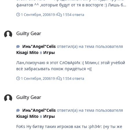
фанатов ^^ ,которые будут от тя в восторге :) Лишь бы
не забросила =) Текущие позиции: S: Eddie A: Jam,
1 Сентября, 2006
19 г
1 554 ответа
Slayer B: Robo Ky, Millia, Dizzy C: Bridget, Sol
~~~Граница выживания~~~ D: Axl, Faust, Venom E:
Guilty Gear
Potemkin, I-No, Johnny, Baiken F: Ky, Testament, Zappa,
Guilty Gear
May G: Chipp, Anji Взял где то на сайте (вроде на GG)
что,правда Chipp'a и Anji так плохи?Опустили
Инь"Angel"Celis
ответил(а) на тема пользователя
бедняжек ^^
Kisagi Mito
в
Игры
Лан,поизучаю я этот СлОвАрИк :( Млин,с этой учёбой
всё забрасывать похож придёться =((
1 Сентября, 2006
19 г
1 554 ответа
Guilty Gear
Guilty Gear
Инь"Angel"Celis
ответил(а) на тема пользователя
Kisagi Mito
в
Игры
FoKs Ну битву таких игроков как ты :ph34r: (ну ты же