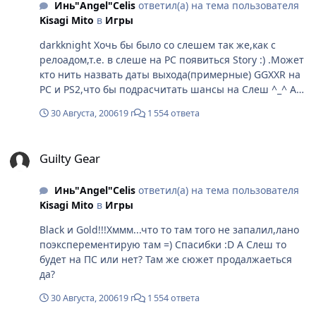
Инь"Angel"Celis
ответил(а) на тема пользователя
Kisagi Mito
в
Игры
darkknight Хочь бы было со слешем так же,как с
релоадом,т.е. в слеше на PC появиться Story :) .Может
кто нить назвать даты выхода(примерные) GGXXR на
PC и PS2,что бы подрасчитать шансы на Слеш ^_^ А
на третей соньке думаешь выйдет?Было бы класс
30 Августа, 2006
19 г
1 554 ответа
если бы разрешение рисунков поднялося,скажем до
1024... или 1600 ^_^ Красотищааа :) S O N I C Голд
Guilty Gear
кульный,за одну комбинацию спокойно выбиваешь
Guilty Gear
все ХП :P Только,не понимаю смысла в Блэкэ,ни
силы,не приёмов,или я ошибаюся?
Инь"Angel"Celis
ответил(а) на тема пользователя
Kisagi Mito
в
Игры
Black и Gold!!!Хммм...что то там того не запалил,лано
поэксперементирую там =) Спасибки :D А Слеш то
будет на ПС или нет? Там же сюжет продалжаеться
да?
30 Августа, 2006
19 г
1 554 ответа