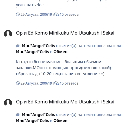
услышать :lol:
29 Августа, 2006
19 г
15 ответов
Op и Ed Komo Minikuku Mo Utsukushii Sekai
Op и Ed Komo Minikuku Mo Utsukushii Sekai
Инь"Angel"Celis
ответил(а) на тема пользователя
Инь"Angel"Celis
в
Обмен
Кста,что бы не маятья с большим обьёмом
закачки.МОно с помощью проги(незнаю какой)
обрезать до 10-20 сек,оставив вступление =)
29 Августа, 2006
19 г
15 ответов
Op и Ed Komo Minikuku Mo Utsukushii Sekai
Op и Ed Komo Minikuku Mo Utsukushii Sekai
Инь"Angel"Celis
ответил(а) на тема пользователя
Инь"Angel"Celis
в
Обмен