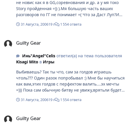
не новис как я в GG,соревнования и др. а у мя токо
Story пройденная =)) ).Мя большую часть ваших
разговоров по ГГ не понимает =( Что за Даст Луп?И
что за комбинации на 40 ударов то!? А насчёт
31 Августа, 2006
19 г
1 554 ответа
плакатов--почему бы нет?Если будешь продолжатть
учиться,то скооооро запустишь заводик по
Guilty Gear
производству плакатиков и др. :ph34r: Мя за тя,что
Guilty Gear
бы ты стала лучшей :ph34r:
Инь"Angel"Celis
ответил(а) на тема пользователя
Kisagi Mito
в
Игры
Выбиваешь? Так ты что, сам за голдов играешь
чтоль??? Один разок попробывал :) Мне бы научиться
как вам,этих голдов с перфектом валить....эх мечты
=))) Пока сам обычную битву не увижу,врятьли будет
шансы себя развить :)
31 Августа, 2006
19 г
1 554 ответа
Guilty Gear
Guilty Gear