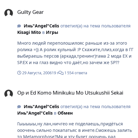
Guilty Gear
Guilty Gear
Инь"Angel"Celis
ответил(а) на тема пользователя
Kisagi Mito
в
Игры
Много людей переполошилояс раньше из-за этого
ролика =)) А ролик кульный :P Скажите,плиз,когда в ГГ
выбираешь персов (аркада,тренинг)тама 2 мода EX и
SP.EX и на глаз видно что даёт,но зачем же SP??
29 Августа, 2006
19 г
1 554 ответа
Op и Ed Komo Minikuku Mo Utsukushii Sekai
Op и Ed Komo Minikuku Mo Utsukushii Sekai
Инь"Angel"Celis
ответил(а) на тема пользователя
Инь"Angel"Celis
в
Обмен
Гыыыыы,ну лан,ничгео не поделаешь,придёться
ооочень сильно покапатьяс в инете.Сможешь залить
то Metamorphose?Мя и эту будет ооочень рад