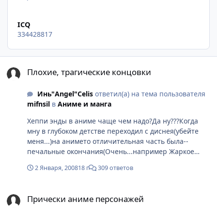
ICQ
334428817
Плохие, трагические концовки
Плохие, трагические концовки
Инь"Angel"Celis
ответил(а) на тема пользователя
mifnsil
в
Аниме и манга
Хеппи энды в аниме чаще чем надо?Да ну???Когда
мну в глубоком детстве переходил с диснея(убейте
меня...)на анимето отличительная часть была--
печальные окончания(Очень...например Жаркое
лето(я плакал в конце...сам ненаю почему) Или
2 Января, 2008
18 г
309 ответов
Ророуни Кеншин и много всякого. А плохие канцовки
на мой взгляд-Махоро 2й сезон (гады-угробили всё!уж
Прически аниме персонажей
лучьше бы не воскрешали просто робота с памятью
Прически аниме персонажей
настоящей мохоро...и переход в будующее---я за
неско серий предсказал это))) )