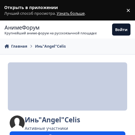
Перейти к содержимому
Открыть в приложении
×
З
Лучший способ просмотра.
Узнать больше
.
АнимеФорум
Войти
Крупнейший аниме-форум на русскоязычной площадке
Главная
Инь"Angel"Celis
Инь"Angel"Celis
Активные участники