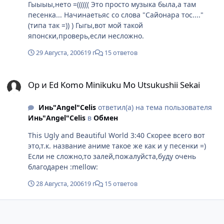
Гыыыы,нето =(((((( Это просто музыка была,а там
песенка... Начинаетьяс со слова "Сайонара тос...."
(типа так =)) ) Гыгы,вот мой такой
японски,проверь,если несложно.
29 Августа, 2006
19 г
15 ответов
Op и Ed Komo Minikuku Mo Utsukushii Sekai
Op и Ed Komo Minikuku Mo Utsukushii Sekai
Инь"Angel"Celis
ответил(а) на тема пользователя
Инь"Angel"Celis
в
Обмен
This Ugly and Beautiful World 3:40 Скорее всего вот
это,т.к. название аниме такое же как и у песенки =)
Если не сложно,то залей,пожалуйста,буду очень
благодарен :mellow:
28 Августа, 2006
19 г
15 ответов