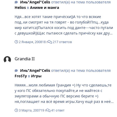
Инь"Angel"Celis
ответил(а) на тема пользователя
Helios
в
Аниме и манга
Ндя...все хотят такие причёски))А то что всякие
под..ки смотрят на тя говрят - во голубой!Ппц...куда
мир катитса)Пытался косить под данте---часто путали
с девушкой))Щас пытаюся сделать причёску как друг
нарисовал)Геля убил много(крепгого геля)а там 20
2 Января, 2008
18 г
217 ответов
мин...и спадает((Затавариться у японцев гелем---поди
не просто так рисуют же(пробавали сами с собой
Grandia II
такие прелести:rolleyes: )
Grandia II
Инь"Angel"Celis
ответил(а) на тема пользователя
FroSTу
в
Игры
Няяяя...моля любимая Грандия =) Ну что сделаешь,те
у кого ПС обязательно покупайте,и не майтеся с
эмуляторами а обычную ПС версию берите =)
ня,поглащает на всё время игры.Хачу ещё раз в неё
сыграть,ибо это что то =)
3 Марта, 2007
19 г
41 ответ