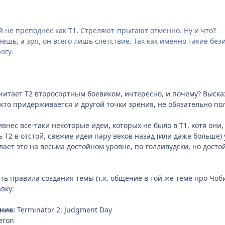
й не преподнёс как Т1. Стреляют-прыгают отменно. Ну и что?
ешь, а зря, он всего лишь слетствие. Так как именно такие б
огу.
 считает Т2 второсортным боевиком, интересно, и почему? Выс
 кто придерживается и другой точки зрения, не обязательно п
ивнес все-таки некоторые идеи, которых не было в Т1, хотя они
 Т2 в отстой, свежие идеи пару веков назад (или даже больше) 
елает это на весьма достойном уровне, по-голливудски, но достой
ть правила создания темы (т.к. общение в той же теме про Чоби
вку:
ние:
Terminator 2: Judgment Day
eron