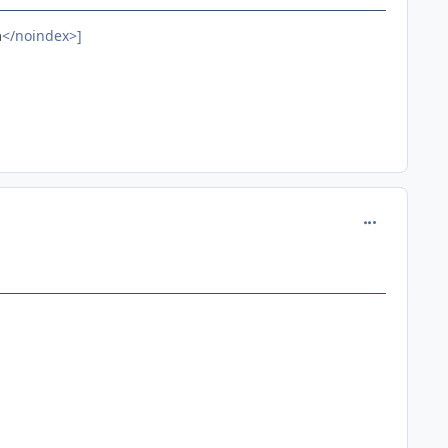
a
</noindex>]
comment_112