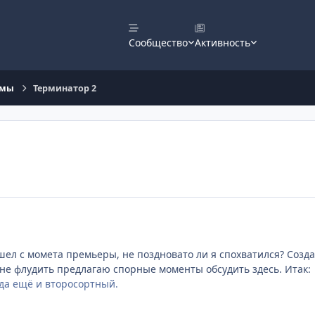
Сообщество
Активность
ьмы
Терминатор 2
ел с момета премьеры, не поздновато ли я спохватился? Созда
 не флудить предлагаю спорные моменты обсудить здесь. Итак:
 да ещё и второсортный.