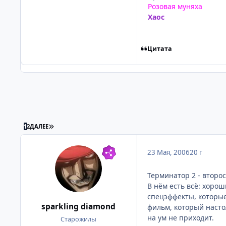
Розовая муняха
Хаос
Цитата
ПОСЛЕДНЯЯ СТРАНИЦА
1
2
ДАЛЕЕ
23 Мая, 2006
20 г
Терминатор 2 - второ
В нём есть всё: хоро
спецэффекты, которые 
sparkling diamond
фильм, который насто
на ум не приходит.
Старожилы