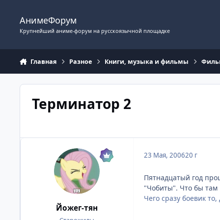
Перейти к содержимому
АнимеФорум
Крупнейший аниме-форум на русскоязычной площадке
Главная
Разное
Книги, музыка и фильмы
Фил
Терминатор 2
23 Мая, 2006
20 г
Пятнадцатый год прош
"Чобиты". Что бы там
Чего сразу боевик то,
Йожег-тян