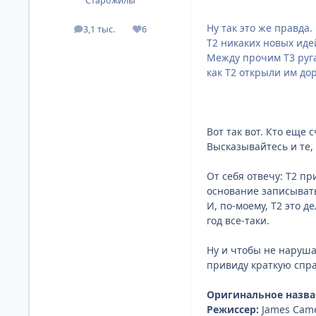
Старожилы
Ну так это же правда.
3,1 тыс.
6
посты
Репутация
Т2 никаких новых иде
Между прочим Т3 руга
как Т2 открыли им дор
Вот так вот. Кто еще
Высказывайтесь и те,
От себя отвечу: Т2 пр
основание записывать
И, по-моему, Т2 это д
год все-таки.
Ну и чтобы не наруша
привиду краткую спра
Оригинальное назва
Режиссер:
James Cam