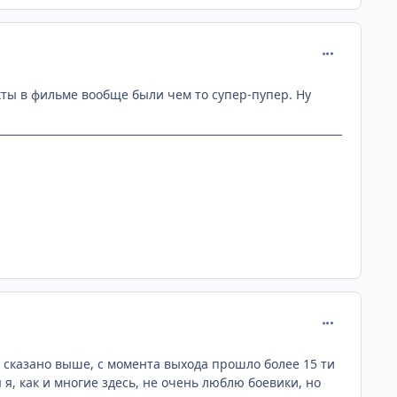
comment_112
ты в фильме вообще были чем то супер-пупер. Ну
comment_112
о сказано выше, с момента выхода прошло более 15 ти
 я, как и многие здесь, не очень люблю боевики, но