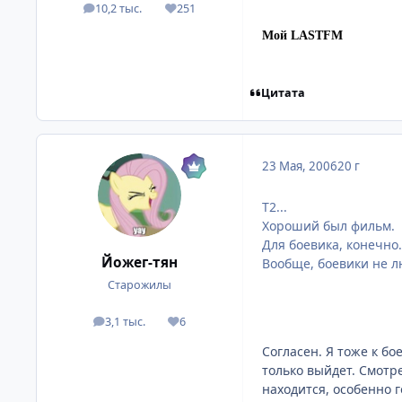
10,2 тыс.
251
посты
Репутация
Мой LASTFM
Цитата
23 Мая, 2006
20 г
Т2...
Хороший был фильм.
Для боевика, конечно.
Йожег-тян
Вообще, боевики не л
Старожилы
3,1 тыс.
6
посты
Репутация
Согласен. Я тоже к б
только выйдет. Смотре
находится, особенно 