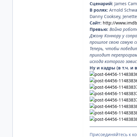
Сценарий:
James Came
В ролях:
Arnold Schwar
Danny Cooksey, Jenette
Сайт:
http://www.imdb.
Превью:
Война робото
Джону Коннору у сопр
прошлое свою самую с
Теперь, чтобы победи
приходит перепрогра
исхода которого зави
Ну и кадры (в т.ч. и
Присоединяйтесь к к