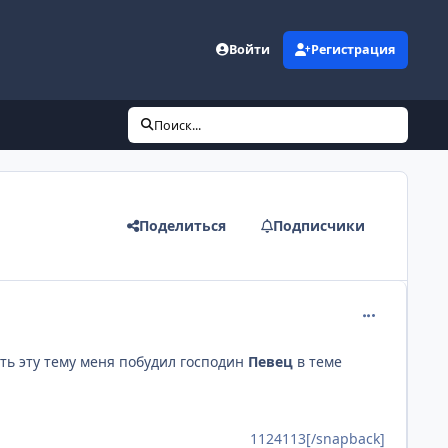
Войти
Регистрация
Поиск...
Поделиться
Подписчики
comment_112
ть эту тему меня побудил господин
Певец
в теме
1124113[/snapback]