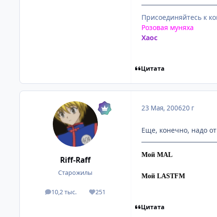
Присоединяйтесь к к
Розовая муняха
Хаос
Цитата
23 Мая, 2006
20 г
Еще, конечно, надо от
Мой MAL
Riff-Raff
Старожилы
Мой LASTFM
10,2 тыс.
251
посты
Репутация
Цитата