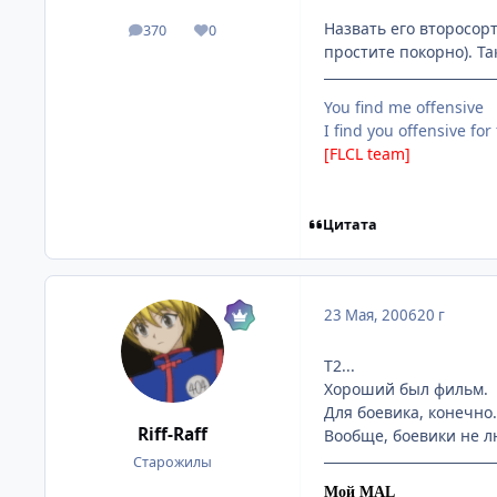
Назвать его второсорт
370
0
посты
Репутация
простите покорно). Та
You find me offensive
I find you offensive fo
[FLCL team]
Цитата
23 Мая, 2006
20 г
Т2...
Хороший был фильм.
Для боевика, конечно.
Riff-Raff
Вообще, боевики не л
Старожилы
Мой MAL