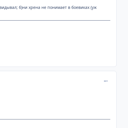
 видывал; б)ни хрена не понимает в боевиках (уж
comment_112