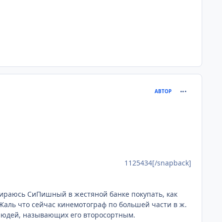
comment_112
АВТОР
1125434[/snapback]
собираюсь СиПишный в жестяной банке покупать, как
. Жаль что сейчас кинемотограф по большей части в ж.
я людей, называющих его второсортным.