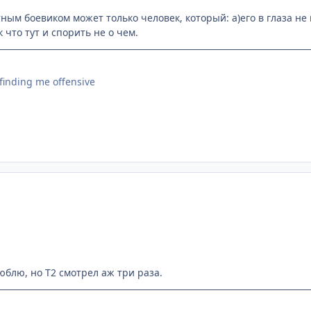
ным боевиком может только человек, который: а)его в глаза не
к что тут и спорить не о чем.
r finding me offensive
юблю, но Т2 смотрел аж три раза.