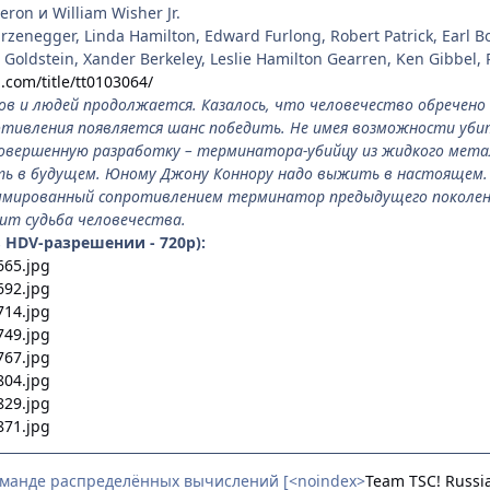
ron и William Wisher Jr.
zenegger, Linda Hamilton, Edward Furlong, Robert Patrick, Earl Bo
 Goldstein, Xander Berkeley, Leslie Hamilton Gearren, Ken Gibbel, 
com/title/tt0103064/
в и людей продолжается. Казалось, что человечество обречено 
отивления появляется шанс победить. Не имея возможности уб
овершенную разработку – терминатора-убийцу из жидкого метал
ть в будущем. Юному Джону Коннору надо выжить в настоящем.
ммированный сопротивлением терминатор предыдущего поколен
сит судьба человечества.
 в HDV-разрешении - 720p):
оманде распределённых вычислений [<noindex>
Team TSC! Russi