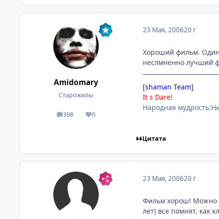
23 Мая, 2006
20 г
Хороший фильм. Один 
неслмненно лучший ф
Amidomary
[shaman Team]
Старожилы
It s Dare!
Народная мудрость:Ник
398
0
посты
Репутация
Цитата
23 Мая, 2006
20 г
Фильм хорош! Можно с
лет) все помнят, как 