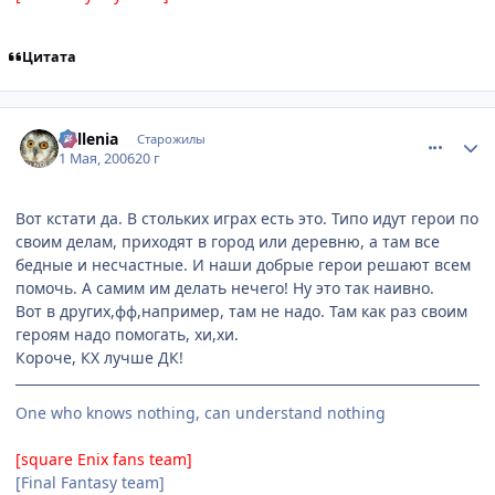
Цитата
comment_1050656
Статистика автора
Millenia
Старожилы
1 Мая, 2006
20 г
Вот кстати да. В стольких играх есть это. Типо идут герои по
своим делам, приходят в город или деревню, а там все
бедные и несчастные. И наши добрые герои решают всем
помочь. А самим им делать нечего! Ну это так наивно.
Вот в других,фф,например, там не надо. Там как раз своим
героям надо помогать, хи,хи.
Короче, КХ лучше ДК!
One who knows nothing, can understand nothing
[square Enix fans team]
[Final Fantasy team]