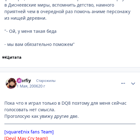
в Диснеевские миры, вспомнить детство, намного
приятней чем в очередной раз помочь аниме персонажу
из нищей деревни.
"- Ой, у меня такая беда
- мы вам обязательно поможем"
Цитата
comment_1050606
Статистика автора
Morfiy
Старожилы
1 Мая, 2006
20 г
Пока что я играл только в DQ8 поэтому для меня сейчас
голосовать нет смысла.
Проголосую как увижу другие две.
[squareEnix fans Team]
[Devil May Cry team]