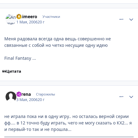
comment_1051550
Статистика автора
Animeero
Участники
1 Мая, 2006
20 г
Меня радовала всегда одна вещь совершенно не
связанные с собой но четко несущие одну идею
Final Fantasy ...
Цитата
comment_1061500
Статистика автора
Elirena
Старожилы
3 Мая, 2006
20 г
не играла пока ни в одну игру.. но осталась верной серии
фф.... в 12 точно буду играть, чего не могу сказать о КХ2... я
и первый-то так и не прошла...