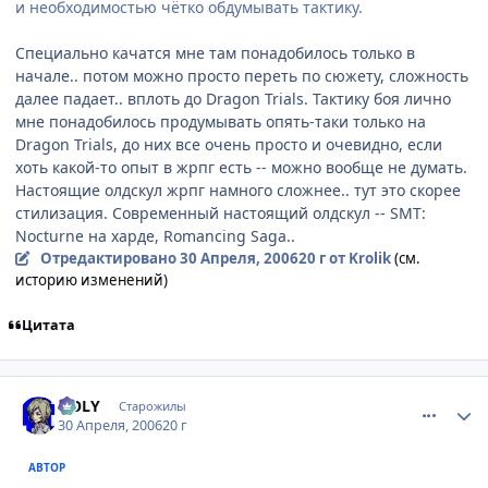
и необходимостью чётко обдумывать тактику.
Специально качатся мне там понадобилось только в
начале.. потом можно просто переть по сюжету, сложность
далее падает.. вплоть до Dragon Trials. Тактику боя лично
мне понадобилось продумывать опять-таки только на
Dragon Trials, до них все очень просто и очевидно, если
хоть какой-то опыт в жрпг есть -- можно вообще не думать.
Настоящие олдскул жрпг намного сложнее.. тут это скорее
стилизация. Cовременный настоящий олдскул -- SMT:
Nocturne на харде, Romancing Saga..
Отредактировано
30 Апреля, 2006
20 г
от Krolik
(см.
историю изменений)
Цитата
comment_1050347
Статистика автора
HOLY
Старожилы
30 Апреля, 2006
20 г
АВТОР