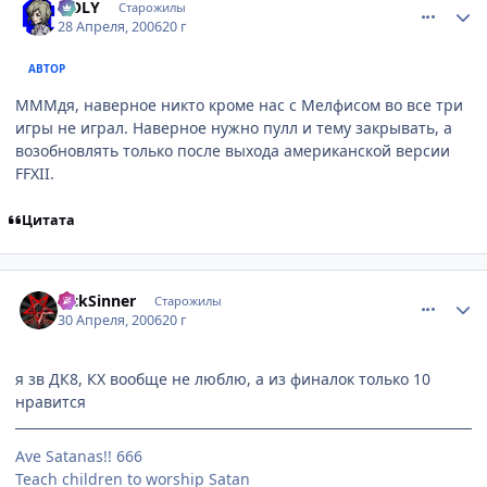
HOLY
Старожилы
28 Апреля, 2006
20 г
АВТОР
МММдя, наверное никто кроме нас с Мелфисом во все три
игры не играл. Наверное нужно пулл и тему закрывать, а
возобновлять только после выхода американской версии
FFXII.
Цитата
comment_1048117
Статистика автора
SickSinner
Старожилы
30 Апреля, 2006
20 г
я зв ДК8, КХ вообще не люблю, а из финалок только 10
нравится
Ave Satanas!! 666
Teach children to worship Satan