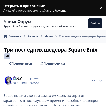
Перейти к содержимому
Открыть в приложении
×
З
Лучший способ просмотра.
Узнать больше
.
АнимеФорум
Войти
Крупнейший аниме-форум на русскоязычной площадке
Главная
Разное
Игры
Три последних шедевра Square
Три последних шедевра Square Enix
Поделиться
Подписчики
comment_1043754
Статистика автора
HOLY
Старожилы
28 Апреля, 2006
20 г
Вроде вышли уже три самых ожидаемых игры от
squareenix, в последующем времени подобных шедеврот
от неё еще не скоро увидишь. Некторые во всё