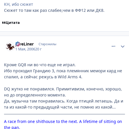
КН, ибо сюжет
Сюжет то там как раз слабее,чем в ФФ12 или ДК8.
Цитата
comment_1050463
Статистика автора
JaveLiner
Старожилы
1 Мая, 2006
20 г
Кроме GQ8 ни во что еще не играл.
Ибо проходил Грандию 3, пока племянник мемори кард не
спалил, а сейчас режусь в Wild Arms 4.
DQ жутко не понравился. Примитивизм, конечно, хорошо,
но до определенного момента.
Да, музычка там понравилась. Когда птицей летаешь. Да и
та из какой-то предыдущей части, не помню из какой...
A race from one shithouse to the next. A lifetime of sitting on
the pan.