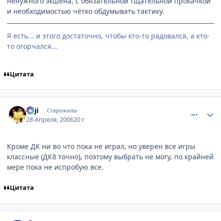
ненужного экшена, с обязательной тщательной прокачкой
и необходимостью чётко обдумывать тактику.
Я есть... и этого достаточно, чтобы кто-то радовался, а кто-
то огорчался...
Цитата
comment_1044993
Статистика автора
euji
Старожилы
28 Апреля, 2006
20 г
Кроме ДК ни во что пока не играл, но уверен все игры
классные (ДК8 точно), поэтому выбрать не могу, по крайней
мере пока не испробую все.
Цитата
comment_1045050
Статистика автора