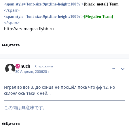
<span style='font-size:9pt;line-height:100%'>
[black_metal] Team
</span>
<span style='font-size:9pt;line-height:100%'>
[MegaTen Team]
</span>
http://ars-magica.flybb.ru
Цитата
comment_1048133
Статистика автора
Genuch
Старожилы
30 Апреля, 2006
20 г
Играл во все 3. До конца не прошёл пока что фф 12, но
склоняюсь таки к ней...
この句は無意味です。
Цитата