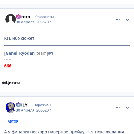
comment_1048302
Статистика автора
Kuroro
Старожилы
30 Апреля, 2006
20 г
КН, ибо сюжет
[
Genei_Ryodan
_team]
#1
-----
666
Цитата
comment_1048548
Статистика автора
HOLY
Старожилы
30 Апреля, 2006
20 г
АВТОР
А я финалку нескоро наверное пройду. Нет пока желания