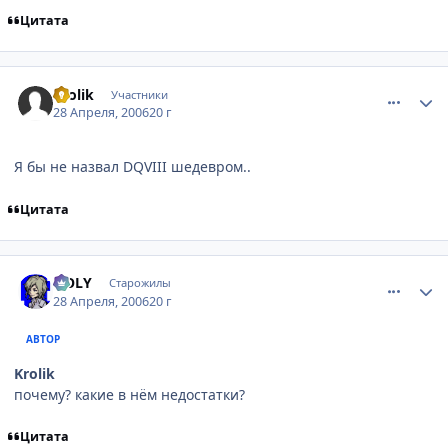
Цитата
comment_1044803
Статистика автора
Krolik
Участники
28 Апреля, 2006
20 г
Я бы не назвал DQVIII шедевром..
Цитата
comment_1044831
Статистика автора
HOLY
Старожилы
28 Апреля, 2006
20 г
АВТОР
Krolik
почему? какие в нём недостатки?
Цитата