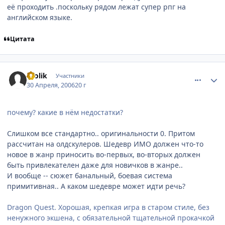
её проходить .поскольку рядом лежат супер рпг на
английском языке.
Цитата
comment_1049259
Статистика автора
Krolik
Участники
30 Апреля, 2006
20 г
почему? какие в нём недостатки?
Слишком все стандартно.. оригинальности 0. Притом
рассчитан на олдскулеров. Шедевр ИМО должен что-то
новое в жанр приносить во-первых, во-вторых должен
быть привлекателен даже для новичков в жанре..
И вообще -- сюжет банальный, боевая система
примитивная.. А каком шедевре может идти речь?
Dragon Quest. Хорошая, крепкая игра в старом стиле, без
ненужного экшена, с обязательной тщательной прокачкой