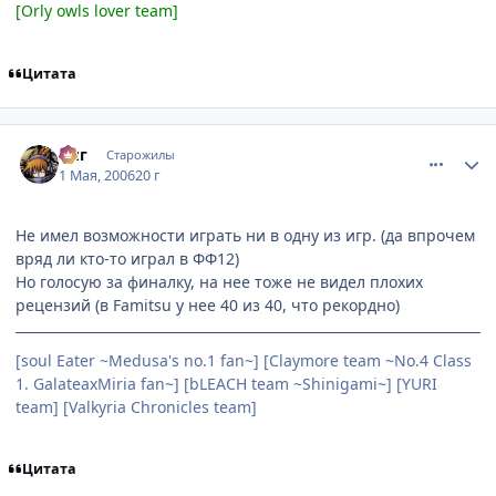
[Orly owls lover team]
Цитата
comment_1051045
Статистика автора
Зиг
Старожилы
1 Мая, 2006
20 г
Не имел возможности играть ни в одну из игр. (да впрочем
вряд ли кто-то играл в ФФ12)
Но голосую за финалку, на нее тоже не видел плохих
рецензий (в Famitsu у нее 40 из 40, что рекордно)
[soul Eater ~Medusa's no.1 fan~] [Claymore team ~No.4 Class
1. GalateaxMiria fan~] [bLEACH team ~Shinigami~] [YURI
team] [Valkyria Chronicles team]
Цитата