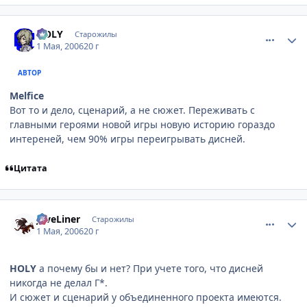
comment_1051120
Статистика автора
HOLY
Старожилы
1 Мая, 2006
20 г
АВТОР
Melfice
Вот то и дело, сценарий, а не сюжет. Переживать с
главными героями новой игры новую историю гораздо
интереней, чем 90% игры переигрывать дисней.
Цитата
comment_1051284
Статистика автора
JaveLiner
Старожилы
1 Мая, 2006
20 г
HOLY
а почему бы и нет? При учете того, что дисней
никогда не делал Г*.
И сюжет и сценарий у объединенного проекта имеются.