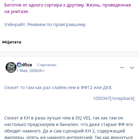
Беготня от одного сортира к другому. Жизнь, проведенная
на унитазе.
Уэйнрайт. Реквием по проигравшему.
Цитата
comment_1050597
Статистика автора
Melfice
Старожилы
1 Мая, 2006
20 г
Сюжет то там как раз слабее,чем в ФФ12 или ДК8.
1050347[/snapback]
Сюжет в КН в разы лучше чем в DQ VIII, так как там он
настолько предсказуем и банален. что даже старые ФФ его
обходят намного. Да и сам сценарий КН 2, содержащий
филлеры, опять же намного интересней. Так как вернуться