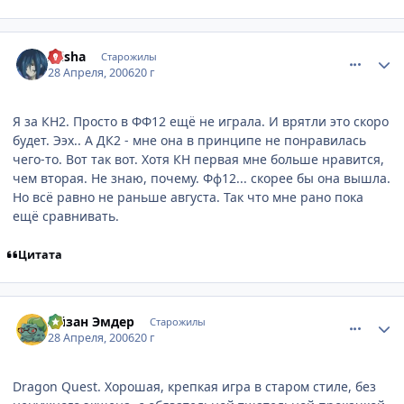
comment_1044835
Статистика автора
Alisha
Старожилы
28 Апреля, 2006
20 г
Я за КН2. Просто в ФФ12 ещё не играла. И врятли это скоро
будет. Ээх.. А ДК2 - мне она в принципе не понравилась
чего-то. Вот так вот. Хотя КН первая мне больше нравится,
чем вторая. Не знаю, почему. Фф12... скорее бы она вышла.
Но всё равно не раньше августа. Так что мне рано пока
ещё сравнивать.
Цитата
comment_1044906
Статистика автора
Айзан Эмдер
Старожилы
28 Апреля, 2006
20 г
Dragon Quest. Хорошая, крепкая игра в старом стиле, без