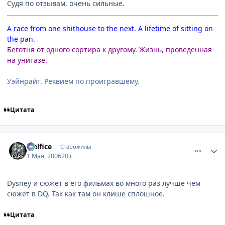
Судя по отзывам, очень сильные.
A race from one shithouse to the next. A lifetime of sitting on
the pan.
Беготня от одного сортира к другому. Жизнь, проведенная
на унитазе.
Уэйнрайт. Реквием по проигравшему.
Цитата
comment_1051425
Статистика автора
Melfice
Старожилы
1 Мая, 2006
20 г
Dysney и сюжет в его фильмах во много раз лучше чем
сюжет в DQ. Так как там он клише сплошное.
Цитата