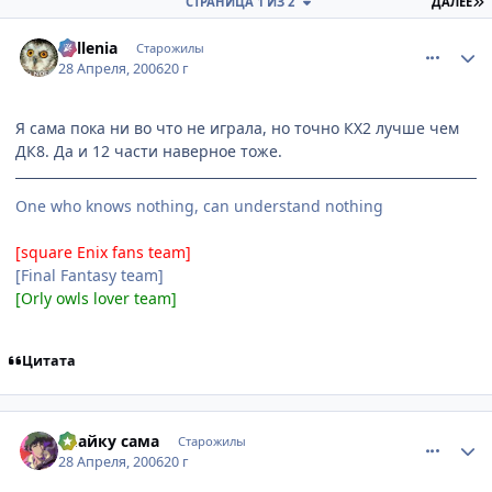
П
СТРАНИЦА 1 ИЗ 2
ДАЛЕЕ
comment_1043820
Статистика автора
Millenia
Старожилы
28 Апреля, 2006
20 г
Я сама пока ни во что не играла, но точно КХ2 лучше чем
ДК8. Да и 12 части наверное тоже.
One who knows nothing, can understand nothing
[square Enix fans team]
[Final Fantasy team]
[Orly owls lover team]
Цитата
comment_1044242
Статистика автора
Спайку сама
Старожилы
28 Апреля, 2006
20 г