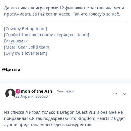
Давно никакая игра кроме 12 финалки не заставляла меня
просиживать за Ps2 сотни часов. Так что голосую за неё.
[Cowboy Bebop team]
[Спайк Шпигель в наших сердцах... team].
Вступаем в:
[Metal Gear Solid team]
[Orly owls lover team]
Цитата
comment_1044663
Статистика автора
Demon of the Ash
Участники
28 Апреля, 2006
20 г
Из списка я играл только в Dragon Quest VIII и она мне не
понравилась.Я так подазреваю что Kingdom Hearts 2 будет
лучше представленных здесь конкурентов.