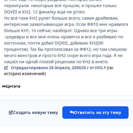
переиграли. некоторые всё прошли, я прошёл только
DQVIII и КН2, 12 финалку еще не успел.
Но всё-таки КН2 рулит больше всего, самая драйвовая,
интересная захватывающая игра. Если ФФ10 мне нравился
больше КН1, то сейчас наоборот. Однако все три игры
-шедевры и все мне очень нравятся и все я разбиваю по
косточкам, почти добил DQVIII, добиваю КН2(90
процентов). Так бы проголосовал за ФФ12, но там слишком
много монстров и просто КН2 скоре всего игра года. Я не
нашёл ни одной плохой рецензии по КН2 в инете.
Отредактировано
28 Апреля, 2006
20 г
от HOLY
(см.
историю изменений)
Цитата
Создать новую тему
Ответить на эту тему