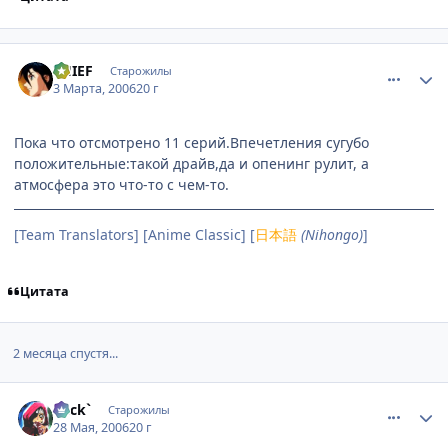
comment_904236
Статистика автора
THIEF
Старожилы
3 Марта, 2006
20 г
Пока что отсмотрено 11 серий.Впечетления сугубо
положительные:такой драйв,да и опенинг рулит, а
атмосфера это что-то с чем-то.
[Team Translators] [Anime Classic] [
日本語
(Nihongo)
]
Цитата
2 месяца спустя...
comment_1142881
Статистика автора
Beck`
Старожилы
28 Мая, 2006
20 г