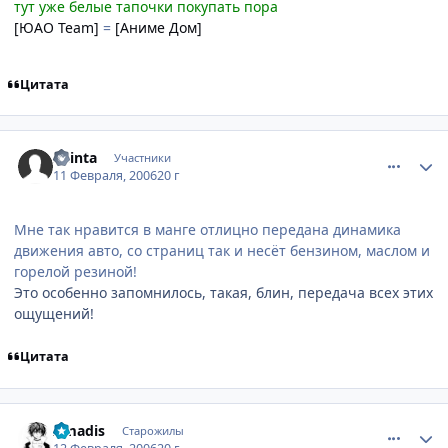
тут уже белые тапочки покупать пора
[ЮАО Team]
=
[Аниме Дом]
Цитата
comment_851360
Статистика автора
Shinta
Участники
11 Февраля, 2006
20 г
Мне так нравится в манге отлицно передана динамика
движения авто, со страниц так и несёт бензином, маслом и
горелой резиной!
Это особенно запомнилось, такая, блин, передача всех этих
ощущений!
Цитата
comment_852900
Статистика автора
Amadis
Старожилы