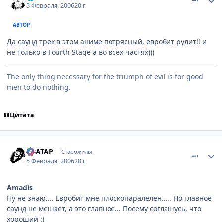
5 Февраля, 2006
20 г
АВТОР
Да саунд трек в этом аниме потрясный, евробит рулит!! и
не только в Fourth Stage а во всех частях)))
The only thing necessary for the triumph of evil is for good
men to do nothing.
Цитата
comment_833820
Статистика автора
ABATAP
Старожилы
5 Февраля, 2006
20 г
Amadis
Ну не знаю.... Евробит мне плоскопаралелен..... Но главное
саунд не мешает, а это главное... Посему соглашусь, что
хороший :)