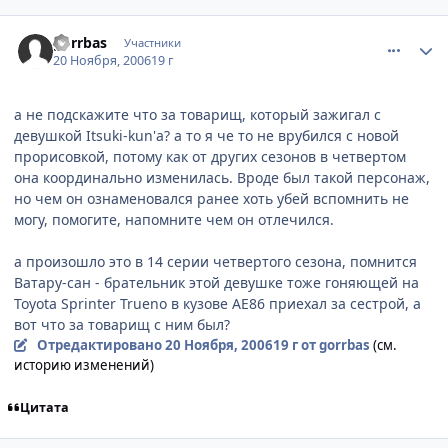
comment_1586260
Статистика автора
gorrbas
Участники
20 Ноября, 2006
19 г
а не подскажите что за товарищ, который зажигал с
девушкой Itsuki-kun'а? а то я че то не врубился с новой
прорисовкой, потому как от других сезонов в четвертом
она координально изменилась. Вроде был такой персонаж,
но чем он ознаменовался ранее хоть убей вспомнить не
могу, помогите, напомните чем он отлечился.
а произошло это в 14 серии четвертого сезона, помнится
Ватару-сан - брательник этой девушке тоже гоняющей на
Toyota Sprinter Trueno в кузове АЕ86 приехал за сестрой, а
вот что за товарищ с ним был?
Отредактировано
20 Ноября, 2006
19 г
от gorrbas
(см.
историю изменений)
Цитата