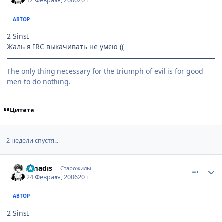
12 Февраля, 2006
20 г
АВТОР
2 SinsI
Жаль я IRC выкачивать не умею ((
The only thing necessary for the triumph of evil is for good
men to do nothing.
Цитата
2 недели спустя...
comment_884669
Статистика автора
Amadis
Старожилы
24 Февраля, 2006
20 г
АВТОР
2 SinsI