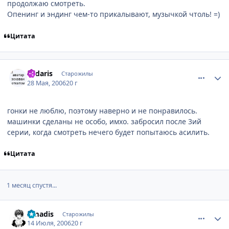
продолжаю смотреть.
Опенинг и эндинг чем-то прикалывают, музычкой чтоль! =)
Цитата
comment_1144768
Статистика автора
Sadaris
Старожилы
28 Мая, 2006
20 г
гонки не люблю, поэтому наверно и не понравилось.
машинки сделаны не особо, имхо. забросил после 3ий
серии, когда смотреть нечего будет попытаюсь асилить.
Цитата
1 месяц спустя...
comment_1286579
Статистика автора
Amadis
Старожилы
14 Июля, 2006
20 г