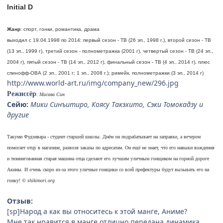
Initial D
Жанр
: спорт, гонки, романтика, драма
выходил с 19.04.1998 по 2014: первый сезон - ТВ (26 эп., 1998 г.), второй сезон - ТВ
(13 эп., 1999 г), третий сезон - полнометражка (2001 г), четвертый сезон - ТВ (24 эп.,
2004 г), пятый сезон - ТВ (14 эп., 2012 г), финальный сезон - ТВ (4 эп., 2014 г), плюс
спинофф-ОВА (2 эп., 2001 г; 1 эп., 2008 г.); римейк, полнометражки (3 эп., 2014 г)
http://www.world-art.ru/img/company_new/296.jpg
Режиссёр
:
Мисава Син
Сейю:
Мики Синъитиро, Коясу Такэхито, Сэки Томокадзу и
другие
Такуми Фудзивара - студент старшей школы. Днём он подрабатывает на заправке, а вечером
помогает отцу в магазине, развозя заказы по адресатам. Он ещё не знает, что его навыки вождения
и тюнингованная старая машина отца сделают его лучшим уличным гонщиком на горной дороге
Акины. И очень скоро из-за этого уличные гонщики со всей префектуры будут вызывать его на
гонку!
© shikimori.org
Отзыв:
[sp]Народ а как вы относитесь к этой манге, Аниме?
Мне так нравится в манге отлицно передана динамика