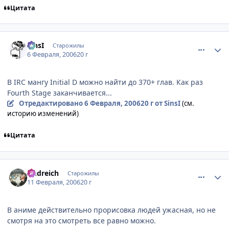
Цитата
comment_836484
Статистика автора
SinsI
Старожилы
6 Февраля, 2006
20 г
В IRC мангу Initial D можно найти до 370+ глав. Как раз
Fourth Stage заканчивается...
Отредактировано
6 Февраля, 2006
20 г
от SinsI
(см.
историю изменений)
Цитата
comment_851035
Статистика автора
Andreich
Старожилы
11 Февраля, 2006
20 г
В аниме действительно прорисовка людей ужасная, но не
смотря на это смотреть все равно можно.