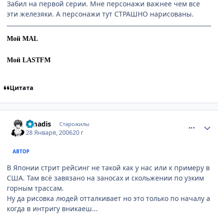
Забил на первой серии. Мне персонажи важнее чем все
эти железяки. А персонажи тут СТРАШНО нарисованы.
Мой MAL
Мой LASTFM
Цитата
comment_816038
Статистика автора
Amadis
Старожилы
28 Января, 2006
20 г
АВТОР
В Японии стрит рейсинг не такой как у нас или к примеру в
США. Там всё завязано на заносах и скольжении по узким
горным трассам.
Ну да рисовка людей отталкивает но это только по началу а
когда в интригу вникаеш...