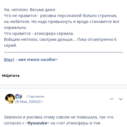
Хм, неплохо. Весьма даже.
Что не нравится - рисовка персонажей больно странная,
на любителя. Но надо привыкнуть и вроде становится все
нормально.
Что нравится - атмосфера сериала.
Вобщем неплохо, смотрим дальше... Пока отсмотренно 6
серий.
0пыт
-
имя твоих ошибок~
Цитата
comment_1144616
Статистика автора
euji
Старожилы
28 Мая, 2006
20 г
Завлекло и рисовка этому совсем не помешала, так что
согласен с
~Ryuusuke~
на счет атмосферы и тож