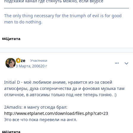
подскажи канал где стянуть можно, если вкурсе
The only thing necessary for the triumph of evil is for good
men to do nothing.
Цитата
comment_903612
Статистика автора
ekze
Участники
3 Марта, 2006
20 г
Initial D - моё любимое аниме, нравится из-за своей
атмосферы, духа соперничества да и фоновая музыка там
отличное, в автосимы только под нее теперь гоняю. :)
2Amadis: я мангу отсюда брал:
http://www.etplanet.com/download/files.php?cat=23
Это все что пока перевели на англ.
Цитата