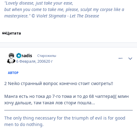
"Lovely disease, just take your ease,
but when you come to take me, please, sculpt my corpse like a
masterpiece." © Violet Stigmata - Let The Disease
Цитата
comment_836123
Статистика автора
Amadis
Старожилы
6 Февраля, 2006
20 г
АВТОР
2 Neiko странный вопрос конечно стоит смотреть!!
Манга есть но тока до 7-го тома и то до 68 чаптера((( млин
хочу дальше, там такая лов стори пошла...
The only thing necessary for the triumph of evil is for good
men to do nothing.