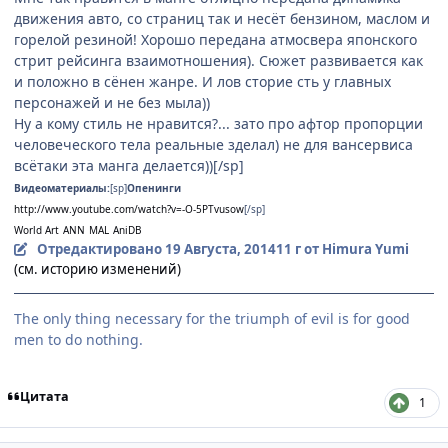
движения авто, со страниц так и несёт бензином, маслом и
горелой резиной! Хорошо передана атмосвера японского
стрит рейсинга взаимотношения). Сюжет развивается как
и положно в сёнен жанре. И лов сторие сть у главных
персонажей и не без мыла))
Ну а кому стиль не нравится?... зато про афтор пропорции
человеческого тела реальные зделал) не для вансервиса
всётаки эта манга делается))[/sp]
Видеоматериалы:
[sp]
Опенинги
http://www.youtube.com/watch?v=-O-5PTvusow
[/sp]
World Art
ANN
MAL
AniDB
Отредактировано
19 Августа, 2014
11 г
от Himura Yumi
(см. историю изменений)
The only thing necessary for the triumph of evil is for good
men to do nothing.
Цитата
1