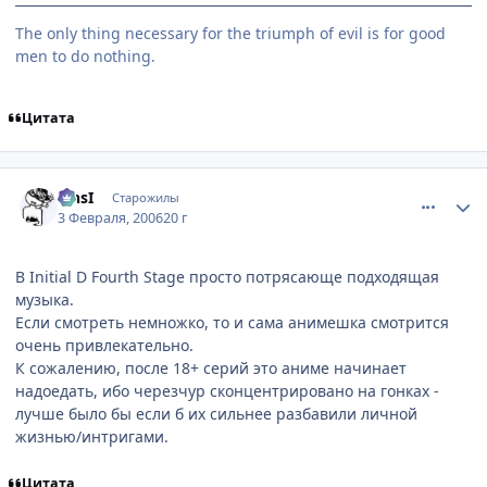
The only thing necessary for the triumph of evil is for good
men to do nothing.
Цитата
comment_827370
Статистика автора
SinsI
Старожилы
3 Февраля, 2006
20 г
В Initial D Fourth Stage просто потрясающе подходящая
музыка.
Если смотреть немножко, то и сама анимешка смотрится
очень привлекательно.
К сожалению, после 18+ серий это аниме начинает
надоедать, ибо черезчур сконцентрировано на гонках -
лучше было бы если б их сильнее разбавили личной
жизнью/интригами.
Цитата