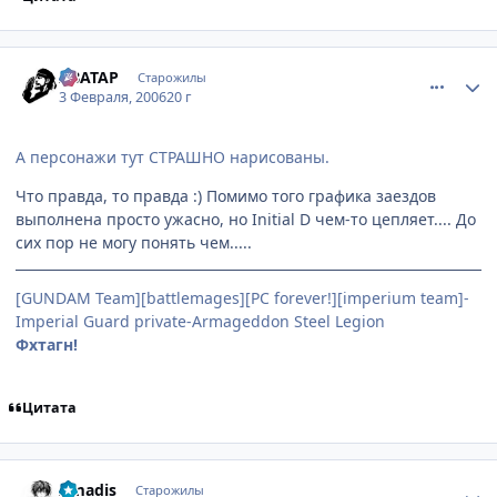
comment_827539
Статистика автора
ABATAP
Старожилы
3 Февраля, 2006
20 г
А персонажи тут СТРАШНО нарисованы.
Что правда, то правда :) Помимо того графика заездов
выполнена просто ужасно, но Initial D чем-то цепляет.... До
сих пор не могу понять чем.....
[GUNDAM Team][battlemages][PC forever!][imperium team]-
Imperial Guard private-Armageddon Steel Legion
Фхтагн!
Цитата
comment_833816
Статистика автора
Amadis
Старожилы