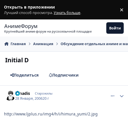
Перейти к содержимому
Открыть в приложении
×
З
Лучший способ просмотра.
Узнать больше
.
АнимеФорум
Войти
Крупнейший аниме-форум на русскоязычной площадке
Главная
Анимация
Обсуждение отдельных аниме и м
Initial D
Поделиться
Подписчики
comment_815485
Статистика автора
Amadis
Старожилы
28 Января, 2006
20 г
http://www.ljplus.ru/img4/h/i/himura_yumi/2.jpg