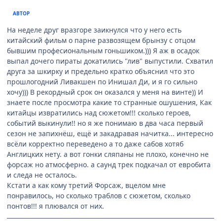
АВТОР
На неделе друг вразгоре заикнулся что у него есть
китайский фильм о парне развозящем брынзу с отцом
бывшим професиональным гоньшиком.))) Я аж в осадок
выпал дочего пираты докатились "лив" выпустили. Схватил
друга за шкирку и предельно кратко объяснил что это
прошлогодний Ливакшен по Инишал Ди, и я го сильно
хочу))) В рекордный срок он оказался у меня на винте)) И
знаете после просмотра какие то странные ошушения, Как
китайцы извратились над сюжетом!!! сколько героев,
событий выкинули!! но я же понимаю в два часа первый
сезон не запихнёш, ещё и закадравая начитка... интересно
всёли корректно переведено а то даже сабов хотяб
Англицких нету. а вот гонки сляпаны не плохо, конечно не
форсаж но атмосферно. а саунд трек подкачал от евробита
и следа не осталось.
Кстати а как кому третий Форсаж, вцелом мне
понравилось, но сколько траблов с сюжетом, сколько
понтов!!! я плювался от них.