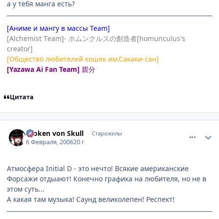
а у тебя манга есть?
[Аниме и мангу в массы Team]
[Alchemist Тeam]- ホムンクルスの創造者[homunculus's
creator]
[Общество любителей кошек им.Сакаки-сан]
[Yazawa Ai Fan Team]
親分
Цитата
comment_834877
Статистика автора
Broken von Skull
Старожилы
6 Февраля, 2006
20 г
Атмосфера Initial D - это нечто! Всякие американские
Форсажи отдыают! Конечно графика на любителя, но не в
этом суть...
А какая там музыка! Саунд великолепен! Респект!