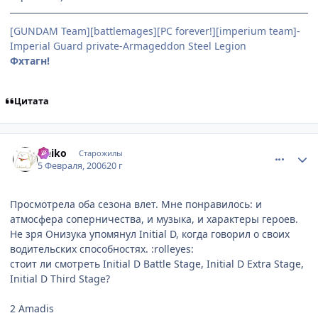
[GUNDAM Team][battlemages][PC forever!][imperium team]-
Imperial Guard private-Armageddon Steel Legion
Фхтагн!
Цитата
comment_834089
Статистика автора
Neiko
Старожилы
5 Февраля, 2006
20 г
Просмотрела оба сезона влет. Мне понравилось: и
атмосфера соперничества, и музыка, и характеры героев.
Не зря Онизука упомянул Initial D, когда говорил о своих
водительских способностях. :rolleyes:
стоит ли смотреть Initial D Battle Stage, Initial D Extra Stage,
Initial D Third Stage?
2 Amadis