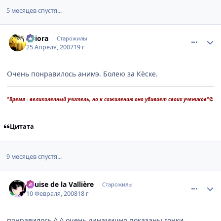
5 месяцев спустя...
comment_1738296
Статистика автора
Aviora
Старожилы
25 Апреля, 2007
19 г
Очень понравилось анимэ. Болею за Кёске.
"Время - великолепный учитель, но к сожалению оно убивает своих учеников"©
Цитата
9 месяцев спустя...
comment_1984803
Статистика автора
Louise de la Vallière
Старожилы
10 Февраля, 2008
18 г
понравилось ^.^ очень динамично показаны гонки