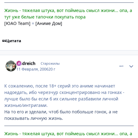
Жизнь - тяжелая штука, вот поймешь смысл жизни... опа, а
тут уже белые тапочки покупать пора
[ЮАО Team]
=
[Аниме Дом]
Цитата
comment_851039
Статистика автора
Andreich
Старожилы
11 Февраля, 2006
20 г
К сожалению, после 18+ серий это аниме начинает
надоедать, ибо черезчур сконцентрировано на гонках -
лучше было бы если б их сильнее разбавили личной
жизнью/интригами.
На то его и зделали, чтоб было побольше гонок, а не
показывать личную жизнь.
Жизнь - тяжелая штука, вот поймешь смысл жизни... опа, а