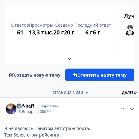
Лучш
Ответов
Просмотры
Создано
Последний ответ
61
13,3 тыс.
20 г
20 г
6 г
6 г
Развернуть обзор темы
Создать новую тему
Ответить на эту тему
П
СТРАНИЦА 1 ИЗ 3
ДАЛЕЕ
comment_815557
Статистика автора
Riff-Raff
Старожилы
28 Января, 2006
20 г
Я не являюсь фанатом автотранспорта.
Тем более стритрейсинга.