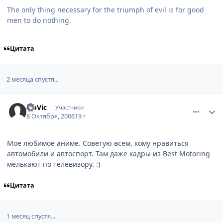
The only thing necessary for the triumph of evil is for good
men to do nothing.
Цитата
2 месяца спустя...
comment_1492929
Статистика автора
SibVic
Участники
8 Октября, 2006
19 г
Мое любимое аниме. Советую всем, кому нравиться
автомобили и автоспорт. Там даже кадры из Best Motoring
мелькают по телевизору. :)
Цитата
1 месяц спустя...