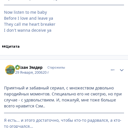
Now listen to me baby
Before I love and leave ya
They call me heart breaker
I don't wanna deceive ya
Цитата
comment_819170
Статистика автора
Айзан Эмдер
Старожилы
29 Января, 2006
20 г
Приятный и забавный сериал, с множеством довольно
пародийных моментов. Специально его не смотрю, но при
случае - с удовольствием. И, пожалуй, мне тоже больше
всего нравится Сэм..
Я есть... и этого достаточно, чтобы кто-то радовался, а кто-
то огорчался...