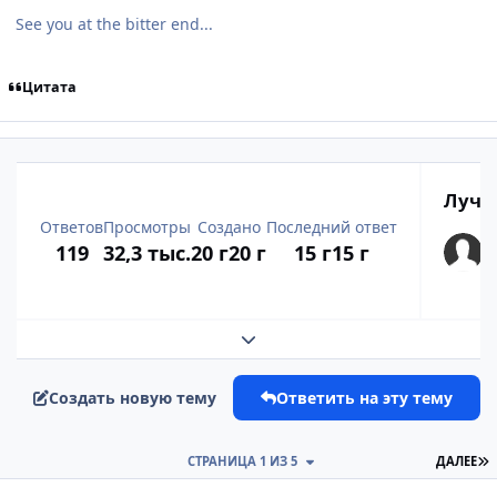
See you at the bitter end...
Цитата
Лучш
Ответов
Просмотры
Создано
Последний ответ
119
32,3 тыс.
20 г
20 г
15 г
15 г
Развернуть обзор темы
Создать новую тему
Ответить на эту тему
П
СТРАНИЦА 1 ИЗ 5
ДАЛЕЕ
comment_814518
Статистика автора