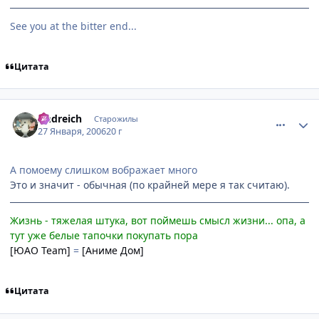
See you at the bitter end...
Цитата
comment_814709
Статистика автора
Andreich
Старожилы
27 Января, 2006
20 г
А помоему слишком вображает много
Это и значит - обычная (по крайней мере я так считаю).
Жизнь - тяжелая штука, вот поймешь смысл жизни... опа, а
тут уже белые тапочки покупать пора
[ЮАО Team]
=
[Аниме Дом]
Цитата