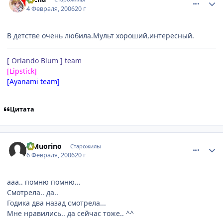
4 Февраля, 2006
20 г
В детстве очень любила.Мульт хороший,интересный.
[ Orlando Blum ] team
[Lipstick]
[Ayanami team]
Цитата
comment_836168
Статистика автора
elMuorino
Старожилы
6 Февраля, 2006
20 г
ааа.. помню помню...
Смотрела.. да..
Годика два назад смотрела...
Мне нравились.. да сейчас тоже.. ^^