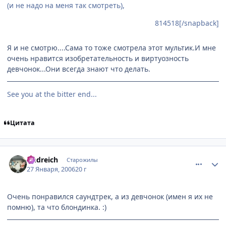
(и не надо на меня так смотреть),
814518[/snapback]
Я и не смотрю....Сама то тоже смотрела этот мультик.И мне
очень нравится изобретательность и виртуозность
девчонок...Они всегда знают что делать.
See you at the bitter end...
Цитата
comment_814604
Статистика автора
Andreich
Старожилы
27 Января, 2006
20 г
Очень понравился саундтрек, а из девчонок (имен я их не
помню), та что блондинка. :)