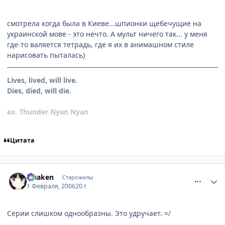
смотрела когда была в Киеве...шпионки щебечущие на
украинской мове - это нечто. А мульт ничего так... у меня
где-то валяется тетрадь, где я их в анимашном стиле
нарисовать пыталась)
Lives, lived, will live.
Dies, died, will die.
ex. Thunder Nyan Nyan
Цитата
comment_824222
Статистика автора
Quaken
Старожилы
1 Февраля, 2006
20 г
Серии слишком однообразны. Это удручает. =/