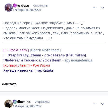
comment_824116
Статистика автора
Zero desu
Старожилы
1 Февраля, 2006
20 г
Последние серии - жалкое подобие анимэ..... -_-
Содрали многие жесты и движения , даже не понимая их
смысла. Если уж копировать, так , блин правильно, а не то ,
что они там намудрили..... :D
[ J - Rock!Team ]
[Dea†h No†e team]
[...D'espairsRay...]Team - основатель [HizumiFan]
[Любители тёмных эльфов]team
- тру волшебница
[Хогвартс team] - Рон Уизли
Раньше известная, как Katake
Цитата
comment_824118
Статистика автора
mellominx
Старожилы
1 Февраля, 2006
20 г