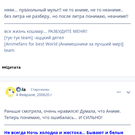
няяя... прЫкольный мульт!! не то аниме, не то неаниме..
без литра не разберу.. но после литра понимаю, неаниме!!
вся жизнь кошмар... РАЗБУДИТЕ МЕНЯ!!
[тук-тук team] -аццкий дятел
[Animefans for best World (Анимешники за лучший мир)]
team
Цитата
comment_830597
Статистика автора
Nola
Старожилы
4 Февраля, 2006
20 г
Раньше смотрела, очень нравился! Думала, что Аниме.
Теперь понимаю, что ошибалась... И СИЛЬНО!
Не всегда Ночь холодна и жестока... Бывают и белые