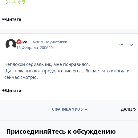
ウルキオラ
.
Цитата
comment_864357
Статистика автора
Slava
Активные участники
16 Февраля, 2006
20 г
Неплохой сериальчик, мне понравился.
Щас показывают продолжение его.....бывает что иногда и
сейчас смотрю.
Цитата
П
СТРАНИЦА 1 ИЗ 5
ДАЛЕЕ
Присоединяйтесь к обсуждению