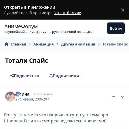
Перейти к содержимому
Открыть в приложении
×
З
Лучший способ просмотра.
Узнать больше
.
АнимеФорум
Войти
Крупнейший аниме-форум на русскоязычной площадке
Главная
Анимация
Другая анимация
Тотали Спайс
Тотали Спайс
Поделиться
Подписчики
comment_814457
Статистика автора
Амина
Старожилы
27 Января, 2006
20 г
Вот тут заметила что напрочь отсутствует тема про
Шпионок.Если кто смотрел поделитесь мнением.=)