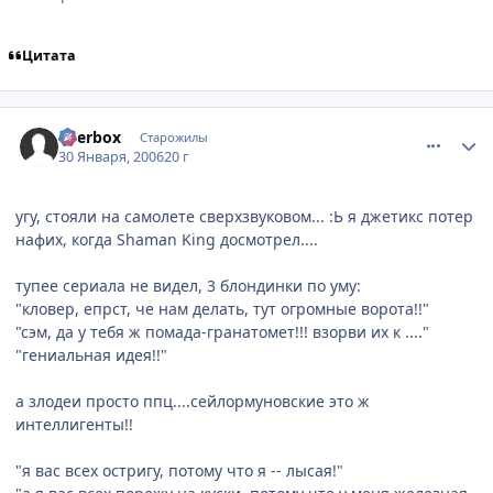
Цитата
comment_819334
Статистика автора
Beerbox
Старожилы
30 Января, 2006
20 г
угу, стояли на самолете сверхзвуковом... :Ь я джетикс потер
нафих, когда Shaman King досмотрел....
тупее сериала не видел, 3 блондинки по уму:
"кловер, епрст, че нам делать, тут огромные ворота!!"
"сэм, да у тебя ж помада-гранатомет!!! взорви их к ...."
"гениальная идея!!"
а злодеи просто ппц....сейлормуновские это ж
интеллигенты!!
"я вас всех остригу, потому что я -- лысая!"