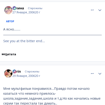
comment_814728
Статистика автора
Амина
Старожилы
27 Января, 2006
20 г
АВТОР
А ясно.......
See you at the bitter end...
Цитата
comment_817849
Статистика автора
Karin
Старожилы
29 Января, 2006
20 г
Мне мультфильм понравился...Правдо потом начало
казаться что немного приелось-
школа,задание,задание,школа и т.д.Но как начались новые
серии так перестала так думать..