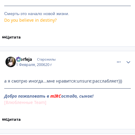
Смерть-это начало новой жизни.
Do you believe in destiny?
Цитата
comment_824035
Статистика автора
Morfeja
Старожилы
1 Февраля, 2006
20 г
а я смотрю иногда...мне нравится:unsure:расслабляет)))
Добро пожаловать в
mIRC
остадо, сынок!
[Влюбленные Team]
Цитата