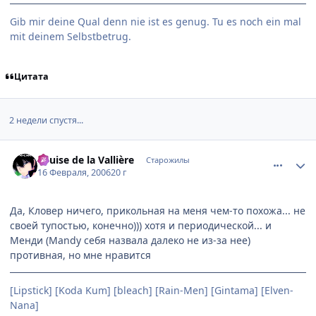
Gib mir deine Qual denn nie ist es genug. Tu es noch ein mal
mit deinem Selbstbetrug.
Цитата
2 недели спустя...
comment_864294
Статистика автора
Louise de la Vallière
Старожилы
16 Февраля, 2006
20 г
Да, Кловер ничего, прикольная на меня чем-то похожа... не
своей тупостью, конечно))) хотя и периодической... и
Менди (Mandy себя назвала далеко не из-за нее)
противная, но мне нравится
[Lipstick] [Koda Kum] [bleach] [Rain-Men] [Gintama] [Elven-
Nana]