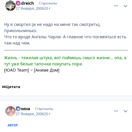
Andreich
Старожилы
27 Января, 2006
20 г
Ну я смортел (и не надо на меня так смотреть),
прикольнинько.
Что то вроде Ангелы Чарли. А главное что посмеяться есть
там над чем.
Жизнь - тяжелая штука, вот поймешь смысл жизни... опа, а
тут уже белые тапочки покупать пора
[ЮАО Team]
=
[Аниме Дом]
Цитата
comment_814553
Статистика автора
Амина
Старожилы
27 Января, 2006
20 г
АВТОР