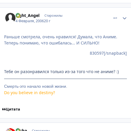
comment_831602
Статистика автора
Light_Angel
Старожилы
4 Февраля, 2006
20 г
Раньше смотрела, очень нравился! Думала, что Аниме.
Теперь понимаю, что ошибалась... И СИЛЬНО!
830597[/snapback]
Тебе он разонравился только из-за того что не аниме? :)
Смерть-это начало новой жизни.
Do you believe in destiny?
Цитата
comment_832006
Статистика автора
Tacha
Старожилы