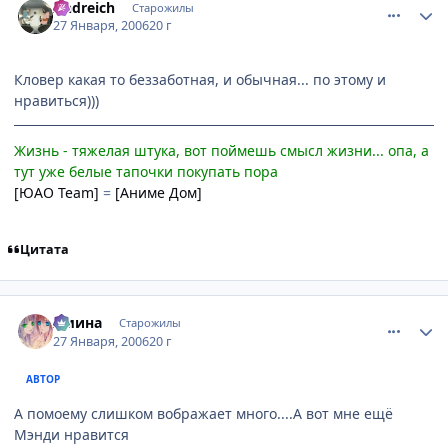
Andreich
Старожилы
27 Января, 2006
20 г
Кловер какая то беззаботная, и обычная... по этому и
нравиться)))
Жизнь - тяжелая штука, вот поймешь смысл жизни... опа, а
тут уже белые тапочки покупать пора
[ЮАО Team]
=
[Аниме Дом]
Цитата
comment_814663
Статистика автора
Амина
Старожилы
27 Января, 2006
20 г
АВТОР
А помоему слишком вображает много....А вот мне ещё
Мэнди нравится