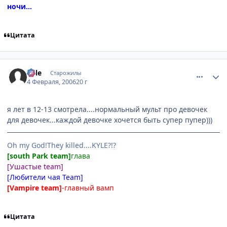
ночи...
Цитата
comment_830605
Статистика автора
Kyle
Старожилы
4 Февраля, 2006
20 г
я лет в 12-13 смотрела....нормальный мульт про девочек
для девочек...каждой девочке хочется быть супер пупер)))
Oh mу God!They killed....KYLE?!?
[south Park team]
глава
[Ушастые team]
[Любители чая Team]
[Vampire team]
-главный вамп
Цитата