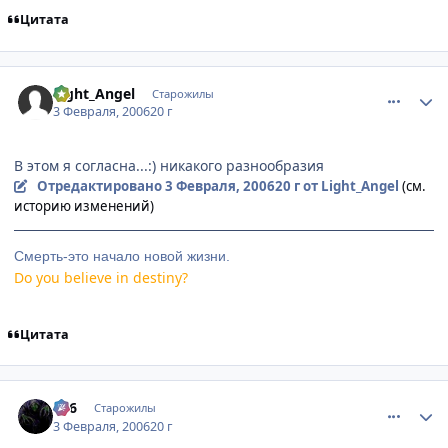
Цитата
comment_828677
Статистика автора
Light_Angel
Старожилы
3 Февраля, 2006
20 г
В этом я согласна...:) никакого разнообразия
Отредактировано
3 Февраля, 2006
20 г
от Light_Angel
(см.
историю изменений)
Смерть-это начало новой жизни.
Do you believe in destiny?
Цитата
comment_828787
Статистика автора
666
Старожилы
3 Февраля, 2006
20 г