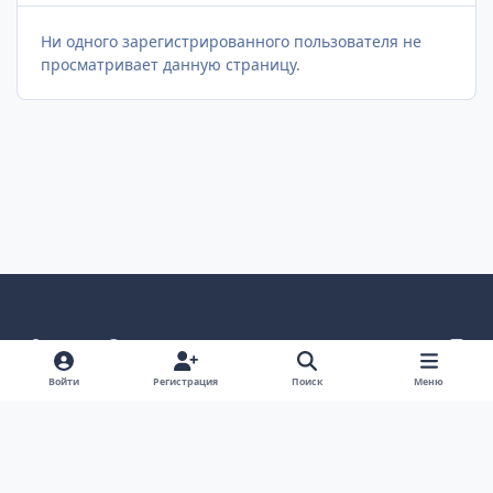
Ни одного зарегистрированного пользователя не
просматривает данную страницу.
Светлый режим
Темный режим
Как в системе
v
k
Язык
Политика конфиденциальности
Войти
Регистрация
Поиск
Меню
Связаться с нами
Cookies
project25
Powered by
Invision Community