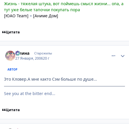
Жизнь - тяжелая штука, вот поймешь смысл жизни... опа, а
тут уже белые тапочки покупать пора
[ЮАО Team]
=
[Аниме Дом]
Цитата
comment_814613
Статистика автора
Амина
Старожилы
27 Января, 2006
20 г
АВТОР
Это Кловер.А мне както Сэм больше по душе...
See you at the bitter end...
Цитата
comment_814619
Статистика автора