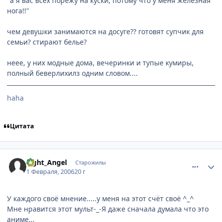
"а я вас всех порежу на куски, потому что у меня железная
нога!!"
чем девушки занимаются на досуге?? готовят супчик для
семьи? стирают белье?
неее, у них модные дома, вечеринки и тупые кумиры,
полный беверлихилз одним словом....
haha
Цитата
comment_823912
Статистика автора
Light_Angel
Старожилы
1 Февраля, 2006
20 г
У каждого своё мнение.....у меня на этот счёт своё ^_^
Мне нравится этот мульт-_-Я даже сначала думала что это
аниме...