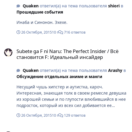
Quaken
ответил(а) на тема пользователя
shiоri
в
Прошедшие события
Инаба и Синонон. Эхехе.
26 Октября, 2015
10 г
716 ответов
Subete ga F ni Naru: The Perfect Insider / Всё становится F: Ид
Subete ga F ni Naru: The Perfect Insider / Всё
становится F: Идеальный инсайдер
Quaken
ответил(а) на тема пользователя
Arashy
в
Обсуждение отдельных аниме и манги
Несущий чушь хипстер и аутистка, кароч.
Интересная, знающая толк в своем ремесле девушка
из хорошей семьи и по глупости влюбившийся в нее
подросток, который из всех сил добивается ее
внимания и комплексует из-за этого, то есть ведет
26 Октября, 2015
10 г
129 ответов
себя в точности как должен вести влюбившийся
пацан (но в котором она видит разве что младшего
Новости и ожидания
брата). Очень живенько и здорово. Видите? Я тоже