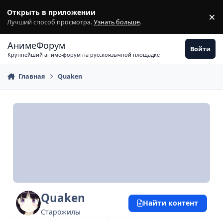
Перейти к содержимому
Открыть в приложении
×
З
Лучший способ просмотра.
Узнать больше
.
АнимеФорум
Войти
Крупнейший аниме-форум на русскоязычной площадке
Главная
Quaken
Quaken
Найти контент
Старожилы