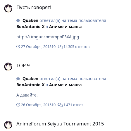
Пусть говорят!
Пусть говорят!
Quaken
ответил(а) на тема пользователя
BonAntonio X
в
Аниме и манга
http://i.imgur.com/mpoP3XA.jpg
27 Октября, 2015
10 г
14 305 ответов
TOP 9
TOP 9
Quaken
ответил(а) на тема пользователя
BonAntonio X
в
Аниме и манга
А давайте.
26 Октября, 2015
10 г
1 471 ответ
AnimeForum Seiyuu Tournament 2015
AnimeForum Seiyuu Tournament 2015