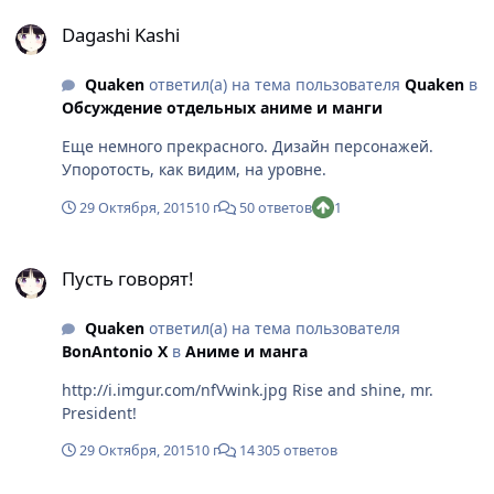
Dagashi Kashi
Dagashi Kashi
Quaken
ответил(а) на тема пользователя
Quaken
в
Обсуждение отдельных аниме и манги
Еще немного прекрасного. Дизайн персонажей.
Упоротость, как видим, на уровне.
29 Октября, 2015
10 г
50 ответов
1
Пусть говорят!
Пусть говорят!
Quaken
ответил(а) на тема пользователя
BonAntonio X
в
Аниме и манга
http://i.imgur.com/nfVwink.jpg Rise and shine, mr.
President!
29 Октября, 2015
10 г
14 305 ответов