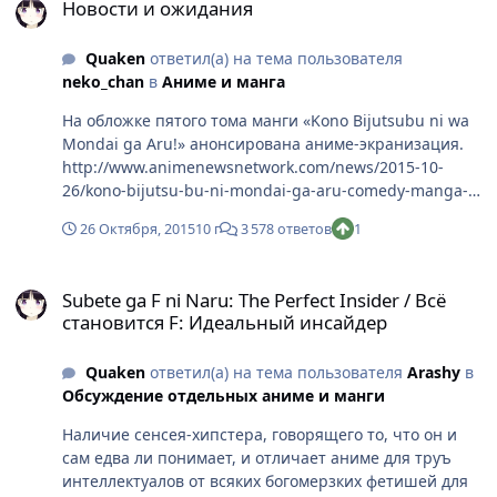
Новости и ожидания
так могу. ...Но зачем? :)
Quaken
ответил(а) на тема пользователя
neko_chan
в
Аниме и манга
На обложке пятого тома манги «Kono Bijutsubu ni wa
Mondai ga Aru!» анонсирована аниме-экранизация.
http://www.animenewsnetwork.com/news/2015-10-
26/kono-bijutsu-bu-ni-mondai-ga-aru-comedy-manga-
gets-tv-anime/.94636 Что-то про нелегкое житье-
26 Октября, 2015
10 г
3 578 ответов
1
бытье художественного кружка в некоей средней
школе. http://youtube.com/watch?v=WinB0brmJ90
Subete ga F ni Naru: The Perfect Insider / Всё становится F: Ид
Subete ga F ni Naru: The Perfect Insider / Всё
становится F: Идеальный инсайдер
Quaken
ответил(а) на тема пользователя
Arashy
в
Обсуждение отдельных аниме и манги
Наличие сенсея-хипстера, говорящего то, что он и
сам едва ли понимает, и отличает аниме для труъ
интеллектуалов от всяких богомерзких фетишей для