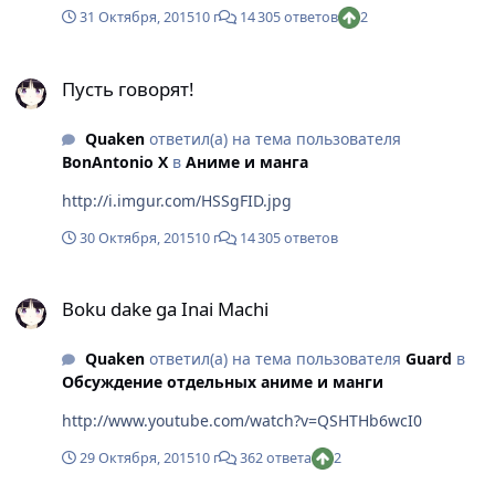
31 Октября, 2015
10 г
14 305 ответов
2
Пусть говорят!
Пусть говорят!
Quaken
ответил(а) на тема пользователя
BonAntonio X
в
Аниме и манга
http://i.imgur.com/HSSgFID.jpg
30 Октября, 2015
10 г
14 305 ответов
Boku dake ga Inai Machi
Boku dake ga Inai Machi
Quaken
ответил(а) на тема пользователя
Guard
в
Обсуждение отдельных аниме и манги
http://www.youtube.com/watch?v=QSHTHb6wcI0
29 Октября, 2015
10 г
362 ответа
2