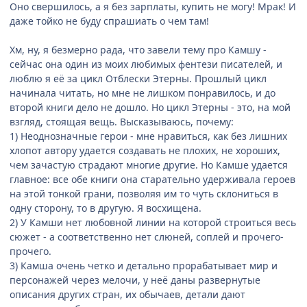
Оно свершилось, а я без зарплаты, купить не могу! Мрак! И
даже тойко не буду спрашиать о чем там!
Хм, ну, я безмерно рада, что завели тему про Камшу -
сейчас она один из моих любимых фентези писателей, и
люблю я её за цикл Отблески Этерны. Прошлый цикл
начинала читать, но мне не лишком понравилось, и до
второй книги дело не дошло. Но цикл Этерны - это, на мой
взгляд, стоящая вещь. Высказываюсь, почему:
1) Неоднозначные герои - мне нравиться, как без лишних
хлопот автору удается создавать не плохих, не хороших,
чем зачастую страдают многие другие. Но Камше удается
главное: все обе книги она старательно удерживала героев
на этой тонкой грани, позволяя им то чуть склониться в
одну сторону, то в другую. Я восхищена.
2) У Камши нет любовной линии на которой строиться весь
сюжет - а соответственно нет слюней, соплей и прочего-
прочего.
3) Камша очень четко и детально прорабатывает мир и
персонажей через мелочи, у неё даны развернутые
описания других стран, их обычаев, детали дают