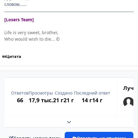
словом......
[Losers Team]
Life is very sweet, brother,
Who would wish to die... ©
Цитата
Лучш
Ответов
Просмотры
Создано
Последний ответ
66
17,9 тыс.
21 г
21 г
14 г
14 г
Развернуть обзор темы