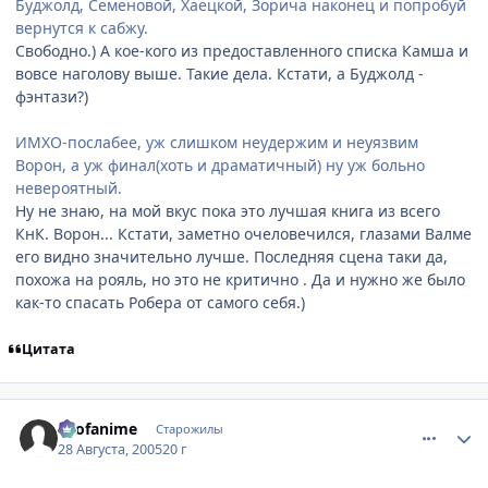
Буджолд, Семеновой, Хаецкой, Зорича наконец и попробуй
вернутся к сабжу.
Свободно.) А кое-кого из предоставленного списка Камша и
вовсе наголову выше. Такие дела. Кстати, а Буджолд -
фэнтази?)
ИМХО-послабее, уж слишком неудержим и неуязвим
Ворон, а уж финал(хоть и драматичный) ну уж больно
невероятный.
Ну не знаю, на мой вкус пока это лучшая книга из всего
КнК. Ворон... Кстати, заметно очеловечился, глазами Валме
его видно значительно лучше. Последняя сцена таки да,
похожа на рояль, но это не критично . Да и нужно же было
как-то спасать Робера от самого себя.)
Цитата
comment_438235
Статистика автора
allofanime
Старожилы
28 Августа, 2005
20 г