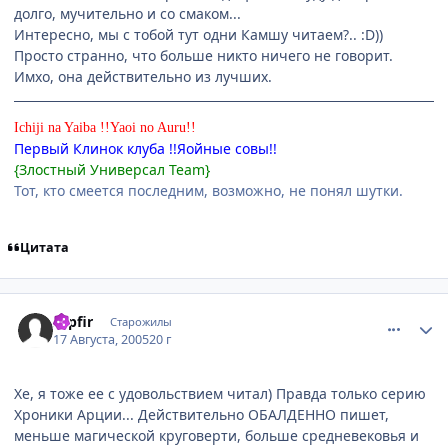
долго, мучительно и со смаком...
Интересно, мы с тобой тут одни Камшу читаем?.. :D))
Просто странно, что больше никто ничего не говорит.
Имхо, она действительно из лучших.
Ichiji na Yaiba !!Yaoi no Auru!!
Первый Клинок клуба !!Яойные совы!!
{Злостный Универсал Team}
Тот, кто смеется последним, возможно, не понял шутки.
Цитата
comment_425542
Статистика автора
sapfir
Старожилы
17 Августа, 2005
20 г
Хе, я тоже ее с удовольствием читал) Правда только серию
Хроники Арции... Действительно ОБАЛДЕННО пишет,
меньше магической круговерти, больше средневековья и