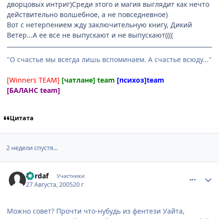
дворцовых интриг)Среди этого и магия выглядит как нечто
действительно волшебное, а не повседневное)
Вот с нетерпением жду заключительную книгу, Дикий
Ветер...А ее все не выпускают и не выпускают((((
"О счастье мы всегда лишь вспоминаем. А счастье всюду..."
[Winners TEAM]
[чатлане] team
[психоз]team
[БАЛАНС team]
Цитата
2 недели спустя...
comment_437975
Статистика автора
Cordaf
Участники
27 Августа, 2005
20 г
Можно совет? Прочти что-нубудь из фентези Уайта,