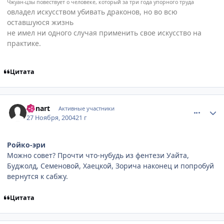
Чжуан-цзы повествует о человеке, который за три года упорного труда
овладел искусством убивать драконов, но во всю
оставшуюся жизнь
не имел ни одного случая применить свое искусство на
практике.
Цитата
comment_170404
Статистика автора
Bonart
Активные участники
27 Ноября, 2004
21 г
Ройко-эри
Можно совет? Прочти что-нубудь из фентези Уайта,
Буджолд, Семеновой, Хаецкой, Зорича наконец и попробуй
вернутся к сабжу.
Цитата