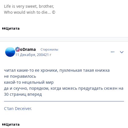
Life is very sweet, brother,
Who would wish to die... ©
Цитата
comment_187375
Статистика автора
EgoDrama
Старожилы
11 Декабря, 2004
21 г
читал какие-то ее хроники, пухленькая такая книжка
не понравилось
какой-то нецельный мир
да и скучно, порядком, когда можесь предугадать сюжен на
30 страниц вперед
C'tan Deceiver.
Цитата