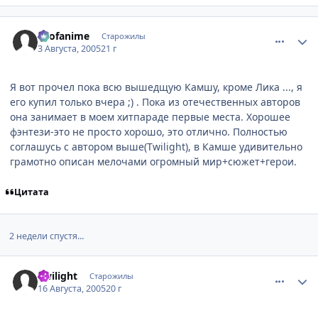
comment_411121
Статистика автора
allofanime
Старожилы
3 Августа, 2005
21 г
Я вот прочел пока всю вышедщую Камшу, кроме Лика ..., я
его купил только вчера ;) . Пока из отечественных авторов
она занимает в моем хитпараде первые места. Хорошее
фэнтези-это не просто хорошо, это отлично. Полностью
соглашусь с автором выше(Twilight), в Камше удивительно
грамотно описан мелочами огромный мир+сюжет+герои.
Цитата
2 недели спустя...
comment_423706
Статистика автора
Twilight
Старожилы
16 Августа, 2005
20 г