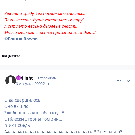
Как-то в среду бог послал мне счастья...
Полные сети, душа готовилась к пиру!
А сети это весьма дырявые снасти:
Много мелкого счастья просыпалось в дыры!
©Башня Rowan
Цитата
comment_411038
Статистика автора
Twilight
Старожилы
3 Августа, 2005
21 г
О да свершилось!
Оно вышло!
*любовно гладит обложку...*
Отблески Этерны том 3ий...
"Лик Победы"
Ааааааааааааааааааааааааааааааааааааа!! *печально*