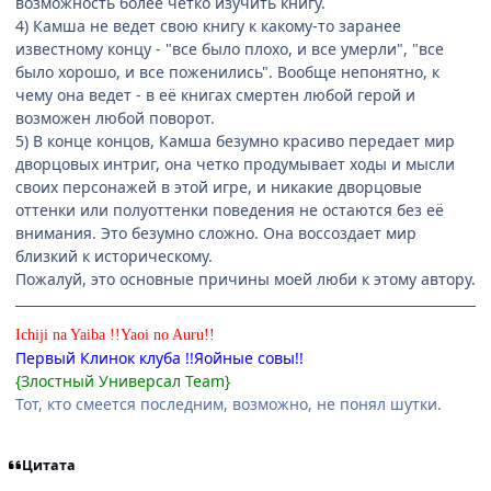
возможность более четко изучить книгу.
4) Камша не ведет свою книгу к какому-то заранее
известному концу - "все было плохо, и все умерли", "все
было хорошо, и все поженились". Вообще непонятно, к
чему она ведет - в её книгах смертен любой герой и
возможен любой поворот.
5) В конце концов, Камша безумно красиво передает мир
дворцовых интриг, она четко продумывает ходы и мысли
своих персонажей в этой игре, и никакие дворцовые
оттенки или полуоттенки поведения не остаются без её
внимания. Это безумно сложно. Она воссоздает мир
близкий к историческому.
Пожалуй, это основные причины моей люби к этому автору.
Ichiji na Yaiba !!Yaoi no Auru!!
Первый Клинок клуба !!Яойные совы!!
{Злостный Универсал Team}
Тот, кто смеется последним, возможно, не понял шутки.
Цитата