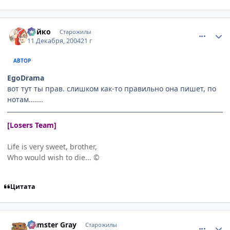
comment_187382
Статистика автора
Ройко
Старожилы
11 Декабря, 2004
21 г
АВТОР
EgoDrama
вот тут ты прав. слишком как-то правильно она пишет, по
нотам.......
[Losers Team]
Life is very sweet, brother,
Who would wish to die... ©
Цитата
comment_188288
Статистика автора
Hamster Gray
Старожилы