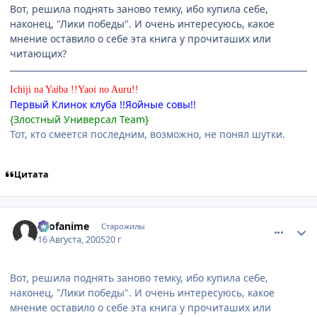
Вот, решила поднять заново темку, ибо купила себе,
наконец, "Лики победы". И очень интересуюсь, какое
мнение оставило о себе эта книга у прочиташих или
читающих?
Ichiji na Yaiba !!Yaoi no Auru!!
Первый Клинок клуба !!Яойные совы!!
{Злостный Универсал Team}
Тот, кто смеется последним, возможно, не понял шутки.
Цитата
comment_424501
Статистика автора
allofanime
Старожилы
16 Августа, 2005
20 г
Вот, решила поднять заново темку, ибо купила себе,
наконец, "Лики победы". И очень интересуюсь, какое
мнение оставило о себе эта книга у прочиташих или