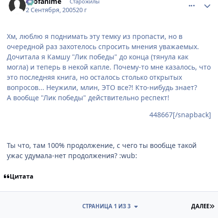
allofanime
Старожилы
2 Сентября, 2005
20 г
Хм, люблю я поднимать эту темку из пропасти, но в
очередной раз захотелось спросить мнения уважаемых.
Дочитала я Камшу "Лик победы" до конца (тянула как
могла) и теперь в некой капле. Почему-то мне казалось, что
это последняя книга, но осталось столько открытых
вопросов... Неужили, млин, ЭТО все?! Кто-нибудь знает?
А вообще "Лик победы" действительно респект!
448667[/snapback]
Ты что, там 100% продолжение, с чего ты вообще такой
ужас удумала-нет продолжения? :wub:
Цитата
П
СТРАНИЦА 1 ИЗ 3
ДАЛЕЕ