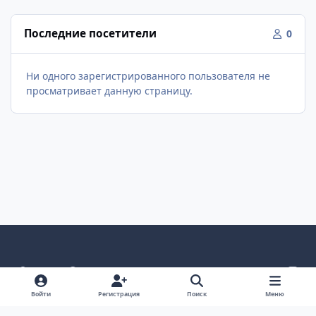
Последние посетители
0
Ни одного зарегистрированного пользователя не
просматривает данную страницу.
Светлый режим
Темный режим
Как в системе
v
k
Язык
Политика конфиденциальности
Войти
Регистрация
Поиск
Меню
Связаться с нами
Cookies