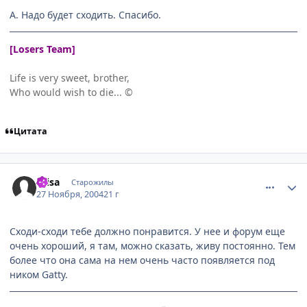
А. Надо будет сходить. Спасибо.
[Losers Team]
Life is very sweet, brother,
Who would wish to die... ©
Цитата
comment_170354
Статистика автора
Ptisa
Старожилы
27 Ноября, 2004
21 г
Сходи-сходи тебе должно понравится. У нее и форум еще
очень хороший, я там, можно сказать, живу постоянно. Тем
более что она сама на нем очень часто появляется под
ником Gatty.