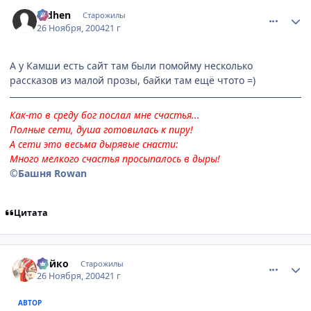
comment_169536
Статистика автора
Aidhen
Старожилы
26 Ноября, 2004
21 г
А у Камши есть сайт там были помойму несколько
рассказов из малой прозы, байки там ещё чтото =)
Как-то в среду бог послал мне счастья...
Полные сети, душа готовилась к пиру!
А сети это весьма дырявые снасти:
Много мелкого счастья просыпалось в дыры!
©Башня Rowan
Цитата
comment_169603
Статистика автора
Ройко
Старожилы
26 Ноября, 2004
21 г
АВТОР