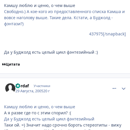
Камшу люблю и ценю, о чем выше
Свободно.) А кое-кого из предоставленного списка Камша и
вовсе наголову выше. Такие дела. Кстати, а Буджолд -
фэнтази?)
437975[/snapback]
Да у Буджолд есть целый цикл фэнтезийный :)
Цитата
comment_439806
Статистика автора
Cordaf
Участники
29 Августа, 2005
20 г
Камшу люблю и ценю, о чем выше
А я разве где-то с этим спорил? :(
Да у Буджолд есть целый цикл фэнтезийный
Таки ой. =) Значит надо срочно бороть стереотипы - вижу