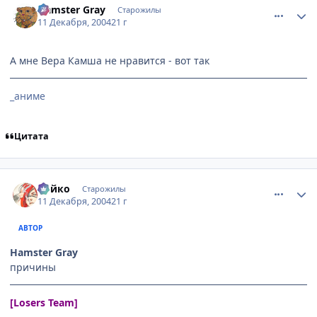
Hamster Gray
Старожилы
11 Декабря, 2004
21 г
А мне Вера Камша не нравится - вот так
_аниме
Цитата
comment_187329
Статистика автора
Ройко
Старожилы
11 Декабря, 2004
21 г
АВТОР
Hamster Gray
причины
[Losers Team]