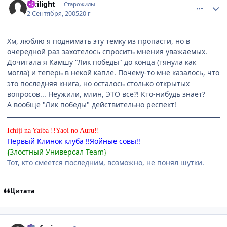
Twilight
Старожилы
2 Сентября, 2005
20 г
Хм, люблю я поднимать эту темку из пропасти, но в
очередной раз захотелось спросить мнения уважаемых.
Дочитала я Камшу "Лик победы" до конца (тянула как
могла) и теперь в некой капле. Почему-то мне казалось, что
это последняя книга, но осталось столько открытых
вопросов... Неужили, млин, ЭТО все?! Кто-нибудь знает?
А вообще "Лик победы" действительно респект!
Ichiji na Yaiba !!Yaoi no Auru!!
Первый Клинок клуба !!Яойные совы!!
{Злостный Универсал Team}
Тот, кто смеется последним, возможно, не понял шутки.
Цитата
comment_448686
Статистика автора