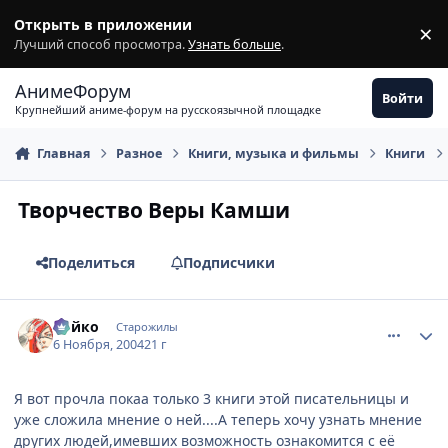
Перейти к содержимому
Открыть в приложении
×
З
Лучший способ просмотра.
Узнать больше
.
АнимеФорум
Войти
Крупнейший аниме-форум на русскоязычной площадке
Главная
Разное
Книги, музыка и фильмы
Книги
Творчество Веры Камши
Поделиться
Подписчики
comment_143907
Статистика автора
Ройко
Старожилы
6 Ноября, 2004
21 г
Я вот прочла покаа только 3 книги этой писательницы и
уже сложила мнение о ней....А теперь хочу узнать мнение
других людей,имевших возможность ознакомится с её