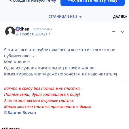
Создать новую тему
Ответить на эту тему
П
СТРАНИЦА 1 ИЗ 3
ДАЛЕЕ
comment_169296
Статистика автора
Aidhen
Старожилы
26 Ноября, 2004
21 г
Я читал всё что публиковалось и кое что из того что не
публиковалось...
Моё мнение:
Одна из лучших писательниц в своём жанре.
Коментироваь книги даже не хочется, их надо читать =)
Как-то в среду бог послал мне счастья...
Полные сети, душа готовилась к пиру!
А сети это весьма дырявые снасти:
Много мелкого счастья просыпалось в дыры!
©Башня Rowan
Цитата