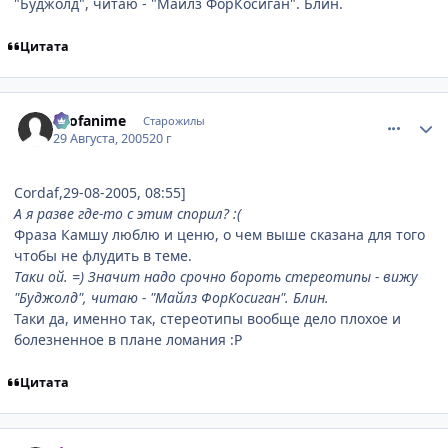
"Буджолд", читаю - "Майлз ФорКосиган". Блин.
Цитата
comment_439810
Статистика автора
allofanime
Старожилы
29 Августа, 2005
20 г
Cordaf,29-08-2005, 08:55]
А я разве где-то с этим спорил? :(
Фраза Камшу люблю и ценю, о чем выше сказана для того
чтобы не флудить в теме.
Таки ой. =) Значит надо срочно бороть стереотипы - вижу
"Буджолд", читаю - "Майлз ФорКосиган". Блин.
Таки да, именно так, стереотипы вообще дело плохое и
болезненное в плане ломания :P
Цитата
comment_448667
Статистика автора