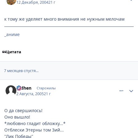
12 Декабря, 2004
21 г
к тому же уделяет много внимания не нужным мелочам
_аниме
Цитата
7 месяцев спустя...
comment_410705
Статистика автора
Aidhen
Старожилы
2 Августа, 2005
21 г
О да свершилось!
Оно вышло!
*любовно гладит обложку...*
Отблески Этерны том 3ий...
"Лик Победы"