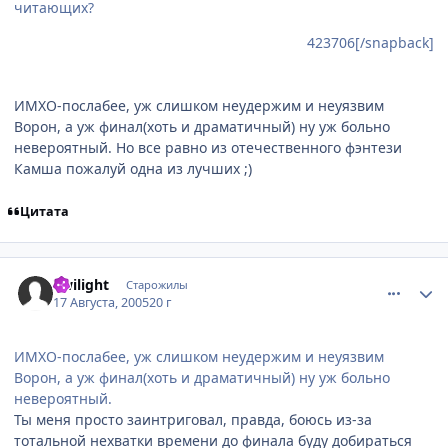
читающих?
423706[/snapback]
ИМХО-послабее, уж слишком неудержим и неуязвим
Ворон, а уж финал(хоть и драматичный) ну уж больно
невероятный. Но все равно из отечественного фэнтези
Камша пожалуй одна из лучших ;)
Цитата
comment_425140
Статистика автора
Twilight
Старожилы
17 Августа, 2005
20 г
ИМХО-послабее, уж слишком неудержим и неуязвим
Ворон, а уж финал(хоть и драматичный) ну уж больно
невероятный.
Ты меня просто заинтриговал, правда, боюсь из-за
тотальной нехватки времени до финала буду добираться