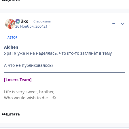
comment_169486
Статистика автора
Ройко
Старожилы
26 Ноября, 2004
21 г
АВТОР
Aidhen
Ура! Я уже и не надеялась, что кто-то заглянёт в тему.
А что не публиковалось?
[Losers Team]
Life is very sweet, brother,
Who would wish to die... ©
Цитата