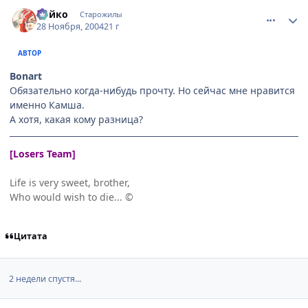
comment_171639
Статистика автора
Ройко
Старожилы
28 Ноября, 2004
21 г
АВТОР
Bonart
Обязательно когда-нибудь прочту. Но сейчас мне нравится
именно Камша.
А хотя, какая кому разница?
[Losers Team]
Life is very sweet, brother,
Who would wish to die... ©
Цитата
2 недели спустя...
comment_187249
Статистика автора