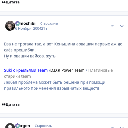
Цитата
comment_143805
Статистика автора
tomoshibi
Старожилы
6 Ноября, 2004
21 г
Ева не трогала так, а вот Кеньшина аовашки первые аж до
слёз прошибли.
Ну и овашки вайсов. жуть
Suki с крыльями Team
/
D.D.R Power Team
/
Платиновые
старики team
Любая проблема может быть решена при помощи
правильного применения взрывчатых веществ
Цитата
comment_143842
Статистика автора
Norgen
Старожилы