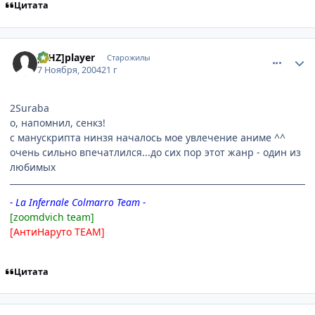
Цитата
comment_145014
Статистика автора
[AHZ]player
Старожилы
7 Ноября, 2004
21 г
2Suraba
о, напомнил, сенкз!
с манускрипта нинзя началось мое увлечение аниме ^^
очень сильно впечатлился...до сих пор этот жанр - один из
любимых
- La Infernale Colmarro Team -
[zoomdvich team]
[АнтиНаруто TEAM]
Цитата
comment_145449
Статистика автора