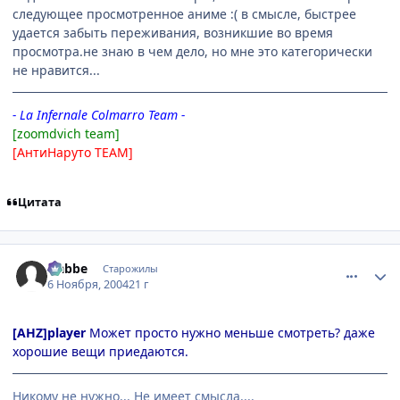
следующее просмотренное аниме :( в смысле, быстрее
удается забыть переживания, возникшие во время
просмотра.не знаю в чем дело, но мне это категорически
не нравится...
- La Infernale Colmarro Team -
[zoomdvich team]
[АнтиНаруто TEAM]
Цитата
comment_143902
Статистика автора
Nabbe
Старожилы
6 Ноября, 2004
21 г
[AHZ]player
Может просто нужно меньше смотреть? даже
хорошие вещи приедаются.
Никому не нужно... Не имеет смысла....