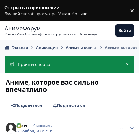
Перейти к содержимому
Открыть в приложении
×
З
Лучший способ просмотра.
Узнать больше
.
АнимеФорум
Войти
Крупнейший аниме-форум на русскоязычной площадке
Главная
Анимация
Аниме и манга
Аниме, которое 
Прочти сперва
Скры
Аниме, которое вас сильно
впечатлило
Поделиться
Подписчики
comment_143160
Статистика автора
Fazer
Старожилы
6 Ноября, 2004
21 г