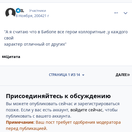
comment_145533
Статистика автора
ZeIL
Участники
8 Ноября, 2004
21 г
"А я считаю что в Бибопе все герои коллоритные ,у каждого
свой
характер отличный от других"
Цитата
П
СТРАНИЦА 1 ИЗ 14
ДАЛЕЕ
Присоединяйтесь к обсуждению
Вы можете опубликовать сейчас и зарегистрироваться
позже. Если у вас есть аккаунт,
войдите сейчас
, чтобы
публиковать с вашего аккаунта.
Примечание:
Ваш пост требует одобрения модератора
перед публикацией.