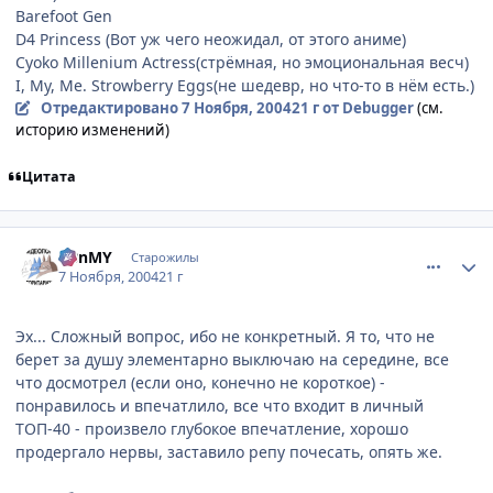
Barefoot Gen
D4 Princess (Вот уж чего неожидал, от этого аниме)
Cyoko Millenium Actress(стрёмная, но эмоциональная весч)
I, My, Me. Strowberry Eggs(не шедевр, но что-то в нём есть.)
Отредактировано
7 Ноября, 2004
21 г
от Debugger
(см.
историю изменений)
Цитата
comment_144188
Статистика автора
BBnMY
Старожилы
7 Ноября, 2004
21 г
Эх... Сложный вопрос, ибо не конкретный. Я то, что не
берет за душу элементарно выключаю на середине, все
что досмотрел (если оно, конечно не короткое) -
понравилось и впечатлило, все что входит в личный
ТОП-40 - произвело глубокое впечатление, хорошо
продергало нервы, заставило репу почесать, опять же.