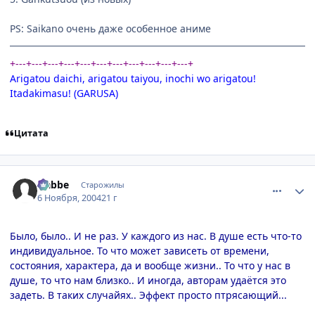
PS: Saikano очень даже особенное аниме
+---+---+---+---+---+---+---+---+---+---+---+
Arigatou daichi, arigatou taiyou, inochi wo arigatou!
Itadakimasu! (GARUSA)
Цитата
comment_143679
Статистика автора
Nabbe
Старожилы
6 Ноября, 2004
21 г
Было, было.. И не раз. У каждого из нас. В душе есть что-то
индивидуальное. То что может зависеть от времени,
состояния, характера, да и вообще жизни.. То что у нас в
душе, то что нам близко.. И иногда, авторам удаётся это
задеть. В таких случайях.. Эффект просто птрясающий...