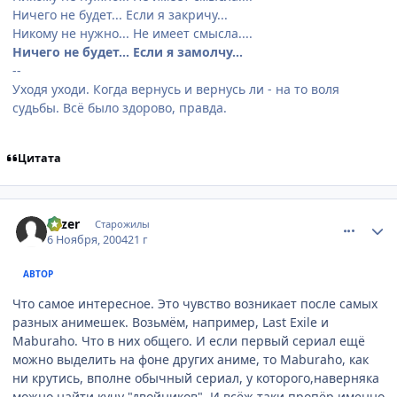
Ничего не будет... Если я закричу...
Никому не нужно... Не имеет смысла....
Ничего не будет... Если я замолчу...
--
Уходя уходи. Когда вернусь и вернусь ли - на то воля
судьбы. Всё было здорово, правда.
Цитата
comment_144029
Статистика автора
Fazer
Старожилы
6 Ноября, 2004
21 г
АВТОР
Что самое интересное. Это чувство возникает после самых
разных анимешек. Возьмём, например, Last Exile и
Maburaho. Что в них общего. И если первый сериал ещё
можно выделить на фоне других аниме, то Maburaho, как
ни крутись, вполне обычный сериал, у которого,наверняка
можно найти кучу "двойников". И всёж таки пропёр именно