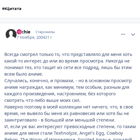
Цитата
comment_144680
Статистика автора
Archie
Старожилы
7 Ноября, 2004
21 г
Всегда смотрел только то, что представляло для меня хоть
какой-то интерес до или во время просмотра. Никогда не
понимал тех, кто тащит из сети все подряд, лишь бы этим
всем было аниме.
Случались, конечно, и промахи, - но в основном просмотр
аниме награждал, как минимум, тем особым, разным для
каждого произведения, настроением, без которого
смотреть что-либо выше моих сил.
Наверно поэтому в моей коллекции нет ничего, что, в свое
время, не вывело бы меня из равновесия или хотя бы не
заинтриговало - в большей или меньшей степени.
И, если уж вас интересуют превосходные степени, то таким
аниме для меня стали Texhnolyze, Angel's Egg, Cowboy
Bebop, The Wings of Honneamise, Spirited Away и, пожалуй,