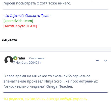
героев посмотреть )) хотя тоже ничего.
- La Infernale Colmarro Team -
[zoomdvich team]
[АнтиНаруто TEAM]
Цитата
comment_145000
Статистика автора
Suraba
Старожилы
7 Ноября, 2004
21 г
В свое время на мя какое то сколь-либо серьезное
впечатление произвел Ninja Scroll, из просмотренных
"относительно недавно" Onegai Teacher.
Ты родился, ты живешь, а когда-нибудь умрешь.