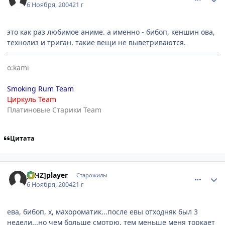
6 Ноября, 2004
21 г
это как раз любимое аниме. а именно - бибоп, кеншин ова,
технолиз и триган. такие вещи не выветриваются.
o:kami
Smoking Rum Team
Циркуль Team
Платиновые Старики Team
Цитата
comment_143899
Статистика автора
[AHZ]player
Старожилы
6 Ноября, 2004
21 г
ева, бибоп, x, махороматик...после евы отходняк был 3
недели...но чем больше смотрю, тем меньше меня торкает