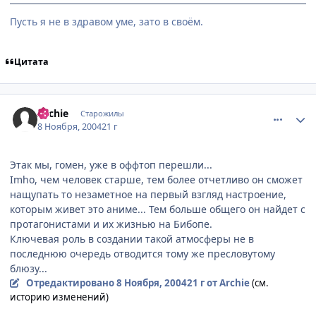
Пусть я не в здравом уме, зато в своём.
Цитата
comment_145527
Статистика автора
Archie
Старожилы
8 Ноября, 2004
21 г
Этак мы, гомен, уже в оффтоп перешли...
Imho, чем человек старше, тем более отчетливо он сможет
нащупать то незаметное на первый взгляд настроение,
которым живет это аниме... Тем больше общего он найдет с
протагонистами и их жизнью на Бибопе.
Ключевая роль в создании такой атмосферы не в
последнюю очередь отводится тому же пресловутому
блюзу...
Отредактировано
8 Ноября, 2004
21 г
от Archie
(см.
историю изменений)