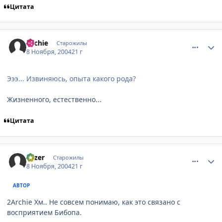
Цитата
comment_145518
Статистика автора
Archie
Старожилы
8 Ноября, 2004
21 г
Эээ... Извиняюсь, опыта какого рода?
Жизненного, естественно...
Цитата
comment_145522
Статистика автора
Fazer
Старожилы
8 Ноября, 2004
21 г
АВТОР
2Archie Хм.. Не совсем понимаю, как это связано с
восприятием Бибопа.