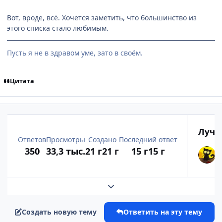
Вот, вроде, всё. Хочется заметить, что большинство из
этого списка стало любимым.
Пусть я не в здравом уме, зато в своём.
Цитата
Лучш
Ответов
Просмотры
Создано
Последний ответ
350
33,3 тыс.
21 г
21 г
15 г
15 г
Развернуть обзор темы
Создать новую тему
Ответить на эту тему