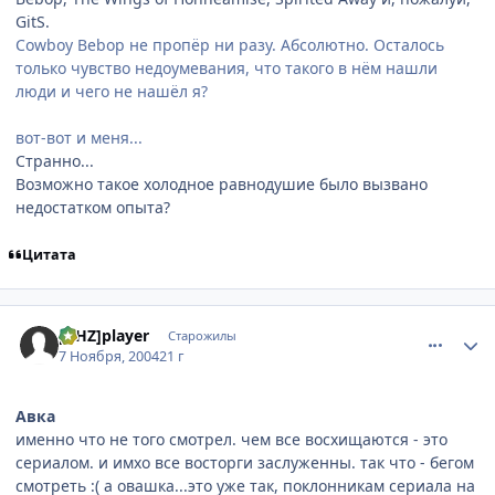
GitS.
Cowboy Bebop не пропёр ни разу. Абсолютно. Осталось
только чувство недоумевания, что такого в нём нашли
люди и чего не нашёл я?
вот-вот и меня...
Странно...
Возможно такое холодное равнодушие было вызвано
недостатком опыта?
Цитата
comment_144920
Статистика автора
[AHZ]player
Старожилы
7 Ноября, 2004
21 г
Авка
именно что не того смотрел. чем все восхищаются - это
сериалом. и имхо все восторги заслуженны. так что - бегом
смотреть :( а овашка...это уже так, поклонникам сериала на