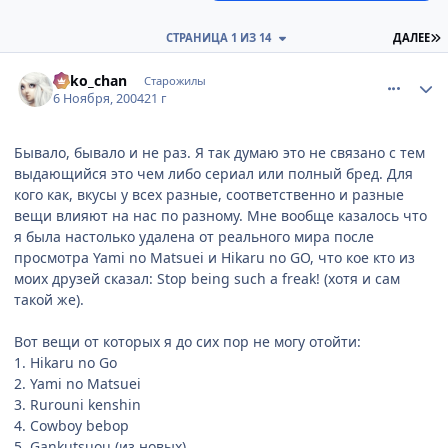
П
СТРАНИЦА 1 ИЗ 14
ДАЛЕЕ
comment_143675
Статистика автора
neko_chan
Старожилы
6 Ноября, 2004
21 г
Бывало, бывало и не раз. Я так думаю это не связано с тем
выдающийся это чем либо сериал или полный бред. Для
кого как, вкусы у всех разные, соответственно и разные
вещи влияют на нас по разному. Мне вообще казалось что
я была настолько удалена от реального мира после
просмотра Yami no Matsuei и Hikaru no GO, что кое кто из
моих друзей сказал: Stop being such a freak! (хотя и сам
такой же).
Вот вещи от которых я до сих пор не могу отойти:
1. Hikaru no Go
2. Yami no Matsuei
3. Rurouni kenshin
4. Cowboy bebop
5. Gankutsuou (из новых)