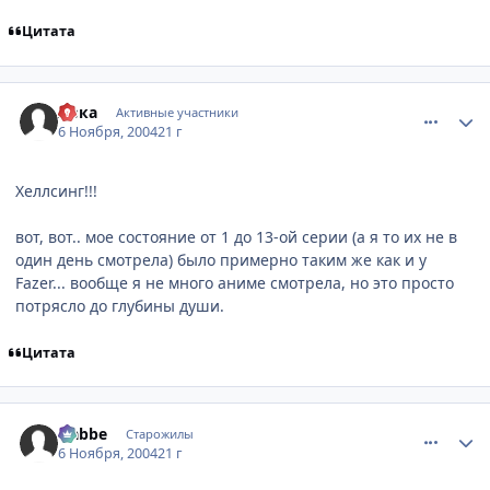
Цитата
comment_143680
Статистика автора
Авка
Активные участники
6 Ноября, 2004
21 г
Хеллсинг!!!
вот, вот.. мое состояние от 1 до 13-ой серии (а я то их не в
один день смотрела) было примерно таким же как и у
Fazer... вообще я не много аниме смотрела, но это просто
потрясло до глубины души.
Цитата
comment_143683
Статистика автора
Nabbe
Старожилы
6 Ноября, 2004
21 г