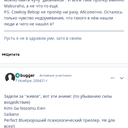
Maburaho, а не что-то ещё.
P.S. Cowboy Bebop не пропёр ни разу. Абсолютно. Осталось
только чувство недоумевания, что такого в нём нашли
люди и чего не нашёл я?
Пусть я не в здравом уме, зато в своём.
Цитата
comment_144125
Статистика автора
Debugger
Активные участники
7 Ноября, 2004
21 г
Задели за "живое", вот эти аниме: (по убыванию силы
воздействия)
Kimi Ga Nozomu Eien
Saikano
Perfect Blue(хороший психологический триллер. Не для
всех!)