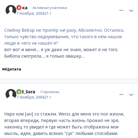
comment_144345
Статистика автора
Авка
Активные участники
7 Ноября, 2004
21 г
Cowboy Bebop не пропёр ни разу. Абсолютно. Осталось
только чувство недоумевания, что такого в нём нашли
люди и чего не нашёл я?
вот-вот и меня... я уж даже не знаю, может я не того
Бибопа смотрела... я только овашку...
Цитата
comment_144387
Статистика автора
Old_Sora
Старожилы
7 Ноября, 2004
21 г
Нарк ком [ан] со стажем. Weiss для меня это пол жизни,
вторая впереди, первую часть жизнь прожил не зря,
наконец то увидел я где может быть отображена моя
мысль, идея, давить всяких "сук" любыми способами.