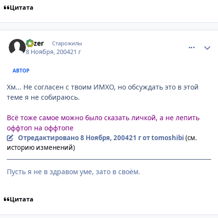
Цитата
comment_145531
Статистика автора
Fazer
Старожилы
8 Ноября, 2004
21 г
АВТОР
Хм... Не согласен с твоим ИМХО, но обсуждать это в этой
теме я не собираюсь.
Всё тоже самое можно было сказать личкой, а не лепить
оффтоп на оффтопе
Отредактировано
8 Ноября, 2004
21 г
от tomoshibi
(см.
историю изменений)
Пусть я не в здравом уме, зато в своём.
Цитата