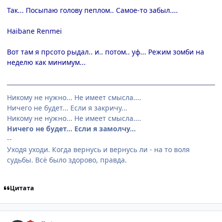
Так... Посыпаю голову пеплом.. Самое-то забыл....
Haibane Renmei
Вот там я прсото рыдал.. и.. потом.. уф... Режим зомби на
неделю как минимум...
Никому не нужно... Не имеет смысла....
Ничего не будет... Если я закричу...
Никому не нужно... Не имеет смысла....
Ничего не будет... Если я замолчу...
--
Уходя уходи. Когда вернусь и вернусь ли - на то воля
судьбы. Всё было здорово, правда.
Цитата
comment_143707
Статистика автора