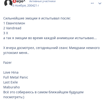
^Serjio^
Активные участники
6 Ноября, 2004
21 г
Сильнейшие эмоции я испытывал после:
1 Евангелион
2 Vandread
3 Х
а так я эмоции во время каждой анимешки испытываю...
Х вчера досмотрел, сегодняшний сеанс Миядзаки немного
успокоил меня..
Fazer
Love Hina
Full Metal Panic
Last Exile
Maburaho
Всё это собираюсь в самом ближайщем будущем
посмотреть:)