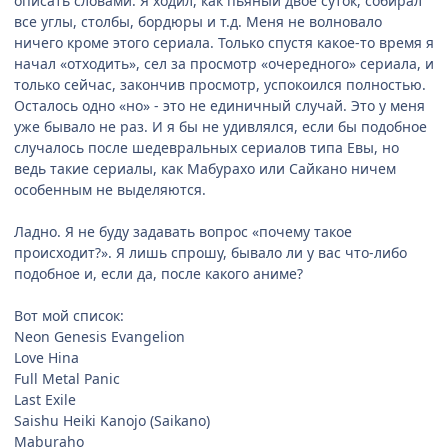
описать словами. Я ходил, как пьяный двое суток, собирал
все углы, столбы, бордюры и т.д. Меня не волновало
ничего кроме этого сериала. Только спустя какое-то время я
начал «отходить», сел за просмотр «очередного» сериала, и
только сейчас, закончив просмотр, успокоился полностью.
Осталось одно «но» - это не единичный случай. Это у меня
уже бывало не раз. И я бы не удивлялся, если бы подобное
случалось после шедевральных сериалов типа Евы, но
ведь такие сериалы, как Мабурахо или Сайкано ничем
особенным не выделяются.
Ладно. Я не буду задавать вопрос «почему такое
происходит?». Я лишь спрошу, бывало ли у вас что-либо
подобное и, если да, после какого аниме?
Вот мой список:
Neon Genesis Evangelion
Love Hina
Full Metal Panic
Last Exile
Saishu Heiki Kanojo (Saikano)
Maburaho