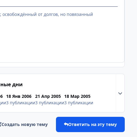
ь; освобождённый от долгов, но повязанный
ные дни
Разверну
06
18 Янв 2006
21 Апр 2005
18 Мар 2005
ции
3 публикации
3 публикации
3 публикации
Создать новую тему
Ответить на эту тему