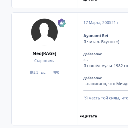
17 Марта, 2005
21 г
Ayanami Rei
Я читал. Вкусно =)
Neo[RAGE]
Добавлено:
зы
Старожилы
Я нашёл мульт 1982 го
2,5 тыс.
0
посты
Репутация
Добавлено:
...написано, что Миядз
"Я часть той силы, чт
Цитата