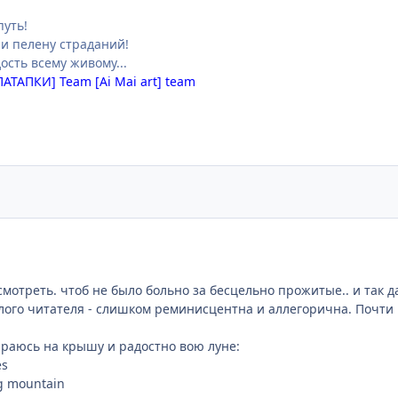
путь!
 и пелену страданий!
ость всему живому...
ПАТАПКИ] Team [Ai Mai art] team
смотреть. чтоб не было больно за бесцельно прожитые.. и так д
слого читателя - слишком реминисцентна и аллегорична. Почти
бираюсь на крышу и радостно вою луне:
es
ng mountain