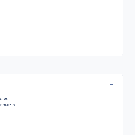
comment_265
алее.
 притча.