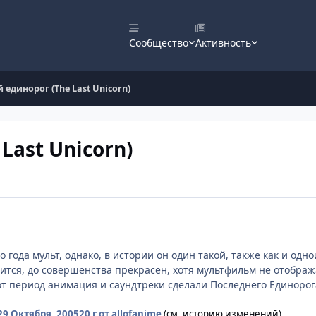
Сообщество
Активность
 единорог (The Last Unicorn)
Last Unicorn)
 года мульт, однако, в истории он один такой, также как и одн
тся, до совершенства прекрасен, хотя мультфильм не отобража
тот период анимация и саундтреки сделали Последнего Единор
29 Октября, 2005
20 г
от allofanime
(см. историю изменений)