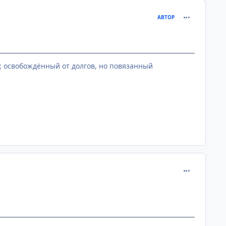
comment_160
АВТОР
ь; освобождённый от долгов, но повязанный
comment_160