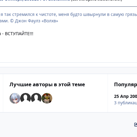
 я так стремился к чистоте, меня будто швырнули в самую гряз
ами. © Джон Фаулз «Волхв»
 - ВСТУПАЙТЕ!!!
Лучшие авторы в этой теме
Популяр
25 Апр 20
3 публика