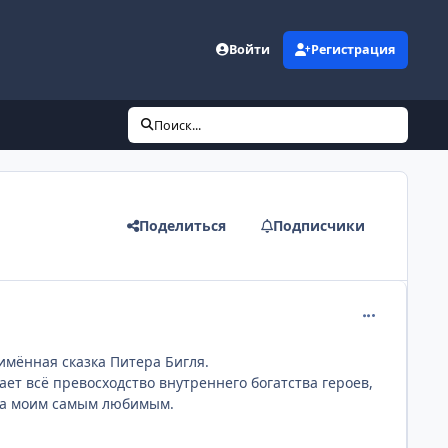
Войти
Регистрация
Поиск...
Поделиться
Подписчики
comment_135
оимённая сказка Питера Бигля.
ет всё превосходство внутреннего богатства героев,
ога моим самым любимым.