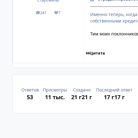
Старожилы
241
7
Именно теперь, когда
посты
Репутация
собственными кредит
Тим моих поклонников
Цитата
Ответов
Просмотры
Создано
Последний ответ
53
11 тыс.
21 г
21 г
17 г
17 г