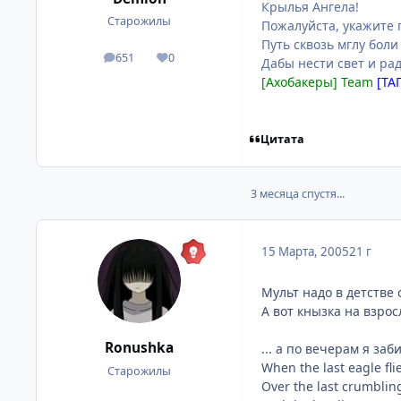
Крылья Ангела!
Старожилы
Пожалуйста, укажите 
Путь сквозь мглу боли
651
0
посты
Репутация
Дабы нести свет и рад
[Ахобакеры] Team
[ТА
Цитата
3 месяца спустя...
15 Марта, 2005
21 г
Мульт надо в детстве 
А вот кнызка на взро
Ronushka
... а по вечерам я за
When the last eagle fli
Старожилы
Over the last crumbli