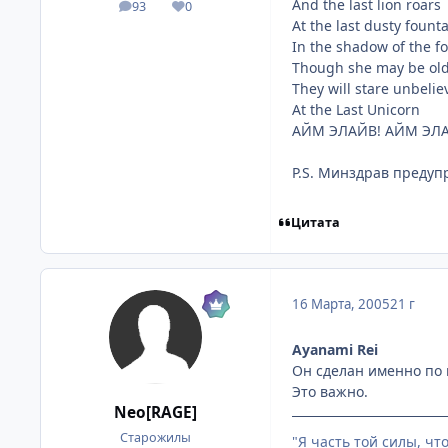
And the last lion roars
93
0
посты
Репутация
At the last dusty fount
In the shadow of the fo
Though she may be ol
They will stare unbelie
At the Last Unicorn
АЙМ ЭЛАЙВ! АЙМ ЭЛАА
P.S. Минздрав предуп
Цитата
16 Марта, 2005
21 г
Ayanami Rei
Он сделан именно по 
Это важно.
Neo[RAGE]
Старожилы
"Я часть той силы, чт