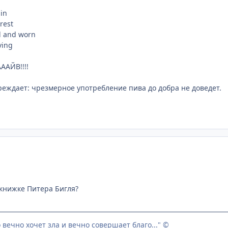
ain
rest
d and worn
ving
АЙВ!!!!
реждает: чрезмерное употребление пива до добра не доведет.
книжке Питера Бигля?
о вечно хочет зла и вечно совершает благо..." ©