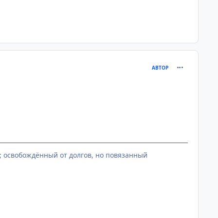
comment_268
АВТОР
ь; освобождённый от долгов, но повязанный