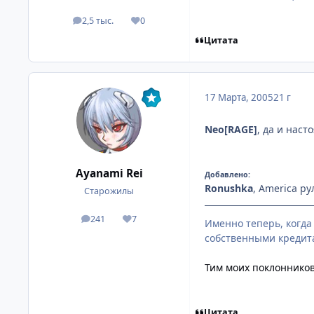
2,5 тыс.
0
посты
Репутация
Цитата
17 Марта, 2005
21 г
Neo[RAGE]
, да и наст
Ayanami Rei
Добавлено:
Ronushka
, America ру
Старожилы
241
7
посты
Репутация
Именно теперь, когда
собственными кредит
Тим моих поклонников
Цитата