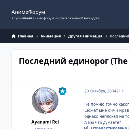
Перейти к содержимому
АнимеФорум
Крупнейший аниме-форум на русскоязычной площадке
Главная
Анимация
Другая анимация
Последний
Последний единорог (The 
29 Октября, 2004
21 г
Не помню точно какого
Сюжет мне оччч нрави
однако неплохая на 
Ayanami Rei
А Вы что думаете?
Отредактировано