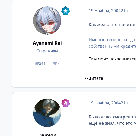
19 Ноября, 2004
21 г
Как жель, что почита
Именно теперь, когда
Ayanami Rei
собственными кредит
Старожилы
Тим моих поклонников
241
7
посты
Репутация
Цитата
19 Ноября, 2004
21 г
Было дело, смотрел та
ещё не знал, что это 
Demion