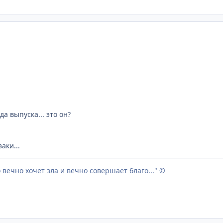
да выпуска... это он?
аки...
о вечно хочет зла и вечно совершает благо..." ©