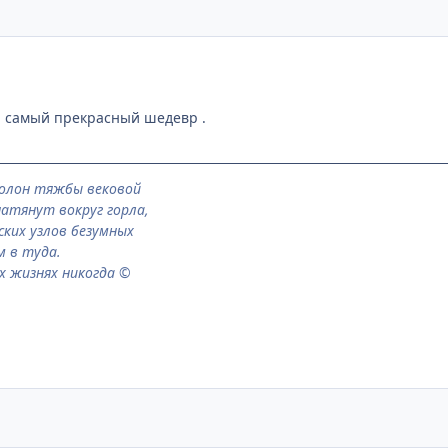
л самый прекрасный шедевр .
полон тяжбы вековой
натянут вокруг горла,
ких узлов безумных
м в туда.
их жизнях никогда
©