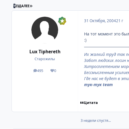
ПОСЛЕДНЯЯ СТРАНИЦА
1
2
3
ДАЛЕЕ
31 Октября, 2004
21 г
На тот момент это бы
:)
Lux Tiphereth
Их жалкий труд так 
Старожилы
Забот людских лосин 
Хитросплетением морс
495
0
посты
Репутация
Бессмысленным усилие
Где нас не будет в эт
тук-тук team
Цитата
3 недели спустя...