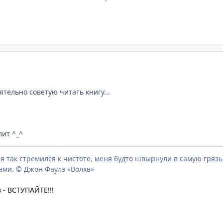
оятельно советую читать книгу...
лит ^_^
 я так стремился к чистоте, меня будто швырнули в самую гряз
ами. © Джон Фаулз «Волхв»
 - ВСТУПАЙТЕ!!!