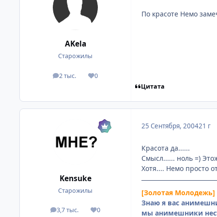
По красоте Немо замеч
AKela
Старожилы
2 тыс.
0
посты
Репутация
Цитата
25 Сентября, 2004
21 г
Красота да......
Смысл...... ноль =) Это
Хотя.... Немо просто
Kensuke
Старожилы
[Золотая Молодежь]
Знаю я вас анимешни
3,7 тыс.
0
посты
Репутация
мы анимешники нес