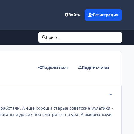
Войти
Регистрация
Поиск...
Поделиться
Подписчики
comment_107
работали. А еще хороши старые советские мультики -
аботаны и до сих пор смотрятся на ура. А америанскую