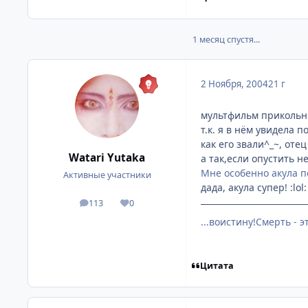
1 месяц спустя...
2 Ноября, 2004
21 г
мультфильм прикольн
т.к. я в нём увидела
как его звали^_~, оте
Watari Yutaka
а так,если опустить н
Мне особенно акула п
Активные участники
дада, акула супер! :lol:
113
0
посты
Репутация
...воистину!Смерть - 
Цитата