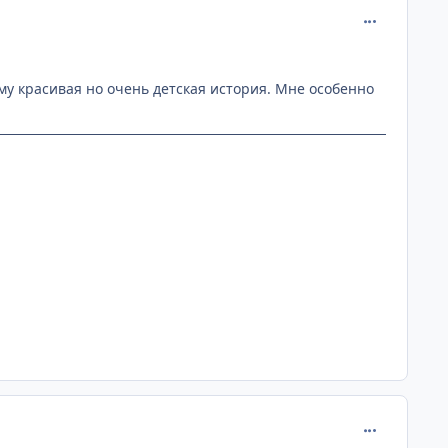
comment_107
у красивая но очень детская история. Мне особенно
comment_107