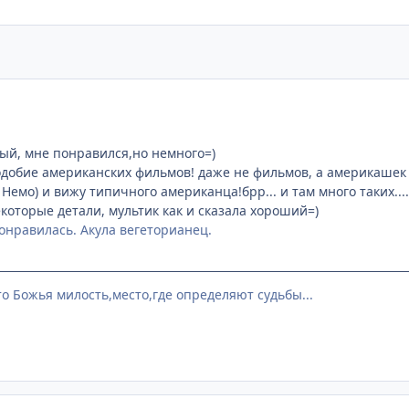
ый, мне понравился,но немного=)
 подобие американских фильмов! даже не фильмов, а америкашек
ц Немо) и вижу типичного американца!брр... и там много таких....
екоторые детали, мультик как и сказала хороший=)
онравилась. Акула вегеторианец.
это Божья милость,место,где определяют судьбы...