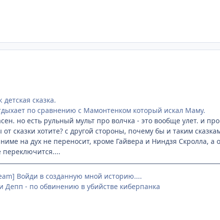
ж детская сказка.
 отдыхает по сравнению с Мамонтенком который искал Маму.
ен. но есть рульный мульт про волчка - это вообще улет. и про 
ы от сказки хотите? с другой стороны, почему бы и таким сказка
аниме на дух не переносит, кроме Гайвера и Ниндзя Скролла, а 
 переключится....
team] Войди в созданную мной историю....
 Депп - по обвинению в убийстве киберпанка