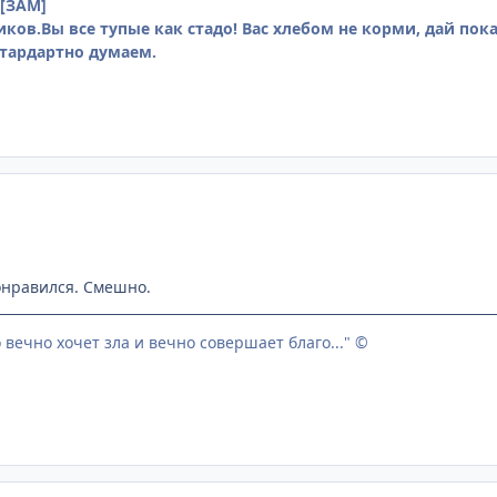
[ЗАМ]
ков.Вы все тупые как стадо! Вас хлебом не корми, дай пок
тардартно думаем.
онравился. Смешно.
о вечно хочет зла и вечно совершает благо..." ©