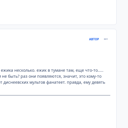
comment_107
АВТОР
ежика несколько. ежик в тумане там, еще что-то.....
м не быть? раз они появляются, значит, это кому-то
от диснеевских мультов фанатеет. правда, ему девять