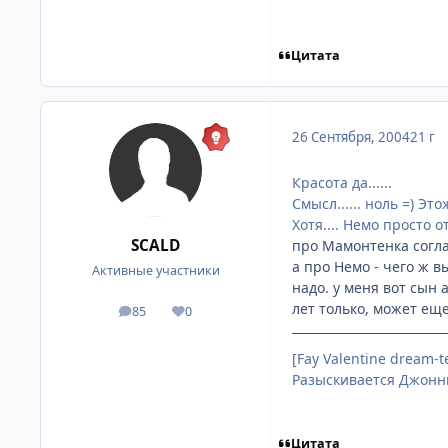
Цитата
26 Сентября, 2004
21 г
Красота да......
Смысл...... ноль =) Это
Хотя.... Немо просто
SCALD
про Мамонтенка соглас
а про Немо - чего ж в
Активные участники
надо. у меня вот сын 
лет только, может еще
85
0
посты
Репутация
[Fay Valentine dream-
Разыскивается Джонни
Цитата