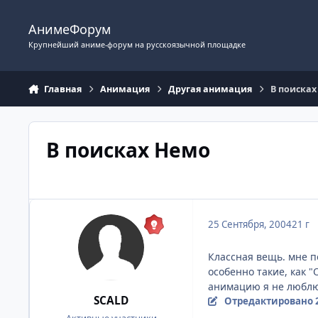
Перейти к содержимому
АнимеФорум
Крупнейший аниме-форум на русскоязычной площадке
Главная
Анимация
Другая анимация
В поиска
В поисках Немо
25 Сентября, 2004
21 г
Классная вещь. мне п
особенно такие, как "
анимацию я не люблю -
SCALD
Отредактировано