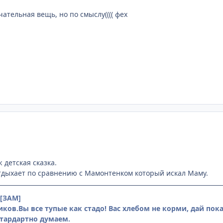
ательная вещь, но по смыслу(((( фех
ж детская сказка.
 отдыхает по сравнению с Мамонтенком который искал Маму.
[ЗАМ]
ков.Вы все тупые как стадо! Вас хлебом не корми, дай пок
тардартно думаем.