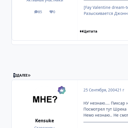
Активные участники
[Fay Valentine dream-
85
0
Разыскивается Джонн
посты
Репутация
Цитата
ПОСЛЕДНЯЯ СТРАНИЦА
1
2
ДАЛЕЕ
25 Сентября, 2004
21 г
НУ незнаю.... Пиксар 
Посмотрел тут Шрека в
Немо незнаю.. Не смо
Kensuke
Старожилы