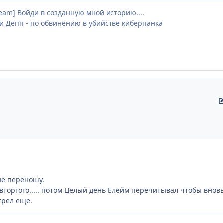
team] Войди в созданную мной историю....
и Депп - по обвинению в убийстве киберпанка
не переношу.
торгого..... потом Целый день Блейм перечитывал чтобы вновь в
трел еще.