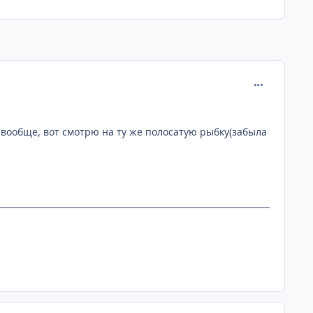
comment_138
 вообще, вот смотрю на ту же полосатую рыбку(забыла