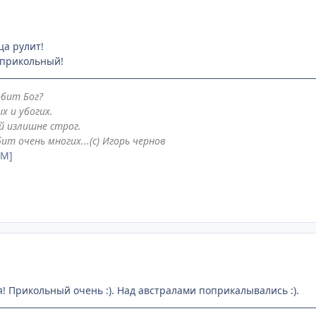
ца рулит!
 прикольный!
юбит Бог?
х и убогих.
й излишне строг.
ит очень многих...(с) Игорь чернов
AM]
! Прикольный очень :). Над австралами поприкалывались :).