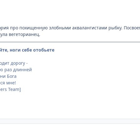
ория про похищенную злобными аквалангистами рыбку. Посвоем
кула вегеторианец.
йте, ноги себе отобьете
дит дорогу -
ню раз длинней
 ни Бога
ся мне!
sers Team]