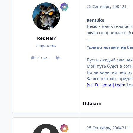
25 Сентября, 2004
21 г
Kensuke
Немо - жалостная ист
акула понравилась. А
RedHair
Старожилы
Только ногами не бе
1,1 тыс.
0
посты
Репутация
Пусть каждый сам нахо
Мой путь будет в сот
Но не виню ни черта,
За все платить придет
[sci-Fi Hentai] team
[Lo
Цитата
25 Сентября, 2004
21 г