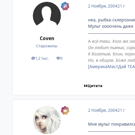
2 Ноября, 2004
21 г
неа, рыбка-склерозни
Мульт оооочень даже
Coven
А
всё-таки. Кого же л
Старожилы
Он любит пьяных, сиры
К богатым, блин, поро
1,2 тыс.
0
посты
Репутация
Но, в общем, Боже люб
[АмерикаМастДай TE
Цитата
2 Ноября, 2004
21 г
Мне мульт понравился