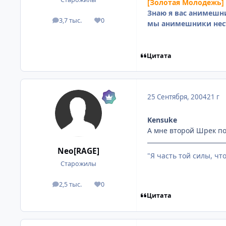
[Золотая Молодежь]
Знаю я вас анимешни
3,7 тыс.
0
посты
Репутация
мы анимешники нес
Цитата
25 Сентября, 2004
21 г
Kensuke
А мне второй Шрек п
Neo[RAGE]
"Я часть той силы, чт
Старожилы
2,5 тыс.
0
посты
Репутация
Цитата