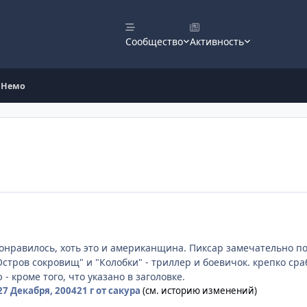
Сообщество
Активность
х Немо
онравилось, хоть это и американщина. Пиксар замечательно по
Остров сокровищ" и "Колобки" - триллер и боевичок. крепко ср
 кроме того, что указано в заголовке.
27 Декабря, 2004
21 г
от сакура
(см. историю изменений)