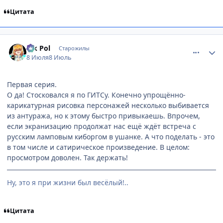
Цитата
comment_3223363
Статистика автора
Vik Pol
Старожилы
8 Июля
8 Июль
Первая серия.
О да! Стосковался я по ГИТСу. Конечно упрощённо-
карикатурная рисовка персонажей несколько выбивается
из антуража, но к этому быстро привыкаешь. Впрочем,
если экранизацию продолжат нас ещё ждёт встреча с
русским ламповым киборгом в ушанке. А что поделать - это
в том числе и сатирическое произведение. В целом:
просмотром доволен. Так держать!
Ну, это я при жизни был весёлый!..
Цитата