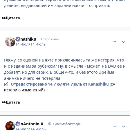
девице, выдававшей им задание насчет госприюта.
Цитата
comment_3223896
Статистика автора
Kanashiku
Старожилы
14 Июля
14 Июль
Гляжу, со сценой на яхте приключилась та же история, что
и с изданием за рубежом? Ну, в смысле - может, на DVD ее и
добавят, но для своих. В общем-то, и без этого фрейма
анимка ничего не потеряла.
Отредактировано
14 Июля
14 Июль
от Kanashiku
(см.
историю изменений)
Цитата
comment_3223902
Статистика автора
BonAntonio X
Супермодераторы
14 Июля
14 Июль