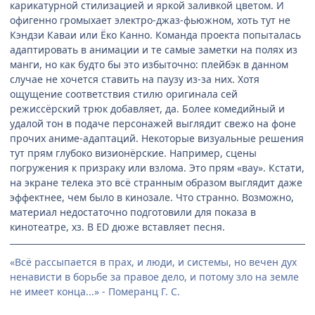
карикатурной стилизацией и яркой заливкой цветом. И
офигенно громыхает электро-джаз-фьюжном, хоть тут не
Кэндзи Каваи или Ёко Канно. Команда проекта попыталась
адаптировать в анимации и те самые заметки на полях из
манги, но как будто бы это избыточно: плейбэк в данном
случае не хочется ставить на паузу из-за них. Хотя
ощущение соответствия стилю оригинала сей
режиссёрский трюк добавляет, да. Более комедийный и
удалой тон в подаче персонажей выглядит свежо на фоне
прочих аниме-адаптаций. Некоторые визуальные решения
тут прям глубоко визионёрские. Например, сцены
погружения к призраку или взлома. Это прям «вау». Кстати,
на экране телека это всё странным образом выглядит даже
эффектнее, чем было в кинозале. Что странно. Возможно,
материал недостаточно подготовили для показа в
кинотеатре, хз. В ED дюже вставляет песня.
«Всё рассыпается в прах, и люди, и системы, но вечен дух
ненависти в борьбе за правое дело, и потому зло на земле
не имеет конца...» - Померанц Г. С.