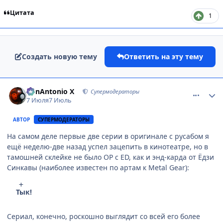
Цитата
1
Создать новую тему
Ответить на эту тему
comment_3223359
Статистика автора
BonAntonio X
Супермодераторы
7 Июля
7 Июль
АВТОР
СУПЕРМОДЕРАТОРЫ
На самом деле первые две серии в оригинале с русабом я
ещё неделю-две назад успел зацепить в кинотеатре, но в
тамошней склейке не было OP c ED, как и энд-карда от Ёдзи
Синкавы (наиболее известен по артам к Metal Gear):
Тык!
Сериал, конечно, роскошно выглядит со всей его более