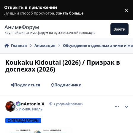
Перейти к содержимому
Открыть в приложении
×
З
Лучший способ просмотра.
Узнать больше
.
АнимеФорум
Войти
Крупнейший аниме-форум на русскоязычной площадке
Главная
Анимация
Обсуждение отдельных аниме и м
Koukaku Kidoutai (2026) / Призрак в
доспехах (2026)
Поделиться
Подписчики
comment_3223283
Статистика автора
BonAntonio X
Супермодераторы
6 Июля
6 Июль
СУПЕРМОДЕРАТОРЫ