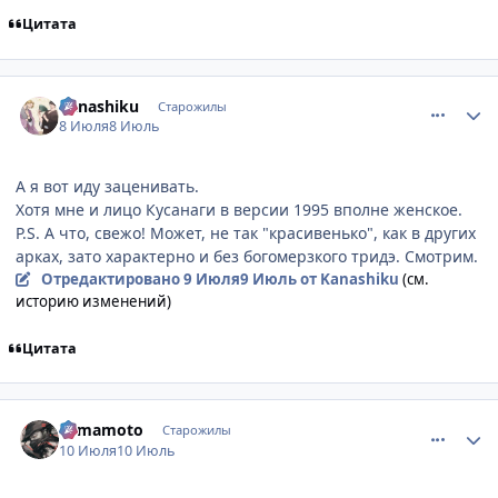
Цитата
comment_3223392
Статистика автора
Kanashiku
Старожилы
8 Июля
8 Июль
А я вот иду заценивать.
Хотя мне и лицо Кусанаги в версии 1995 вполне женское.
P.S. А что, свежо! Может, не так "красивенько", как в других
арках, зато характерно и без богомерзкого тридэ. Смотрим.
Отредактировано
9 Июля
9 Июль
от Kanashiku
(см.
историю изменений)
Цитата
comment_3223506
Статистика автора
Yamamoto
Старожилы
10 Июля
10 Июль