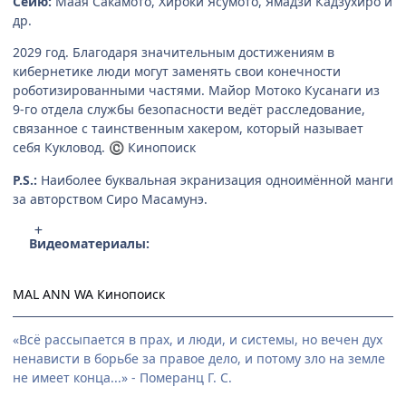
Сейю:
Маая Сакамото, Хироки Ясумото, Ямадзи Кадзухиро и
др.
2029 год. Благодаря значительным достижениям в
кибернетике люди могут заменять свои конечности
роботизированными частями. Майор Мотоко Кусанаги из
9-го отдела службы безопасности ведёт расследование,
связанное с таинственным хакером, который называет
себя Кукловод.
Кинопоиск
©
P.S.:
Наиболее буквальная экранизация одноимённой манги
за авторством Сиро Масамунэ.
Видеоматериалы:
MAL
ANN
WA
Кинопоиск
«Всё рассыпается в прах, и люди, и системы, но вечен дух
ненависти в борьбе за правое дело, и потому зло на земле
не имеет конца...» - Померанц Г. С.