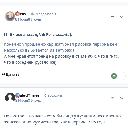
comment_3223372
Статистика автора
Mira5
Модераторы
8 Июля
8 Июль
5 часов назад, Vik Pol сказал(а):
Конечно упрощённо-карикатурная рисовка персонажей
несколько выбивается из антуража
А мне нравится тренд на рисовку в стиле 80-х, что в гитс,
что в соседней русалочке)
Цитата
1
comment_3223375
Статистика автора
SealedTimer
Старожилы
8 Июля
8 Июль
Не смотрел, но здесь хотя бы лицо у Кусанаги несомненно
женское, а не мужиковатое, как в версии 1995 года.