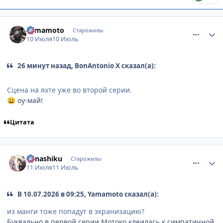
comment_3223509
Статистика автора
Yamamoto
Старожилы
10 Июля
10 Июль
26 минут назад, BonAntonio X сказал(а):
Сцена на яхте уже во второй серии.
оу-май!
😀
Цитата
comment_3223592
Статистика автора
Kanashiku
Старожилы
11 Июля
11 Июль
В 10.07.2026 в 09:25, Yamamoto сказал(а):
из манги тоже попадут в экранизацию?
Буквально в первой серии Мотоко клеилась к симпатичной