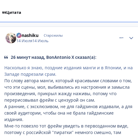
Цитата
comment_3223903
Статистика автора
Kanashiku
Старожилы
14 Июля
14 Июль
26 минут назад, BonAntonio X сказал(а):
Насколько я знаю, поздние издания манги и в Японии, и на
Западе подрезали срам.
По слову автора манги, который красивыми словами о том,
что эти сцены, мол, выбивались из настроения и замысла
произведения, прикрыл жажду наживы, потому что
перерисовывал фрейм с цензурой он сам.
А ранние, с эксклюзивом, не для гайдзинов издавали, а для
своей аудитории, чтобы она не брала гайдзинские
издания.
Мне-то повезло тот фрейм увидеть в первозданном виде,
поэтому с российской "пиратки" немного смешно, там