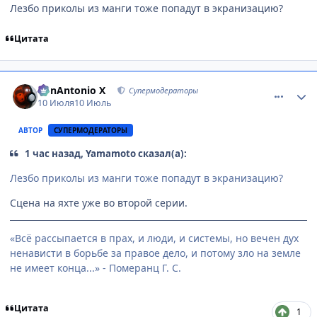
Лезбо приколы из манги тоже попадут в экранизацию?
Цитата
comment_3223507
Статистика автора
BonAntonio X
Супермодераторы
10 Июля
10 Июль
АВТОР
СУПЕРМОДЕРАТОРЫ
1 час назад, Yamamoto сказал(а):
Лезбо приколы из манги тоже попадут в экранизацию?
Сцена на яхте уже во второй серии.
«Всё рассыпается в прах, и люди, и системы, но вечен дух
ненависти в борьбе за правое дело, и потому зло на земле
не имеет конца...» - Померанц Г. С.
Цитата
1