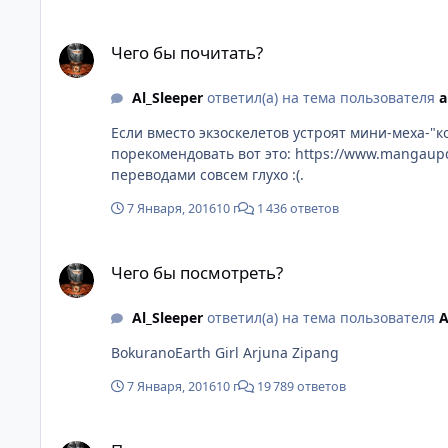
Чего бы почитать?
Чего бы почитать?
Al_Sleeper
ответил(а) на тема пользователя
a
Если вместо экзоскелетов устроят мини-меха-"к
порекомендовать вот это: https://www.mangaupdate
переводами совсем глухо :(.
7 Января, 2016
10 г
1 436 ответов
Чего бы посмотреть?
Чего бы посмотреть?
Al_Sleeper
ответил(а) на тема пользователя
A
BokuranoEarth Girl Arjuna Zipang
7 Января, 2016
10 г
19 789 ответов
Помощь в опознании аниме