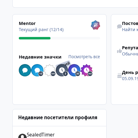
Посмотреть все
Найти конте
Mentor
Посто
Текущий ранг (12/14)
Найти 
Репут
Посмотреть все
Обычн
Недавние значки
Посмотреть все
РЕДКИЙ
День 
05.09.1
Недавние посетители профиля
SealedTimer