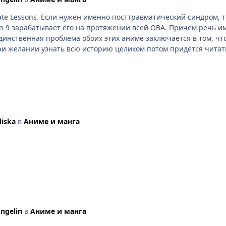
 Narutaru и Alien 9. У Акиры из
lien 9 зарабатывает его на протяжении всей ОВА. Причём речь 
Единственная проблема обоих этих аниме заключается в том, ч
ри желании узнать всю историю целиком потом придётся читать
liska
в
Аниме и манга
ngelin
в
Аниме и манга