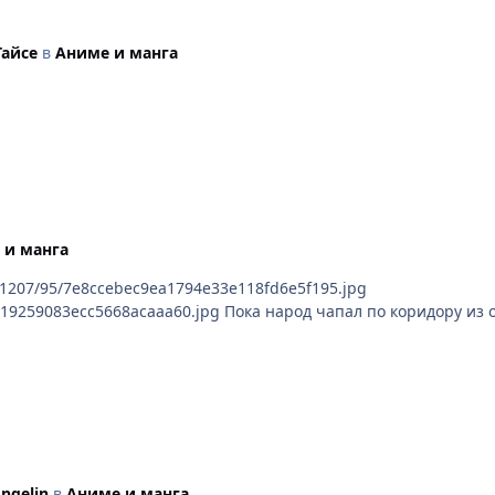
Тайсе
в
Аниме и манга
 и манга
015/1207/95/7e8ccebec9ea1794e33e118fd6e5f195.jpg
826919259083ecc5668acaaa60.jpg Пока народ чапал по коридору и
ngelin
в
Аниме и манга