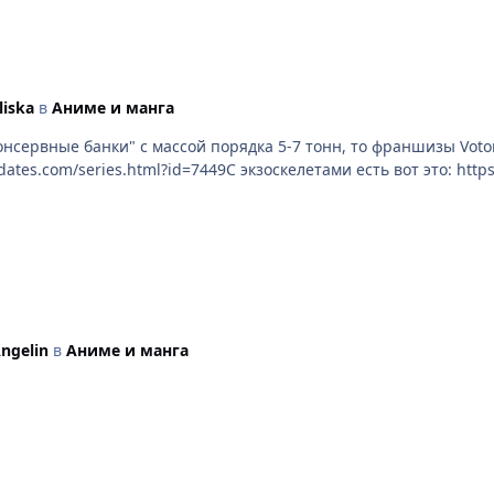
liska
в
Аниме и манга
онсервные банки" с массой порядка 5-7 тонн, то франшизы Voto
s.com/series.html?id=7449С экзоскелетами есть вот это: https://e
ngelin
в
Аниме и манга