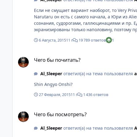
Если не смущает вариант наоборот, то Very Private Lessons. Если нужен именно посттравматический синдром, то могу порекомендовать
Narutaru он есть с самого начала, а Юри из A
сознания, судорогами, галлюцинациями и пр. 
экранизированы только наполовину, поэтому п
6 Августа, 2015
11 г
19 789 ответов
1
Чего бы почитать?
Чего бы почитать?
Al_Sleeper
ответил(а) на тема пользователя
a
Shin Angyo Onshi?
27 Февраля, 2015
11 г
1 436 ответов
Чего бы посмотреть?
Чего бы посмотреть?
Al_Sleeper
ответил(а) на тема пользователя
A