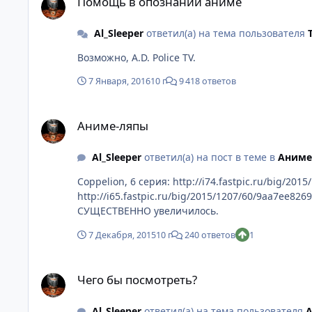
Помощь в опознании аниме
Al_Sleeper
ответил(а) на тема пользователя
Возможно, A.D. Police TV.
7 Января, 2016
10 г
9 418 ответов
Аниме-ляпы
Аниме-ляпы
Al_Sleeper
ответил(а) на пост в теме в
Аниме
Coppelion, 6 серия: http://i74.fastpic.ru/big/2
http://i65.fastpic.ru/big/2015/1207/60/9aa7ee
СУЩЕСТВЕННО увеличилось.
7 Декабря, 2015
10 г
240 ответов
1
Чего бы посмотреть?
Чего бы посмотреть?
Al_Sleeper
ответил(а) на тема пользователя
A