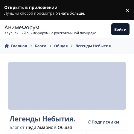
Перейти к содержимому
Открыть в приложении
×
З
Лучший способ просмотра.
Узнать больше
.
АнимеФорум
Войти
Крупнейший аниме-форум на русскоязычной площадке
Главная
Блоги
Общая
Легенды Небытия.
Легенды Небытия.
Подписчики
Блог от
Леди Амарис
в
Общая