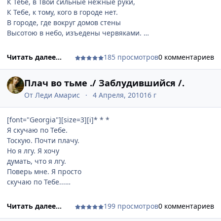
К Тебе, в Твои сильные нежные руки,
К Тебе, к тому, кого в городе нет.
В городе, где вокруг домов стены
Высотою в небо, изъедены червяками.
В домах живут Быт, Ложь и Измены,
Запечные боги с дохлыми пауками.
Читать далее...
185 просмотров
0 комментариев
Свет пронзает. Грязь в землю уходит.
Я иду. К Тебе. - Жадно, неутомимо.
Плач во тьме ./ Заблудившийся /.
Боль и Страх к Твоей Тьме меня проводят,
Моя жажда Тебя так неутолима!
От
Леди Амарис
4 Апреля, 2010
16 г
Я иду. К Тебе. - Прохода не видно.
Дорога верна... Ничего не пойму.
[font="Georgia"][size=3][i]* * *
Я чиста душою, лишь немного обидно
Я скучаю по Тебе.
Очищенной Светом входить во Тьму.
Тоскую. Почти плачу.
.............................................................................[/i][/size][/font]
Но я лгу. Я хочу
думать, что я лгу.
Поверь мне. Я просто
скучаю по Тебе...
Скучаю и лгу...[/i][/size][/font]
Читать далее...
199 просмотров
0 комментариев