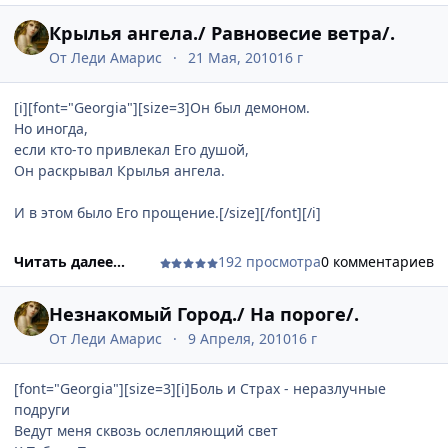
Крылья ангела./ Равновесие ветра/.
От
Леди Амарис
21 Мая, 2010
16 г
[i][font="Georgia"][size=3]Он был демоном.
Но иногда,
если кто-то привлекал Его душой,
Он раскрывал Крылья ангела.
И в этом было Его прощение.[/size][/font][/i]
Читать далее...
192 просмотра
0 комментариев
Незнакомый Город./ На пороге/.
От
Леди Амарис
9 Апреля, 2010
16 г
[font="Georgia"][size=3][i]Боль и Страх - неразлучные
подруги
Ведут меня сквозь ослепляющий свет