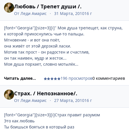
Любовь / Трепет души /.
От
Леди Амарис
31 Марта, 2010
16 г
[font="Georgia"][size=3][i]" Моя душа трепещет, как струна,
к которой прикоснулись чьи-то пальцы.
Мгновение - и вот она поёт,
она живёт от этой дерзкой ласки.
Мотив так прост - он радостен и счастлив,
он так наивен, мудр и жесток...
Моя душа порхает, словно мотылёк
лишь от того, что Вы затронули её начало. "[/i][/size][/font]
Читать далее...
196 просмотров
0 комментариев
Страх. / Непознанное/.
От
Леди Амарис
27 Марта, 2010
16 г
[font="Georgia"][size=3][i]Страх правит разумом
Это как любовь
Ты боишься бояться в который раз