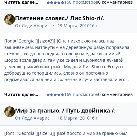
Читать далее...
168 просмотров
0 комментариев
Плетение словес./ Лис Shio-ri/.
От
Леди Амарис
19 Марта, 2010
16 г
[font="Georgia"][size=3][i]Она низко склонилась над
вышиванием, натянутым на деревянную раму, поправила
стежок..; когда она подняла голову на едва слышимый
шорох возле двери, там уже сидел и щурился в лукавой
усмешке рыжий и хитрый - Мудрый Лис Shio-ri. Его усы
добродушно топорщились, словно он постоянно
подсмеивался над ней и солнечные лучи заставляли его
шкуру золотиться ещё больше.
Сколько он уже сидел тихий и невидимый на пороге,
Читать далее...
169 просмотров
0 комментариев
наблюдая за ней ?.. - она чуть вздрогнула от
неожиданности, выпрямляясь.
Мир за гранью. / Путь двойника /.
Всецело завладев её вниманием , Лис отточенным
движением мага (или иллюзиониста ) достал вдруг откуда-
От
Леди Амарис
18 Марта, 2010
16 г
то из-за своего пушистого уха большой сочный помидор и
смачно вцепился в него зубами.
[font="Georgia"][size=3][i]Всё просто и мир за гранью был