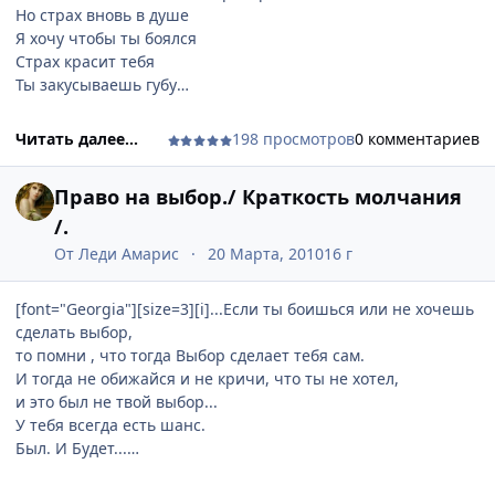
Но страх вновь в душе
Я хочу чтобы ты боялся
Страх красит тебя
Ты закусываешь губу
Ты прячешь глаза в ресницах
А я - жду
Читать далее...
198 просмотров
0 комментариев
Пусть слова мои
Вгоняют тебя в пот
Право на выбор./ Краткость молчания
И тебя
Сковывает смертный ужас
/.
Дрожь колотит тебя
От
Леди Амарис
20 Марта, 2010
16 г
И ты вновь
Забываешь о том
[font="Georgia"][size=3][i]...Если ты боишься или не хочешь
Что ты - воин.
сделать выбор,
Страхом будет тебе любовь...[/i][/size][/font]
то помни , что тогда Выбор сделает тебя сам.
И тогда не обижайся и не кричи, что ты не хотел,
и это был не твой выбор...
У тебя всегда есть шанс.
Был. И Будет...
Воспользуйся своим правом на выбор.[/i][/size][/font]