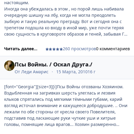
- Миледи, вышивка портит ваши глаза и осанку! - перед
настоящим.
обаянием этой бестии было невозможно устоять и она
Иногда она убеждалась в этом , но порой лишь набивала
улыбнулась:
очередную шишку на лбу, когда не могла преодолеть
- И что вы предлагаете , мой хитромудрый Друг?
зыбкую и такую реальную преграду. Вот и сегодня она с
- Имею честь пригласить вас на прогулку по лабиринтам и
трепетом подошла ко входу в иной мир, уже почти теряя
садам Догадок, как раз сегодня я нашёл замечательную
свою сущность в круговороте образов и теней, забывая ГДЕ
тропу всю такую загадочную и таинственную, и, думаю, по
она по-настоящему есть - здесь или там ?.. Протягивая
ней интересно будет дойти до самой Разгадки!
ладонь, погрузилась взглядом в тёплое сияние чьих-то
Читать далее...
260 просмотров
0 комментариев
Лис сделал зверскую мордочку, плотоядно схряпал остатки
влекущих глаз... - своих ? Вздрогнула, не выплывая из
овоща-томата и задорно подмигнул ей.
тумана предвкушения, сделала шаг вперёд и ... прошла
Она рассмеялась, встала, потягиваясь, отложила
Псы Войны. / Оскал Друга./
сквозь Зеркало.
вышивание в корзиночку для рукоделья на столике.
От
Леди Амарис
15 Марта, 2010
16 г
Выглянула в окно : свежая зелень и пронзительная синева
Выйдя с Другой Стороны, она не удержалась, обернулась,
небес звали на простор. Ветер игриво потянул её за
бросив полувзгляд назад и увидела, как досадливо
[font="Georgia"][size=3][i]Псы Войны отозваны Хозяином.
локоны.
потирает лоб Та, Другая, которая так и не научилась
Вздыбленная на загривках шерсть улеглась и лезвия
- Почему бы и нет... - произнесла она, делая шаг вслед за
проходить сквозь Грань Миров...[/i][/size][/font]
клыков спрятались под мягкими тёмными губами, карий
Мудрым Лисом Shio-ri по пути Загадок и Тайн.
взгляд источал внимание и кажущееся добродушие. .. Они
Скрипнула дверь... не закрылась до конца... широкий
лежали по обе стороны от кресла своего Повелителя,
солнечный луч проник в дом и высветил кресло , на
подставив под ласкающие руки чуткие уши и хитрые
котором она только что сидела и вышивание на столике,
головы, помнящие лица врагов... Хозяин размеренно
которое она так внезапно отставила. С полотна, натянутого
гладил своих Псов , даруя им редкую ласку , ведь Война
на раму , недовольно нахмурившись и обиженно