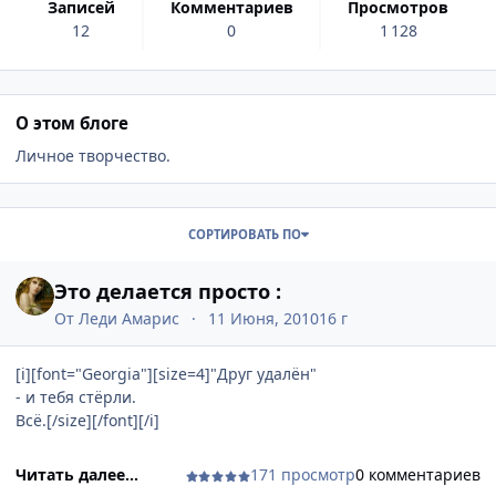
записей
комментариев
просмотров
12
0
1 128
О этом блоге
Личное творчество.
Записи в этом блоге
СОРТИРОВАТЬ ПО
Это делается просто :
От
Леди Амарис
11 Июня, 2010
16 г
[i][font="Georgia"][size=4]"Друг удалён"
- и тебя стёрли.
Всё.[/size][/font][/i]
Читать далее...
171 просмотр
0 комментариев