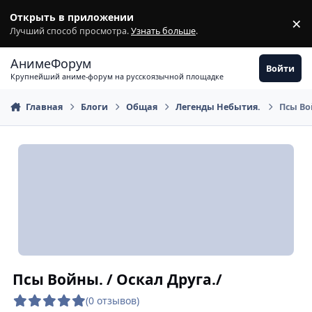
Перейти к содержимому
Открыть в приложении
×
З
Лучший способ просмотра.
Узнать больше
.
АнимеФорум
Войти
Крупнейший аниме-форум на русскоязычной площадке
Главная
Блоги
Общая
Легенды Небытия.
Псы Во
Псы Войны. / Оскал Друга./
(0 отзывов)