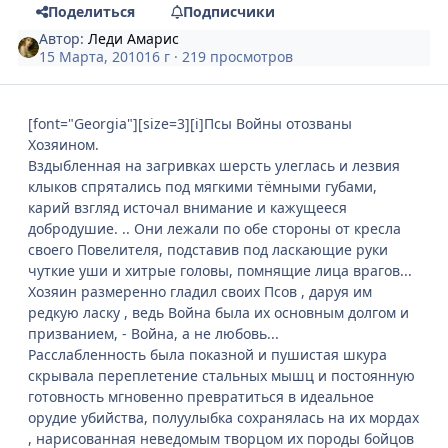
Поделиться
Подписчики
Автор:
Леди Амарис
15 Марта, 2010
16 г
· 219 просмотров
[font="Georgia"][size=3][i]Псы Войны отозваны
Хозяином.
Вздыбленная на загривках шерсть улеглась и лезвия
клыков спрятались под мягкими тёмными губами,
карий взгляд источал внимание и кажущееся
добродушие. .. Они лежали по обе стороны от кресла
своего Повелителя, подставив под ласкающие руки
чуткие уши и хитрые головы, помнящие лица врагов...
Хозяин размеренно гладил своих Псов , даруя им
редкую ласку , ведь Война была их основным долгом и
призванием, - Война, а не любовь...
Расслабленность была показной и пушистая шкура
скрывала переплетение стальных мышц и постоянную
готовность мгновенно превратиться в идеальное
орудие убийства, полуулыбка сохранялась на их мордах
, нарисованная неведомым творцом их породы бойцов