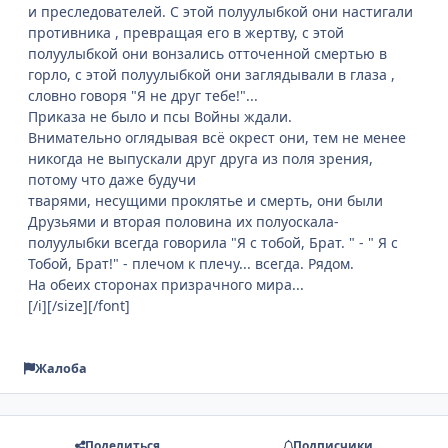
и преследователей. С этой полуулыбкой они настигали
противника , превращая его в жертву, с этой
полуулыбкой они вонзались отточенной смертью в
горло, с этой полуулыбкой они заглядывали в глаза ,
словно говоря "Я не друг тебе!"...
Приказа не было и псы Войны ждали.
Внимательно оглядывая всё окрест они, тем не менее
никогда не выпускали друг друга из поля зрения,
потому что даже будучи
тварями, несущими проклятье и смерть, они были
Друзьями и вторая половина их полуоскала-
полуулыбки всегда говорила "Я с тобой, Брат. " - " Я с
Тобой, Брат!" - плечом к плечу... всегда. Рядом.
На обеих сторонах призрачного мира...
[/i][/size][/font]
Жалоба
Поделиться
Подписчики