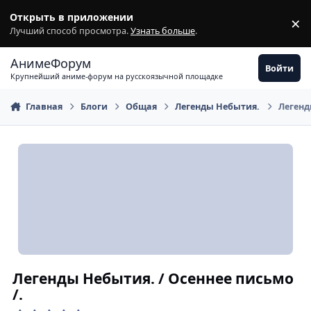
Перейти к содержимому
Открыть в приложении
×
З
Лучший способ просмотра.
Узнать больше
.
АнимеФорум
Войти
Крупнейший аниме-форум на русскоязычной площадке
Главная
Блоги
Общая
Легенды Небытия.
Легенд
Легенды Небытия. / Осеннее письмо
/.