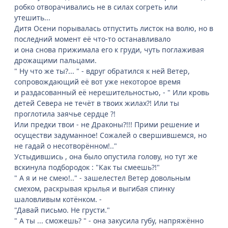
робко отворачивались не в силах согреть или
утешить...
Дитя Осени порывалась отпустить листок на волю, но в
последний момент её что-то останавливало
и она снова прижимала его к груди, чуть поглаживая
дрожащими пальцами.
" Ну что же ты?... " - вдруг обратился к ней Ветер,
сопровождающий её вот уже некоторое время
и раздасованный её нерешительностью, - " Или кровь
детей Севера не течёт в твоих жилах?! Или ты
проглотила заячье сердце ?!
Или предки твои - не Драконы?!!! Прими решение и
осуществи задуманное! Сожалей о свершившемся, но
не гадай о несотворённом!.."
Устыдившись , она было опустила голову, но тут же
вскинула подбородок : "Как ты смеешь?!"
" А я и не смею!.." - зашелестел Ветер довольным
смехом, раскрывая крылья и выгибая спинку
шаловливым котёнком. -
"Давай письмо. Не грусти."
" А ты ... сможешь? " - она закусила губу, напряжённо