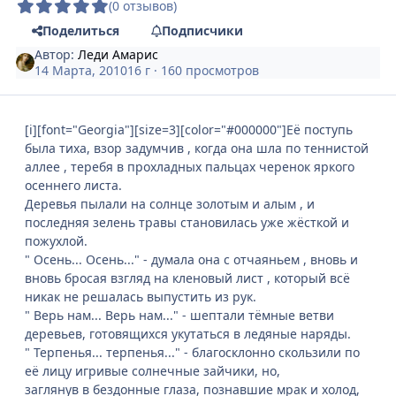
(0 отзывов)
Поделиться
Подписчики
Автор:
Леди Амарис
14 Марта, 2010
16 г
· 160 просмотров
[i][font="Georgia"][size=3][color="#000000"]Её поступь
была тиха, взор задумчив , когда она шла по теннистой
аллее , теребя в прохладных пальцах черенок яркого
осеннего листа.
Деревья пылали на солнце золотым и алым , и
последняя зелень травы становилась уже жёсткой и
пожухлой.
" Осень... Осень..." - думала она с отчаяньем , вновь и
вновь бросая взгляд на кленовый лист , который всё
никак не решалась выпустить из рук.
" Верь нам... Верь нам..." - шептали тёмные ветви
деревьев, готовящихся укутаться в ледяные наряды.
" Терпенья... терпенья..." - благосклонно скользили по
её лицу игривые солнечные зайчики, но,
заглянув в бездонные глаза, познавшие мрак и холод,