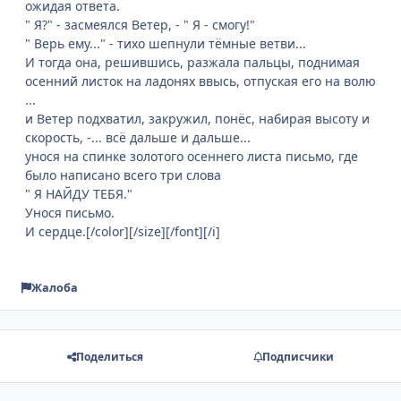
ожидая ответа.
" Я?" - засмеялся Ветер, - " Я - смогу!"
" Верь ему..." - тихо шепнули тёмные ветви...
И тогда она, решившись, разжала пальцы, поднимая
осенний листок на ладонях ввысь, отпуская его на волю
...
и Ветер подхватил, закружил, понёс, набирая высоту и
скорость, -... всё дальше и дальше...
унося на спинке золотого осеннего листа письмо, где
было написано всего три слова
" Я НАЙДУ ТЕБЯ."
Унося письмо.
И сердце.[/color][/size][/font][/i]
Жалоба
Поделиться
Подписчики