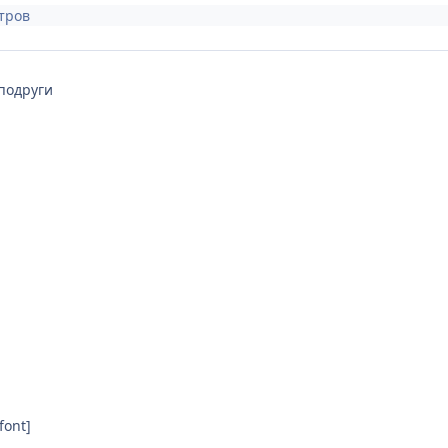
тров
 подруги
][/font]