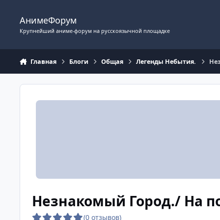
Перейти к содержимому
АнимеФорум
Крупнейший аниме-форум на русскоязычной площадке
Главная
Блоги
Общая
Легенды Небытия.
Нез
Незнакомый Город./ На по
(0 отзывов)