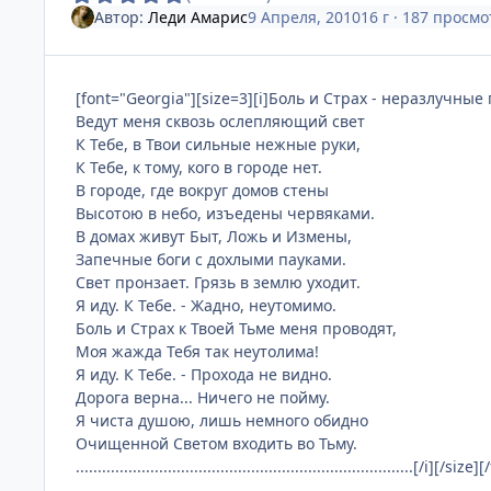
Автор:
Леди Амарис
9 Апреля, 2010
16 г
· 187 просмо
[font="Georgia"][size=3][i]Боль и Страх - неразлучные
Ведут меня сквозь ослепляющий свет
К Тебе, в Твои сильные нежные руки,
К Тебе, к тому, кого в городе нет.
В городе, где вокруг домов стены
Высотою в небо, изъедены червяками.
В домах живут Быт, Ложь и Измены,
Запечные боги с дохлыми пауками.
Свет пронзает. Грязь в землю уходит.
Я иду. К Тебе. - Жадно, неутомимо.
Боль и Страх к Твоей Тьме меня проводят,
Моя жажда Тебя так неутолима!
Я иду. К Тебе. - Прохода не видно.
Дорога верна... Ничего не пойму.
Я чиста душою, лишь немного обидно
Очищенной Светом входить во Тьму.
.............................................................................[/i][/size