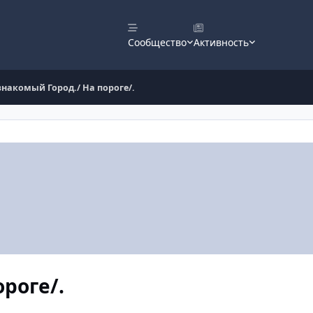
Сообщество
Активность
накомый Город./ На пороге/.
роге/.