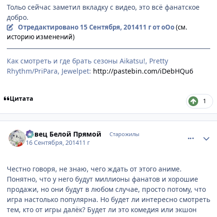
Тольо сейчас заметил вкладку с видео, это всё фанатское
добро.
Отредактировано
15 Сентября, 2014
11 г
от оОо
(см.
историю изменений)
Как смотреть и где брать сезоны Aikatsu!, Pretty
Rhythm/PriPara, Jewelpet:
http://pastebin.com/iDebHQu6
Цитата
1
comment_2948561
Статистика автора
Певец Белой Прямой
Старожилы
16 Сентября, 2014
11 г
Честно говоря, не знаю, чего ждать от этого аниме.
Понятно, что у него будут миллионы фанатов и хорошие
продажи, но они будут в любом случае, просто потому, что
игра настолько популярна. Но будет ли интересно смотреть
тем, кто от игры далёк? Будет ли это комедия или экшон