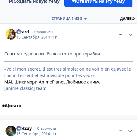
Создать новую тему
Ответить на эту тему
П
СТРАНИЦА 1 ИЗ 3
ДАЛЕЕ
comment_2948270
Статистика автора
Guard
Старожилы
15 Сентября, 2014
11 г
Совсем недавно же было что-то про корабли.
«Voici mon secret. Il est tres simple: on ne voit bien qu’avec le
coeur. L’essentiel est invisible pour les yeux»
MAL
Шикимори
AnimePlanet
Любимое аниме
[anime classic] team
Цитата
comment_2948282
Статистика автора
Plotcay
Старожилы
15 Сентября, 2014
11 г