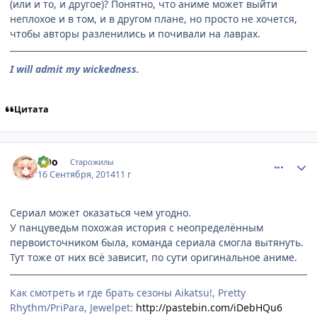
(или и то, и другое)? Понятно, что аниме может выйти
неплохое и в том, и в другом плане, но просто не хочется,
чтобы авторы разленились и почивали на лаврах.
I will admit my wickedness.
Цитата
comment_2948584
Статистика автора
оОо
Старожилы
16 Сентября, 2014
11 г
Сериал может оказаться чем угодно.
У панцуведьм похожая история с неопределённым
первоисточником была, команда сериала смогла вытянуть.
Тут тоже от них всё зависит, по сути оригинальное аниме.
Как смотреть и где брать сезоны Aikatsu!, Pretty
Rhythm/PriPara, Jewelpet:
http://pastebin.com/iDebHQu6