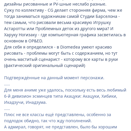
дизайны рисованные и PV-шные неслабо разные.
Сужу по коллективу - CG делает сторонняя фирма, чем же
тогда заниматься художникам самой Студии Барселона -
тем самым, что рисовали весьма красивую Игрушку
Астаротты или Проблемных деток из другого мира? И
Харуку Ногизаку - где компьютерная графика засветилась в
основном в OP&ED.
Для себя я определился - в Diomedea умеют красиво
рисовать - проблемы могут быть с содержанием, но тут
очень маститый сценарист - которому все карты в руки
(фактический оригинальный сценарий)
Подтверждённые на данный момент персонажи.
.....
Для меня аниме уже удалось, поскольку есть весь любимый
6-й дивизион эсминцев типа Акацуки: Акацуки, Хибики,
Икадзучи, Инадзума.
.....
Плюс не все классы ещё представлены, особенно за
подлодок обидно, так что жду пополнений.
А адмирал, говорят, не представлен, было бы хорошим