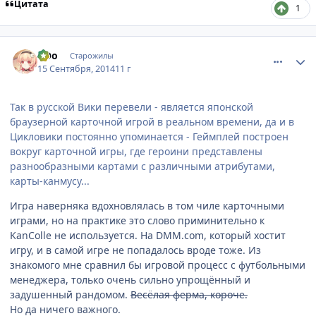
Цитата
1
comment_2948362
Статистика автора
оОо
Старожилы
15 Сентября, 2014
11 г
Так в русской Вики перевели - является японской
браузерной карточной игрой в реальном времени, да и в
Цикловики постоянно упоминается - Геймплей построен
вокруг карточной игры, где героини представлены
разнообразными картами с различными атрибутами,
карты-канмусу...
Игра наверняка вдохновлялась в том чиле карточными
играми, но на практике это слово приминительно к
KanColle не используется. На DMM.com, который хостит
игру, и в самой игре не попадалось вроде тоже. Из
знакомого мне сравнил бы игровой процесс с футбольными
менеджера, только очень сильно упрощённый и
задушенный рандомом.
Весёлая ферма, короче.
Но да ничего важного.