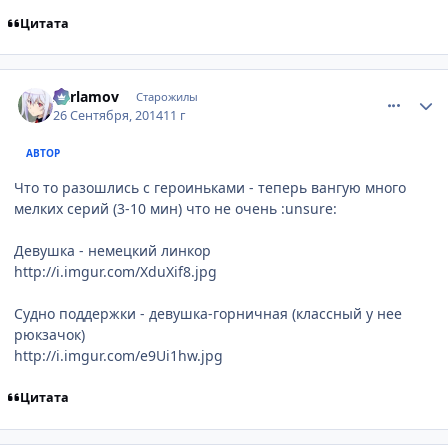
Цитата
comment_2950082
Статистика автора
Xarlamov
Старожилы
26 Сентября, 2014
11 г
АВТОР
Что то разошлись с героиньками - теперь вангую много
мелких серий (3-10 мин) что не очень :unsure:
Девушка - немецкий линкор
http://i.imgur.com/XduXif8.jpg
Судно поддержки - девушка-горничная (классный у нее
рюкзачок)
http://i.imgur.com/e9Ui1hw.jpg
Цитата