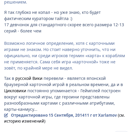
решением.
Я так глубоко не копал - но уже знаю, кто будет
фактическим куратором тайтла :)
17 девчонок для стандартного скорее всего размера 12-13
серий - более чем
Возможно логичное определение, хотя с карточными
играми не знаком. Но стоит наверно уточнить, что ни
официально, ни среди игроков термин «карта» к кораблям
не применяется. Сама себя игра «карточной» тоже не
зовёт, по крайней мере не видел.
Так в
русской Вики
перевели - является японской
браузерной карточной игрой в реальном времени, да и в
Цикловики
постоянно упоминается - Геймплей построен
вокруг карточной игры, где героини представлены
разнообразными картами с различными атрибутами,
карты-канмусу...
Отредактировано
15 Сентября, 2014
11 г
от Xarlamov
(см.
историю изменений)