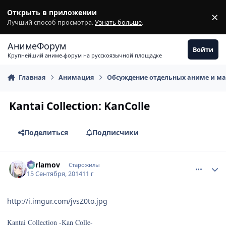
Перейти к содержимому
Открыть в приложении
×
З
Лучший способ просмотра.
Узнать больше
.
АнимеФорум
Войти
Крупнейший аниме-форум на русскоязычной площадке
Главная
Анимация
Обсуждение отдельных аниме и м
Kantai Collection: KanColle
Поделиться
Подписчики
comment_2948267
Статистика автора
Xarlamov
Старожилы
15 Сентября, 2014
11 г
http://i.imgur.com/jvsZ0to.jpg
Kantai Collection -Kan Colle-