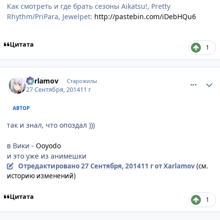
Как смотреть и где брать сезоны Aikatsu!, Pretty
Rhythm/PriPara, Jewelpet:
http://pastebin.com/iDebHQu6
Цитата
1
comment_2950297
Статистика автора
Xarlamov
Старожилы
27 Сентября, 2014
11 г
АВТОР
так и знал, что опоздал )))
в Вики -
Ooyodo
и это уже из анимешки
Отредактировано
27 Сентября, 2014
11 г
от Xarlamov
(см.
историю изменений)
Цитата
1