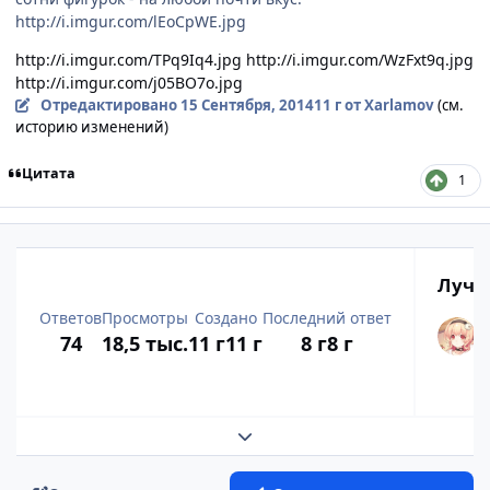
http://i.imgur.com/lEoCpWE.jpg
http://i.imgur.com/TPq9Iq4.jpg
http://i.imgur.com/WzFxt9q.jpg
http://i.imgur.com/j05BO7o.jpg
Отредактировано
15 Сентября, 2014
11 г
от Xarlamov
(см.
историю изменений)
Цитата
1
Лучш
Ответов
Просмотры
Создано
Последний ответ
74
18,5 тыс.
11 г
11 г
8 г
8 г
Развернуть обзор темы