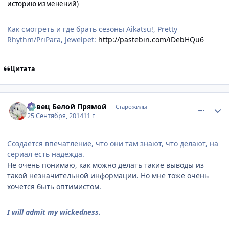
историю изменений)
Как смотреть и где брать сезоны Aikatsu!, Pretty
Rhythm/PriPara, Jewelpet:
http://pastebin.com/iDebHQu6
Цитата
comment_2950008
Статистика автора
Певец Белой Прямой
Старожилы
25 Сентября, 2014
11 г
Создаётся впечатление, что они там знают, что делают, на
сериал есть надежда.
Не очень понимаю, как можно делать такие выводы из
такой незначительной информации. Но мне тоже очень
хочется быть оптимистом.
I will admit my wickedness.