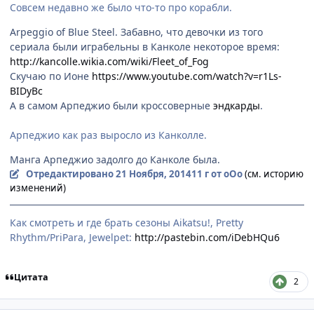
Совсем недавно же было что-то про корабли.
Arpeggio of Blue Steel. Забавно, что девочки из того
сериала были играбельны в Канколе некоторое время:
http://kancolle.wikia.com/wiki/Fleet_of_Fog
Скучаю по Ионе
https://www.youtube.com/watch?v=r1Ls-
BIDyBc
А в самом Арпеджио были кроссоверные
эндкарды
.
Арпеджио как раз выросло из Канколле.
Манга Арпеджио задолго до Канколе была.
Отредактировано
21 Ноября, 2014
11 г
от оОо
(см. историю
изменений)
Как смотреть и где брать сезоны Aikatsu!, Pretty
Rhythm/PriPara, Jewelpet:
http://pastebin.com/iDebHQu6
Цитата
2