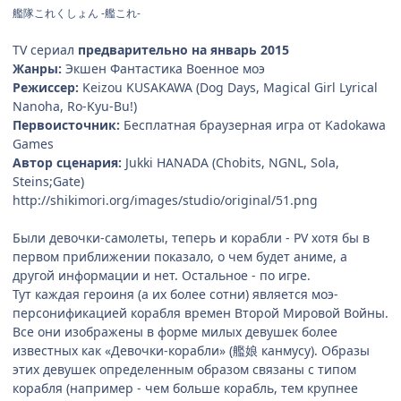
艦隊これくしょん -艦これ-
ТV сериал
предварительно на январь 2015
Жанры:
Экшен Фантастика Военное моэ
Режиссер:
Keizou KUSAKAWA (Dog Days, Magical Girl Lyrical
Nanoha, Ro-Kyu-Bu!)
Первоисточник:
Бесплатная браузерная игра от Kadokawa
Games
Автор сценария:
Jukki HANADA (Chobits, NGNL, Sola,
Steins;Gate)
http://shikimori.org/images/studio/original/51.png
Были девочки-самолеты, теперь и корабли - PV хотя бы в
первом приближении показало, о чем будет аниме, а
другой информации и нет. Остальное - по игре.
Тут каждая героиня (а их более сотни) является моэ-
персонификацией корабля времен Второй Мировой Войны.
Все они изображены в форме милых девушек более
известных как «Девочки-корабли» (艦娘 канмусу). Образы
этих девушек определенным образом связаны с типом
корабля (например - чем больше корабль, тем крупнее