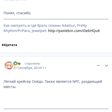
Понял, спасибо.
Как смотреть и где брать сезоны Aikatsu!, Pretty
Rhythm/PriPara, Jewelpet:
http://pastebin.com/iDebHQu6
Цитата
comment_2950295
Статистика автора
оОо
Старожилы
27 Сентября, 2014
11 г
Лёгкий крейсер Ооёдо. Также является NPC, раздающей
квесты.