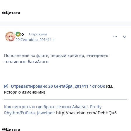
Цитата
comment_2949028
Статистика автора
оОо
Старожилы
20 Сентября, 2014
11 г
Пополнение во флоте, первый крейсер,
это просто
топливные баки
Атаго:
Отредактировано
20 Сентября, 2014
11 г
от оОо
(см.
историю изменений)
Как смотреть и где брать сезоны Aikatsu!, Pretty
Rhythm/PriPara, Jewelpet:
http://pastebin.com/iDebHQu6
Цитата