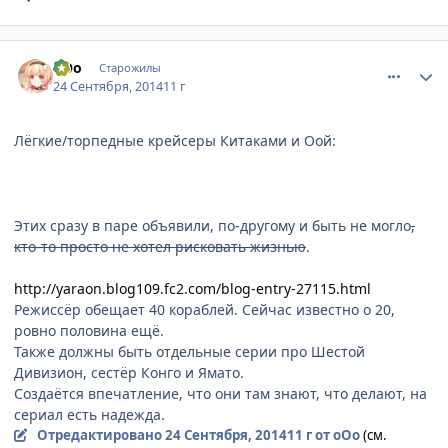
comment_2949784
Статистика автора
оОо
Старожилы
24 Сентября, 2014
11 г
Лёгкие/торпедные крейсеры Китаками и Оой:
Этих сразу в паре объявили, по-другому и быть не могло
,
кто-то просто не хотел рисковать жизнью
.
http://yaraon.blog109.fc2.com/blog-entry-27115.html
Режиссёр обещает 40 кораблей. Сейчас известно о 20,
ровно половина ещё.
Также должны быть отдельные серии про Шестой
Дивизион, сестёр Конго и Ямато.
Создаётся впечатление, что они там знают, что делают, на
сериал есть надежда.
Отредактировано
24 Сентября, 2014
11 г
от оОо
(см.