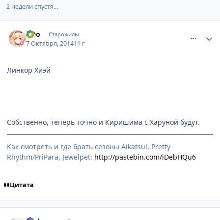
2 недели спустя...
comment_2952153
Статистика автора
оОо
Старожилы
7 Октября, 2014
11 г
Линкор Хиэй
Собственно, теперь точно и Киришима с Харуной будут.
Как смотреть и где брать сезоны Aikatsu!, Pretty
Rhythm/PriPara, Jewelpet:
http://pastebin.com/iDebHQu6
Цитата
comment_2952160
Статистика автора