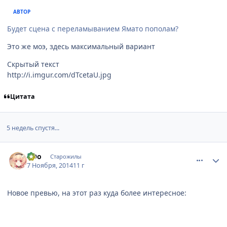
АВТОР
Будет сцена с переламыванием Ямато пополам?
Это же моэ, здесь максимальный вариант
Скрытый текст
http://i.imgur.com/dTcetaU.jpg
Цитата
5 недель спустя...
comment_2956550
Статистика автора
оОо
Старожилы
7 Ноября, 2014
11 г
Новое превью, на этот раз куда более интересное: