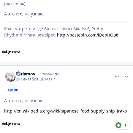
рюкзачок)
А это кто, не узнаю.
Как смотреть и где брать сезоны Aikatsu!, Pretty
Rhythm/PriPara, Jewelpet:
http://pastebin.com/iDebHQu6
Цитата
comment_2950134
Статистика автора
Xarlamov
Старожилы
26 Сентября, 2014
11 г
АВТОР
А это кто, не узнаю.
http://en.wikipedia.org/wiki/Japanese_food_supply_ship_Irako
Цитата
1