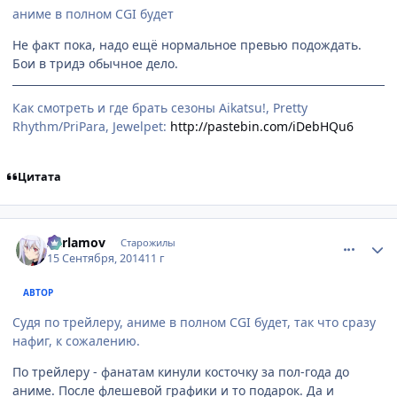
аниме в полном CGI будет
Не факт пока, надо ещё нормальное превью подождать.
Бои в тридэ обычное дело.
Как смотреть и где брать сезоны Aikatsu!, Pretty
Rhythm/PriPara, Jewelpet:
http://pastebin.com/iDebHQu6
Цитата
comment_2948321
Статистика автора
Xarlamov
Старожилы
15 Сентября, 2014
11 г
АВТОР
Судя по трейлеру, аниме в полном CGI будет, так что сразу
нафиг, к сожалению.
По трейлеру - фанатам кинули косточку за пол-года до
аниме. После флешевой графики и то подарок. Да и