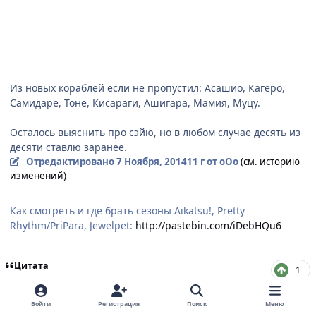
Из новых кораблей если не пропустил: Асашио, Кагеро,
Самидаре, Тоне, Кисараги, Ашигара, Мамия, Муцу.
Осталось выяснить про сэйю, но в любом случае десять из
десяти ставлю заранее.
Отредактировано
7 Ноября, 2014
11 г
от оОо
(см. историю
изменений)
Как смотреть и где брать сезоны Aikatsu!, Pretty
Rhythm/PriPara, Jewelpet:
http://pastebin.com/iDebHQu6
Цитата
1
Войти
Регистрация
Поиск
Меню
П
СТРАНИЦА 1 ИЗ 3
ДАЛЕЕ