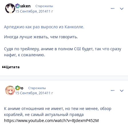
comment_2948299
Статистика автора
Quaken
Старожилы
15 Сентября, 2014
11 г
Арпеджио как раз выросло из Канколле.
Иногда лучше жевать, чем говорить.
Судя по трейлеру, аниме в полном CGI будет, так что сразу
нафиг, к сожалению.
Цитата
comment_2948306
Статистика автора
оОо
Старожилы
15 Сентября, 2014
11 г
К аниме отношения не имеет, но тем не менее, обзор
кораблей, не самый актуальный правда
https://www.youtube.com/watch?v=8JdexmP452M