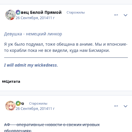
comment_2950141
Статистика автора
Певец Белой Прямой
Старожилы
26 Сентября, 2014
11 г
Девушка - немецкий линкор
Я уж было подумал, тоже обещана в аниме. Мы и японские-
то корабли пока не все видели, куда нам Бисмарки.
I will admit my wickedness.
Цитата
comment_2950160
Статистика автора
оОо
Старожилы
26 Сентября, 2014
11 г
АФ — оперативные новости о свежих игровых
обновлениях.