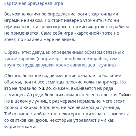
карточная браузерная игра
Возможно логичное определение, хотя с карточными
играми не знаком. Но стоит наверно уточнить, что ни
официально, ни среди игроков термин «карта» к кораблям
не применяется. Сама себя игра «карточной» тоже не
зовёт, по крайней мере не видел.
Образы этих девушек определенным образом связаны с
типом корабля (например - чем больше корабль, тем
крупнее грудь девушки, кроме авианосцев - лучниц).
Обычно большое водоизмещение означает и большие
объёмы, почти все эсминцы плоские лоли, например. Но
это не правило,
Ушио
, скажем, выбивается из ряда
эсминцев. А среди больших авианосцев есть плоская
Тайхо
.
Но в целом у лучниц с размерами нормально, чего стоят
Сорью и Хирью. Впрочем, не все авианосцы лучницы,
Тайхо выше с арбалетом, некоторые призывают самолёты
со свитков как духов, некоторые управляют ими как
марионетками.