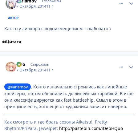
Xarlamov
Старожилы
7 Октября, 2014
11 г
АВТОР
Как то у линкора с водоизмещением - слабовато )
Цитата
comment_2952163
Статистика автора
оОо
Старожилы
7 Октября, 2014
11 г
, Конго изначально строились как линейные
@Xarlamov
крейсеры, потом обновились до линейных кораблей. В игре
они классифицируются как fast battleship. Смыл в этом в
принципе есть, хотя ещё от художника зависит наверно.
Как смотреть и где брать сезоны Aikatsu!, Pretty
Rhythm/PriPara, Jewelpet:
http://pastebin.com/iDebHQu6