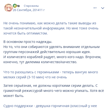
comment_2950129
Статистика автора
оОо
Старожилы
26 Сентября, 2014
11 г
Не очень понимаю, как можно делать такие выводы из
такой незначительной информации. Но мне тоже очень
хочется быть оптимистом.
В основном просто надежды.
Но то, что они собираются уделять внимание отдельным
группам персонажей действительно хорошая идея.
И количесвто кораблей радует, много кого надо. Впрочем,
конечно, тут дилемма количество/качество.
Что то разошлись с героиньками - теперь вангую много
мелких серий (3-10 мин) что не очень
Затея серьёзная, не должны короткими серии делать. С
грамотной режиссурой много чего можно упихать. Хотя всё
может быть.
Судно поддержки - девушка-горничная (классный у нее