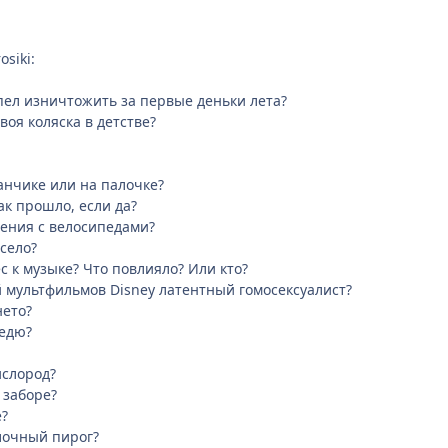
osiki:
спел изничтожить за первые деньки лета?
воя коляска в детстве?
анчике или на палочке?
ак прошло, если да?
ения с велосипедами?
есело?
ес к музыке? Что повлияло? Или кто?
й мультфильмов Disney латентный гомосексуалист?
нето?
ведю?
ислород?
 заборе?
е?
лочный пирог?