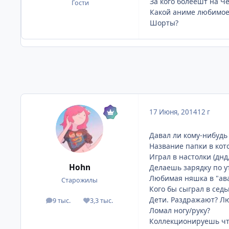
За кого болеешт на Ч
Гости
Какой аниме любимое
Шорты?
17 Июня, 2014
12 г
Давал ли кому-нибудь
Название папки в ко
Играл в настолки (днд
Hohn
Делаешь зарядку по у
Любимая няшка в "ава
Старожилы
Кого бы сыграл в сед
Дети. Раздражают? Л
9 тыс.
3,3 тыс.
посты
Репутация
Ломал ногу/руку?
Коллекционируешь чт