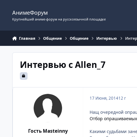
Перейти к содержимому
АнимеФорум
Крупнейший аниме-форум на русскоязычной площадке
Главная
Общение
Общение
Интервью
Интер
Интервью с Allen_7
17 Июня, 2014
12 г
Нащ очередной опраш
Отбор опрашиваемых
Гость Masteinny
Какими судьбами зане