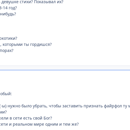
 девушке стихи? Показывал их?
-14 год?
-нибудь?
ркотики?
, которыми ты гордишся?
спорах?
собый:
р(-ы) нужно было убрать, чтобы заставить признать файрфол ту
ями?
жели в сети есть свой Бог?
 сети и реальном мире одним и тем же?