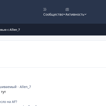
Сообщество
Активность
вью с Allen_7
иваемый - Allen_7
 тут
сло на AF?