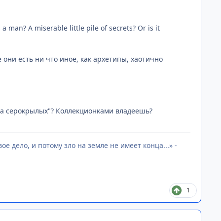
an? A miserable little pile of secrets? Or is it
 они есть ни что иное, как архетипы, хаотично
за серокрылых"? Коллекционками владеешь?
е дело, и потому зло на земле не имеет конца...» -
1