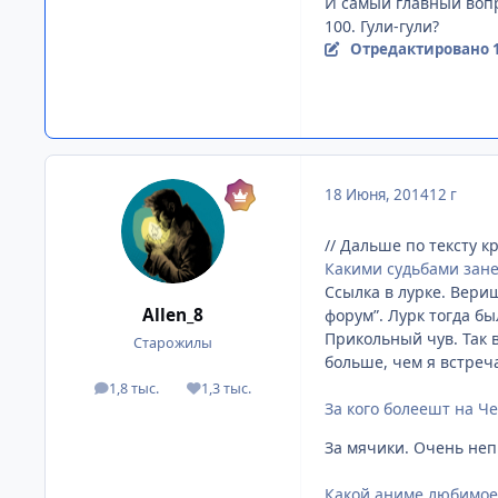
И самый главный воп
100. Гули-гули?
Отредактировано
18 Июня, 2014
12 г
// Дальше по тексту 
Какими судьбами зане
Ссылка в лурке. Вери
Allen_8
форум”. Лурк тогда б
Прикольный чув. Так 
Старожилы
больше, чем я встреч
1,8 тыс.
1,3 тыс.
посты
Репутация
За кого болеешт на Ч
За мячики. Очень неп
Какой аниме любимое