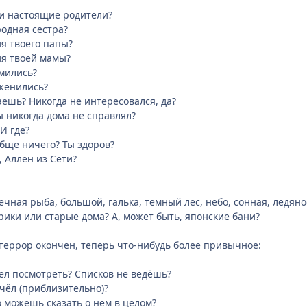
вои настоящие родители?
родная сестра?
ия твоего папы?
ия твоей мамы?
омились?
оженились?
аешь? Никогда не интересовался, да?
ы никогда дома не справлял?
 И где?
обще ничего? Ты здоров?
, Аллен из Сети?
ечная рыба, большой, галька, темный лес, небо, сонная, ледян
ики или старые дома? А, может быть, японские бани?
террор окончен, теперь что-нибудь более привычное:
пел посмотреть? Списков не ведёшь?
очёл (приблизительно)?
о можешь сказать о нём в целом?