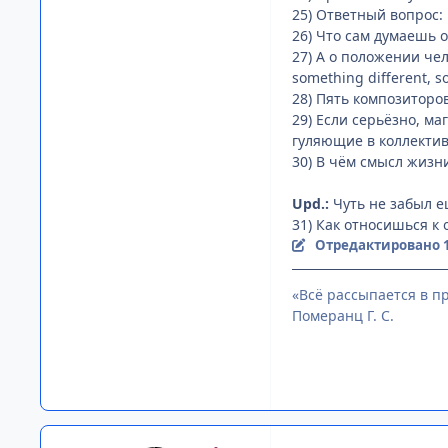
25) Ответный вопрос:
26) Что сам думаешь 
27) А о положении чело
something different, 
28) Пять композиторов
29) Если серьёзно, ма
гуляющие в коллектив
30) В чём смысл жизн
Upd.:
Чуть не забыл е
31) Как относишься 
Отредактировано
«Всё рассыпается в пр
Померанц Г. С.