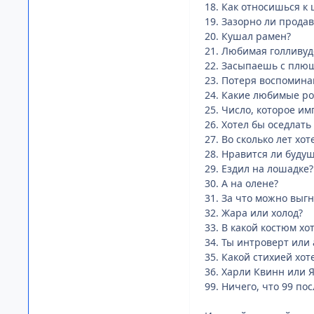
18. Как относишься к
19. Зазорно ли продав
20. Кушал рамен?
21. Любимая голливуд
22. Засыпаешь с плю
23. Потеря воспомина
24. Какие любимые р
25. Число, которое им
26. Хотел бы оседлать
27. Во сколько лет хо
28. Нравится ли будущ
29. Ездил на лошадке?
30. А на олене?
31. За что можно выгн
32. Жара или холод?
33. В какой костюм хо
34. Ты интроверт или 
35. Какой стихией хот
36. Харли Квинн или
99. Ничего, что 99 пос