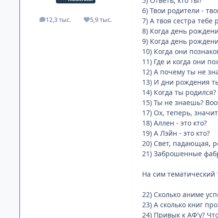
5) Ответь, кто ты?
6) Твои родители - т
12,3 тыс.
5,9 тыс.
7) А твоя сестра тебе 
посты
Репутация
8) Когда день рожден
9) Когда день рожден
10) Когда они познак
11) Где и когда они п
12) А почему ты не зн
13) И дни рождения т
14) Когда ты родился?
15) Ты не знаешь? Во
17) Ох, теперь, значит
18) Аллен - это кто?
19) А Лэйн - это кто?
20) Свет, падающая, р
21) Заброшенные фабр
На сим тематический 
22) Сколько аниме ус
23) А сколько книг пр
24) Привык к АФ'у? Чт