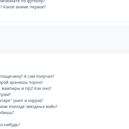
емпионате по футболу?
? Какое аниме первое?
 пощечину? А сам получал?
торой хранишь порно?
, вампиры и пр)? Как оно?
трам?
таре" (аанг и корра)?
ьмом эпизоде звездных войн?
юбишь?
о-нибудь?