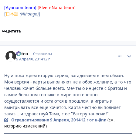
[Ayanami team]
[Elven-Nana team]
[
日本語
(Nihongo)
]
Цитата
comment_2922330
Статистика автора
Mitea
Старожилы
9 Апреля, 2014
12 г
Ну и пока ждем вторую серию, загадываем в чем обман.
Моя версия - карты выполняют не любое желание, а то что
человек хочет больше всего. Мечты о инцесте с братом и
самом большом тортике в мире постепенно
осуществляются и остаются в прошлом, а играть и
выигрывать все еще хочется. Карта честно выполняет
заказ... и здравствуй Тама, с ее "батору таносии!".
Отредактировано
9 Апреля, 2014
12 г
от u-jinn
(см.
историю изменений)