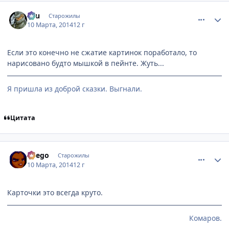
comment_2917312
Статистика автора
Ellu
Старожилы
10 Марта, 2014
12 г
Если это конечно не сжатие картинок поработало, то
нарисовано будто мышкой в пейнте. Жуть...
Я пришла из доброй сказки. Выгнали.
Цитата
comment_2917322
Статистика автора
Soego
Старожилы
10 Марта, 2014
12 г
Карточки это всегда круто.
Комаров.