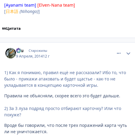
[Ayanami team]
[Elven-Nana team]
[
日本語
(Nihongo)
]
Цитата
comment_2922333
Статистика автора
Ellu
Старожилы
9 Апреля, 2014
12 г
1) Как я понимаю, правил ещё не рассказали? Ибо то, что
было - прикажи атаковать и будет щастье - как-то не
укладывается в концепцию карточной игры.
Правила не объясняли, скорее всего это будет дальше.
2) За 3 луза подряд просто отбирают карточку? Или что
похуже?
Вроде бы говорили, что после трех поражений карта чуть
ли не уничтожается.