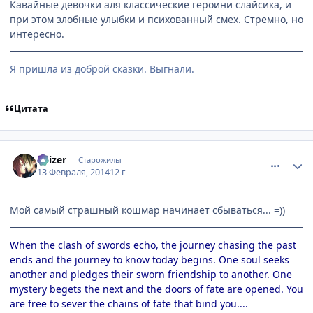
Кавайные девочки аля классические героини слайсика, и
при этом злобные улыбки и психованный смех. Стремно, но
интересно.
Я пришла из доброй сказки. Выгнали.
Цитата
comment_2912502
Статистика автора
Kaizer
Старожилы
13 Февраля, 2014
12 г
Мой самый страшный кошмар начинает сбываться... =))
When the clash of swords echo, the journey chasing the past
ends and the journey to know today begins. One soul seeks
another and pledges their sworn friendship to another. One
mystery begets the next and the doors of fate are opened. You
are free to sever the chains of fate that bind you....