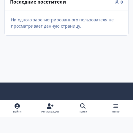
Последние посетители
0
Ни одного зарегистрированного пользователя не
просматривает данную страницу.
Светлый режим
Темный режим
Как в системе
v
k
Язык
Политика конфиденциальности
Войти
Регистрация
Поиск
Меню
Связаться с нами
Cookies
project25
Powered by
Invision Community