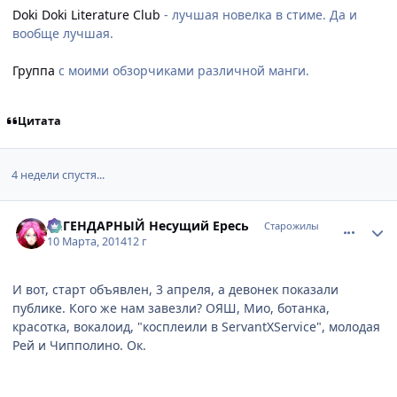
Doki Doki Literature Club
- лучшая новелка в стиме. Да и
вообще лучшая.
Группа
с моими обзорчиками различной манги.
Цитата
4 недели спустя...
comment_2917185
Статистика автора
ЛЕГЕНДАРНЫЙ Несущий Ересь
Старожилы
10 Марта, 2014
12 г
И вот, старт объявлен, 3 апреля, а девонек показали
публике. Кого же нам завезли? ОЯШ, Мио, ботанка,
красотка, вокалоид, "косплеили в ServantXService", молодая
Рей и Чипполино. Ок.