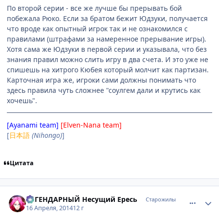
По второй серии - все же лучше бы прерывать бой
побежала Рюко. Если за братом бежит Юдзуки, получается
что вроде как опытный игрок так и не ознакомился с
правилами (штрафами за намеренное прерывание игры).
Хотя сама же Юдзуки в первой серии и указывала, что без
знания правил можно слить игру в два счета. И это уже не
спишешь на хитрого Кюбея который молчит как партизан.
Карточная игра же, игроки сами должны понимать что
здесь правила чуть сложнее "соулгем дали и крутись как
хочешь".
[Ayanami team]
[Elven-Nana team]
[
日本語
(Nihongo)
]
Цитата
comment_2923324
Статистика автора
ЛЕГЕНДАРНЫЙ Несущий Ересь
Старожилы
16 Апреля, 2014
12 г