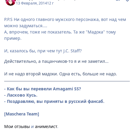
13 Февраля, 2014
12 г
P.P.S Ни одного главного мужского персонажа, вот над чем
можно задуматься....
А, впрочем, тоже не показатель. Та же "Мадока" тому
пример.
И, казалось бы, при чем тут J.C. Staff?
Действительно, а пацанчиков-то я и не заметил...
И не надо второй мадоки. Одна есть, больше не надо.
- Как бы вы перевели Amagami SS?
- Ласково Кусь.
- Поздравляю, вы приняты в русский фансаб.
[Maschera Team]
Мои отзывы
и
анимелист
.