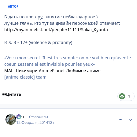
АВТОР
Гадать по постеру, занятие неблагодарное )
Лучше глянь, кто тут за дизайн персонажей отвечает:
http://myanimelist.net/people/11111/Sakai_Kyuuta
P. S. R - 17+ (violence & profanity)
«Voici mon secret. Il est tres simple: on ne voit bien qu’avec le
coeur. L’essentiel est invisible pour les yeux»
MAL
Шикимори
AnimePlanet
Любимое аниме
[anime classic] team
Цитата
1
comment_2912476
Статистика автора
Ellu
Старожилы
12 Февраля, 2014
12 г