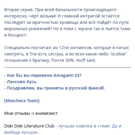
Вторая серия. При всей банальности происходящего -
интересно, чёрт возьми! И главной интригой остаётся:
последует за мрачностью кровища или всё пойдёт по пути
моральных унижений? Но а пока с экрана так и льётся тьма
и бзсхднст.
Специально посчитал: из 12ти онгоингов, которые я начал
смотреть, в 5ти есть сестры, и во всех какое-либо "особое"
отношение к братику. Почти 50%. Nuff said.
- Как бы вы перевели Amagami SS?
- Ласково Кусь.
- Поздравляю, вы приняты в русский фансаб.
[Maschera Team]
Мои отзывы
и
анимелист
.
Doki Doki Literature Club
- лучшая новелка в стиме. Да и
вообще лучшая.