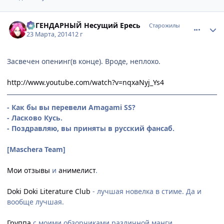
comment_2919362
Статистика автора
ЛЕГЕНДАРНЫЙ Несущий Ересь
Старожилы
23 Марта, 2014
12 г
Засвечен опенинг(в конце). Вроде, неплохо.
http://www.youtube.com/watch?v=nqxaNyj_Ys4
- Как бы вы перевели Amagami SS?
- Ласково Кусь.
- Поздравляю, вы приняты в русский фансаб.
[Maschera Team]
Мои отзывы
и
анимелист
.
Doki Doki Literature Club
- лучшая новелка в стиме. Да и
вообще лучшая.
Группа
с моими обзорчиками различной манги.