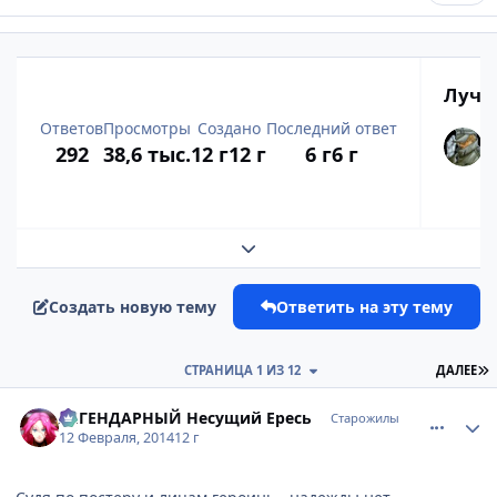
Лучш
Ответов
Просмотры
Создано
Последний ответ
292
38,6 тыс.
12 г
12 г
6 г
6 г
Развернуть обзор темы
Создать новую тему
Ответить на эту тему
П
СТРАНИЦА 1 ИЗ 12
ДАЛЕЕ
comment_2912450
Статистика автора
ЛЕГЕНДАРНЫЙ Несущий Ересь
Старожилы
12 Февраля, 2014
12 г