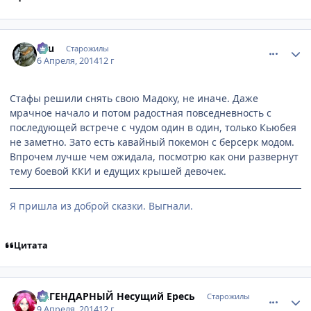
comment_2922026
Статистика автора
Ellu
Старожилы
6 Апреля, 2014
12 г
Стафы решили снять свою Мадоку, не иначе. Даже
мрачное начало и потом радостная повседневность с
последующей встрече с чудом один в один, только Кьюбея
не заметно. Зато есть кавайный покемон с берсерк модом.
Впрочем лучше чем ожидала, посмотрю как они развернут
тему боевой ККИ и едущих крышей девочек.
Я пришла из доброй сказки. Выгнали.
Цитата
comment_2922319
Статистика автора
ЛЕГЕНДАРНЫЙ Несущий Ересь
Старожилы
9 Апреля, 2014
12 г