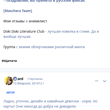
- Поздравляю, вы приняты в русский фансаб.
[Maschera Team]
Мои отзывы
и
анимелист
.
Doki Doki Literature Club
- лучшая новелка в стиме. Да и
вообще лучшая.
Группа
с моими обзорчиками различной манги.
Цитата
comment_2912509
Статистика автора
Guard
Старожилы
13 Февраля, 2014
12 г
АВТОР
Ладно, уточню, дизайн и кавайные девочки - норм. Но
карты! Они никогда до добра не доводили.