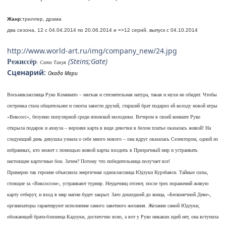
Жанр
:триллер, драма
два сезона, 12 c 04.04.2014 по 20.06.2014 и =>12 серий, выпуск с 04.10.2014
http://www.world-art.ru/img/company_new/24.jpg
(Steins;Gate)
Режиссёр
:
Сато Такуя
Сценарий:
Окада Мари
Восьмиклассница Руко Коминато – мягкая и стеснительная натура, такая и мухи не обидит. Чтобы
сестренка стала общительнее и смогла завести друзей, старший брат подарил ей колоду новой игры
«Виксосс», безумно популярной среди японской молодежи. Вечером в своей комнате Руко
открыла подарок и ахнула – верхняя карта в виде девочки в белом платье оказалась живой! На
следующий день девушка узнала о себе много нового – она вдруг оказалась Селектором, одной из
избранных, кто может с помощью живой карты входить в Призрачный мир и устраивать
настоящие карточные бои. Зачем? Потому что победительница получает все!
Примерно так героине объяснила энергичная одноклассница Юдзуки Курэбаяси. Тайные силы,
стоящие за «Виксоссом», устраивают турнир. Неудачниц отсеют, после трех поражений живую
карту отберут, и вход в мир магии будет закрыт. Зато дошедшей до конца, «Бесконечной Деве»,
организаторы гарантируют исполнение самого заветного желания. Желание самой Юдзуки,
обожающей брата-близнеца Кадзуки, достаточно ясно, а вот у Руко никаких идей нет, она вступила