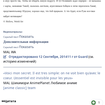
в игру просто так, чтобы не обидеть новую подругу. И тут Коминато ждал сюрприз – ее малышка
с карты, названная Тамой, оказалась жестким, агрессивным бойцом и легко пересилила Ханаё,
представительницу Юдзуки; хорошо еще, что бой прервали. А что будет, если Руко все-таки
найдет мотивацию?
© Hollow, World Art
Видеоматериалы:
Скрытый текст
Дополнительная информация
Скрытый текст
MAL
WA
Отредактировано
12 Сентября, 2014
11 г
от Guard
(см.
историю изменений)
«Voici mon secret. Il est tres simple: on ne voit bien qu’avec le
coeur. L’essentiel est invisible pour les yeux»
MAL
Шикимори
AnimePlanet
Любимое аниме
[anime classic] team
Цитата
1