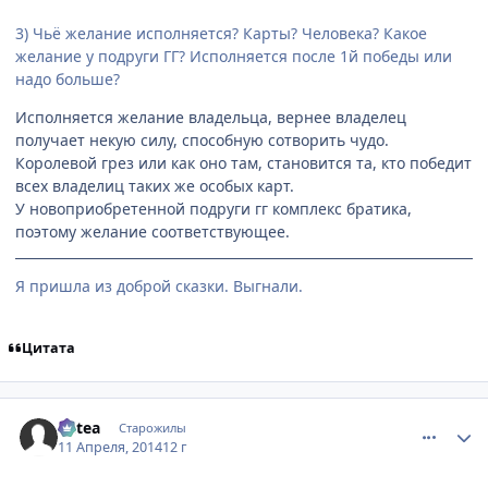
3) Чьё желание исполняется? Карты? Человека? Какое
желание у подруги ГГ? Исполняется после 1й победы или
надо больше?
Исполняется желание владельца, вернее владелец
получает некую силу, способную сотворить чудо.
Королевой грез или как оно там, становится та, кто победит
всех владелиц таких же особых карт.
У новоприобретенной подруги гг комплекс братика,
поэтому желание соответствующее.
Я пришла из доброй сказки. Выгнали.
Цитата
comment_2922592
Статистика автора
Mitea
Старожилы
11 Апреля, 2014
12 г