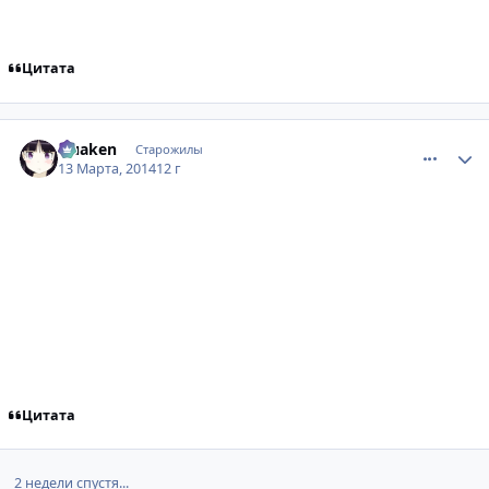
Цитата
comment_2917891
Статистика автора
Quaken
Старожилы
13 Марта, 2014
12 г
Цитата
2 недели спустя...