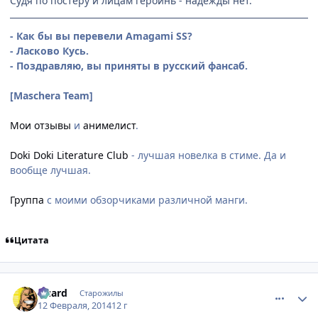
Судя по постеру и лицам героинь - надежды нет.
- Как бы вы перевели Amagami SS?
- Ласково Кусь.
- Поздравляю, вы приняты в русский фансаб.
[Maschera Team]
Мои отзывы
и
анимелист
.
Doki Doki Literature Club
- лучшая новелка в стиме. Да и
вообще лучшая.
Группа
с моими обзорчиками различной манги.
Цитата
comment_2912452
Статистика автора
Guard
Старожилы
12 Февраля, 2014
12 г