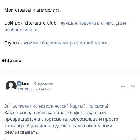
Мои отзывы
и
анимелист
.
Doki Doki Literature Club
- лучшая новелка в стиме. Да и
вообще лучшая.
Группа
с моими обзорчиками различной манги.
Цитата
comment_2922328
Статистика автора
Mitea
Старожилы
9 Апреля, 2014
12 г
3) Чьё желание исполняется? Карты? Человека?
Как я понял, человека просто бафят так, что он
превращается в спортсмена, комсомольца и просто
красавца. А дальше он должен сам свои желания
реализовывать.