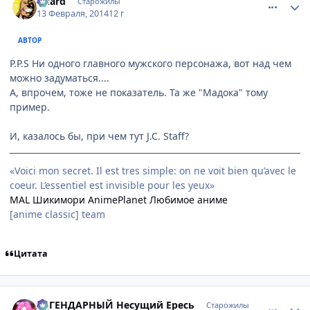
Guard
Старожилы
13 Февраля, 2014
12 г
АВТОР
P.P.S Ни одного главного мужского персонажа, вот над чем
можно задуматься....
А, впрочем, тоже не показатель. Та же "Мадока" тому
пример.
И, казалось бы, при чем тут J.C. Staff?
«Voici mon secret. Il est tres simple: on ne voit bien qu’avec le
coeur. L’essentiel est invisible pour les yeux»
MAL
Шикимори
AnimePlanet
Любимое аниме
[anime classic] team
Цитата
comment_2912536
Статистика автора
ЛЕГЕНДАРНЫЙ Несущий Ересь
Старожилы