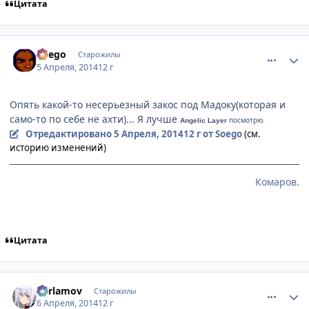
Цитата
comment_2921725
Статистика автора
Soego
Старожилы
5 Апреля, 2014
12 г
Опять какой-то несерьезный закос под Мадоку(которая и
само-то по себе не ахти)... Я лучше
посмотрю.
Angelic Layer
Отредактировано
5 Апреля, 2014
12 г
от Soego
(см.
историю изменений)
Комаров.
Цитата
comment_2921902
Статистика автора
Xarlamov
Старожилы
6 Апреля, 2014
12 г