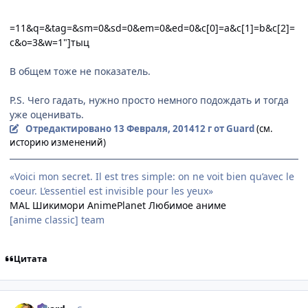
=11&q=&tag=&sm=0&sd=0&em=0&ed=0&c[0]=a&c[1]=b&c[2]=
c&o=3&w=1"]тыц
В общем тоже не показатель.
P.S. Чего гадать, нужно просто немного подождать и тогда
уже оценивать.
Отредактировано
13 Февраля, 2014
12 г
от Guard
(см.
историю изменений)
«Voici mon secret. Il est tres simple: on ne voit bien qu’avec le
coeur. L’essentiel est invisible pour les yeux»
MAL
Шикимори
AnimePlanet
Любимое аниме
[anime classic] team
Цитата
comment_2912516
Статистика автора