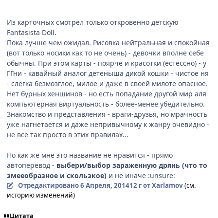
Из карточных смотрел только откровенно детскую
Fantasista Doll.
Пока лучше чем ожидал. Рисовка нейтральная и спокойная
(вот только носики как то не очень) - девочки вполне себе
обычны. При этом карты - поярче и красотки (естессно) - у
ГГни - кавайный аналог детеныша дикой кошки - чистое ня
- слегка безмозглое, милое и даже в своей милоте опасное.
Нет бурных хеншинов - но есть попадание другой мир аля
компьютерная виртуальность - более-менее убедительно.
Знакомство и представления - враги-друзья, но мрачность
уже нагнетается и даже непривычному к жанру очевидно -
не все так просто в этих правилах...
Но как же мне это название не нравится - прямо
автоперевод -
выбери/выбор зараженную дрянь (что то
змееобразное и скользкое)
и не иначе :unsure:
Отредактировано
6 Апреля, 2014
12 г
от Xarlamov
(см.
историю изменений)
Цитата