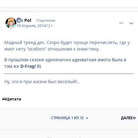
comment_2923669
Статистика автора
Vik Pol
Старожилы
18 Апреля, 2014
12 г
Модный тренд дес. Скоро будет проще перечислять, где у
имот нету "особого" отношения к онии-тяну.
В прошлом сезоне однозначно адекватная имота была в
том же
D-Frag!
B)
Ну, это я при жизни был весёлый!..
Цитата
П
СТРАНИЦА 1 ИЗ 12
ДАЛЕЕ