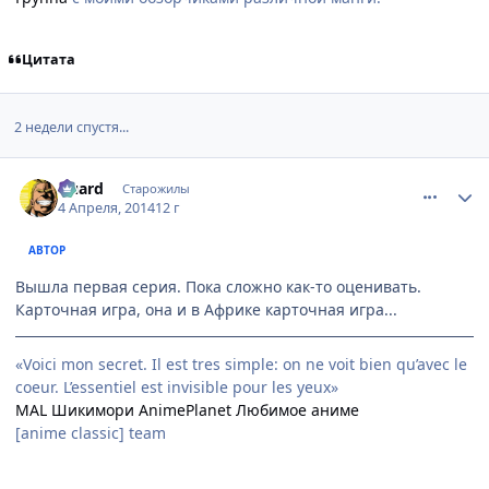
Цитата
2 недели спустя...
comment_2921667
Статистика автора
Guard
Старожилы
4 Апреля, 2014
12 г
АВТОР
Вышла первая серия. Пока сложно как-то оценивать.
Карточная игра, она и в Африке карточная игра...
«Voici mon secret. Il est tres simple: on ne voit bien qu’avec le
coeur. L’essentiel est invisible pour les yeux»
MAL
Шикимори
AnimePlanet
Любимое аниме
[anime classic] team