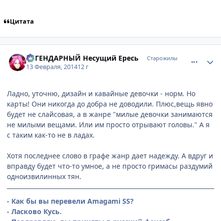
Цитата
comment_2912507
Статистика автора
ЛЕГЕНДАРНЫЙ Несущий Ересь
Старожилы
13 Февраля, 2014
12 г
Ладно, уточню, дизайн и кавайные девочки - норм. Но
карты! Они никогда до добра не доводили. Плюс,вещь явно
будет не слайсовая, а в жанре "милые девочки занимаются
не милыми вещами. Или им просто отрывают головы." А я
с таким как-то не в ладах.
Хотя последнее слово в графе жанр дает надежду. А вдруг и
вправду будет что-то умное, а не просто гримасы раздумий
одноизвилинных тян.
- Как бы вы перевели Amagami SS?
- Ласково Кусь.