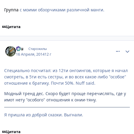
Группа
с моими обзорчиками различной манги.
Цитата
comment_2923325
Статистика автора
Ellu
Старожилы
16 Апреля, 2014
12 г
Специально посчитал: из 12ти онгоингов, которые я начал
смотреть, в 5ти есть сестры, и во всех какое-либо "особое"
отношение к братику. Почти 50%. Nuff said.
Модный тренд дес. Скоро будет проще перечислять, где у
имот нету "особого" отношения к онии-тяну.
Я пришла из доброй сказки. Выгнали.
Цитата