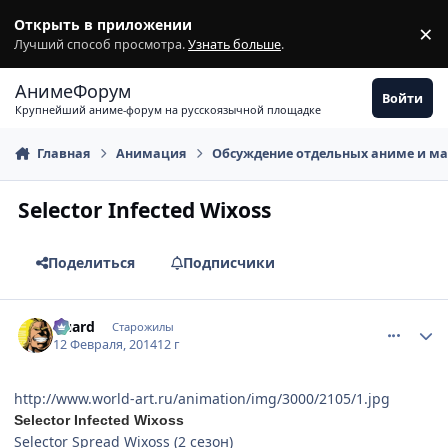
Перейти к содержимому
Открыть в приложении
×
З
Лучший способ просмотра.
Узнать больше
.
АнимеФорум
Войти
Крупнейший аниме-форум на русскоязычной площадке
Главная
Анимация
Обсуждение отдельных аниме и м
Selector Infected Wixoss
Поделиться
Подписчики
comment_2912438
Статистика автора
Guard
Старожилы
12 Февраля, 2014
12 г
http://www.world-art.ru/animation/img/3000/2105/1.jpg
Selector Infected Wixoss
Selector Spread Wixoss (2 сезон)