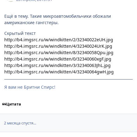
Ещё в тему. Такие микроавтомобильчики обожали
американские гангстеры.
Скрытый текст
http://b4.imgsrc.ru/w/windkitten/2/32340022eUH.jpg
http://b4.imgsrc.ru/w/windkitten/4/32340024UrK.jpg
http://b4.imgsrc.ru/w/windkitten/8/32340058Qpu.jpg
http://b4.imgsrc.ru/w/windkitten/0/32340060xgF.jpg
http://b4.imgsrc.ru/w/windkitten/3/32340063JhL.jpg
http://b4.imgsrc.ru/w/windkitten/4/32340064gwH.jpg
Я вам не Бритни Спирс!
Цитата
2 месяца спустя...
comment_2871559
Статистика автора