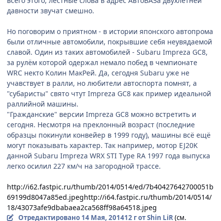
всего этого, лестные слова в адрес АвтоВАЗа двухлетней
давности звучат смешно.
Но поговорим о приятном - в истории японского автопрома
были отличные автомобили, покрывшие себя неувядаемой
славой. Один из таких автомобилей - Subaru Impreza GC8,
за рулём которой одержал немало побед в чемпионате
WRC некто Колин МакРей. Да, сегодня Subaru уже не
учавствует в ралли, но любители автоспорта помнят, а
"субаристы" свято чтут Impreza GC8 как пример идеальной
раллийной машины.
"Гражданские" версии Impreza GC8 можно встретить и
сегодня. Несмотря на преклонный возраст (последние
образцы покинули конвейер в 1999 году), машины всё ещё
могут показывать характер. Так например, мотор EJ20K
данной Subaru Impreza WRX STI Type RA 1997 года выпуска
легко осилил 227 км/ч на загородной трассе.
http://i62.fastpic.ru/thumb/2014/0514/ed/7b40427642700051b
69199d8047a85ed.jpeg
http://i64.fastpic.ru/thumb/2014/0514/
18/43073afe9dbabaea2ca568ff98a64518.jpeg
Отредактировано
14 Мая, 2014
12 г
от Shin LiR
(см.