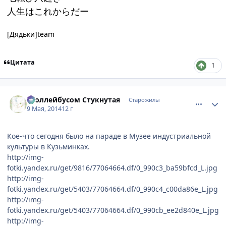
人生はこれからだー
[Дядьки]team
Цитата
1
comment_2926940
Статистика автора
Троллейбусом Стукнутая
Старожилы
9 Мая, 2014
12 г
Кое-что сегодня было на параде в Музее индустриальной
культуры в Кузьминках.
http://img-
fotki.yandex.ru/get/9816/77064664.df/0_990c3_ba59bfcd_L.jpg
http://img-
fotki.yandex.ru/get/5403/77064664.df/0_990c4_c00da86e_L.jpg
http://img-
fotki.yandex.ru/get/5403/77064664.df/0_990cb_ee2d840e_L.jpg
http://img-