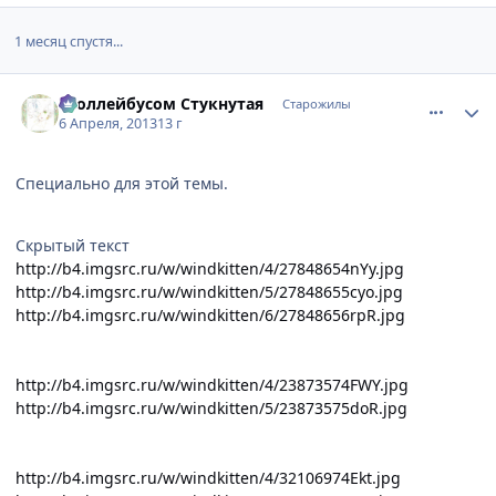
1 месяц спустя...
comment_2854984
Статистика автора
Троллейбусом Стукнутая
Старожилы
6 Апреля, 2013
13 г
Специально для этой темы.
Скрытый текст
http://b4.imgsrc.ru/w/windkitten/4/27848654nYy.jpg
http://b4.imgsrc.ru/w/windkitten/5/27848655cyo.jpg
http://b4.imgsrc.ru/w/windkitten/6/27848656rpR.jpg
http://b4.imgsrc.ru/w/windkitten/4/23873574FWY.jpg
http://b4.imgsrc.ru/w/windkitten/5/23873575doR.jpg
http://b4.imgsrc.ru/w/windkitten/4/32106974Ekt.jpg