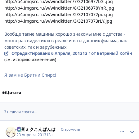
http://b4.imgsrc.ru/w/windkitten/7/32106977LGI.jpg
http://b4.imgsrc.ru/w/windkitten/8/32106978YnR.jpg
http://b4.imgsrc.ru/w/windkitten/2/32107072pur.jpg
http://b4.imgsrc.ru/w/windkitten/3/32107073rLY.jpg
Вообще такие машины хорошо знакомы мне с детства -
много раз видел их и в реале и в тогдашних фильма, как
советских, так и зарубежных.
Отредактировано
6 Апреля, 2013
13 г
от Ветреный Котён
(см. историю изменений)
Я вам не Бритни Спирс!
Цитата
3 недели спустя...
comment_2858357
Статистика автора
初音ミクこんばんは
Старожилы
23 Апреля, 2013
13 г