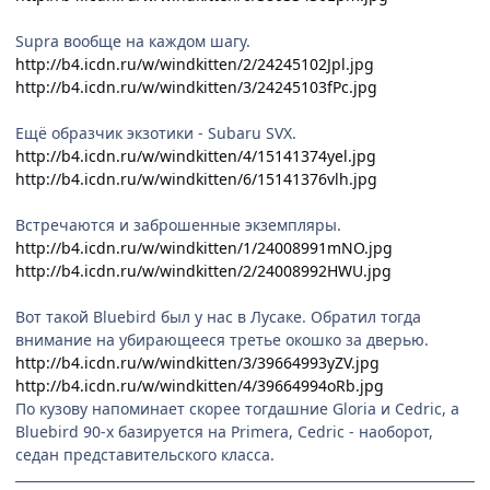
Supra вообще на каждом шагу.
http://b4.icdn.ru/w/windkitten/2/24245102Jpl.jpg
http://b4.icdn.ru/w/windkitten/3/24245103fPc.jpg
Ещё образчик экзотики - Subaru SVX.
http://b4.icdn.ru/w/windkitten/4/15141374yel.jpg
http://b4.icdn.ru/w/windkitten/6/15141376vlh.jpg
Встречаются и заброшенные экземпляры.
http://b4.icdn.ru/w/windkitten/1/24008991mNO.jpg
http://b4.icdn.ru/w/windkitten/2/24008992HWU.jpg
Вот такой Bluebird был у нас в Лусаке. Обратил тогда
внимание на убирающееся третье окошко за дверью.
http://b4.icdn.ru/w/windkitten/3/39664993yZV.jpg
http://b4.icdn.ru/w/windkitten/4/39664994oRb.jpg
По кузову напоминает скорее тогдашние Gloria и Cedric, а
Bluebird 90-х базируется на Primera, Cedric - наоборот,
седан представительского класса.