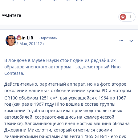
Цитата
1
comment_2926234
Статистика автора
Shin LiR
Старожилы
5 Мая, 2014
12 г
В Лондоне в Музее Науки стоит один из редчайших
образцов японского автопрома - заднемоторный Hino
Contessa.
Действительно, раритетный аппарат, но на фото второе
поколение машины - с обозначением кузова PD и мотором
3
GR100 объёмом 1251 см
, выпускавшейся с 1964 по 1967
год (как раз в 1967 году Hino вошла в состав группы
компаний Toyota и прекратила производство легковых
автомобилей, сосредоточившись на коммерческой
технике). Запоминающейся внешностью машина обязана
Джованни Микелотти, который отметился своими
дизайнерскими работами для Ferrari (365 GTB/4 - его рук