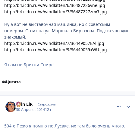
http://b4.icdn.ru/w/windkitten/6/36487226vne.jpg
http://b4.icdn.ru/w/windkitten/7/36487227zmG.jpg
Ну а вот не выставочная машинка, но с советским
номером. Стоит на ул. Маршала Бирюзова. Подсказал один
знакомый.
http://b4.icdn.ru/w/windkitten/7/36449057EAl.jpg
http://b4.icdn.ru/w/windkitten/9/36449059xWU.jpg
Я вам не Бритни Спирс!
Цитата
comment_2925381
Статистика автора
Shin LiR
Старожилы
30 Апреля, 2014
12 г
504-е Пежо я помню по Лусаке, их там было очень много.