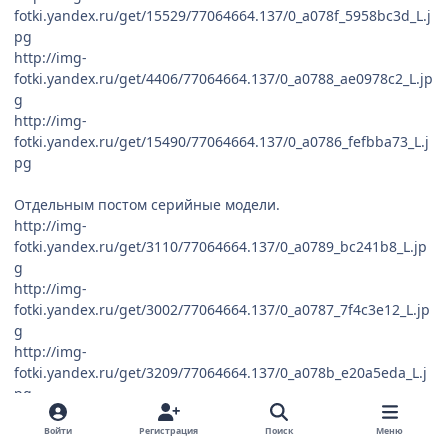
fotki.yandex.ru/get/15529/77064664.137/0_a078f_5958bc3d_L.j
pg
http://img-
fotki.yandex.ru/get/4406/77064664.137/0_a0788_ae0978c2_L.jp
g
http://img-
fotki.yandex.ru/get/15490/77064664.137/0_a0786_fefbba73_L.j
pg
Отдельным постом серийные модели.
http://img-
fotki.yandex.ru/get/3110/77064664.137/0_a0789_bc241b8_L.jp
g
http://img-
fotki.yandex.ru/get/3002/77064664.137/0_a0787_7f4c3e12_L.jp
g
http://img-
fotki.yandex.ru/get/3209/77064664.137/0_a078b_e20a5eda_L.j
pg
http://img-
Войти
Регистрация
Поиск
Меню
fotki.yandex.ru/get/15514/77064664.137/0_a0785_4320b09_L.j