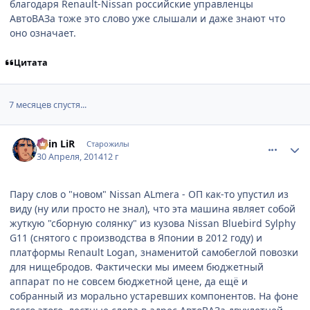
благодаря Renault-Nissan российские управленцы
АвтоВАЗа тоже это слово уже слышали и даже знают что
оно означает.
Цитата
7 месяцев спустя...
comment_2925342
Статистика автора
Shin LiR
Старожилы
30 Апреля, 2014
12 г
Пару слов о "новом" Nissan ALmera - ОП как-то упустил из
виду (ну или просто не знал), что эта машина являет собой
жуткую "сборную солянку" из кузова Nissan Bluebird Sylphy
G11 (снятого с производства в Японии в 2012 году) и
платформы Renault Logan, знаменитой самобеглой повозки
для нищебродов. Фактически мы имеем бюджетный
аппарат по не совсем бюджетной цене, да ещё и
собранный из морально устаревших компонентов. На фоне