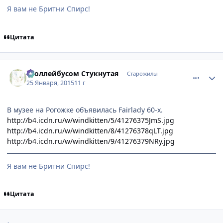
Я вам не Бритни Спирс!
Цитата
comment_2970041
Статистика автора
Троллейбусом Стукнутая
Старожилы
25 Января, 2015
11 г
В музее на Рогожке объявилась Fairlady 60-х.
http://b4.icdn.ru/w/windkitten/5/41276375JmS.jpg
http://b4.icdn.ru/w/windkitten/8/41276378qLT.jpg
http://b4.icdn.ru/w/windkitten/9/41276379NRy.jpg
Я вам не Бритни Спирс!
Цитата