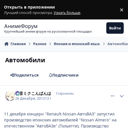
Перейти к содержимому
Открыть в приложении
×
З
Лучший способ просмотра.
Узнать больше
.
АнимеФорум
Войти
Крупнейший аниме-форум на русскоязычной площадке
Главная
Разное
Япония и японский язык
Автомоби
Автомобили
Поделиться
Подписчики
comment_2833978
Статистика автора
初音ミクこんばんは
Старожилы
26 Декабря, 2012
13 г
11 декабря концерн "Renault-Nissan-АвтоВАЗ" запустил
производство японских автомобилей "Nissan Almero" на
отечественном "АвтоВАЗе" (Тольятти). Производство