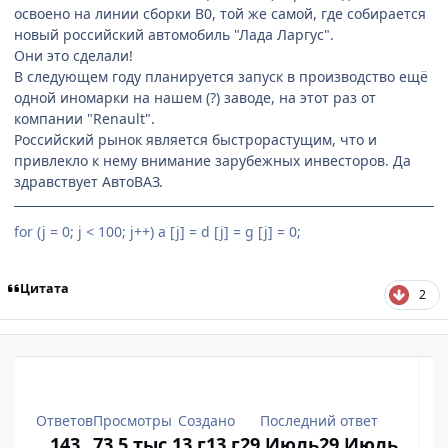
освоено на линии сборки B0, той же самой, где собирается
новый российский автомобиль "Лада Ларгус".
Они это сделали!
В следующем году планируется запуск в производство ещё
одной иномарки на нашем (?) заводе, на этот раз от
компании "Renault".
Российский рынок является быстрорастущим, что и
привлекло к нему внимание зарубежных инвесторов. Да
здравствует АвтоВАЗ.
for (j = 0; j < 100; j++) a [j] = d [j] = g [j] = 0;
Цитата
2
Ответов
Просмотры
Создано
Последний ответ
143
73,5 тыс.
13 г
13 г
29 Июль
29 Июль