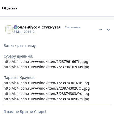
Цитата
comment_2925754
Статистика автора
Троллейбусом Стукнутая
Старожилы
3 Мая, 2014
12 г
Вот как раз в тему.
Субару древний.
http://b4.icdn.ru/w/windkitten/6/23796166Tfg.jpg
http://b4.icdn.ru/w/windkitten/7/23796167FMy.jpg
Парочка Краунов.
http://b4.icdn.ru/w/windkitten/1/23874301Rsn.jpg
http://b4.icdn.ru/w/windkitten/2/23874302UOL.jpg
http://b4.icdn.ru/w/windkitten/3/23874303AYu.jpg
http://b4.icdn.ru/w/windkitten/5/23874305rkm.jpg
Я вам не Бритни Спирс!