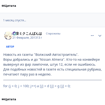
Цитата
1 месяц спустя...
comment_2845525
Статистика автора
初音ミクこんばんは
Старожилы
21 Февраля, 2013
13 г
АВТОР
Новость из газеты "Волжский Автостроитель".
Воры добрались и до "Nissan Almera". Кто-то на конвейере
вывернул из фар лампочки, штук 12, если не ошибаюсь.
Для подобных новостей в газете есть специальная рубрика,
печатают пару раз в неделю.
for (j = 0; j < 100; j++) a [j] = d [j] = g [j] = 0;
Цитата