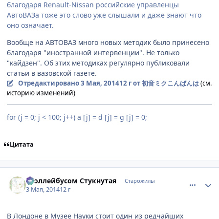
благодаря Renault-Nissan российские управленцы
АвтоВАЗа тоже это слово уже слышали и даже знают что
оно означает.
Вообще на АВТОВАЗ много новых методик было принесено
благодаря "иностранной интервенции". Не только
"кайдзен". Об этих методиках регулярно публиковали
статьи в вазовской газете.
Отредактировано
3 Мая, 2014
12 г
от 初音ミクこんばんは
(см.
историю изменений)
for (j = 0; j < 100; j++) a [j] = d [j] = g [j] = 0;
Цитата
comment_2925935
Статистика автора
Троллейбусом Стукнутая
Старожилы
3 Мая, 2014
12 г
В Лондоне в Музее Науки стоит один из редчайших