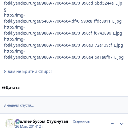
fotki.yandex.ru/get/9809/77064664.e0/0_990cd_5bd5244e_L.jp
g
http://img-
fotki.yandex.ru/get/5403/77064664.df/0_990c8_ffdc8811_L.jpg
http://img-
fotki.yandex.ru/get/9809/77064664.e0/0_990cf_f6743896_L.jpg
http://img-
fotki.yandex.ru/get/9809/77064664.e0/0_990e3_72e139cf_L.jpg
http://img-
fotki.yandex.ru/get/9809/77064664.e0/0_990e4_5a1a8fb7_L.jpg
Я вам не Бритни Спирс!
Цитата
3 недели спустя...
comment_2929375
Статистика автора
Троллейбусом Стукнутая
Старожилы
26 Мая, 2014
12 г