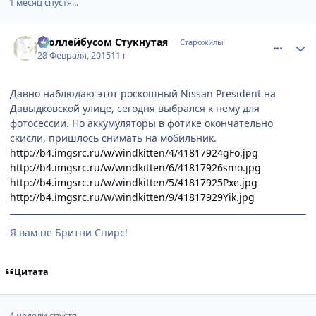
1 месяц спустя...
comment_2975302
Статистика автора
Троллейбусом Стукнутая
Старожилы
28 Февраля, 2015
11 г
Давно наблюдаю этот роскошный Nissan President на
Давыдковской улице, сегодня выбрался к нему для
фотосессии. Но аккумуляторы в фотике окончательно
скисли, пришлось снимать на мобильник.
http://b4.imgsrc.ru/w/windkitten/4/41817924gFo.jpg
http://b4.imgsrc.ru/w/windkitten/6/41817926smo.jpg
http://b4.imgsrc.ru/w/windkitten/5/41817925Pxe.jpg
http://b4.imgsrc.ru/w/windkitten/9/41817929Yik.jpg
Я вам не Бритни Спирс!
Цитата
4 недели спустя...