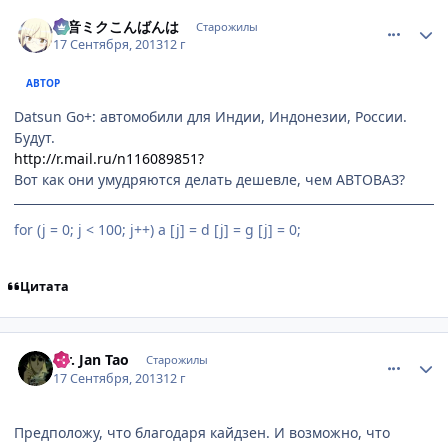
comment_2887192
Статистика автора
初音ミクこんばんは
Старожилы
17 Сентября, 2013
12 г
АВТОР
Datsun Go+: автомобили для Индии, Индонезии, России.
Будут.
http://r.mail.ru/n116089851?
Вот как они умудряются делать дешевле, чем АВТОВАЗ?
for (j = 0; j < 100; j++) a [j] = d [j] = g [j] = 0;
Цитата
comment_2887238
Статистика автора
Mr. Jan Tao
Старожилы
17 Сентября, 2013
12 г
Предположу, что благодаря кайдзен. И возможно, что