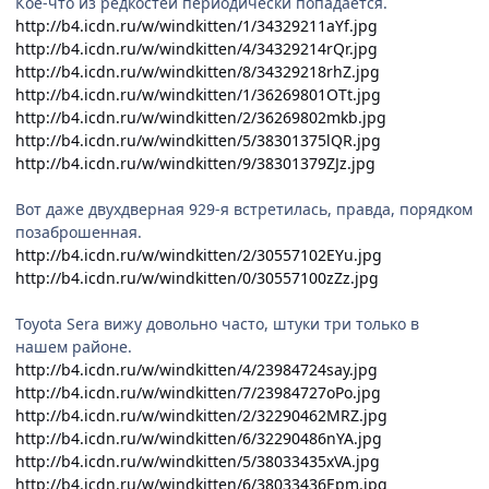
Кое-что из редкостей периодически попадается.
http://b4.icdn.ru/w/windkitten/1/34329211aYf.jpg
http://b4.icdn.ru/w/windkitten/4/34329214rQr.jpg
http://b4.icdn.ru/w/windkitten/8/34329218rhZ.jpg
http://b4.icdn.ru/w/windkitten/1/36269801OTt.jpg
http://b4.icdn.ru/w/windkitten/2/36269802mkb.jpg
http://b4.icdn.ru/w/windkitten/5/38301375lQR.jpg
http://b4.icdn.ru/w/windkitten/9/38301379ZJz.jpg
Вот даже двухдверная 929-я встретилась, правда, порядком
позаброшенная.
http://b4.icdn.ru/w/windkitten/2/30557102EYu.jpg
http://b4.icdn.ru/w/windkitten/0/30557100zZz.jpg
Toyota Sera вижу довольно часто, штуки три только в
нашем районе.
http://b4.icdn.ru/w/windkitten/4/23984724say.jpg
http://b4.icdn.ru/w/windkitten/7/23984727oPo.jpg
http://b4.icdn.ru/w/windkitten/2/32290462MRZ.jpg
http://b4.icdn.ru/w/windkitten/6/32290486nYA.jpg
http://b4.icdn.ru/w/windkitten/5/38033435xVA.jpg
http://b4.icdn.ru/w/windkitten/6/38033436Epm.jpg