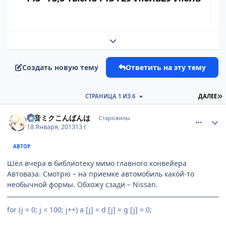
Развернуть обзор темы
Создать новую тему
Ответить на эту тему
П
СТРАНИЦА 1 ИЗ 6
ДАЛЕЕ
comment_2838489
Статистика автора
初音ミクこんばんは
Старожилы
18 Января, 2013
13 г
АВТОР
Шёл вчера в библиотеку мимо главного конвейера
Автоваза. Смотрю – на приёмке автомобиль какой-то
необычной формы. Обхожу сзади – Nissan.
for (j = 0; j < 100; j++) a [j] = d [j] = g [j] = 0;