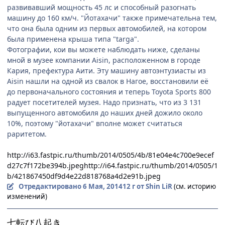
развивавший мощность 45 лс и способный разогнать
машину до 160 км/ч. "Йотахачи" также примечательна тем,
что она была одним из первых автомобилей, на котором
была применена крыша типа "targa".
Фотографии, кои вы можете наблюдать ниже, сделаны
мной в музее компании Aisin, расположенном в городе
Кария, префектура Аити. Эту машину автоэнтузиасты из
Aisin нашли на одной из свалок в Нагое, восстановили её
до первоначального состояния и теперь Toyota Sports 800
радует посетителей музея. Надо признать, что из 3 131
выпущенного автомобиля до наших дней дожило около
10%, поэтому "йотахачи" вполне может считаться
раритетом.
http://i63.fastpic.ru/thumb/2014/0505/4b/81e04e4c700e9ecef
d27c7f172be394b.jpeg
http://i64.fastpic.ru/thumb/2014/0505/1
b/421867450df9d4e22d818768a4d2e91b.jpeg
Отредактировано
6 Мая, 2014
12 г
от Shin LiR
(см. историю
изменений)
七転び八起き