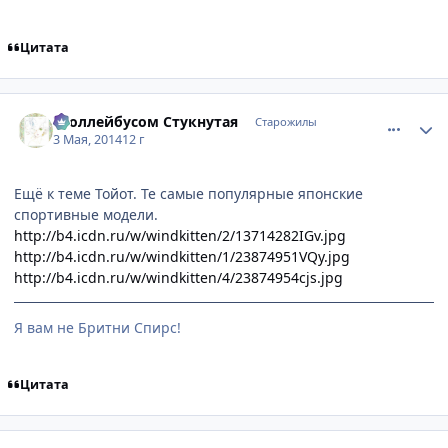
Цитата
comment_2925769
Статистика автора
Троллейбусом Стукнутая
Старожилы
3 Мая, 2014
12 г
Ещё к теме Тойот. Те самые популярные японские
спортивные модели.
http://b4.icdn.ru/w/windkitten/2/13714282IGv.jpg
http://b4.icdn.ru/w/windkitten/1/23874951VQy.jpg
http://b4.icdn.ru/w/windkitten/4/23874954cjs.jpg
Я вам не Бритни Спирс!
Цитата
comment_2925934
Статистика автора