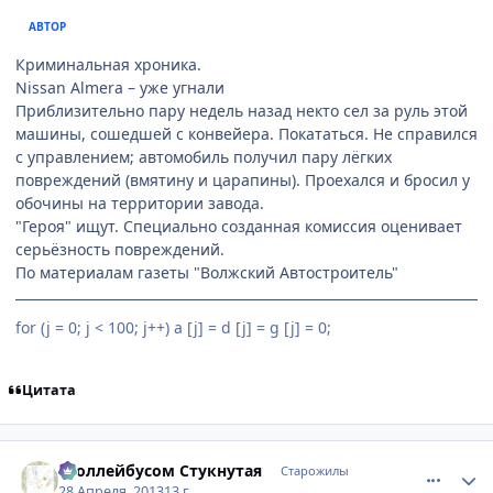
АВТОР
Криминальная хроника.
Nissan Almera – уже угнали
Приблизительно пару недель назад некто сел за руль этой
машины, сошедшей с конвейера. Покататься. Не справился
с управлением; автомобиль получил пару лёгких
повреждений (вмятину и царапины). Проехался и бросил у
обочины на территории завода.
"Героя" ищут. Специально созданная комиссия оценивает
серьёзность повреждений.
По материалам газеты "Волжский Автостроитель"
for (j = 0; j < 100; j++) a [j] = d [j] = g [j] = 0;
Цитата
comment_2859592
Статистика автора
Троллейбусом Стукнутая
Старожилы
28 Апреля, 2013
13 г