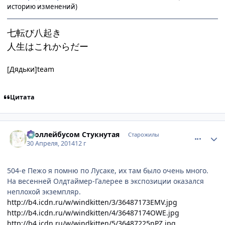
историю изменений)
七転び八起き
人生はこれからだー
[Дядьки]team
Цитата
comment_2925356
Статистика автора
Троллейбусом Стукнутая
Старожилы
30 Апреля, 2014
12 г
504-е Пежо я помню по Лусаке, их там было очень много.
На весенней Олдтаймер-Галерее в экспозиции оказался
неплохой экземпляр.
http://b4.icdn.ru/w/windkitten/3/36487173EMV.jpg
http://b4.icdn.ru/w/windkitten/4/36487174OWE.jpg
http://b4.icdn.ru/w/windkitten/5/36487225nPZ.jpg