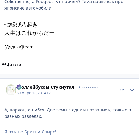
Собственно, а Peugeot тут причем? Тема вроде как про
японские автомобили.
七転び八起き
人生はこれからだー
[Дядьки]team
Цитата
comment_2925442
Статистика автора
Троллейбусом Стукнутая
Старожилы
30 Апреля, 2014
12 г
А, пардон, ошибся. Две темы с одним названием, только в
разных разделах.
Я вам не Бритни Спирс!