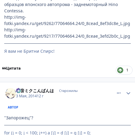
образцов японского автопрома - заднемоторный Hino
Contessa.
http://img-
fotki.yandex.ru/get/9262/77064664.24/0_8cead_8ef3dc8e_L.jpg
http://img-
fotki.yandex.ru/get/9217/77064664.24/0_8ceae_3efd2b0c_L.jpg
Я вам не Бритни Спирс!
Цитата
1
comment_2925936
Статистика автора
初音ミクこんばんは
Старожилы
3 Мая, 2014
12 г
АВТОР
"Запорожец"?
for (j = 0; j < 100; j++) a [j] = d [j] = g [j] = 0;