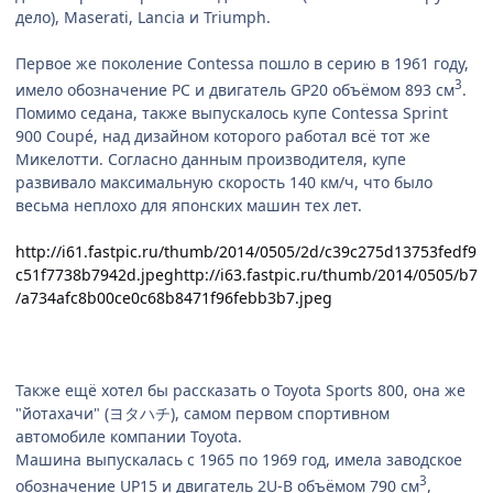
дело), Maserati, Lancia и Triumph.
Первое же поколение Contessa пошло в серию в 1961 году,
3
имело обозначение PC и двигатель GP20 объёмом 893 см
.
Помимо седана, также выпускалось купе Contessa Sprint
900 Coupé, над дизайном которого работал всё тот же
Микелотти. Согласно данным производителя, купе
развивало максимальную скорость 140 км/ч, что было
весьма неплохо для японских машин тех лет.
http://i61.fastpic.ru/thumb/2014/0505/2d/c39c275d13753fedf9
c51f7738b7942d.jpeg
http://i63.fastpic.ru/thumb/2014/0505/b7
/a734afc8b00ce0c68b8471f96febb3b7.jpeg
Также ещё хотел бы рассказать о Toyota Sports 800, она же
"йотахачи" (ヨタハチ), самом первом спортивном
автомобиле компании Toyota.
Машина выпускалась с 1965 по 1969 год, имела заводское
3
обозначение UP15 и двигатель 2U-B объёмом 790 см
,