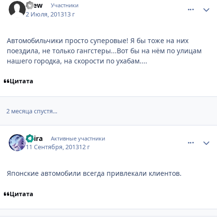
brew
Участники
2 Июля, 2013
13 г
Автомобильчики просто суперовые! Я бы тоже на них
поездила, не только гангстеры...Вот бы на нём по улицам
нашего городка, на скорости по ухабам....
Цитата
2 месяца спустя...
comment_2886097
Статистика автора
Shira
Активные участники
11 Сентября, 2013
12 г
Японские автомобили всегда привлекали клиентов.
Цитата