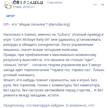
初音ミクこんばんは
Старожилы
3 Мая, 2014
12 г
АВТОР
ОП - это "общая посылка"? (darudar.org)
Насколько я помню, именно на "Subaru" (полный привод) в
игре "Colin McRaye Rally 04" мне удавалось устанавливать
рекорды и обходить конкурентов. Легко управляемая
машинка, скачет всеми четырьмя колёсами.
Правда, при приближении к максимально возможному
результату выясняется, что машина не столько "едет",
сколько "летит" - согласно теории управления все 5 минут
заезда идёт переключение "тормоз-газ, тормоз-газ". Только
успевай нажимать.
Может, кто-нибудь помнит скриншоты, как я играл. Без
руля, без тормозов, только с клавиатуры; без навигатора,
без карты, без настроек автомобиля перед стартом... И без
ремонта между заездами, кстати.
Предположу, что благодаря кайдзен. И возможно, что