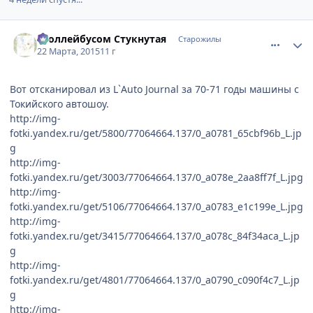
comment_2978469
Статистика автора
Троллейбусом Стукнутая
Старожилы
22 Марта, 2015
11 г
Вот отсканировал из L`Auto Journal за 70-71 годы машины с
Токийского автошоу.
http://img-
fotki.yandex.ru/get/5800/77064664.137/0_a0781_65cbf96b_L.jp
g
http://img-
fotki.yandex.ru/get/3003/77064664.137/0_a078e_2aa8ff7f_L.jpg
http://img-
fotki.yandex.ru/get/5106/77064664.137/0_a0783_e1c199e_L.jpg
http://img-
fotki.yandex.ru/get/3415/77064664.137/0_a078c_84f34aca_L.jp
g
http://img-
fotki.yandex.ru/get/4801/77064664.137/0_a0790_c090f4c7_L.jp
g
http://img-