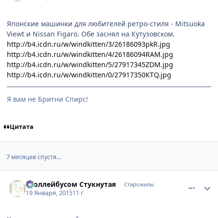
Японские машинки для любителей ретро-стиля - Mitsuoka
Viewt и Nissan Figaro. Обе заснял на Кутузовском.
http://b4.icdn.ru/w/windkitten/3/26186093pkR.jpg
http://b4.icdn.ru/w/windkitten/4/26186094RAM.jpg
http://b4.icdn.ru/w/windkitten/5/27917345ZDM.jpg
http://b4.icdn.ru/w/windkitten/0/27917350KTQ.jpg
Я вам не Бритни Спирс!
Цитата
7 месяцев спустя...
comment_2968460
Статистика автора
Троллейбусом Стукнутая
Старожилы
19 Января, 2015
11 г