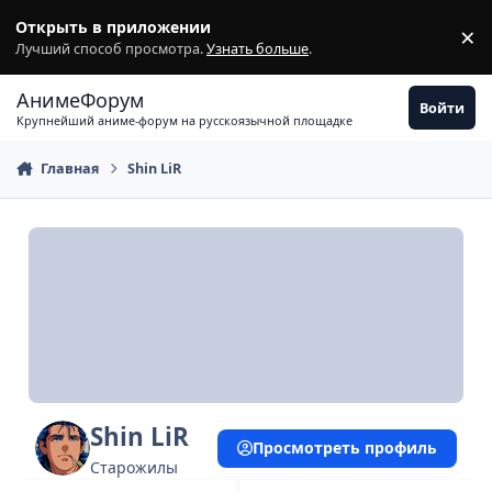
Перейти к содержимому
Открыть в приложении
×
З
Лучший способ просмотра.
Узнать больше
.
АнимеФорум
Войти
Крупнейший аниме-форум на русскоязычной площадке
Главная
Shin LiR
Shin LiR
Просмотреть профиль
Старожилы