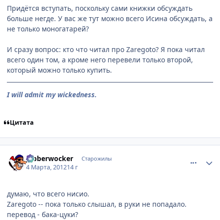
Придётся вступать, поскольку сами книжки обсуждать
больше негде. У вас же тут можно всего Исина обсуждать, а
не только моногатарей?
И сразу вопрос: кто что читал про Zaregoto? Я пока читал
всего один том, а кроме него перевели только второй,
который можно только купить.
I will admit my wickedness.
Цитата
comment_2747111
Статистика автора
Jabberwocker
Старожилы
4 Марта, 2012
14 г
думаю, что всего нисио.
Zaregoto -- пока только слышал, в руки не попадало.
перевод - бака-цуки?