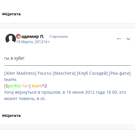
Цитата
comment_2750684
Статистика автора
Владимир П.
Старожилы
19 Марта, 2012
14 г
гы в кубе!
[Alter Madness] Foursu [Maschera] [Клуб Соседей] [Реа-фаги]
teams
[
S
piri
tis
t
fan
]
team
^
2
Хочу вернуться в прошлое, в 16 июня 2012 года 18 00, кто
может помочь, в лс.
Цитата
comment_2750778
Статистика автора