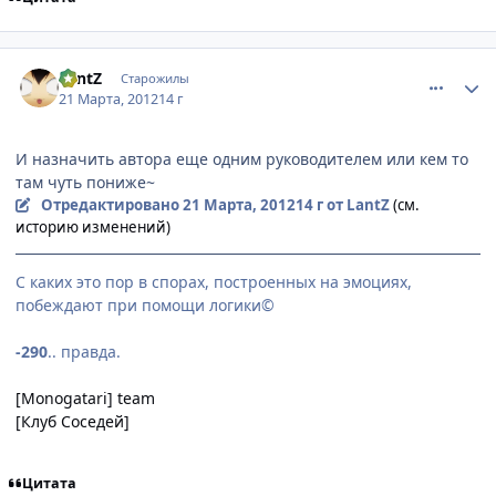
comment_2751304
Статистика автора
LantZ
Старожилы
21 Марта, 2012
14 г
И назначить автора еще одним руководителем или кем то
там чуть пониже~
Отредактировано
21 Марта, 2012
14 г
от LantZ
(см.
историю изменений)
С каких это пор в спорах, построенных на эмоциях,
побеждают при помощи логики©
-290
.. правда.
[Monogatari] team
[Клуб Соседей]
Цитата