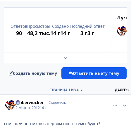
Лучш
Ответов
Просмотры
Создано
Последний ответ
90
48,2 тыс.
14 г
14 г
3 г
3 г
Развернуть обзор темы
Создать новую тему
Ответить на эту тему
П
СТРАНИЦА 1 ИЗ 4
ДАЛЕЕ
comment_2746591
Статистика автора
Jabberwocker
Старожилы
2 Марта, 2012
14 г
список участников в первом посте темы будет?