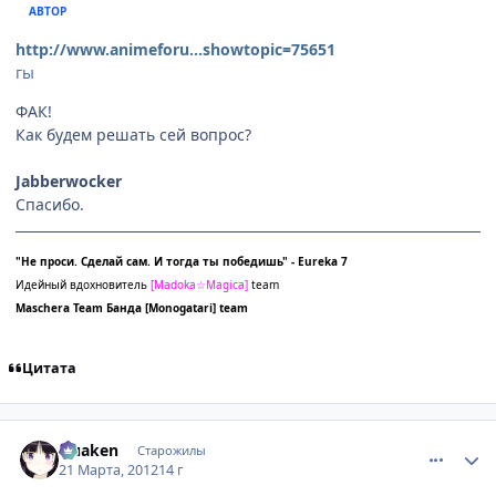
АВТОР
http://www.animeforu...showtopic=75651
гы
ФАК!
Как будем решать сей вопрос?
Jabberwocker
Спасибо.
"Не проси. Сделай сам. И тогда ты победишь" - Eureka 7
Идейный вдохновитель
[
Madoka☆Magica]
team
Maschera Team
Банда
[Monogatari] team
Цитата
comment_2751265
Статистика автора
Quaken
Старожилы
21 Марта, 2012
14 г