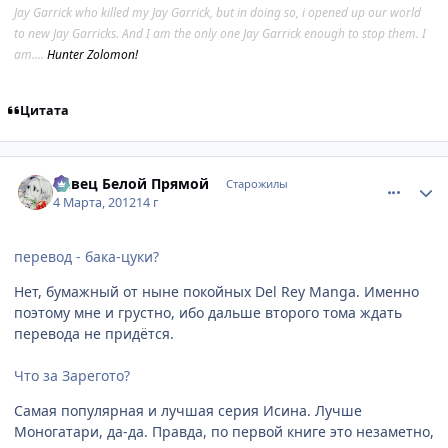
Jay Garrick who killed my Jay Garrick, but in doing so, i opened up our world
to new Jay Garricks. And I am the only one Jay Garrick enough to stop them. I
am....
Hunter Zolomon!
Цитата
comment_2747126
Статистика автора
Певец Белой Прямой
Старожилы
4 Марта, 2012
14 г
перевод - бака-цуки?
Нет, бумажный от ныне покойных Del Rey Manga. Именно
поэтому мне и грустно, ибо дальше второго тома ждать
перевода не придётся.
Что за Зарегото?
Самая популярная и лучшая серия Исина. Лучше
Моногатари, да-да. Правда, по первой книге это незаметно,