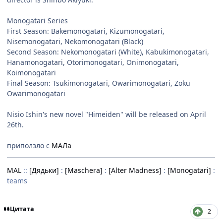
Monogatari Series
First Season: Bakemonogatari, Kizumonogatari,
Nisemonogatari, Nekomonogatari (Black)
Second Season: Nekomonogatari (White), Kabukimonogatari,
Hanamonogatari, Otorimonogatari, Onimonogatari,
Koimonogatari
Final Season: Tsukimonogatari, Owarimonogatari, Zoku
Owarimonogatari
Nisio Ishin's new novel "Himeiden" will be released on April
26th.
приползло с
МАЛа
MAL
::
[Дядьки]
:
[Maschera]
:
[Alter Madness]
:
[Monogatari]
:
teams
Цитата
2