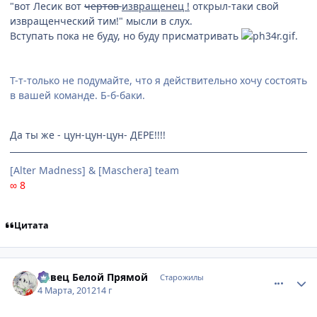
"вот Лесик вот
чертов
извращенец !
открыл-таки свой
извращенческий тим!" мысли в слух.
Вступать пока не буду, но буду присматривать
.
Т-т-только не подумайте, что я действительно хочу состоять
в вашей команде. Б-б-баки.
Да ты же - цун-цун-цун- ДЕРЕ!!!!
[Alter Madness] & [Maschera] team
∞ 8
Цитата
comment_2747107
Статистика автора
Певец Белой Прямой
Старожилы
4 Марта, 2012
14 г