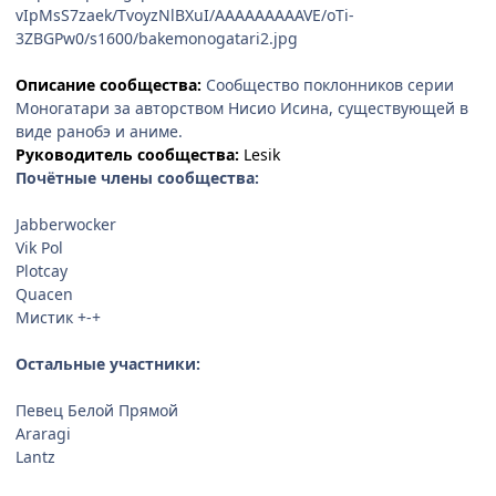
vIpMsS7zaek/TvoyzNlBXuI/AAAAAAAAAVE/oTi-
3ZBGPw0/s1600/bakemonogatari2.jpg
Описание сообщества:
Сообщество поклонников серии
Моногатари за авторством Нисио Исина, существующей в
виде ранобэ и аниме.
Руководитель сообщества:
Lesik
Почётные члены сообщества:
Jabberwocker
Vik Pol
Plotcay
Quacen
Мистик +-+
Остальные участники:
Певец Белой Прямой
Araragi
Lantz