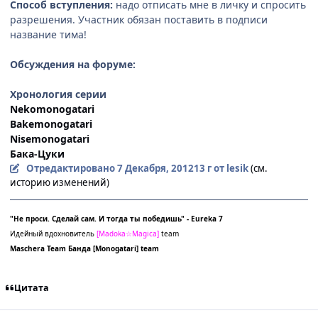
Способ вступления:
надо отписать мне в личку и спросить
разрешения. Участник обязан поставить в подписи
название тима!
Обсуждения на форуме:
Хронология серии
Nekomonogatari
Bakemonogatari
Nisemonogatari
Бака-Цуки
Отредактировано
7 Декабря, 2012
13 г
от lesik
(см.
историю изменений)
"Не проси. Сделай сам. И тогда ты победишь" - Eureka 7
Идейный вдохновитель
[
Madoka☆Magica]
team
Maschera Team
Банда
[Monogatari] team
Цитата