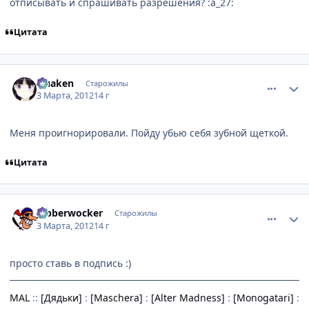
отписывать и спрашивать разрешения? :a_27:
Цитата
comment_2746789
Статистика автора
Quaken
Старожилы
3 Марта, 2012
14 г
Меня проигнорировали. Пойду убью себя зубной щеткой.
Цитата
comment_2746791
Статистика автора
Jabberwocker
Старожилы
3 Марта, 2012
14 г
просто ставь в подпись :)
MAL
::
[Дядьки]
:
[Maschera]
:
[Alter Madness]
:
[Monogatari]
: