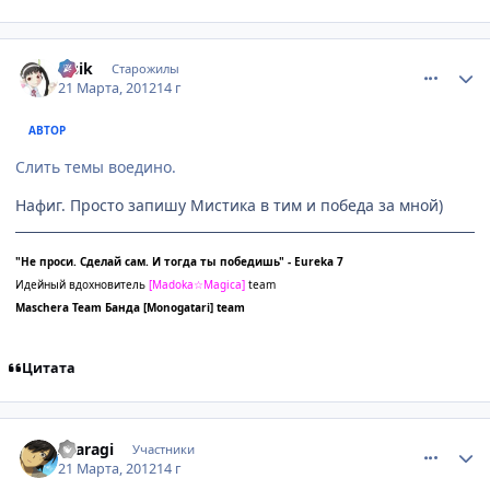
comment_2751334
Статистика автора
lesik
Старожилы
21 Марта, 2012
14 г
АВТОР
Слить темы воедино.
Нафиг. Просто запишу Мистика в тим и победа за мной)
"Не проси. Сделай сам. И тогда ты победишь" - Eureka 7
Идейный вдохновитель
[
Madoka☆Magica]
team
Maschera Team
Банда
[Monogatari] team
Цитата
comment_2751355
Статистика автора
Araragi
Участники
21 Марта, 2012
14 г