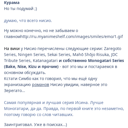
Курама
Но ты подумай ;)
думаю, что всего нисио.
Ну можно конечно, но не забываем о
главном
http://ru.myanimeshelf.com/images/smiles/emo/1.gif
На вики
у Нисио перечислены следующие серии: Zaregoto
Series, Ningen Series, Sekai Series, Mahō Shōjo Risuka, JDC
Tribute Series, Katanagatari
и собственно
Monogatari Series
(Bake, Nise, Kizu и прочие)
- вот это мы и постараемся в
основном обсуждать.
Кстати Симбо как то говорил, что мы ещё одну
экранизацию
романов
Нисио увидим, наверное это
Зерегато...
Самая популярная и лучшая серия Исина. Лучше
Моногатари, да-да. Правда, по первой книге это незаметно,
поэтому говорю со слов читавших.
Заинтриговал. Уже в поисках...)