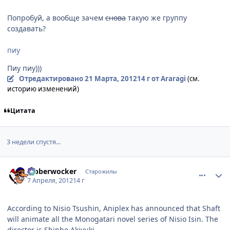
Попробуй, а вообще зачем
снова
такую же группу
создавать?
пиу
Пиу пиу)))
Отредактировано
21 Марта, 2012
14 г
от Araragi
(см.
историю изменений)
Цитата
3 недели спустя...
comment_2762706
Статистика автора
Jabberwocker
Старожилы
7 Апреля, 2012
14 г
According to Nisio Tsushin, Aniplex has announced that Shaft
will animate all the Monogatari novel series of Nisio Isin. The
director is Shinbo Akiyuki.