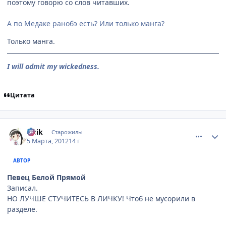
поэтому говорю со слов читавших.
А по Медаке ранобэ есть? Или только манга?
Только манга.
I will admit my wickedness.
Цитата
comment_2747350
Статистика автора
lesik
Старожилы
5 Марта, 2012
14 г
АВТОР
Певец Белой Прямой
Записал.
НО ЛУЧШЕ СТУЧИТЕСЬ В ЛИЧКУ! Чтоб не мусорили в
разделе.