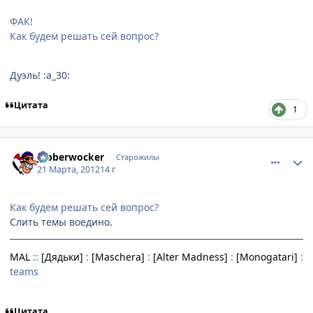
ФАК!
Как будем решать сей вопрос?
Дуэль! :a_30:
Цитата
1
comment_2751267
Статистика автора
Jabberwocker
Старожилы
21 Марта, 2012
14 г
Как будем решать сей вопрос?
Слить темы воедино.
MAL
::
[Дядьки]
:
[Maschera]
:
[Alter Madness]
:
[Monogatari]
:
teams
Цитата