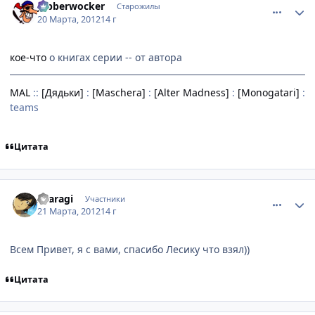
Jabberwocker
Старожилы
20 Марта, 2012
14 г
кое-что
о книгах серии -- от автора
MAL
::
[Дядьки]
:
[Maschera]
:
[Alter Madness]
:
[Monogatari]
:
teams
Цитата
comment_2751242
Статистика автора
Araragi
Участники
21 Марта, 2012
14 г
Всем Привет, я с вами, спасибо Лесику что взял))
Цитата