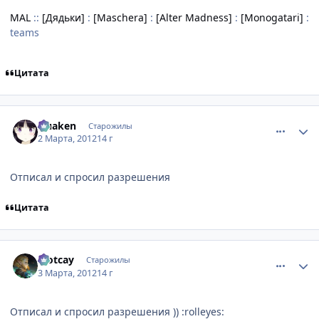
MAL
::
[Дядьки]
:
[Maschera]
:
[Alter Madness]
:
[Monogatari]
:
teams
Цитата
comment_2746617
Статистика автора
Quaken
Старожилы
2 Марта, 2012
14 г
Отписал и спросил разрешения
Цитата
comment_2746738
Статистика автора
Plotcay
Старожилы
3 Марта, 2012
14 г
Отписал и спросил разрешения )) :rolleyes: