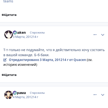
teams
Цитата
comment_2746792
Статистика автора
Quaken
Старожилы
3 Марта, 2012
14 г
Т-т-только не подумайте, что я действительно хочу состоять
в вашей команде. Б-б-баки.
Отредактировано
3 Марта, 2012
14 г
от Quacen
(см.
историю изменений)
Цитата
comment_2747008
Статистика автора
Курама
Старожилы
4 Марта, 2012
14 г