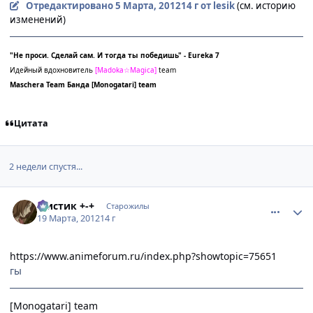
Отредактировано
5 Марта, 2012
14 г
от lesik
(см. историю
изменений)
"Не проси. Сделай сам. И тогда ты победишь" - Eureka 7
Идейный вдохновитель
[
Madoka☆Magica]
team
Maschera Team
Банда
[Monogatari] team
Цитата
2 недели спустя...
comment_2750681
Статистика автора
Мистик +-+
Старожилы
19 Марта, 2012
14 г
https://www.animeforum.ru/index.php?showtopic=75651
гы
[Monogatari] team