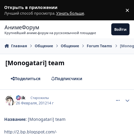
Перейти к содержимому
Открыть в приложении
×
З
Лучший способ просмотра.
Узнать больше
.
АнимеФорум
Войти
Крупнейший аниме-форум на русскоязычной площадке
Главная
Общение
Общение
Fоrum Tеams
[Monog
[Monogatari] team
Поделиться
Подписчики
comment_2745251
Статистика автора
lesik
Старожилы
26 Февраля, 2012
14 г
Название:
[Monogatari] team
http://2.bp.blogspot.com/-