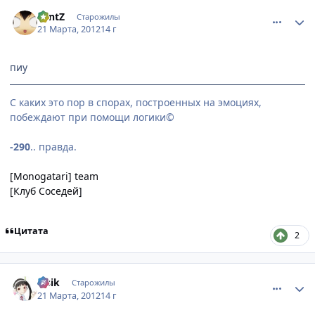
comment_2751249
Статистика автора
LantZ
Старожилы
21 Марта, 2012
14 г
пиу
С каких это пор в спорах, построенных на эмоциях,
побеждают при помощи логики©
-290
.. правда.
[Monogatari] team
[Клуб Соседей]
Цитата
2
comment_2751254
Статистика автора
lesik
Старожилы
21 Марта, 2012
14 г