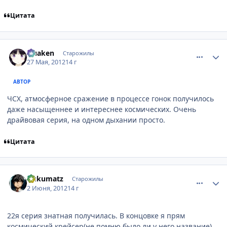
Цитата
comment_2782040
Статистика автора
Quaken
Старожилы
27 Мая, 2012
14 г
АВТОР
ЧСХ, атмосферное сражение в процессе гонок получилось
даже насыщеннее и интереснее космических. Очень
драйвовая серия, на одном дыхании просто.
Цитата
comment_2783876
Статистика автора
Gukumatz
Старожилы
2 Июня, 2012
14 г
22я серия знатная получилась. В концовке я прям
космический крейсер(не помню было ли у него название)