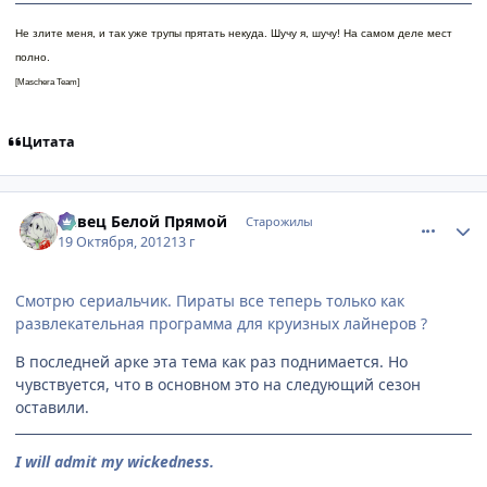
Не злите меня, и так уже трупы прятать некуда. Шучу я, шучу! На самом деле мест
полно.
[Maschera Team]
Цитата
comment_2818346
Статистика автора
Певец Белой Прямой
Старожилы
19 Октября, 2012
13 г
Смотрю сериальчик. Пираты все теперь только как
развлекательная программа для круизных лайнеров ?
В последней арке эта тема как раз поднимается. Но
чувствуется, что в основном это на следующий сезон
оставили.
I will admit my wickedness.