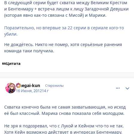
В следующей серии будет схватка между Великим Крестом
и Бентенмару + встреча лицом к лицу Загадочной Девушки
(которая явно как-то связана с Мисой) и Марики.
Поразительно, но впервые за 22 серии в сериале кого-то
убили.
Не дождётесь. Никто не помер, хотя серьёзные ранения
команда таки получила.
Цитата
comment_2787381
Статистика автора
Onegai-kun
Старожилы
16 Июня, 2012
14 г
Схватка конечно была не самая захватывающая, но исход
её был классный. Марика снова показала себя молодцом.
Не зря я подозревал, что с Лукой и Кейном что-то не так.
Хотя Кейн возможно действует в интересах Бентенмару.