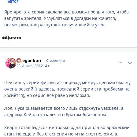
АВТОР
Яре-яре, эта серия сделала все возможное для того, чтобы
запутать зрителя. Углубляться в догадки не хочется,
посмотрим, как распутают получившийся узел.
Цитата
comment_2789221
Статистика автора
Onegai-kun
Старожилы
23 Июня, 2012
14 г
Пейсинг у серии фиговый - переход между сценами был ну
очень резкий (надеюсь, последней серии эта проблема не
коснётся), но серия всё равно неплохая.
Лол, Лука оказывается всего лишь отдохнуть уезжала, а
андроид Кейна оказался его братом-близнецом.
Кварц тотал бэдэсс - не только одна пришла во вражеский
стан, но ещё и без стеснения ноги на стол положила.