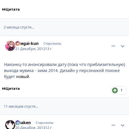
Цитата
2 месяца спустя...
comment_2832916
Статистика автора
Onegai-kun
Старожилы
21 Декабря, 2012
13 г
Наконец-то анонсировали дату (пока что приблизительную)
выхода мувика - зима 2014. Дизайн у персонажей похоже
будет
новый
.
Цитата
1
11 месяцев спустя...
comment_2902843
Статистика автора
Quaken
Старожилы
20 Декабря, 2013
12 г