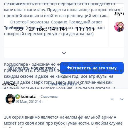
независимость и с тех пор передается по наследству от
капитана к капитану. Придется школьнице распроститься с
Лучш
прежней жизнью и взойти на трепещущий мостик...
Ответов
Просмотры
Создано
Последний ответ
Трейлеры
(первый, в основном из-за музыки, ваш
199
27 тыс.
14 г
14 г
11 г
11 г
покорный пересмотрел уже три десятка раз)
Развернуть обзор темы
Космоопера - однозначно не тот жанр, которым стоит
Создать новую тему
Ответить на эту тему
пренебрегать, потому как подобное аниме появляется не в
каждом сезоне и даже не каждый год. Все атрибуты на
месте и даже сверх того - здесь вам и сплоченный как
ПЕРВАЯ СТРАНИЦА
НАЗАД
СТРАНИЦА 8 ИЗ 8
единый организм экипаж корабля, и гипердвигатели, и
comment_2778595
Статистика автора
орбитальные крепости с лифтами и футуристическими
Gukumatz
Старожилы
космическими городами, и грандиозные сражения
19 Мая, 2012
14 г
космических флотов с хитрыми тактическими приемами и
применением лазеров-мазеров-фазеров и прочих ионных
20я серия видимо является началом финальной арки? А
пушек, и невесомость со скафандрами и даже, кажется,
может это своя арка про кубок Туманности. В любом случае
арена для дуэлей капитанов, которые, как уважающие себя