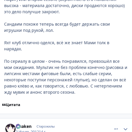
высока - материала достаточно, диски продаются хорошо)
это дело получше закроют.
Сандаим похоже теперь всегда будет держать свои
игрушки под рукой, лол.
Яхт клуб отлично оделся, всё же знает Мами толк в
нарядах.
По сериалу в целом - очень понравился, превзошёл все
мои ожидания. Мультик не без проблем конечно (рисовка и
липсинк местами фиговые были, есть слабые серии,
некоторые поступки персонажей глупые), но сделан он всё
равно клёво и, как говорится, с любовью. С нетерпением
жду мувик и анонс второго сезона.
Цитата
comment_2790786
Статистика автора
Quaken
Старожилы
2 Июля, 2012
14 г