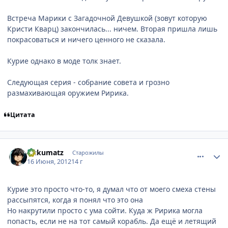
Встреча Марики с Загадочной Девушкой (зовут которую
Кристи Кварц) закончилась... ничем. Вторая пришла лишь
покрасоваться и ничего ценного не сказала.
Курие однако в моде толк знает.
Следующая серия - собрание совета и грозно
размахивающая оружием Ририка.
Цитата
comment_2787389
Статистика автора
Gukumatz
Старожилы
16 Июня, 2012
14 г
Курие это просто что-то, я думал что от моего смеха стены
рассыпятся, когда я понял что это она
Но накрутили просто с ума сойти. Куда ж Ририка могла
попасть, если не на тот самый корабль. Да ещё и летящий