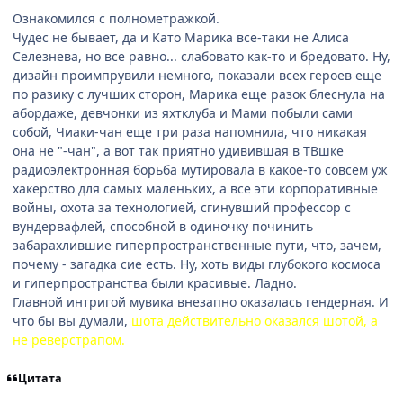
Ознакомился с полнометражкой.
Чудес не бывает, да и Като Марика все-таки не Алиса
Селезнева, но все равно... слабовато как-то и бредовато. Ну,
дизайн проимпрувили немного, показали всех героев еще
по разику с лучших сторон, Марика еще разок блеснула на
абордаже, девчонки из яхтклуба и Мами побыли сами
собой, Чиаки-чан еще три раза напомнила, что никакая
она не "-чан", а вот так приятно удивившая в ТВшке
радиоэлектронная борьба мутировала в какое-то совсем уж
хакерство для самых маленьких, а все эти корпоративные
войны, охота за технологией, сгинувший профессор с
вундервафлей, способной в одиночку починить
забарахлившие гиперпространственные пути, что, зачем,
почему - загадка сие есть. Ну, хоть виды глубокого космоса
и гиперпространства были красивые. Ладно.
Главной интригой мувика внезапно оказалась гендерная. И
что бы вы думали,
шота действительно оказался шотой, а
не реверстрапом.
Цитата