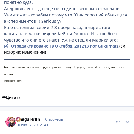
понятно куда.
Андроиды ёпт... да ещё не в единственном экземпляре.
Уничтожать корабли потому что "Они хороший обьект для
экспериментов" ! Seriously?
Ещё вспомнил: серии 2-3 вроде назад в баре этого
капитана в маске видели Кейн и Ририка. И такое было
чувство что они его знают. Уж не отец ли Марики это?
Отредактировано
19 Октября, 2012
13 г
от Gukumatz
(см.
историю изменений)
Не злите меня, и так уже трупы прятать некуда. Шучу я, шучу! На самом деле мест
полно.
[Maschera Team]
Цитата
comment_2787408
Статистика автора
Onegai-kun
Старожилы
16 Июня, 2012
14 г