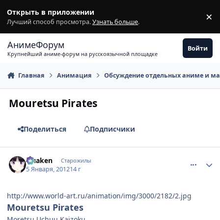
Перейти к содержимому
Открыть в приложении
×
З
Лучший способ просмотра.
Узнать больше
.
АнимеФорум
Войти
Крупнейший аниме-форум на русскоязычной площадке
Главная
Анимация
Обсуждение отдельных аниме и м
Mouretsu Pirates
Поделиться
Подписчики
comment_2730974
Статистика автора
Quaken
Старожилы
5 Января, 2012
14 г
http://www.world-art.ru/animation/img/3000/2182/2.jpg
Mouretsu Pirates
Moretsu Uchuu Kaizoku