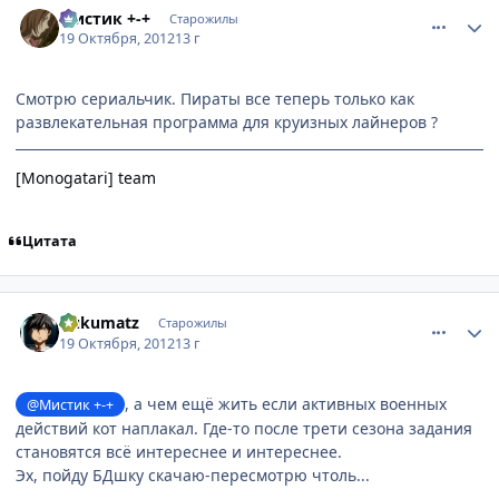
Мистик +-+
Старожилы
19 Октября, 2012
13 г
Смотрю сериальчик. Пираты все теперь только как
развлекательная программа для круизных лайнеров ?
[Monogatari] team
Цитата
comment_2818341
Статистика автора
Gukumatz
Старожилы
19 Октября, 2012
13 г
, а чем ещё жить если активных военных
@Мистик +-+
действий кот наплакал. Где-то после трети сезона задания
становятся всё интереснее и интереснее.
Эх, пойду БДшку скачаю-пересмотрю чтоль...