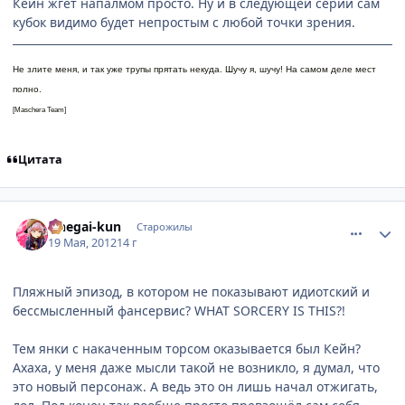
Кейн жгёт напалмом просто. Ну и в следующей серии сам
морские
космические офицеры, владеют еще и холодным
кубок видимо будет непростым с любой точки зрения.
оружием! Трейлеры говорят о весьма позитивном настрое
грядущего сериала, обещают кучу (
действительно
кучу)
симпатичных девочек и неунывающую главную героиню, а
Не злите меня, и так уже трупы прятать некуда. Шучу я, шучу! На самом деле мест
музыка заранее настраивает на соответствующий лад и
полно.
призывает ловить горячий солнечный ветер и мчаться
[Maschera Team]
через гиперпространство вперед к приключениям. На
абордаж! Пятнадцать ремонтников на пробоину по левому
борту, йо-хо-хо и тюбик с завтраком космонавта.
Цитата
comment_2778640
Статистика автора
Onegai-kun
Старожилы
19 Мая, 2012
14 г
Пляжный эпизод, в котором не показывают идиотский и
бессмысленный фансервис? WHAT SORCERY IS THIS?!
Тем янки с накаченным торсом оказывается был Кейн?
Ахаха, у меня даже мысли такой не возникло, я думал, что
это новый персонаж. А ведь это он лишь начал отжигать,