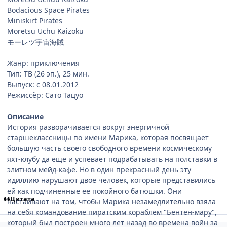
Bodacious Space Pirates
Miniskirt Pirates
Moretsu Uchu Kaizoku
モーレツ宇宙海賊
Жанр: приключения
Тип: ТВ (26 эп.), 25 мин.
Выпуск: c 08.01.2012
Режиссёр: Сато Тацуо
Описание
История разворачивается вокруг энергичной
старшеклассницы по имени Марика, которая посвящает
большую часть своего свободного времени космическому
яхт-клубу да еще и успевает подрабатывать на полставки в
элитном мейд-кафе. Но в один прекрасный день эту
идиллию нарушают двое человек, которые представились
ей как подчиненные ее покойного батюшки. Они
Цитата
настаивают на том, чтобы Марика незамедлительно взяла
на себя командование пиратским кораблем "Бентен-мару",
который был построен много лет назад во времена войн за