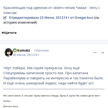
Краснеющая под одеялом от своего пения Чиаки - пять с
плюсом.
Отредактировано
23 Июня, 2012
14 г
от Onegai-kun
(см.
историю изменений)
Цитата
comment_2790511
Статистика автора
Gukumatz
Старожилы
30 Июня, 2012
14 г
Чёрт побери, 26я серия прекрасна. Хочу ещё
Спецприёмы капитанов просто лол. Про капитана
Парабеллума и говорить не интересно-и так понятно было.
И ещё очень шикарный эндинг, надо найти будет ост.
Не злите меня, и так уже трупы прятать некуда. Шучу я, шучу! На самом деле мест
полно.
[Maschera Team]