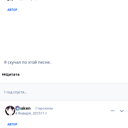
АВТОР
Я скучал по этой песне.
Цитата
1 год спустя...
comment_2965126
Статистика автора
Quaken
Старожилы
4 Января, 2015
11 г
АВТОР