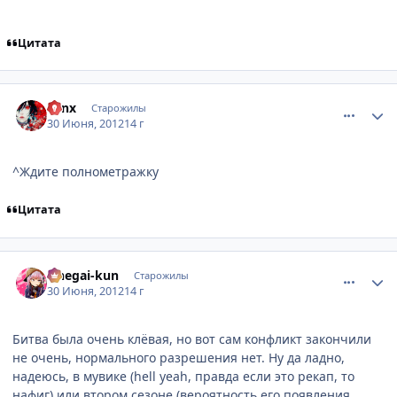
Цитата
comment_2790512
Статистика автора
v1nx
Старожилы
30 Июня, 2012
14 г
^Ждите полнометражку
Цитата
comment_2790522
Статистика автора
Onegai-kun
Старожилы
30 Июня, 2012
14 г
Битва была очень клёвая, но вот сам конфликт закончили
не очень, нормального разрешения нет. Ну да ладно,
надеюсь, в мувике (hell yeah, правда если это рекап, то
нафиг) или втором сезоне (вероятность его появления