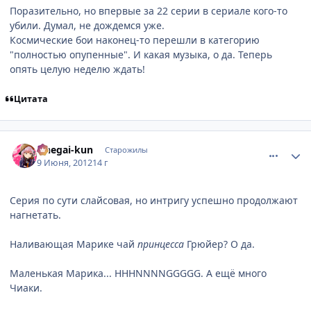
Поразительно, но впервые за 22 серии в сериале кого-то
убили. Думал, не дождемся уже.
Космические бои наконец-то перешли в категорию
"полностью опупенные". И какая музыка, о да. Теперь
опять целую неделю ждать!
Цитата
comment_2785878
Статистика автора
Onegai-kun
Старожилы
9 Июня, 2012
14 г
Серия по сути слайсовая, но интригу успешно продолжают
нагнетать.
Наливающая Марике чай
принцесса
Грюйер? О да.
Маленькая Марика... HHHNNNNGGGGG. А ещё много
Чиаки.