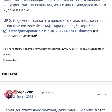
из Гуррен-Лаганн вспомнил, аж Симон привиделся вместо
чувака в маске.
UPD
. И до меня только что дошло что чувак в маске стоял в
открытом космосе без скафандра на палубе корабля...
Отредактировано
2 Июня, 2012
14 г
от Gukumatz
(см.
историю изменений)
Не злите меня, и так уже трупы прятать некуда. Шучу я, шучу! На самом деле мест
полно.
[Maschera Team]
Цитата
comment_2783907
Статистика автора
Onegai-kun
Старожилы
2 Июня, 2012
14 г
Серия действительно знатная, даже очень. Марике в этот