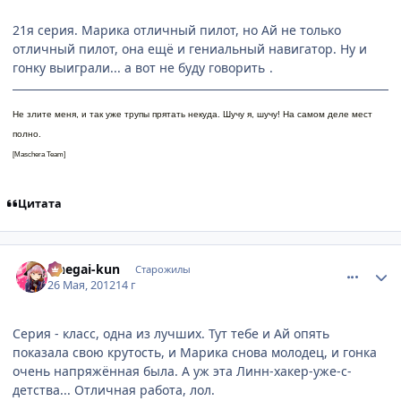
21я серия. Марика отличный пилот, но Ай не только
отличный пилот, она ещё и гениальный навигатор. Ну и
гонку выиграли... а вот не буду говорить
.
Не злите меня, и так уже трупы прятать некуда. Шучу я, шучу! На самом деле мест
полно.
[Maschera Team]
Цитата
comment_2781484
Статистика автора
Onegai-kun
Старожилы
26 Мая, 2012
14 г
Серия - класс, одна из лучших. Тут тебе и Ай опять
показала свою крутость, и Марика снова молодец, и гонка
очень напряжённая была. А уж эта Линн-хакер-уже-с-
детства... Отличная работа, лол.