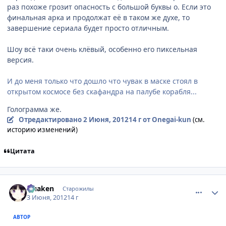
раз похоже грозит опасность с большой буквы о. Если это
финальная арка и продолжат её в таком же духе, то
завершение сериала будет просто отличным.
Шоу всё таки очень клёвый, особенно его пиксельная
версия.
И до меня только что дошло что чувак в маске стоял в
открытом космосе без скафандра на палубе корабля...
Голограмма же.
Отредактировано
2 Июня, 2012
14 г
от Onegai-kun
(см.
историю изменений)
Цитата
comment_2784223
Статистика автора
Quaken
Старожилы
3 Июня, 2012
14 г
АВТОР