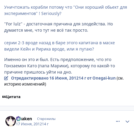
Уничтожать корабли потому что "Они хороший обьект для
экспериментов" ! Seriously?
"For lulz" - достаточная причина для злодейства. Но
думается мне, что тут не всё так просто.
серии 2-3 вроде назад в баре этого капитана в маске
видели Кейн и Ририка вроде, или я путаю?
Именно он это и был. Есть предположение, что это
Гонзаемон Като (папа Марики), которому по какой-то
причине пришлось уйти на дно.
Отредактировано
16 Июня, 2012
14 г
от Onegai-kun
(см.
историю изменений)
Цитата
comment_2787803
Статистика автора
Quaken
Старожилы
17 Июня, 2012
14 г