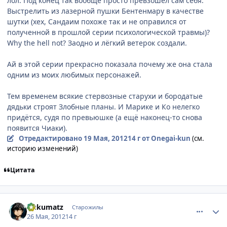
лол. Под конец так вообще просто превзошёл сам себя.
Выстрелить из лазерной пушки Бентенмару в качестве
шутки (хех, Сандаим похоже так и не оправился от
полученной в прошлой серии психологической травмы)?
Why the hell not? Заодно и лёгкий ветерок создали.
Ай в этой серии прекрасно показала почему же она стала
одним из моих любимых персонажей.
Тем временем всякие стервозные старухи и бородатые
дядьки строят Злобные планы. И Марике и Ко нелегко
придётся, судя по превьюшке (а ещё наконец-то снова
появится Чиаки).
Отредактировано
19 Мая, 2012
14 г
от Onegai-kun
(см.
историю изменений)
Цитата
comment_2781442
Статистика автора
Gukumatz
Старожилы
26 Мая, 2012
14 г