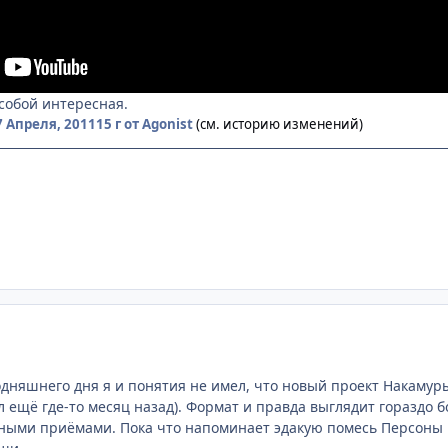
 собой интересная.
7 Апреля, 2011
15 г
от Agonist
(см. историю изменений)
одняшнего дня я и понятия не имел, что новый проект Накамуры 
ещё где-то месяц назад). Формат и правда выглядит гораздо бо
ыми приёмами. Пока что напоминает эдакую помесь Персоны и