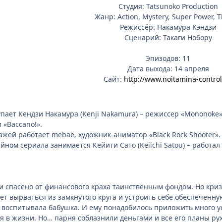
Студия: Tatsunoko Production
Жанр: Action, Mystery, Super Power, Th
Режиссёр: Накамура Кэндзи
Сценарий: Такаги Нобору
Эпизодов: 11
Дата выхода: 14 апреля
Сайт:
http://www.noitamina-control
пает Кендзи Накамура (Kenji Nakamura) – режиссер «Mononoke»
и «Baccano!».
жей работает mebae, художник-аниматор «Black Rock Shooter».
ом сериала занимается Кейити Сато (Keiichi Satou) – работал н
 спасено от финансового краха таинственным фондом. Но криз
жет вырваться из замкнутого круга и устроить себе обеспеченн
 воспитывала бабушка. И ему понадобилось приложить много ус
я в жизни. Но… парня соблазнили деньгами и все его планы ру