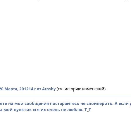
20 Марта, 2012
14 г
от Arashy
(см. историю изменений)
ете на мои сообщения постарайтесь не спойлерить. А если 
 мой пунктик и я их очень не люблю. Т_Т