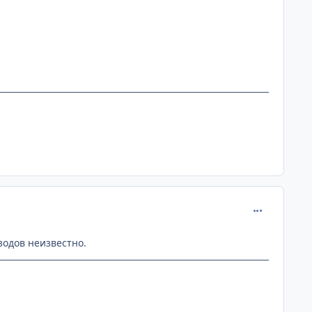
comment_265
зодов неизвестно.