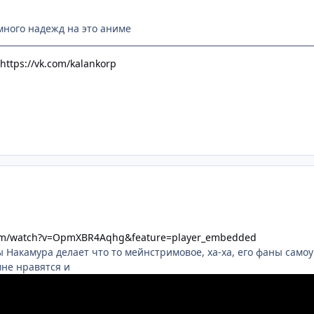
много надежд на это аниме
https://vk.com/kalankorp
com/watch?v=OpmXBR4Aqhg&feature=player_embedded
ы Накамура делает что то мейнстримовое, ха-ха, его фаны само
не нравятся и