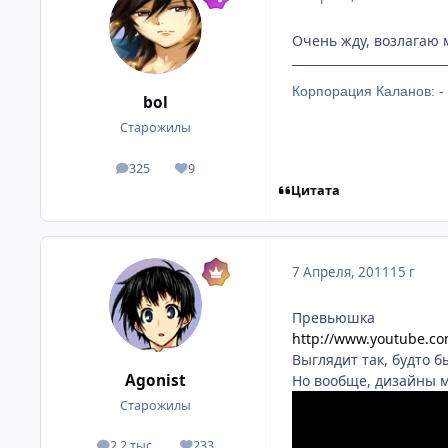
Очень жду, возлагаю 
Корпорация Каланов: -
bol
Старожилы
325
9
посты
Репутация
Цитата
7 Апреля, 2011
15 г
Превьюшка
http://www.youtube.
Выглядит так, будто б
Agonist
Но вообще, дизайны м
Старожилы
2,2 тыс.
233