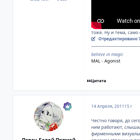
посты
Репутация
тоже. Ну и тема, само
Отредактировано
believe in magic
MAL - Agonist
Цитата
14 Апреля, 2011
15 г
Честно говоря, до сег
ним работают, слышал 
фирменными визуальн