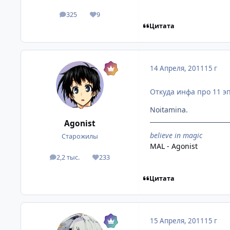
325
9
посты
Репутация
Цитата
14 Апреля, 2011
15 г
Откуда инфа про 11 э
Noitamina.
Agonist
believe in magic
Старожилы
MAL - Agonist
2,2 тыс.
233
посты
Репутация
Цитата
15 Апреля, 2011
15 г