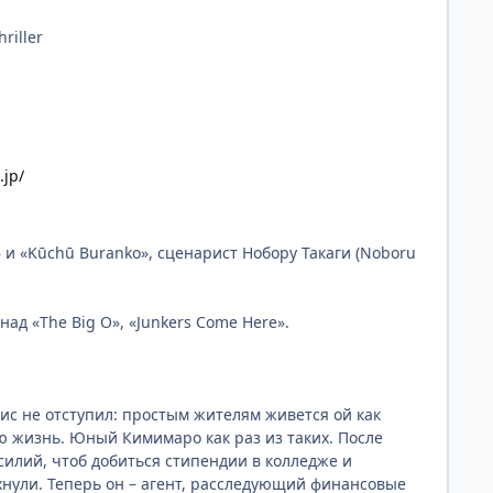
riller
.jp/
 и «Kūchū Buranko», сценарист Нобору Такаги (Noboru
ад «The Big O», «Junkers Come Here».
ис не отступил: простым жителям живется ой как
ую жизнь. Юный Кимимаро как раз из таких. После
илий, чтоб добиться стипендии в колледже и
хнули. Теперь он – агент, расследующий финансовые