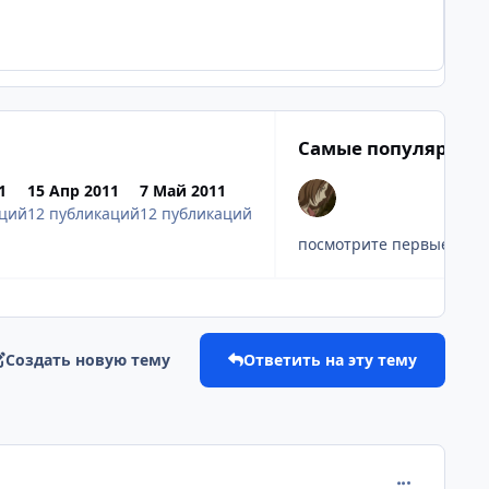
Самые популярные
1
15 Апр 2011
7 Май 2011
аций
12 публикаций
12 публикаций
посмотрите первые серии
Создать новую тему
Ответить на эту тему
comment_265