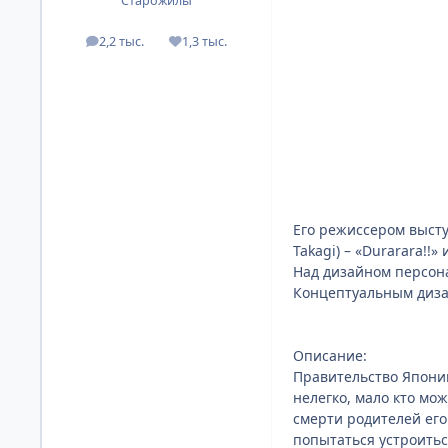
Старожилы
2,2 тыс.
1,3 тыс.
посты
Репутация
Его режиссером высту
Takagi) – «Durarara!!» 
Над дизайном персона
Концептуальным дизайн
Описание:
Правительство Японии
нелегко, мало кто мо
смерти родителей его
попытаться устроитьс