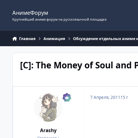
Перейти к содержимому
АнимеФорум
Крупнейший аниме-форум на русскоязычной площадке
Главная
Анимация
Обсуждение отдельных аниме 
[C]: The Money of Soul and P
7 Апреля, 2011
15 г
Arashy