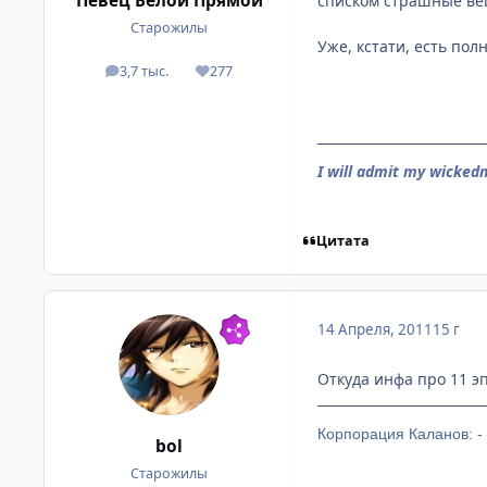
Певец Белой Прямой
списком страшные ве
Старожилы
Уже, кстати, есть пол
3,7 тыс.
277
посты
Репутация
I will admit my wickedn
Цитата
14 Апреля, 2011
15 г
Откуда инфа про 11 эп
Корпорация Каланов: -
bol
Старожилы