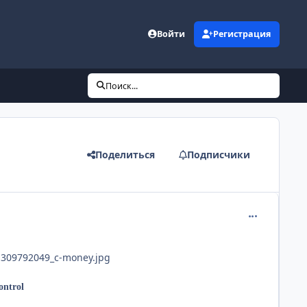
Войти
Регистрация
Поиск...
Поделиться
Подписчики
comment_265
1309792049_c-money.jpg
ontrol