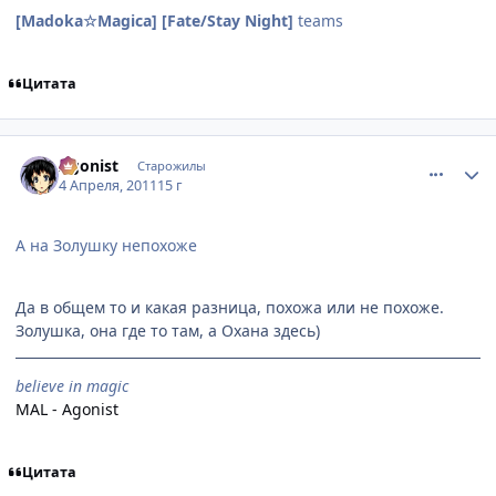
[Madoka☆Magica]
[Fate/Stay Night]
teams
Цитата
comment_2650361
Статистика автора
Agonist
Старожилы
4 Апреля, 2011
15 г
А на Золушку непохоже
Да в общем то и какая разница, похожа или не похоже.
Золушка, она где то там, а Охана здесь)
believe in magic
MAL - Agonist
Цитата