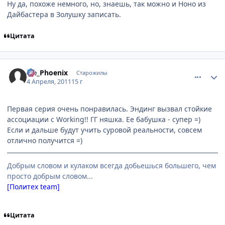
Ну да, похоже немного, но, знаешь, так можно и Ноно из
Дайбастера в Золушку записать.
Цитата
comment_2650207
Статистика автора
Ice_Phoenix
Старожилы
4 Апреля, 2011
15 г
Первая серия очень понравилась. Эндинг вызвал стойкие
ассоциации с Working!! ГГ няшка. Ее бабушка - супер =)
Если и дальше будут учить суровой реальности, совсем
отлично получится =)
Добрым словом и кулаком всегда добьешься большего, чем
просто добрым словом...
[Политех team]
Цитата