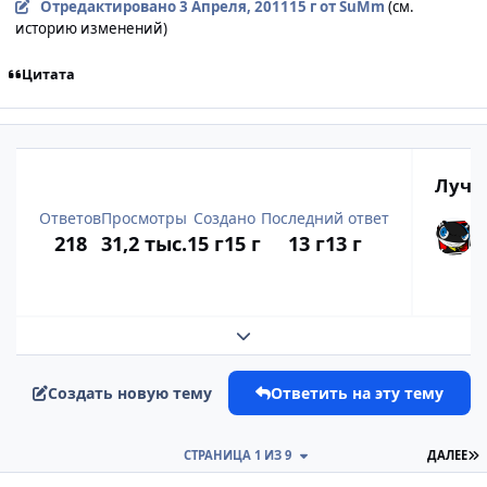
Отредактировано
3 Апреля, 2011
15 г
от SuMm
(см.
историю изменений)
Цитата
Лучш
Ответов
Просмотры
Создано
Последний ответ
218
31,2 тыс.
15 г
15 г
13 г
13 г
Развернуть обзор темы
Создать новую тему
Ответить на эту тему
П
СТРАНИЦА 1 ИЗ 9
ДАЛЕЕ
comment_2650049
Статистика автора