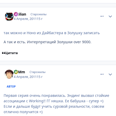
comment_2650226
Статистика автора
Sicilian
Старожилы
4 Апреля, 2011
15 г
так можно и Ноно из Дайбастера в Золушку записать
А так и есть. Интерпретаций Золушки over 9000.
Цитата
comment_2650338
Статистика автора
SuMm
Старожилы
4 Апреля, 2011
15 г
АВТОР
Первая серия очень понравилась. Эндинг вызвал стойкие
ассоциации с Working!! ГГ няшка. Ее бабушка - супер =)
Если и дальше будут учить суровой реальности, совсем
отлично получится =)