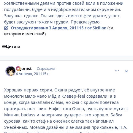
хозяйственными делами против своей воли в положении
полурабыни, будучи в недоброжелательном окружении.
Золушка, однако. Только здесь вместо феи-драже, успех
будет заслужен тяжким трудом. Предсказуемо.
Отредактировано
3 Апреля, 2011
15 г
от Sicilian
(см.
историю изменений)
Цитата
comment_2650188
Статистика автора
Agonist
Старожилы
4 Апреля, 2011
15 г
Хорошая первая серия. Охана радует, её внутренние
монологи мало-мало Мёд и Клевер-feel создавали, а в
конце, когда закапали слёзы, но она с криком полетела
протирать пол - вин. Нафег того Ояша, пусть лучше мутит с
Минчи, badass и наверняка цундере - это хорошо. Бабка
суровая, как то стаф на онсенах слегка так напомнил
Унесённых. Моэмоэ дизайны и анимация прикольные, П.А.