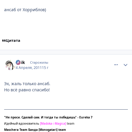
ансаб от Хорриблов)
Цитата
comment_2650456
Статистика автора
lesik
Старожилы
4 Апреля, 2011
15 г
Эх, жаль только ансаб.
Но всё равно спасибо!
"Не проси. Сделай сам. И тогда ты победишь" - Eureka 7
Идейный вдохновитель
[
Madoka☆Magica]
team
Maschera Team
Банда
[Monogatari] team