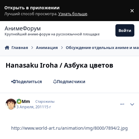
Перейти к содержимому
Открыть в приложении
×
З
Лучший способ просмотра.
Узнать больше
.
АнимеФорум
Войти
Крупнейший аниме-форум на русскоязычной площадке
Главная
Анимация
Обсуждение отдельных аниме и м
Hanasaku Iroha / Азбука цветов
Поделиться
Подписчики
comment_2650043
Статистика автора
SuMm
Старожилы
3 Апреля, 2011
15 г
http://www.world-art.ru/animation/img/8000/7894/2.jpg