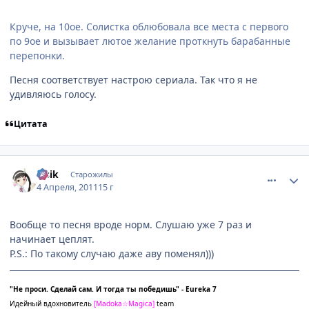
Круче, на 10ое. Солистка облюбовала все места с первого
по 9ое и вызывает лютое желание проткнуть барабанные
перепонки.
Песня соответствует настрою сериала. Так что я не
удивляюсь голосу.
Цитата
comment_2650427
Статистика автора
lesik
Старожилы
4 Апреля, 2011
15 г
Вообще то песня вроде норм. Слушаю уже 7 раз и
начинает цеплят.
P.S.: По такому случаю даже аву поменял)))
"Не проси. Сделай сам. И тогда ты победишь" - Eureka 7
Идейный вдохновитель
[
Madoka☆Magica]
team