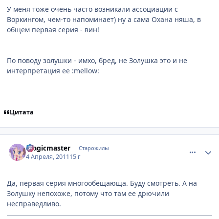
У меня тоже очень часто возникали ассоциации с
Воркингом, чем-то напоминает) ну а сама Охана няша, в
общем первая серия - вин!
По поводу золушки - имхо, бред, не Золушка это и не
интерпретация ее :mellow:
Цитата
comment_2650352
Статистика автора
magicmaster
Старожилы
4 Апреля, 2011
15 г
Да, первая серия многообещающа. Буду смотреть. А на
Золушку непохоже, потому что там ее дрючили
несправедливо.