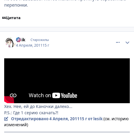
перепонки.
Цитата
comment_2650397
Статистика автора
lesik
Старожилы
4 Апреля, 2011
15 г
Хех. Нее, ей до Каночки далеко...
P.S.: Где 1 серию скачать?!
Отредактировано
4 Апреля, 2011
15 г
от lesik
(см. историю
изменений)