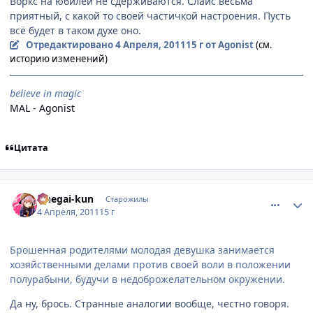
Воркс на юбилей не сдерживаются. Слайс весьма
приятный, с какой то своей частичкой настроения. Пусть
всё будет в таком духе оно.
Отредактировано
4 Апреля, 2011
15 г
от Agonist
(см.
историю изменений)
believe in magic
MAL - Agonist
Цитата
comment_2650205
Статистика автора
Onegai-kun
Старожилы
4 Апреля, 2011
15 г
Брошенная родителями молодая девушка занимается
хозяйственными делами против своей воли в положении
полурабыни, будучи в недоброжелательном окружении.
Да ну, брось. Странные аналогии вообще, честно говоря.