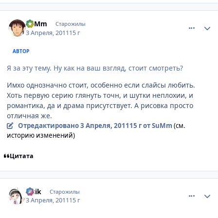
comment_2650055
Статистика автора
SuMm
Старожилы
3 Апреля, 2011
15 г
АВТОР
Я за эту тему. Ну как на ваш взгляд, стоит смотреть?
Имхо однозначно стоит, особенно если слайсы любить.
Хоть первую серию глянуть точн, и шутки неплохии, и
романтика, да и драма присутствует. А рисовка просто
отличная же.
Отредактировано
3 Апреля, 2011
15 г
от SuMm
(см.
историю изменений)
Цитата
comment_2650060
Статистика автора
lesik
Старожилы
3 Апреля, 2011
15 г