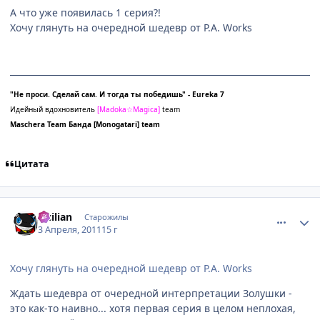
А что уже появилась 1 серия?!
Хочу глянуть на очередной шедевр от P.A. Works
"Не проси. Сделай сам. И тогда ты победишь" - Eureka 7
Идейный вдохновитель
[
Madoka☆Magica]
team
Maschera Team
Банда
[Monogatari] team
Цитата
comment_2650068
Статистика автора
Sicilian
Старожилы
3 Апреля, 2011
15 г
Хочу глянуть на очередной шедевр от P.A. Works
Ждать шедевра от очередной интерпретации Золушки -
это как-то наивно... хотя первая серия в целом неплохая,