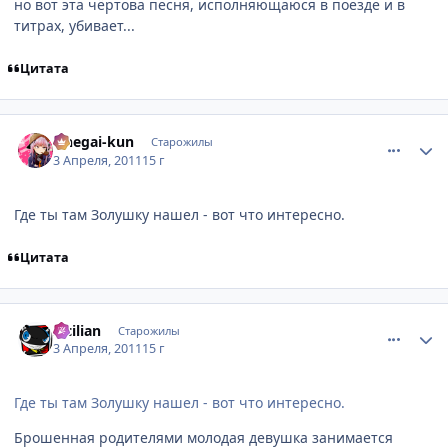
но вот эта чёртова песня, исполняющаюся в поезде и в
титрах, убивает...
Цитата
comment_2650081
Статистика автора
Onegai-kun
Старожилы
3 Апреля, 2011
15 г
Где ты там Золушку нашел - вот что интересно.
Цитата
comment_2650085
Статистика автора
Sicilian
Старожилы
3 Апреля, 2011
15 г
Где ты там Золушку нашел - вот что интересно.
Брошенная родителями молодая девушка занимается