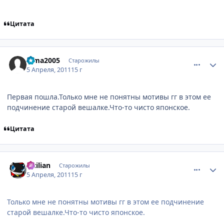
Цитата
comment_2650620
Статистика автора
dima2005
Старожилы
5 Апреля, 2011
15 г
Первая пошла.Только мне не понятны мотивы гг в этом ее
подчинение старой вешалке.Что-то чисто японское.
Цитата
comment_2650621
Статистика автора
Sicilian
Старожилы
5 Апреля, 2011
15 г
Только мне не понятны мотивы гг в этом ее подчинение
старой вешалке.Что-то чисто японское.