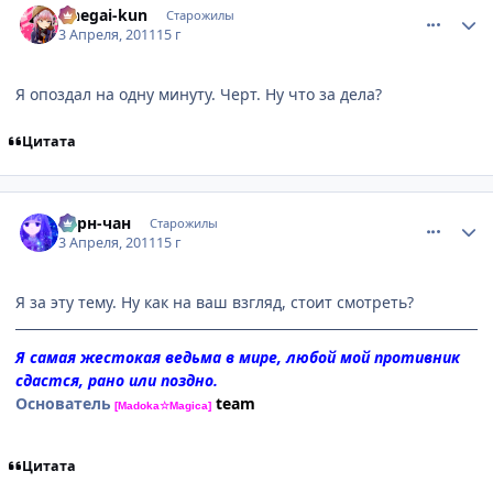
Onegai-kun
Старожилы
3 Апреля, 2011
15 г
Я опоздал на одну минуту. Черт. Ну что за дела?
Цитата
comment_2650052
Статистика автора
Берн-чан
Старожилы
3 Апреля, 2011
15 г
Я за эту тему. Ну как на ваш взгляд, стоит смотреть?
Я самая жестокая ведьма в мире, любой мой противник
сдастся, рано или поздно.
Основатель
team
[Madoka☆Magica]
Цитата