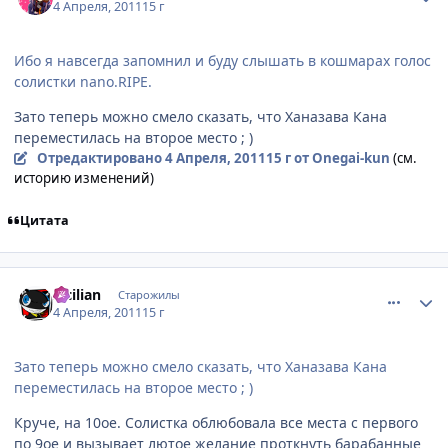
4 Апреля, 2011
15 г
Ибо я навсегда запомнил и буду слышать в кошмарах голос
солистки nano.RIPE.
Зато теперь можно смело сказать, что Ханазава Кана
переместилась на второе место ; )
Отредактировано
4 Апреля, 2011
15 г
от Onegai-kun
(см.
историю изменений)
Цитата
comment_2650396
Статистика автора
Sicilian
Старожилы
4 Апреля, 2011
15 г
Зато теперь можно смело сказать, что Ханазава Кана
переместилась на второе место ; )
Круче, на 10ое. Солистка облюбовала все места с первого
по 9ое и вызывает лютое желание проткнуть барабанные