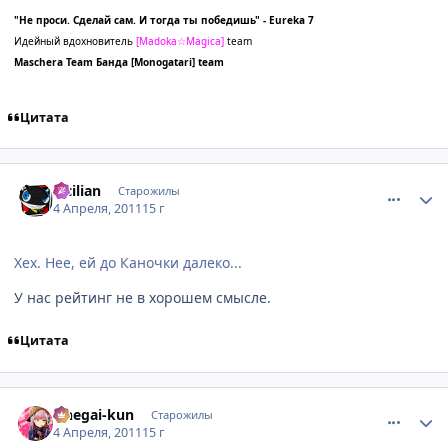
"Не проси. Сделай сам. И тогда ты победишь" - Eureka 7
Идейный вдохновитель
[
Madoka☆Magica]
team
Maschera Team
Банда
[Monogatari] team
Цитата
comment_2650400
Статистика автора
Sicilian
Старожилы
4 Апреля, 2011
15 г
Хех. Нее, ей до Каночки далеко...
У нас рейтинг не в хорошем смысле.
Цитата
comment_2650401
Статистика автора
Onegai-kun
Старожилы
4 Апреля, 2011
15 г