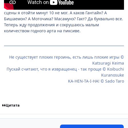
сцены я отойти минут 10 не мог. А каков Гантайн? А
Бишаемон? А Моточика? Масамунэ? Гакт? Да буквально все.
Теперь жду продолжения и сокрушаюсь малым
количеством годного арта на пиксиве.
Не существует плохих героинь, есть лишь плохие игры ©
Katsuragi Keima
Пускай считают, что я извращенец - так проще © Koibuchi
Kuranosuke
KA-HEN-TA-I-HA! © Sado Taro
Цитата