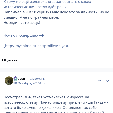
К тому же ещё желательно заранее знать о каких
исторических личностях идёт речь
Например в 9 и 10 сериях было ясно что за личности, но не
смешно. Мне по крайней мере.
Но эндинг, это вещь!
Ночью я совершаю АФ.
_http://myanimelist.net/profile/Keiyaku
Цитата
comment_2576880
Статистика автора
Ardeur
Старожилы
30 Октября, 2010
15 г
Посмотрел ОВА, такая хохмаческая юмореска на
историческую тему. По-настоящему привлек лишь Гандам -
вот это было смешно до коликов. Остальное так себе.
Соответственно, сериал смотреть не стал. На любителей