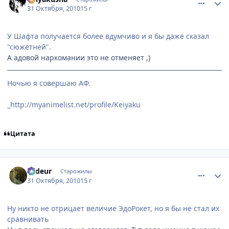
31 Октября, 2010
15 г
У Шафта получается более вдумчиво и я бы даже сказал
"сюжетней".
А адовой наркомании это не отменяет ,)
Ночью я совершаю АФ.
_http://myanimelist.net/profile/Keiyaku
Цитата
comment_2577207
Статистика автора
Ardeur
Старожилы
31 Октября, 2010
15 г
Ну никто не отрицает величие ЭдоРокет, но я бы не стал их
сравнивать