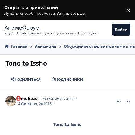
Перейти к содержимому
Открыть в приложении
×
З
Лучший способ просмотра.
Узнать больше
.
АнимеФорум
Войти
Крупнейший аниме-форум на русскоязычной площадке
Главная
Анимация
Обсуждение отдельных аниме и м
Tono to Issho
Поделиться
Подписчики
comment_2565459
Статистика автора
Tomokazu
Активные участники
14 Октября, 2010
15 г
Tono to Issho