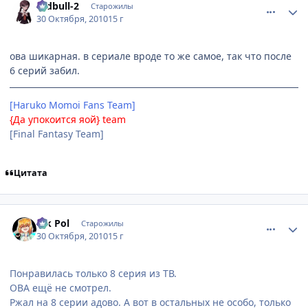
redbull-2
Старожилы
30 Октября, 2010
15 г
ова шикарная. в сериале вроде то же самое, так что после
6 серий забил.
[Haruko Momoi Fans Team]
{Да упокоится яой} team
[Final Fantasy Team]
Цитата
comment_2576866
Статистика автора
Vik Pol
Старожилы
30 Октября, 2010
15 г
Понравилась только 8 серия из ТВ.
ОВА ещё не смотрел.
Ржал на 8 серии адово. А вот в остальных не особо, только