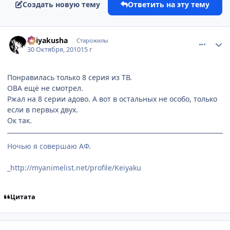
Создать новую тему
Ответить на эту тему
comment_2576840
Статистика автора
Keiyakusha
Старожилы
30 Октября, 2010
15 г
Понравилась только 8 серия из ТВ.
ОВА ещё не смотрел.
Ржал на 8 серии адово. А вот в остальных не особо, только
если в первых двух.
Ок так.
Ночью я совершаю АФ.
_http://myanimelist.net/profile/Keiyaku
Цитата
comment_2576861
Статистика автора