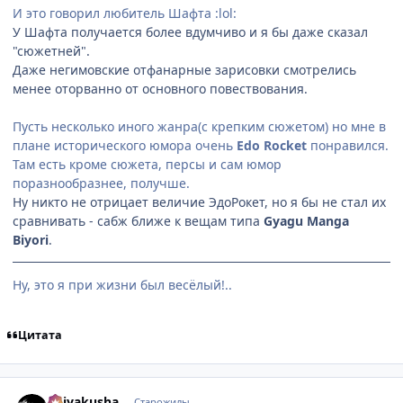
И это говорил любитель Шафта :lol:
У Шафта получается более вдумчиво и я бы даже сказал
"сюжетней".
Даже негимовские отфанарные зарисовки смотрелись
менее оторванно от основного повествования.
Пусть несколько иного жанра(с крепким сюжетом) но мне в
плане исторического юмора очень
Edo Rocket
понравился.
Там есть кроме сюжета, персы и сам юмор
поразнообразнее, получше.
Ну никто не отрицает величие ЭдоРокет, но я бы не стал их
сравнивать - сабж ближе к вещам типа
Gyagu Manga
Biyori
.
Ну, это я при жизни был весёлый!..
Цитата
comment_2577184
Статистика автора
Keiyakusha
Старожилы