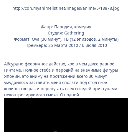
http://cdn.myanimelist.net/images/anime/5/18878.jpg
Жанр: Пародия, комедия
Студия: Gathering
Формат: Ova (30 минут), ТВ (12 эпизодов, 2 минуты)
Премьера: 25 Марта 2010 / 6 июля 2010
Абсурдно-фееричное действо, кое в чем даже равное
Гинтаме. Полное стеба и пародий на значимые фигуры
Японии, это аниму на протяжении всего 30 минут
умудрилось заставить меня сползти под стол n-oе
количество раз и перепугать всех соседей приступами
неконтролируемого смеха. От одной