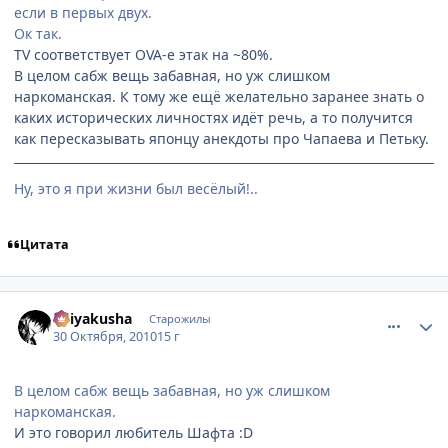
если в первых двух.
Ок так.
TV соответствует OVA-е этак на ~80%.
В целом сабж вещь забавная, но уж слишком
наркоманская. К тому же ещё желательно заранее знать о
каких исторических личностях идёт речь, а то получится
как пересказывать японцу анекдоты про Чапаева и Петьку.
Ну, это я при жизни был весёлый!..
Цитата
comment_2576873
Статистика автора
Keiyakusha
Старожилы
30 Октября, 2010
15 г
В целом сабж вещь забавная, но уж слишком
наркоманская.
И это говорил любитель Шафта :D