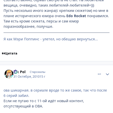
вещица, очевидно, таких любителей-любителей=)))
Пусть несколько иного жанра(с крепким сюжетом) но мне в
плане исторического юмора очень
Edo Rocket
понравился.
Там есть кроме сюжета, персы и сам юмор
поразнообразнее, получше.
Я как Мэри Поппинс - улетел, но обещаю вернуться...
Цитата
comment_2577154
Статистика автора
Vik Pol
Старожилы
31 Октября, 2010
15 г
ова шикарная. в сериале вроде то же самое, так что после
6 серий забил.
Если не путаю то с 11-ой идёт новый контент,
отсутствующий в ОВА.