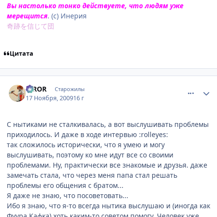
Вы настолько тонко действуете, что людям уже
мерещится
. (с) Инерия
奇跡を信じて団
Цитата
comment_2369246
Статистика автора
IRROR
Старожилы
17 Ноября, 2009
16 г
С нытиками не сталкивалась, а вот выслушивать проблемы
приходилось. И даже в ходе интервью :rolleyes:
так сложилось исторически, что я умею и могу
выслушивать, поэтому ко мне идут все со своими
проблемами. Ну, практически все знакомые и друзья. даже
замечать стала, что через меня папа стал решать
проблемы его общения с братом...
Я даже не знаю, что посоветовать...
Ибо я знаю, что я-то всегда нытика выслушаю и (иногда как
Фуура Кафка) хоть каким-то советом помогу. Человек уже