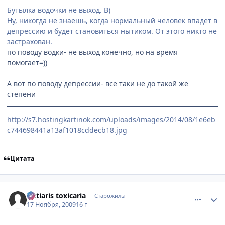
Бутылка водочки не выход. B)
Ну, никогда не знаешь, когда нормальный человек впадет в
депрессию и будет становиться нытиком. От этого никто не
застрахован.
по поводу водки- не выход конечно, но на время
помогает=))
А вот по поводу депрессии- все таки не до такой же
степени
http://s7.hostingkartinok.com/uploads/images/2014/08/1e6eb
c744698441a13af1018cddecb18.jpg
Цитата
comment_2369160
Статистика автора
Antiaris toxicaria
Старожилы
17 Ноября, 2009
16 г