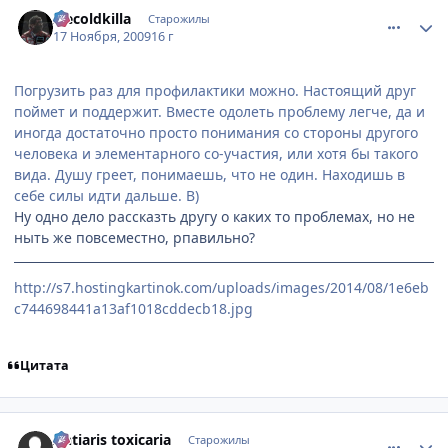
comment_2369170
Статистика автора
Icecoldkilla
Старожилы
17 Ноября, 2009
16 г
Погрузить раз для профилактики можно. Настоящий друг
поймет и поддержит. Вместе одолеть проблему легче, да и
иногда достаточно просто понимания со стороны другого
человека и элементарного со-участия, или хотя бы такого
вида. Душу греет, понимаешь, что не один. Находишь в
себе силы идти дальше. B)
Ну одно дело рассказть другу о каких то проблемах, но не
ныть же повсеместно, рпавильно?
http://s7.hostingkartinok.com/uploads/images/2014/08/1e6eb
c744698441a13af1018cddecb18.jpg
Цитата
comment_2369172
Статистика автора
Antiaris toxicaria
Старожилы