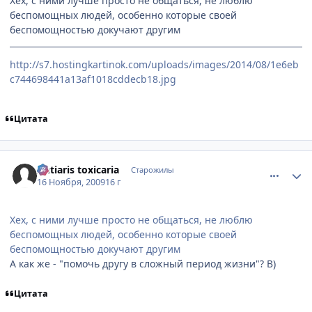
Хех, с ними лучше просто не общаться, не люблю
беспомощных людей, особенно которые своей
беспомощностью докучают другим
http://s7.hostingkartinok.com/uploads/images/2014/08/1e6eb
c744698441a13af1018cddecb18.jpg
Цитата
comment_2369153
Статистика автора
Antiaris toxicaria
Старожилы
16 Ноября, 2009
16 г
Хех, с ними лучше просто не общаться, не люблю
беспомощных людей, особенно которые своей
беспомощностью докучают другим
А как же - "помочь другу в сложный период жизни"? B)
Цитата