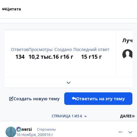
Цитата
Лучш
Ответов
Просмотры
Создано
Последний ответ
134
10,2 тыс.
16 г
16 г
15 г
15 г
Развернуть обзор темы
Создать новую тему
Ответить на эту тему
П
СТРАНИЦА 1 ИЗ 6
ДАЛЕЕ
comment_2369132
Статистика автора
rewersi
Старожилы
16 Ноября, 2009
16 г