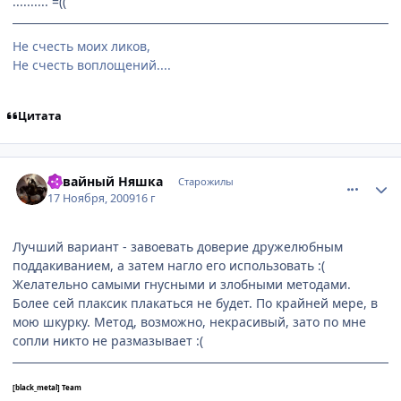
.......... =((
Не счесть моих ликов,
Не счесть воплощений....
Цитата
comment_2369210
Статистика автора
Кавайный Няшка
Старожилы
17 Ноября, 2009
16 г
Лучший вариант - завоевать доверие дружелюбным
поддакиванием, а затем нагло его использовать :(
Желательно самыми гнусными и злобными методами.
Более сей плаксик плакаться не будет. По крайней мере, в
мою шкурку. Метод, возможно, некрасивый, зато по мне
сопли никто не размазывает :(
[black_metal] Team