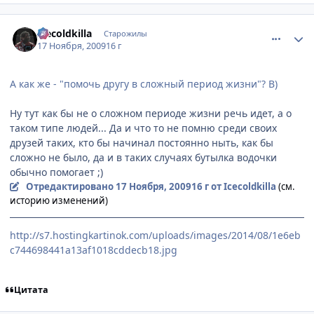
comment_2369154
Статистика автора
Icecoldkilla
Старожилы
17 Ноября, 2009
16 г
А как же - "помочь другу в сложный период жизни"? B)
Ну тут как бы не о сложном периоде жизни речь идет, а о
таком типе людей... Да и что то не помню среди своих
друзей таких, кто бы начинал постоянно ныть, как бы
сложно не было, да и в таких случаях бутылка водочки
обычно помогает ;)
Отредактировано
17 Ноября, 2009
16 г
от Icecoldkilla
(см.
историю изменений)
http://s7.hostingkartinok.com/uploads/images/2014/08/1e6eb
c744698441a13af1018cddecb18.jpg
Цитата