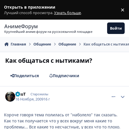
Перейти к содержимому
Открыть в приложении
×
З
Лучший способ просмотра.
Узнать больше
.
АнимеФорум
Войти
Крупнейший аниме-форум на русскоязычной площадке
Главная
Общение
Общение
Как общаться с нытика
Как общаться с нытиками?
Поделиться
Подписчики
comment_2369114
Статистика автора
NauT
Старожилы
16 Ноября, 2009
16 г
Короче говоря тема полилась от "наболело" так сказать.
Как то так получается что у всех вокруг меня какие то
проблемы... Все какие то несчастные, у всех что то плохо.