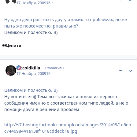
17 Ноября, 2009
16 г
Ну одно дело рассказть другу о каких то проблемах, но не
ныть же повсеместно, рпавильно?
Целиком и полностью. B)
Цитата
comment_2369173
Статистика автора
Icecoldkilla
Старожилы
17 Ноября, 2009
16 г
Целиком и полностью. B)
Ну вот и все=))) Тема все-таки как я понял из первого
сообщения именно о соответственном типе людей, а не о
помощи друга в решении проблем
http://s7.hostingkartinok.com/uploads/images/2014/08/1e6eb
c744698441a13af1018cddecb18.jpg