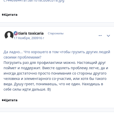
c744698441a13af1018cddecb18.jpg
Цитата
comment_2369169
Статистика автора
Antiaris toxicaria
Старожилы
17 Ноября, 2009
16 г
Да ладно... Что хорошего в том чтобы грузить других людей
своими проблемами?
Погрузить раз для профилактики можно. Настоящий друг
поймет и поддержит. Вместе одолеть проблему легче, да и
иногда достаточно просто понимания со стороны другого
человека и элементарного со-участия, или хотя бы такого
вида. Душу греет, понимаешь, что не один. Находишь в
себе силы идти дальше. B)
Цитата