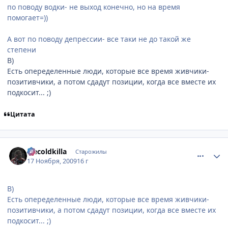
по поводу водки- не выход конечно, но на время
помогает=))
А вот по поводу депрессии- все таки не до такой же
степени
B)
Есть опеределенные люди, которые все время живчики-
позитивчики, а потом сдадут позиции, когда все вместе их
подкосит... ;)
Цитата
comment_2369162
Статистика автора
Icecoldkilla
Старожилы
17 Ноября, 2009
16 г
B)
Есть опеределенные люди, которые все время живчики-
позитивчики, а потом сдадут позиции, когда все вместе их
подкосит... ;)