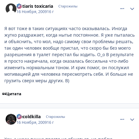
comment_2369151
Статистика автора
Antiaris toxicaria
Старожилы
16 Ноября, 2009
16 г
Я вот тоже в таких ситуациях часто оказывалась. Иногда
жутко раздражает, когда нытье постоянное. Я уже пыталась
и объяснить, что мол, надо самому свои проблемы решать,
так один человек вообще пристал, что скоро бы без моего
разрешения в туалет перестал бы ходить. О_о В результате
я просто накричала, когда оказалась бессильна что-либо
изменить нормальным тоном. И крик помог, он послужил
мотивацией для человека пересмотреть себя. И больше не
грузить сверх меры других. B)
Цитата
comment_2369152
Статистика автора
Icecoldkilla
Старожилы
16 Ноября, 2009
16 г