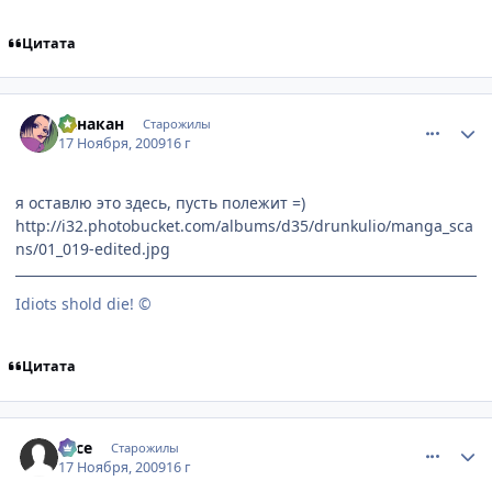
Цитата
comment_2369215
Статистика автора
Санакан
Старожилы
17 Ноября, 2009
16 г
я оставлю это здесь, пусть полежит =)
http://i32.photobucket.com/albums/d35/drunkulio/manga_sca
ns/01_019-edited.jpg
Idiots shold die! ©
Цитата
comment_2369223
Статистика автора
vace
Старожилы
17 Ноября, 2009
16 г