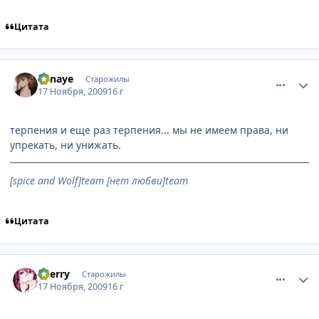
Цитата
comment_2369186
Статистика автора
Kanaye
Старожилы
17 Ноября, 2009
16 г
терпения и еще раз терпения... мы не имеем права, ни
упрекать, ни унижать.
[spice and Wolf]team [нет любви]team
Цитата
comment_2369191
Статистика автора
Sherry
Старожилы
17 Ноября, 2009
16 г