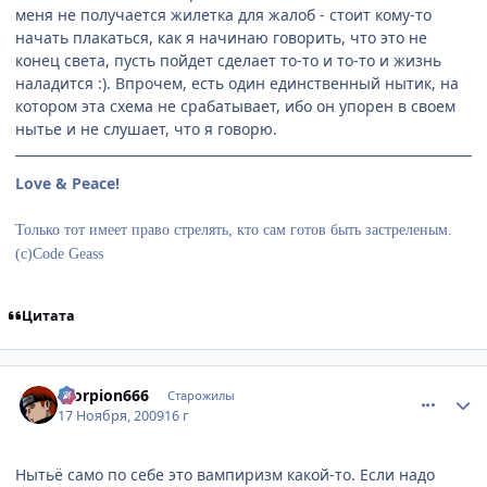
меня не получается жилетка для жалоб - стоит кому-то
начать плакаться, как я начинаю говорить, что это не
конец света, пусть пойдет сделает то-то и то-то и жизнь
наладится :). Впрочем, есть один единственный нытик, на
котором эта схема не срабатывает, ибо он упорен в своем
нытье и не слушает, что я говорю.
Love & Peace!
Только тот имеет право стрелять, кто сам готов быть застреленым.
(с)Code Geass
Цитата
comment_2369288
Статистика автора
scorpion666
Старожилы
17 Ноября, 2009
16 г
Нытьё само по себе это вампиризм какой-то. Если надо