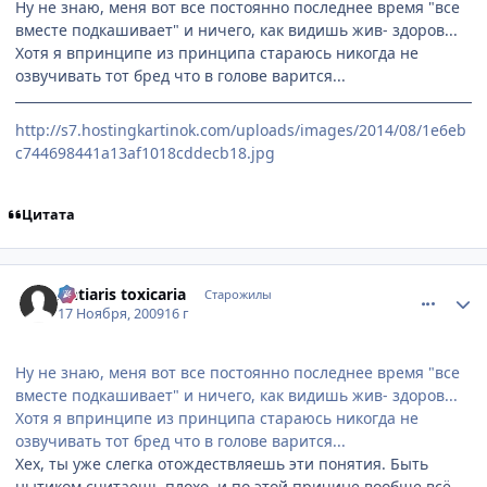
Ну не знаю, меня вот все постоянно последнее время "все
вместе подкашивает" и ничего, как видишь жив- здоров...
Хотя я впринципе из принципа стараюсь никогда не
озвучивать тот бред что в голове варится...
http://s7.hostingkartinok.com/uploads/images/2014/08/1e6eb
c744698441a13af1018cddecb18.jpg
Цитата
comment_2369165
Статистика автора
Antiaris toxicaria
Старожилы
17 Ноября, 2009
16 г
Ну не знаю, меня вот все постоянно последнее время "все
вместе подкашивает" и ничего, как видишь жив- здоров...
Хотя я впринципе из принципа стараюсь никогда не
озвучивать тот бред что в голове варится...
Хех, ты уже слегка отождествляешь эти понятия. Быть
нытиком считаешь плохо, и по этой причине вообще всё