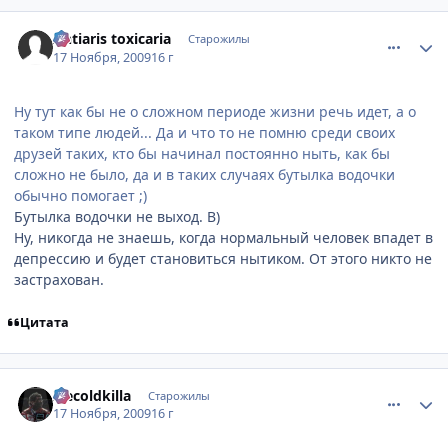
comment_2369157
Статистика автора
Antiaris toxicaria
Старожилы
17 Ноября, 2009
16 г
Ну тут как бы не о сложном периоде жизни речь идет, а о
таком типе людей... Да и что то не помню среди своих
друзей таких, кто бы начинал постоянно ныть, как бы
сложно не было, да и в таких случаях бутылка водочки
обычно помогает ;)
Бутылка водочки не выход. B)
Ну, никогда не знаешь, когда нормальный человек впадет в
депрессию и будет становиться нытиком. От этого никто не
застрахован.
Цитата
comment_2369158
Статистика автора
Icecoldkilla
Старожилы
17 Ноября, 2009
16 г