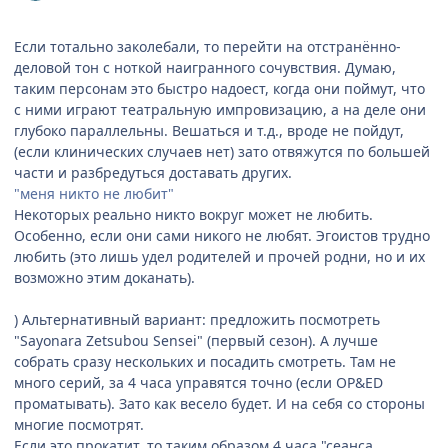
Если тотально заколебали, то перейти на отстранённо-
деловой тон с ноткой наигранного сочувствия. Думаю,
таким персонам это быстро надоест, когда они поймут, что
с ними играют театральную импровизацию, а на деле они
глубоко параллельны. Вешаться и т.д., вроде не пойдут,
(если клинических случаев нет) зато отвяжутся по большей
части и разбредуться доставать других.
"меня никто не любит"
Некоторых реально никто вокруг может не любить.
Особенно, если они сами никого не любят. Эгоистов трудно
любить (это лишь удел родителей и прочей родни, но и их
возможно этим доканать).
) Альтернативный вариант: предложить посмотреть
"Sayonara Zetsubou Sensei" (первый сезон). А лучше
собрать сразу нескольких и посадить смотреть. Там не
много серий, за 4 часа управятся точно (если OP&ED
проматывать). Зато как весело будет. И на себя со стороны
многие посмотрят.
Если это прокатит, то таким образом 4 часа "сеанса