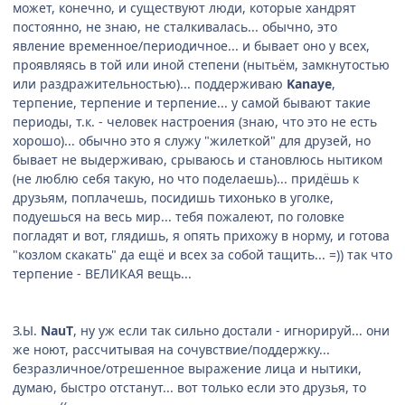
может, конечно, и существуют люди, которые хандрят
постоянно, не знаю, не сталкивалась... обычно, это
явление временное/периодичное... и бывает оно у всех,
проявляясь в той или иной степени (нытьём, замкнутостью
или раздражительностью)... поддерживаю
Kanaye
,
терпение, терпение и терпение... у самой бывают такие
периоды, т.к. - человек настроения (знаю, что это не есть
хорошо)... обычно это я служу "жилеткой" для друзей, но
бывает не выдерживаю, срываюсь и становлюсь нытиком
(не люблю себя такую, но что поделаешь)... придёшь к
друзьям, поплачешь, посидишь тихонько в уголке,
подуешься на весь мир... тебя пожалеют, по головке
погладят и вот, глядишь, я опять прихожу в норму, и готова
"козлом скакать" да ещё и всех за собой тащить... =)) так что
терпение - ВЕЛИКАЯ вещь...
З.Ы.
NauT
, ну уж если так сильно достали - игнорируй... они
же ноют, рассчитывая на сочувствие/поддержку...
безразличное/отрешенное выражение лица и нытики,
думаю, быстро отстанут... вот только если это друзья, то