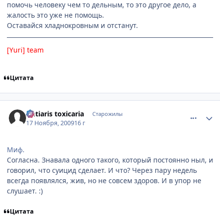
помочь человеку чем то дельным, то это другое дело, а
жалость это уже не помощь.
Оставайся хладнокровным и отстанут.
[Yuri] team
Цитата
comment_2369317
Статистика автора
Antiaris toxicaria
Старожилы
17 Ноября, 2009
16 г
Миф.
Согласна. Знавала одного такого, который постоянно ныл, и
говорил, что суицид сделает. И что? Через пару недель
всегда появлялся, жив, но не совсем здоров. И в упор не
слушает. :)
Цитата