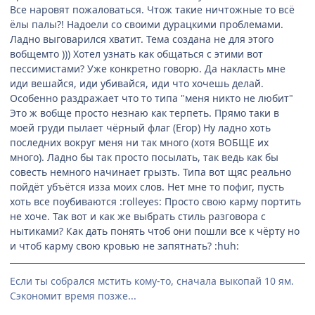
Все наровят пожаловаться. Чтож такие ничтожные то всё
ёлы палы?! Надоели со своими дурацкими проблемами.
Ладно выговарился хватит. Тема создана не для этого
вобщемто ))) Хотел узнать как общаться с этими вот
пессимистами? Уже конкретно говорю. Да накласть мне
иди вешайся, иди убивайся, иди что хочешь делай.
Особенно раздражает что то типа "меня никто не любит"
Это ж вобще просто незнаю как терпеть. Прямо таки в
моей груди пылает чёрный флаг (Егор) Ну ладно хоть
последних вокруг меня ни так много (хотя ВОБЩЕ их
много). Ладно бы так просто посылать, так ведь как бы
совесть немного начинает грызть. Типа вот щяс реально
пойдёт убъётся изза моих слов. Нет мне то пофиг, пусть
хоть все поубиваются :rolleyes: Просто свою карму портить
не хоче. Так вот и как же выбрать стиль разговора с
нытиками? Как дать понять чтоб они пошли все к чёрту но
и чтоб карму свою кровью не запятнать? :huh:
Если ты собрался мстить кому-то, сначала выкопай 10 ям.
Сэкономит время позже...