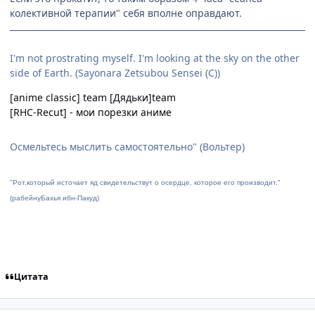
колективной терапии" себя вполне оправдают.
I'm not prostrating myself. I'm looking at the sky on the other
side of Earth. (Sayonara Zetsubou Sensei (С))
[anime classic] team
[Дядьки]team
[RHC-Recut] - мои порезки аниме
Осмельтесь мыслить самостоятельно" (Вольтер)
"Рот,который источает яд свидетельствут о осердце, которое его производит."
(рабейнуБахья ибн-Пакуд)
Цитата