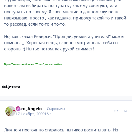
волен сам выбирать: поступать , как ему советуют, или
поступать по-своему. Я свое мнение в данном случае не
навязываю, просто , как гадалка, привожу такой-то и такой-
то расклад, если то-то и то-то.
Но, как сказал Реверси, "Прощай, унылый учитель!" может
помочь -_- Хорошая вещь, словно смотришь на себя со
стороны :) Нытье потом, как рукой снимает!
Брюс Уиллис такой же как "Траст", только не банк.
Цитата
comment_2369285
Статистика автора
Nero_Angelo
Старожилы
17 Ноября, 2009
16 г
Лично я постоянно стараюсь нытиков воспитывать. Из