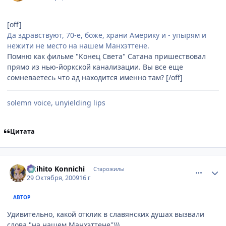
[off]
Да здравствуют, 70-е, боже, храни Америку и - упырям и
нежити не место на нашем Манхэттене.
Помню как фильме "Конец Света" Cатана пришествовал
прямо из нью-йоркской канализации. Вы все еще
сомневаетесь что ад находится именно там? [/off]
solemn voice, unyielding lips
Цитата
comment_2359061
Статистика автора
Akihito Konnichi
Старожилы
29 Октября, 2009
16 г
АВТОР
Удивительно, какой отклик в славянских душах вызвали
слова "на нашем Манхэттене")))