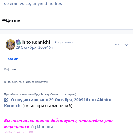
solemn voice, unyielding lips
Цитата
comment_2359068
Статистика автора
Akihito Konnichi
Старожилы
29 Октября, 2009
16 г
АВТОР
Оффтопик:
Вы явно недооцениваете Манхеттен.
Продайте этот заголовок Вуди Аллену. Самое то для старика)
Отредактировано
29 Октября, 2009
16 г
от Akihito
Konnichi
(см. историю изменений)
Вы настолько тонко действуете, что людям уже
мерещится
. (с) Инерия
奇跡を信じて団