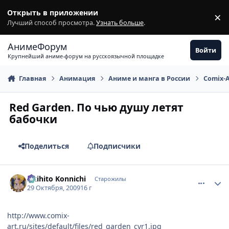
Перейти к содержимому
Открыть в приложении
×
З
Лучший способ просмотра.
Узнать больше
.
АнимеФорум
Войти
Крупнейший аниме-форум на русскоязычной площадке
Главная
Анимация
Аниме и манга в России
Comix-
Red Garden. По чью душу летят
бабочки
Поделиться
Подписчики
comment_2358971
Статистика автора
Akihito Konnichi
Старожилы
29 Октября, 2009
16 г
http://www.comix-
art.ru/sites/default/files/red_garden_cvr1.jpg