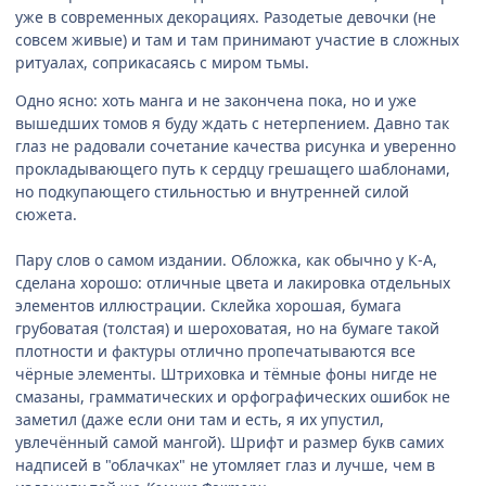
уже в современных декорациях. Разодетые девочки (не
совсем живые) и там и там принимают участие в сложных
ритуалах, соприкасаясь с миром тьмы.
Одно ясно: хоть манга и не закончена пока, но и уже
вышедших томов я буду ждать с нетерпением. Давно так
глаз не радовали сочетание качества рисунка и уверенно
прокладывающего путь к сердцу грешащего шаблонами,
но подкупающего стильностью и внутренней силой
сюжета.
Пару слов о самом издании. Обложка, как обычно у К-А,
сделана хорошо: отличные цвета и лакировка отдельных
элементов иллюстрации. Склейка хорошая, бумага
грубоватая (толстая) и шероховатая, но на бумаге такой
плотности и фактуры отлично пропечатываются все
чёрные элементы. Штриховка и тёмные фоны нигде не
смазаны, грамматических и орфографических ошибок не
заметил (даже если они там и есть, я их упустил,
увлечённый самой мангой). Шрифт и размер букв самих
надписей в "облачках" не утомляет глаз и лучше, чем в