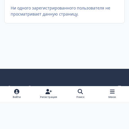
Ни одного зарегистрированного пользователя не
просматривает данную страницу.
Светлый режим
Темный режим
Как в системе
v
k
Язык
Политика конфиденциальности
Войти
Регистрация
Поиск
Меню
Связаться с нами
Cookies
project25
Powered by
Invision Community