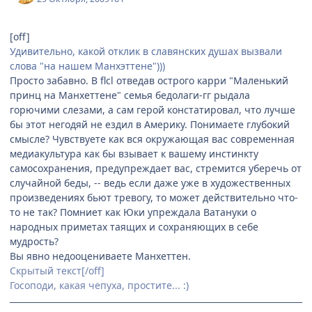
[off]
Удивительно, какой отклик в славянских душах вызвали
слова "на нашем Манхэттене")))
Просто забавно. В flcl отведав острого карри "Маленький
принц на Манхеттене" семья бедолаги-гг рыдала
горючими слезами, а сам герой констатировал, что лучше
бы этот негодяй не ездил в Америку. Понимаете глубокий
смысле? Чувствуете как вся окружающая вас современная
медиакультура как бы взывает к вашему инстинкту
самосохранения, предупреждает вас, стремится уберечь от
случайной беды, -- ведь если даже уже в художественных
произведениях бьют тревогу, то может действительно что-
то не так? Помниет как Юки упреждала Ватануки о
народных приметах таящих и сохраняющих в себе
мудрость?
Вы явно недооцениваете Манхеттен.
Cкрытый текст[/off]
Госоподи, какая чепуха, простите... :)