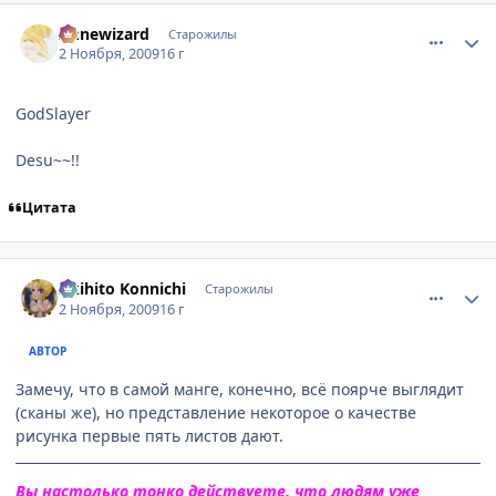
comment_2361174
Статистика автора
Аnnewizard
Старожилы
2 Ноября, 2009
16 г
GodSlayer
Desu~~!!
Цитата
comment_2361176
Статистика автора
Akihito Konnichi
Старожилы
2 Ноября, 2009
16 г
АВТОР
Замечу, что в самой манге, конечно, всё поярче выглядит
(сканы же), но представление некоторое о качестве
рисунка первые пять листов дают.
Вы настолько тонко действуете, что людям уже