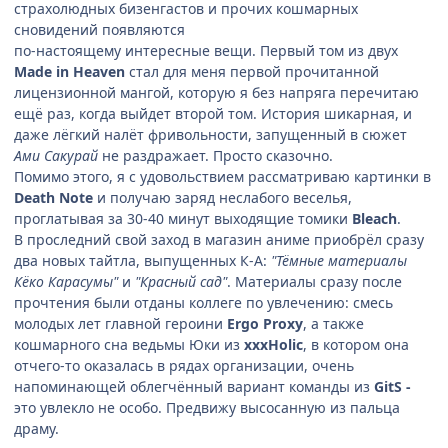
страхолюдных бизенгастов и прочих кошмарных
сновидений появляются
по-настоящему интересные вещи. Первый том из двух
Made in Heaven
стал для меня первой прочитанной
лицензионной мангой, которую я без напряга перечитаю
ещё раз, когда выйдет второй том. История шикарная, и
даже лёгкий налёт фривольности, запущенный в сюжет
Ами Сакурай
не раздражает. Просто сказочно.
Помимо этого, я с удовольствием рассматриваю картинки в
Death Note
и получаю заряд неслабого веселья,
проглатывая за 30-40 минут выходящие томики
Bleach
.
В проследний свой заход в магазин аниме приобрёл сразу
два новых тайтла, выпущенных К-А:
"Тёмные материалы
Кёко Карасумы"
и
"Красный сад"
. Материалы сразу после
прочтения были отданы коллеге по увлечению: смесь
молодых лет главной героини
Ergo Proxy
, а также
кошмарного сна ведьмы Юки из
xxxHolic
, в котором она
отчего-то оказалась в рядах организации, очень
напоминающей облегчённый вариант команды из
GitS -
это увлекло не особо. Предвижу высосанную из пальца
драму.