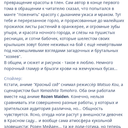
превращение красоты в тлен. Сам автор в конце первого
тома в обращении к читателю сказал, что попытался в
манге "поженить" красоту с дыханием ужаса и мраком. Тут
тебе и перерезанное горло, и прорисованные до малейших
прожилок листы растений в оранжерее, и огромные зубы
упыря, и красота ночного города, и слёзы на пушистых
ресницах, и сотни бабочек, которые шелестом своих
крылышек зовут более неживых на бой с ещё немёртвыми
под насмешливыми взглядами загадочных и брутальных
"хозяев".
В общем, и сюжет и рисунок - такое я люблю. Немного
порочный гламур и брызги крови на жемчужных бусах...
Спойлер:
Кстати, аниме
"Красный сад"
снимал режиссёр
Matsuo Kou
, а
сценаристом был
Yamashita Tomohiro.
Оба они работали
вместе над аниме
Rozen Maiden
. Конечно, нельзя
сравнивать эти совершенно разные работы, у которых и
зрительская аудитория различна, но... Общность
чувствуется. Ясно, откуда ноги растут у внешности девочек
в Красном саду... и вообще сама атмосфера кукольной
зловещести: Розен Мейден... та же лоли-готика, но теперь