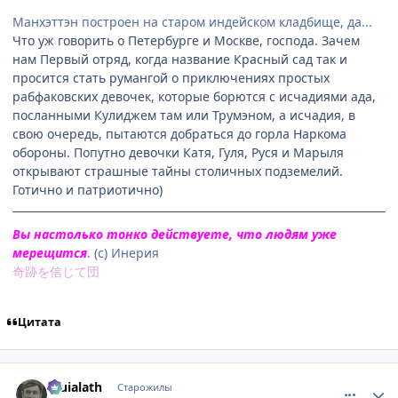
Манхэттэн построен на старом индейском кладбище, да...
Что уж говорить о Петербурге и Москве, господа. Зачем
нам Первый отряд, когда название Красный сад так и
просится стать румангой о приключениях простых
рабфаковских девочек, которые борются с исчадиями ада,
посланными Кулиджем там или Трумэном, а исчадия, в
свою очередь, пытаются добраться до горла Наркома
обороны. Попутно девочки Катя, Гуля, Руся и Марыля
открывают страшные тайны столичных подземелий.
Готично и патриотично)
Вы настолько тонко действуете, что людям уже
мерещится
. (с) Инерия
奇跡を信じて団
Цитата
comment_2359086
Статистика автора
Eruialath
Старожилы