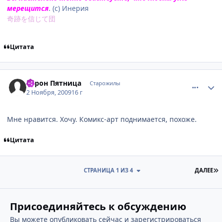
мерещится
. (с) Инерия
奇跡を信じて団
Цитата
comment_2361465
Статистика автора
Барон Пятница
Старожилы
2 Ноября, 2009
16 г
Мне нравится. Хочу. Комикс-арт поднимается, похоже.
Цитата
П
СТРАНИЦА 1 ИЗ 4
ДАЛЕЕ
Присоединяйтесь к обсуждению
Вы можете опубликовать сейчас и зарегистрироваться