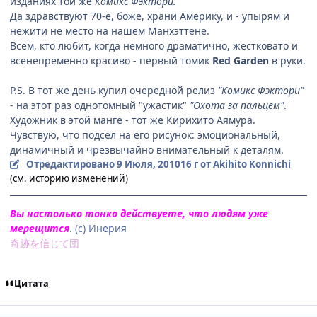
изданиях той же
Комикс Фэктори.
Да здравствуют 70-е, боже, храни Америку, и - упырям и
нежити не место на нашем Манхэттене.
Всем, кто любит, когда немного драматично, жестковато и
всенепременно красиво - первый томик
Red Garden
в руки.
P.S. В тот же день купил очередной релиз
"Комикс Фэктори"
- на этот раз однотомный "ужастик"
"Охота за пальцем"
.
Художник в этой манге - тот же Кирихито Аямура.
Чувствую, что подсел на его рисунок: эмоциональный,
динамичный и чрезвычайно внимательный к деталям.
Отредактировано
9 Июля, 2010
16 г
от Akihito Konnichi
(см. историю изменений)
Вы настолько тонко действуете, что людям уже
мерещится
. (с) Инерия
奇跡を信じて団
Цитата