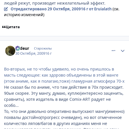
людей режут, производит нежелательный эффект.
Отредактировано
29 Октября, 2009
16 г
от Eruialath
(см.
историю изменений)
Цитата
comment_2359652
Статистика автора
Ardeur
Старожилы
30 Октября, 2009
16 г
Во-вторых, не то чтобы удивило, но очень пришлось в
масть следующее: как здорово объединены в этой манге
(этом аниме, как я полагаю,тоже) гламурная атмосфера 70-х
Не сказал бы по аниме, что там действие в 70х происходит.
90ые скорее. Эту мангу, думаю, куплю(интересно заценить,
сравнить), хотя издатель в виде Comix-ART радует не
особо...
То, что они довольно оперативно выпускают мангу(именно)
похвалы достойно(прогресс очевиден), но вот отмеченное
количество ляпов/багов в других изданиях меня не