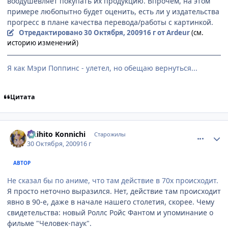
воодушевляет покупать их продукцию. Впрочем, на этом
примере любопытно будет оценить, есть ли у издательства
прогресс в плане качества перевода/работы с картинкой.
Отредактировано
30 Октября, 2009
16 г
от Ardeur
(см.
историю изменений)
Я как Мэри Поппинс - улетел, но обещаю вернуться...
Цитата
comment_2359655
Статистика автора
Akihito Konnichi
Старожилы
30 Октября, 2009
16 г
АВТОР
Не сказал бы по аниме, что там действие в 70х происходит.
Я просто неточно выразился. Нет, действие там происходит
явно в 90-е, даже в начале нашего столетия, скорее. Чему
свидетельства: новый Роллс Ройс Фантом и упоминание о
фильме "Человек-паук".