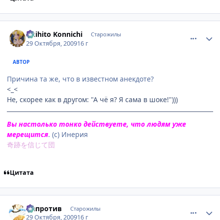
comment_2359006
Статистика автора
Akihito Konnichi
Старожилы
29 Октября, 2009
16 г
АВТОР
Причина та же, что в известном анекдоте?
<_<
Не, скорее как в другом: "А чё я? Я сама в шоке!")))
Вы настолько тонко действуете, что людям уже
мерещится
. (с) Инерия
奇跡を信じて団
Цитата
comment_2359058
Статистика автора
Напротив
Старожилы
29 Октября, 2009
16 г