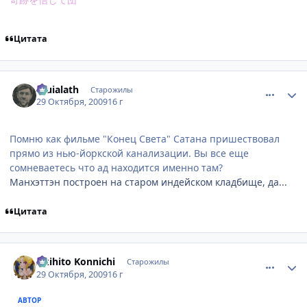
Цитата
comment_2359079
Статистика автора
Eruialath
Старожилы
29 Октября, 2009
16 г
Помню как фильме "Конец Света" Cатана пришествовал
прямо из нью-йоркской канализации. Вы все еще
сомневаетесь что ад находится именно там?
Манхэттэн построен на старом индейском кладбище, да...
Цитата
comment_2359081
Статистика автора
Akihito Konnichi
Старожилы
29 Октября, 2009
16 г
АВТОР