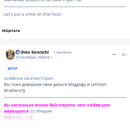
Let's put a smile on that face!
Цитата
comment_2358983
Статистика автора
Akihito Konnichi
Старожилы
29 Октября, 2009
16 г
АВТОР
особенно на Уолл-Стрит.
Вы тоже доверили свои деньги Мэддофу и Lehman
Brothers?))
Вы настолько тонко действуете, что людям уже
мерещится
. (с) Инерия
奇跡を信じて団