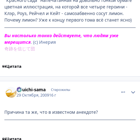
"Красного сада" напечатанная на довольно тонкой бумаге
цветная иллюстрация, на которой все четыре героини -
Клэр, Роуз, Рейчел и Кейт - самозабвенно сосут лимон.
Почему лимон? Уже к концу первого тома всё станет ясно)
Вы настолько тонко действуете, что людям уже
мерещится
. (с) Инерия
奇跡を信じて団
Цитата
comment_2359002
Статистика автора
Yuuichi-sama
Старожилы
29 Октября, 2009
16 г
Причина та же, что в известном анекдоте?
Цитата