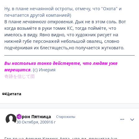
Ну, в плане нечаянной остроты, отмечу, что "Охота" и
печатается другой компанией)
В плане
нечаянного откровения
. Дык не в этом соль. Вот
когда возьмёте в руки томик КС, тогда поймёте, что
имелось в виду. Явно видно, что художник рисует на
нижней губе персонажей небольшой овалец, словно
подчёркивая их блестящесть,но получается жутковато.
Вы настолько тонко действуете, что людям уже
мерещится
. (с) Инерия
奇跡を信じて団
Цитата
comment_2359989
Статистика автора
Барон Пятница
Старожилы
30 Октября, 2009
16 г
Где-то на форуме Комикс-Арта, что ли, прочитал (не