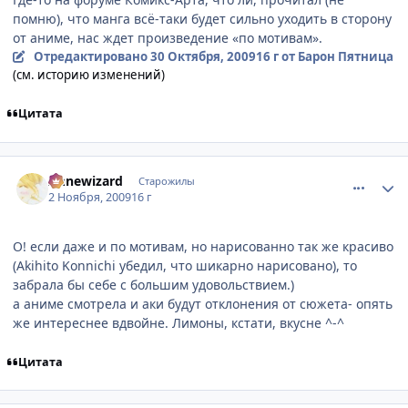
помню), что манга всё-таки будет сильно уходить в сторону
от аниме, нас ждет произведение «по мотивам».
Отредактировано
30 Октября, 2009
16 г
от Барон Пятница
(см. историю изменений)
Цитата
comment_2361156
Статистика автора
Аnnewizard
Старожилы
2 Ноября, 2009
16 г
О! если даже и по мотивам, но нарисованно так же красиво
(Akihito Konnichi убедил, что шикарно нарисовано), то
забрала бы себе с большим удовольствием.)
а аниме смотрела и аки будут отклонения от сюжета- опять
же интереснее вдвойне. Лимоны, кстати, вкусне ^-^
Цитата