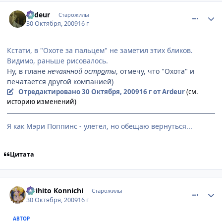
comment_2359674
Статистика автора
Ardeur
Старожилы
30 Октября, 2009
16 г
Кстати, в "Охоте за пальцем" не заметил этих бликов.
Видимо, раньше рисовалось.
Ну, в плане
нечаянной остр
о
ты
, отмечу, что "Охота" и
печатается другой компанией)
Отредактировано
30 Октября, 2009
16 г
от Ardeur
(см.
историю изменений)
Я как Мэри Поппинс - улетел, но обещаю вернуться...
Цитата
comment_2359678
Статистика автора
Akihito Konnichi
Старожилы
30 Октября, 2009
16 г
АВТОР