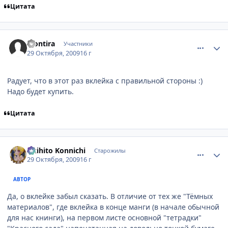
Цитата
comment_2358988
Статистика автора
Montira
Участники
29 Октября, 2009
16 г
Радует, что в этот раз вклейка с правильной стороны :)
Надо будет купить.
Цитата
comment_2358990
Статистика автора
Akihito Konnichi
Старожилы
29 Октября, 2009
16 г
АВТОР
Да, о вклейке забыл сказать. В отличие от тех же "Тёмных
материалов", где вклейка в конце манги (в начале обычной
для нас книнги), на первом листе основной "тетрадки"