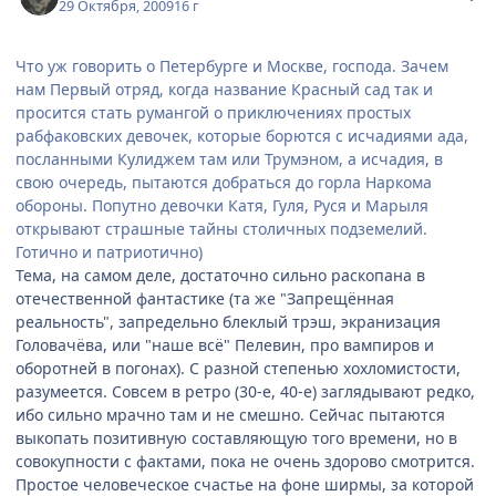
29 Октября, 2009
16 г
Что уж говорить о Петербурге и Москве, господа. Зачем
нам Первый отряд, когда название Красный сад так и
просится стать румангой о приключениях простых
рабфаковских девочек, которые борются с исчадиями ада,
посланными Кулиджем там или Трумэном, а исчадия, в
свою очередь, пытаются добраться до горла Наркома
обороны. Попутно девочки Катя, Гуля, Руся и Марыля
открывают страшные тайны столичных подземелий.
Готично и патриотично)
Тема, на самом деле, достаточно сильно раскопана в
отечественной фантастике (та же "Запрещённая
реальность", запредельно блеклый трэш, экранизация
Головачёва, или "наше всё" Пелевин, про вампиров и
оборотней в погонах). С разной степенью хохломистости,
разумеется. Совсем в ретро (30-е, 40-е) заглядывают редко,
ибо сильно мрачно там и не смешно. Сейчас пытаются
выкопать позитивную составляющую того времени, но в
совокупности с фактами, пока не очень здорово смотрится.
Простое человеческое счастье на фоне ширмы, за которой