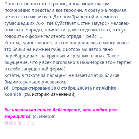
Просто с первых же страниц, когда моим глазам
поочерёдно предстали все героини, я сразу же подумал
отчего-то о мюзикле с Джоном Траволтой и немного
сумасшедших 70-х, где буйствует Остин Пауэрс - человек-
отмычка. Наряды, причёски, даже подводка глаз, что уж
говорить о форме "элитного отряда "Грейс"...
Кстати, единственное, что не понравилось в манге вовсе -
это блики на нижней губе, с которыми автор явно
перебарщивает на крупных и средних планах. Такое
ощущение, что у всех поголовно в Нью-Йорке этом герпес
в особо запущенной форме(
Кстати, в "Охоте за пальцем" не заметил этих бликов.
Видимо, раньше рисовалось.
Отредактировано
30 Октября, 2009
16 г
от Akihito
Konnichi
(см. историю изменений)
Вы настолько тонко действуете, что людям уже
мерещится
. (с) Инерия
奇跡を信じて団