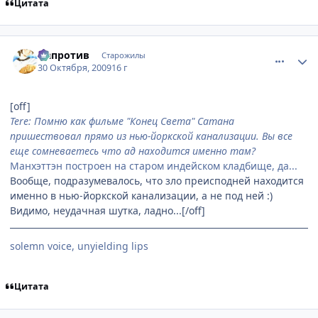
Цитата
comment_2359671
Статистика автора
Напротив
Старожилы
30 Октября, 2009
16 г
[off]
Tere: Помню как фильме "Конец Света" Cатана
пришествовал прямо из нью-йоркской канализации. Вы все
еще сомневаетесь что ад находится именно там?
Манхэттэн построен на старом индейском кладбище, да...
Вообще, подразумевалось, что зло преисподней находится
именно в нью-йоркской канализации, а не под ней :)
Видимо, неудачная шутка, ладно...[/off]
solemn voice, unyielding lips
Цитата