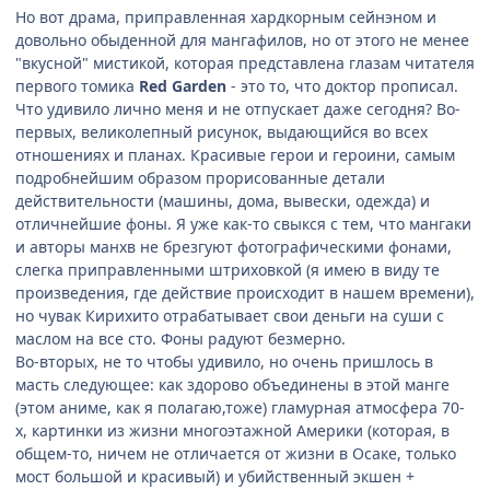
Но вот драма, приправленная хардкорным сейнэном и
довольно обыденной для мангафилов, но от этого не менее
"вкусной" мистикой, которая представлена глазам читателя
первого томика
Red Garden
- это то, что доктор прописал.
Что удивило лично меня и не отпускает даже сегодня? Во-
первых, великолепный рисунок, выдающийся во всех
отношениях и планах. Красивые герои и героини, самым
подробнейшим образом прорисованные детали
действительности (машины, дома, вывески, одежда) и
отличнейшие фоны. Я уже как-то свыкся с тем, что мангаки
и авторы манхв не брезгуют фотографическими фонами,
слегка приправленными штриховкой (я имею в виду те
произведения, где действие происходит в нашем времени),
но чувак Кирихито отрабатывает свои деньги на суши с
маслом на все сто. Фоны радуют безмерно.
Во-вторых, не то чтобы удивило, но очень пришлось в
масть следующее: как здорово объединены в этой манге
(этом аниме, как я полагаю,тоже) гламурная атмосфера 70-
х, картинки из жизни многоэтажной Америки (которая, в
общем-то, ничем не отличается от жизни в Осаке, только
мост большой и красивый) и убийственный экшен +