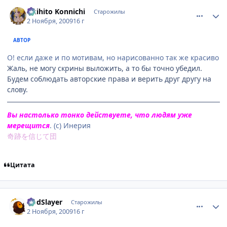
comment_2361162
Статистика автора
Akihito Konnichi
Старожилы
2 Ноября, 2009
16 г
АВТОР
О! если даже и по мотивам, но нарисованно так же красиво
Жаль, не могу скрины выложить, а то бы точно убедил.
Будем соблюдать авторские права и верить друг другу на
слову.
Вы настолько тонко действуете, что людям уже
мерещится
. (с) Инерия
奇跡を信じて団
Цитата
comment_2361170
Статистика автора
GodSlayer
Старожилы
2 Ноября, 2009
16 г