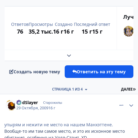
Лучш
Ответов
Просмотры
Создано
Последний ответ
76
35,2 тыс.
16 г
16 г
15 г
15 г
Развернуть обзор темы
Создать новую тему
Ответить на эту тему
П
СТРАНИЦА 1 ИЗ 4
ДАЛЕЕ
comment_2358976
Статистика автора
GodSlayer
Старожилы
29 Октября, 2009
16 г
упырям и нежити не место на нашем Манхэттене.
Вообще-то им там самое место, и это их исконное место
обитания, особенно на Уолл-Стрит. XD