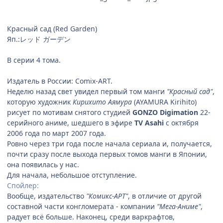
Красный сад (Red Garden)
Яп.:レッド ガーデン
В серии 4 тома.
Издатель в России: Comix-ART.
Неделю назад свет увидел первый том манги
"Красный сад"
,
которую художник
Кирихито Аямура
(AYAMURA Kirihito)
рисует по мотивам снятого студией
GONZO Digimation
22-
серийного аниме, шедшего в эфире
TV Asahi
с октября
2006 года по март 2007 года.
Ровно через три года после начала сериала и, получается,
почти сразу после выхода первых томов манги в Японии,
она появилась у нас.
Для начала, небольшое отступление.
Спойлер:
Вообще, издательство
"Комикс-АРТ"
, в отличие от другой
составной части конгломерата - компании
"Мега-Аниме"
,
радует всё больше. Наконец, среди варкрафтов,