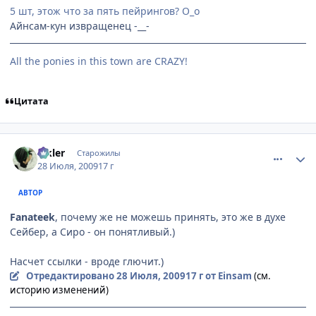
5 шт, этож что за пять пейрингов? О_о
Айнсам-кун извращенец -__-
All the ponies in this town are CRAZY!
Цитата
comment_2302121
Статистика автора
Elkler
Старожилы
28 Июля, 2009
17 г
АВТОР
Fanateek
, почему же не можешь принять, это же в духе
Сейбер, а Сиро - он понятливый.)
Насчет ссылки - вроде глючит.)
Отредактировано
28 Июля, 2009
17 г
от Einsam
(см.
историю изменений)