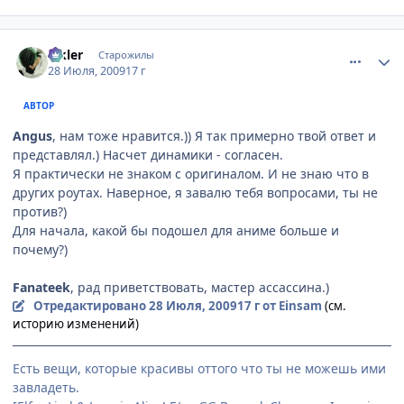
comment_2302071
Статистика автора
Elkler
Старожилы
28 Июля, 2009
17 г
АВТОР
Angus
, нам тоже нравится.)) Я так примерно твой ответ и
представлял.) Насчет динамики - согласен.
Я практически не знаком с оригиналом. И не знаю что в
других роутах. Наверное, я завалю тебя вопросами, ты не
против?)
Для начала, какой бы подошел для аниме больше и
почему?)
Fanateek
, рад приветствовать, мастер ассассина.)
Отредактировано
28 Июля, 2009
17 г
от Einsam
(см.
историю изменений)
Есть вещи, которые красивы оттого что ты не можешь ими
завладеть.