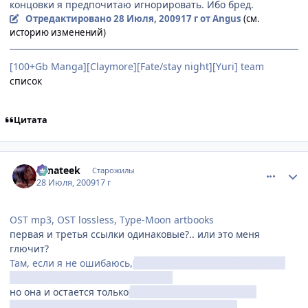
концовки я предпочитаю игнорировать. Ибо бред.
Отредактировано
28 Июля, 2009
17 г
от Angus
(см.
историю изменений)
[100+Gb Manga][Claymore][Fate/stay night][Yuri] team
список
Цитата
comment_2302114
Статистика автора
Fanateek
Старожилы
28 Июля, 2009
17 г
OST mp3, OST lossless, Type-Moon artbooks
первая и третья ссылки одинаковые?.. или это меня
глючит?
Там, если я не ошибаюсь,
Сейбер не становится badgirl и
не умирает (в хорошей концовке).
но она и остается только
на правах слуги. Я не могу
принять того, что они с Широ не будут парой...