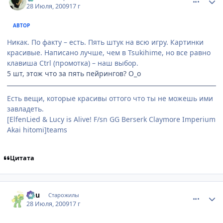
28 Июля, 2009
17 г
АВТОР
Никак. По факту – есть. Пять штук на всю игру. Картинки
красивые. Написано лучше, чем в Tsukihime, но все равно
клавиша Ctrl (промотка) – наш выбор.
5 шт, этож что за пять пейрингов? О_о
Есть вещи, которые красивы оттого что ты не можешь ими
завладеть.
[ElfenLied & Lucy is Alive! F/sn GG Berserk Claymore Imperium
Akai hitomi]teams
Цитата
comment_2302120
Статистика автора
Кuu
Старожилы
28 Июля, 2009
17 г