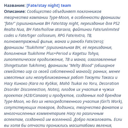
Название:
[Fate/stay night] team
Описание:
Сообщество объединяет поклонников
творчества кампании Type-Moon, в особенности франшизы
"fate/" (оригинальная ВН Fate/stay night, переиздание для PS2
Realta Nua, ВН Fate/hollow ataraxia, файтинги Fate/unlimited
codes и Fate/tiger colloseum, RPG Fate/extra, ТВ,
полнометражный фильм, манга и ранобэ Fate/zero);
франшизы "Tsukihime" (оригинальная ВН, её переиздание,
дополнения Tsukihime Plus+Period и Kagetsu Tohya,
гипотетическое продолжение, ТВ и манга, озаглавленные
Shingetsutan Tukihime), франшизы "Melty Blood" (обширное
семейство игр со своей собственной мангой); ранних, менее
известных или неопубликованных работ Такэути Такаси и
Насу Киноко (Kara no Kyōkai, Mahō Tsukai no Yoru, Decoration
Disorder Disconnection, Notes), плодов их участия в чужих
проектах (428/Canaan) и продуктов, созданных под брендом
Type-Moon, но без их непосредственного участия (Girl’s Work),
сопутствующих товаров, додзинси, творчества фанатов и
многочисленных комментариев Насу по различным
аспектам, созданной им вселенной. Добро пожаловать. Если
вы хотя бы отчасти прониклись масштабами явления,