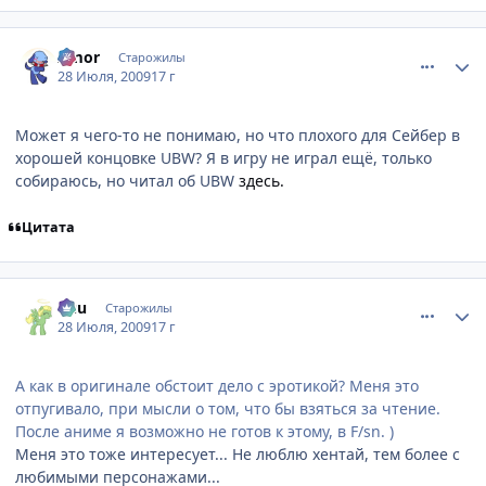
comment_2302095
Статистика автора
Amor
Старожилы
28 Июля, 2009
17 г
Может я чего-то не понимаю, но что плохого для Сейбер в
хорошей концовке UBW? Я в игру не играл ещё, только
собираюсь, но читал об UBW
здесь.
Цитата
comment_2302096
Статистика автора
Кuu
Старожилы
28 Июля, 2009
17 г
А как в оригинале обстоит дело с эротикой? Меня это
отпугивало, при мысли о том, что бы взяться за чтение.
После аниме я возможно не готов к этому, в F/sn. )
Меня это тоже интересует... Не люблю хентай, тем более с
любимыми персонажами...