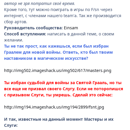
автор не зря потратил своё время.
Кроме того, тут можно поиграть в игры по F/sn через
интернет, с членами нашего team'а. Так же производится
сбор артов.
Руководитель сообщества:
Einsam
Способ вступления:
написать в данной теме, о своем
желании.
Ты не так прост, как кажешься, если был избран
Граалем для новой войны. Ответь, кто был твоим
наставником в магическом искусстве?
http://img502.imageshack.us/img502/617/masters.png
Ты избран судьбой для войны за Святой Грааль, но ты
все еще не призвал своего Слугу. Если не поторопишся
с призывом Слуги, ты умрешь. Сделай это сейчас:
http://img194.imageshack.us/img194/2899/fsnt.jpg
И так, известные на данный момент Мастеры и их
Слуги: