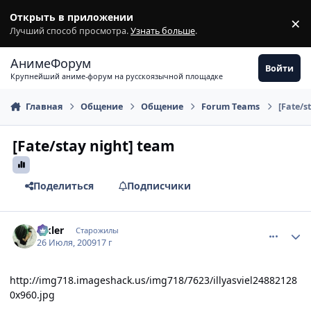
Перейти к содержимому
Открыть в приложении
×
З
Лучший способ просмотра.
Узнать больше
.
АнимеФорум
Войти
Крупнейший аниме-форум на русскоязычной площадке
Главная
Общение
Общение
Fоrum Tеams
[Fate/s
[Fate/stay night] team
Поделиться
Подписчики
comment_2300825
Статистика автора
Elkler
Старожилы
26 Июля, 2009
17 г
http://img718.imageshack.us/img718/7623/illyasviel24882128
0x960.jpg