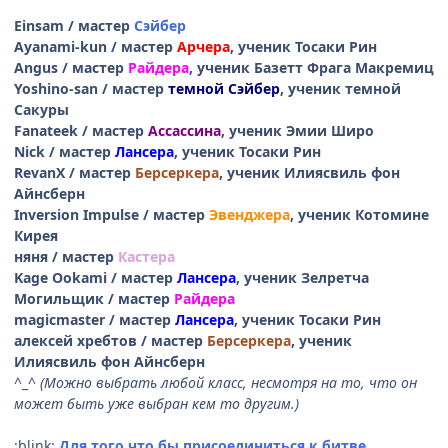
Einsam / мастер
Сэйбер
Ayanami-kun / мастер
Арчера
, ученик Тосаки Рин
Angus / мастер
Райдера
, ученик Базетт Фрага Макремиц
Yoshino-san / мастер
темной Сэйбер
, ученик темной
Сакуры
Fanateek / мастер
Ассассина
, ученик Эмии Широ
Nick / мастер
Лансера
, ученик Тосаки Рин
RevanX / мастер
Берсеркера
, ученик Илиясвиль фон
Айнсберн
Inversion Impulse / мастер
Эвенджера
, ученик Котомине
Кирея
няня / мастер
Кастера
Kage Ookami / мастер
Лансера
, ученик Зелретча
Могильщик / мастер
Райдера
magicmaster / мастер
Лансера
, ученик Тосаки Рин
алексей хребтов / мастер
Берсеркера
, ученик
Илиясвиль фон Айнсберн
^_^
(Можно выбрать любой класс, несмотря на то, что он
может быть уже выбран кем то другим.)
:blink:
Для того что бы присоединиться к битве,