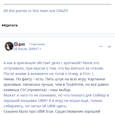
All the ponies in this town are CRAZY!
Цитата
comment_2302108
Статистика автора
Angus
Старожилы
28 Июля, 2009
17 г
А как в оригинале обстоит дело с эротикой? Меня это
отпугивало, при мысли о том, что бы взяться за чтение.
После аниме я возможно не готов к этому, в F/sn. )
Никак. По факту – есть. Пять штук на всю игру. Картинки
красивые. Написано лучше, чем в Tsukihime, но все равно
клавиша Ctrl (промотка) – наш выбор.
Может я чего-то не понимаю, но что плохого для Сейбер в
хорошей концовке UBW? Я в игру не играл ещё, только
собираюсь, но читал об UBW здесь.
Сказано было про UBW true. Существование хорошей