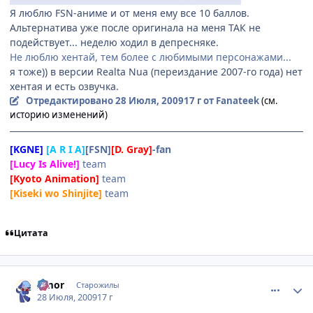
Я люблю FSN-аниме и от меня ему все 10 баллов.
Альтернатива уже после оригинала на меня ТАК не
подействует... неделю ходил в депресняке.
Не люблю хентай, тем более с любимыми персонажами...
я тоже)) в версии Realta Nua (переиздание 2007-го года) нет
хентая и есть озвучка.
Отредактировано
28 Июля, 2009
17 г
от Fanateek
(см.
историю изменений)
[KGNE]
[A R I A]
[FSN]
[D. Gray]
-fan
[Lucy Is Alive!]
team
[Kyoto Animation]
team
[Kiseki wo Shinjite]
team
Цитата
comment_2302117
Статистика автора
Amor
Старожилы
28 Июля, 2009
17 г