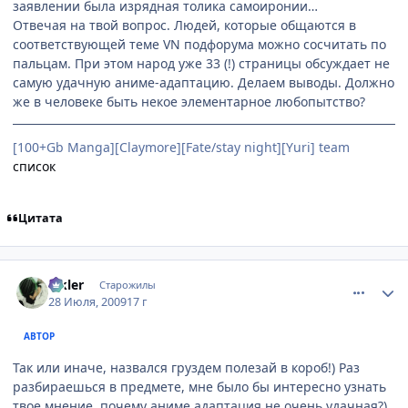
заявлении была изрядная толика самоиронии…
Отвечая на твой вопрос. Людей, которые общаются в
соответствующей теме VN подфорума можно сосчитать по
пальцам. При этом народ уже 33 (!) страницы обсуждает не
самую удачную аниме-адаптацию. Делаем выводы. Должно
же в человеке быть некое элементарное любопытство?
[100+Gb Manga][Claymore][Fate/stay night][Yuri] team
список
Цитата
comment_2302044
Статистика автора
Elkler
Старожилы
28 Июля, 2009
17 г
АВТОР
Так или иначе, назвался груздем полезай в короб!) Раз
разбираешься в предмете, мне было бы интересно узнать
твое мнение, почему аниме адаптация не очень удачная?)