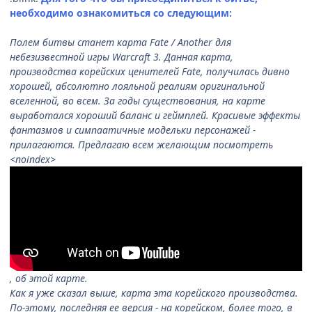
необходимо ознакомиться со следующим:
Полем битвы станет карта Fate / Another для
небезизвестной игры Warcraft 3. Данная карта,
производства корейских ценителей Fate, получилась дивно
хорошей, абсолютно лояльной реалиям оригинальной
вселенной, во всем. За годы существования, на карте
выработался хороший баланс и геймплей. Красивые эффекты
фантазмов и симпаатичные модельки персонажей -
прилагаются. Предлагаю всем желающим посмотреть
<noindex>
, об этой карте.
Как я уже сказал выше, карта эта корейского производства.
По-этому, последняя ее версия - на корейском, более того, в