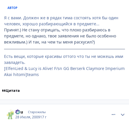
АВТОР
Я с вами. Должен же в рядах тима состоять хотя бы один
человек, хорошо разбирающийся в предмете…
Принят.) Не стану отрицать, что плохо разбираюсь в
предмете, но однако, твое заявления не было особенно
вежливым.) И так, на чем ты меня раскусил?)
Есть вещи, которые красивы оттого что ты не можешь ими
завладеть.
[ElfenLied & Lucy is Alive! F/sn GG Berserk Claymore Imperium
Akai hitomi]teams
Цитата
comment_2302022
Статистика автора
Кuu
Старожилы
28 Июля, 2009
17 г