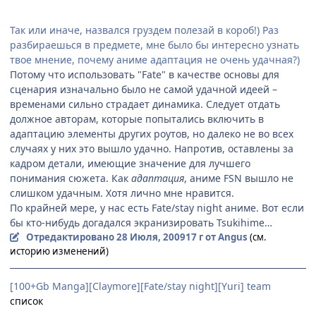
Так или иначе, назвался груздем полезай в короб!) Раз
разбираешься в предмете, мне было бы интересно узнать
твое мнение, почему аниме адаптация не очень удачная?)
Потому что использовать "Fate" в качестве основы для
сценария изначально было не самой удачной идеей –
временами сильно страдает динамика. Следует отдать
должное авторам, которые попытались включить в
адаптацию элементы других роутов, но далеко не во всех
случаях у них это вышло удачно. Напротив, оставлены за
кадром детали, имеющие значение для лучшего
понимания сюжета. Как
адаптация
, аниме FSN вышло не
слишком удачным. Хотя лично мне нравится.
По крайней мере, у нас есть Fate/stay night аниме. Вот если
бы кто-нибудь догадался экранизировать Tsukihime…
Отредактировано
28 Июля, 2009
17 г
от Angus
(см.
историю изменений)
[100+Gb Manga][Claymore][Fate/stay night][Yuri] team
список