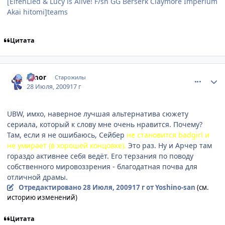
[ElfenLied & Lucy is Alive! F/sn GG Berserk Claymore Imperium
Akai hitomi]teams
Цитата
comment_2302083
Статистика автора
Amor
Старожилы
28 Июля, 2009
17 г
UBW, имхо, наверное лучшая альтернатива сюжету
сериала, который к слову мне очень нравится. Почему?
Там, если я не ошибаюсь, Сейбер
не становится badgirl и
не умирает (в хорошей концовке).
Это раз. Ну и Арчер там
гораздо активнее себя ведёт. Его терзания по поводу
собственного мировоззрения - благодатная почва для
отличной драмы.
Отредактировано
28 Июля, 2009
17 г
от Yoshino-san
(см.
историю изменений)
Цитата