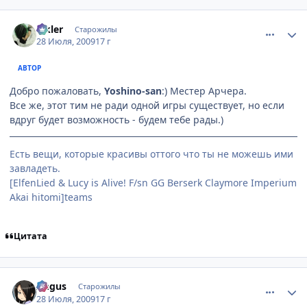
comment_2302058
Статистика автора
Elkler
Старожилы
28 Июля, 2009
17 г
АВТОР
Добро пожаловать,
Yoshino-san
:) Местер Арчера.
Все же, этот тим не ради одной игры существует, но если
вдруг будет возможность - будем тебе рады.)
Есть вещи, которые красивы оттого что ты не можешь ими
завладеть.
[ElfenLied & Lucy is Alive! F/sn GG Berserk Claymore Imperium
Akai hitomi]teams
Цитата
comment_2302065
Статистика автора
Angus
Старожилы
28 Июля, 2009
17 г