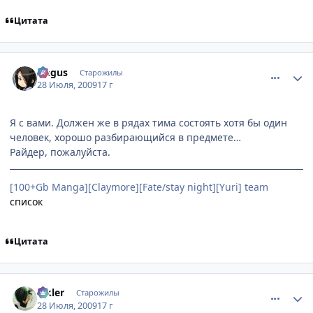
Цитата
comment_2301996
Статистика автора
Angus
Старожилы
28 Июля, 2009
17 г
Я с вами. Должен же в рядах тима состоять хотя бы один
человек, хорошо разбирающийся в предмете…
Райдер, пожалуйста.
[100+Gb Manga][Claymore][Fate/stay night][Yuri] team
список
Цитата
comment_2302002
Статистика автора
Elkler
Старожилы
28 Июля, 2009
17 г