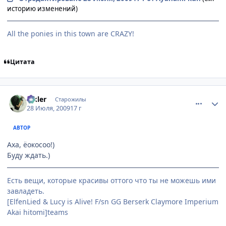
историю изменений)
All the ponies in this town are CRAZY!
Цитата
comment_2301845
Статистика автора
Elkler
Старожилы
28 Июля, 2009
17 г
АВТОР
Аха, ёокосоо!)
Буду ждать.)
Есть вещи, которые красивы оттого что ты не можешь ими
завладеть.
[ElfenLied & Lucy is Alive! F/sn GG Berserk Claymore Imperium
Akai hitomi]teams