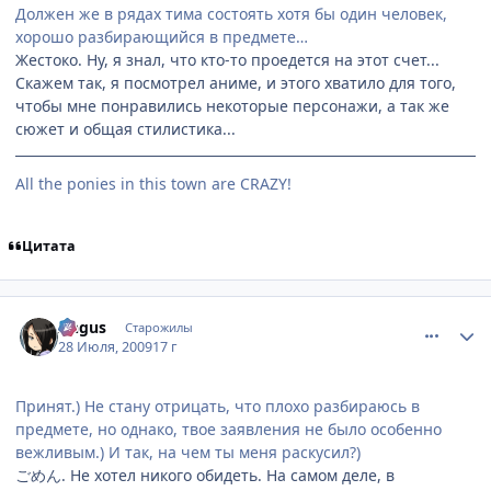
Должен же в рядах тима состоять хотя бы один человек,
хорошо разбирающийся в предмете…
Жестоко. Ну, я знал, что кто-то проедется на этот счет...
Скажем так, я посмотрел аниме, и этого хватило для того,
чтобы мне понравились некоторые персонажи, а так же
сюжет и общая стилистика...
All the ponies in this town are CRAZY!
Цитата
comment_2302041
Статистика автора
Angus
Старожилы
28 Июля, 2009
17 г
Принят.) Не стану отрицать, что плохо разбираюсь в
предмете, но однако, твое заявления не было особенно
вежливым.) И так, на чем ты меня раскусил?)
ごめん. Не хотел никого обидеть. На самом деле, в