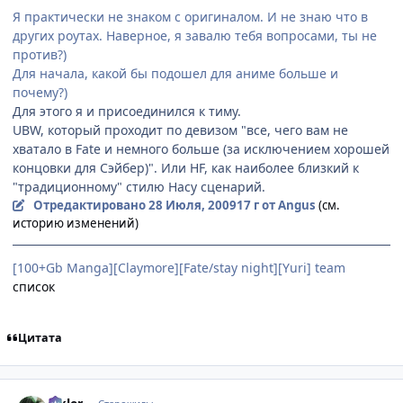
Я практически не знаком с оригиналом. И не знаю что в
других роутах. Наверное, я завалю тебя вопросами, ты не
против?)
Для начала, какой бы подошел для аниме больше и
почему?)
Для этого я и присоединился к тиму.
UBW, который проходит по девизом "все, чего вам не
хватало в Fate и немного больше (за исключением хорошей
концовки для Сэйбер)". Или HF, как наиболее близкий к
"традиционному" стилю Насу сценарий.
Отредактировано
28 Июля, 2009
17 г
от Angus
(см.
историю изменений)
[100+Gb Manga][Claymore][Fate/stay night][Yuri] team
список
Цитата
comment_2302092
Статистика автора