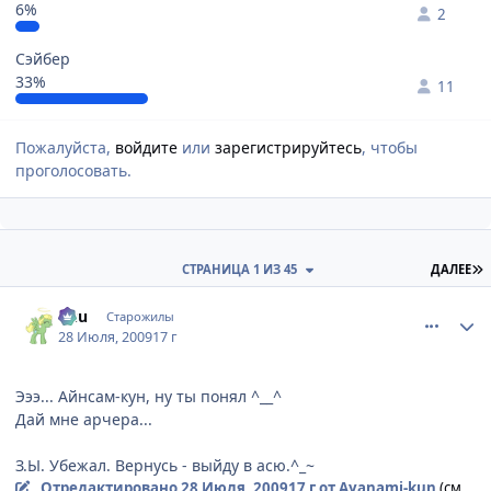
6%
2
Сэйбер
33%
11
Пожалуйста,
войдите
или
зарегистрируйтесь
, чтобы
проголосовать.
П
СТРАНИЦА 1 ИЗ 45
ДАЛЕЕ
comment_2301834
Статистика автора
Кuu
Старожилы
28 Июля, 2009
17 г
Эээ... Айнсам-кун, ну ты понял ^__^
Дай мне арчера...
З.Ы. Убежал. Вернусь - выйду в асю.^_~
Отредактировано
28 Июля, 2009
17 г
от Ayanami-kun
(см.