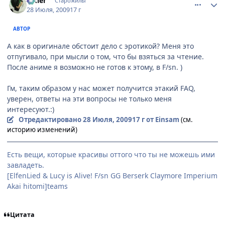
Elkler
Старожилы
28 Июля, 2009
17 г
АВТОР
А как в оригинале обстоит дело с эротикой? Меня это
отпугивало, при мысли о том, что бы взяться за чтение.
После аниме я возможно не готов к этому, в F/sn. )
Гм, таким образом у нас может получится этакий FAQ,
уверен, ответы на эти вопросы не только меня
интересуют.:)
Отредактировано
28 Июля, 2009
17 г
от Einsam
(см.
историю изменений)
Есть вещи, которые красивы оттого что ты не можешь ими
завладеть.
[ElfenLied & Lucy is Alive! F/sn GG Berserk Claymore Imperium
Akai hitomi]teams
Цитата