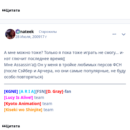
Цитата
comment_2302069
Статистика автора
Fanateek
Старожилы
28 Июля, 2009
17 г
А мне можно тоже? Только я пока тоже играть не смогу... и-
нэт глючит последнее время((
Мне Assassin'а)) Он у меня в тройке любимых персов ФСН
(после Сэйбер и Арчера, но они самые популярные, не буду
особо повторяться)
[KGNE]
[A R I A]
[FSN]
[D. Gray]
-fan
[Lucy Is Alive!]
team
[Kyoto Animation]
team
[Kiseki wo Shinjite]
team
Цитата