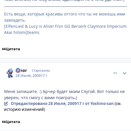
Есть вещи, которые красивы оттого что ты не можешь ими
завладеть.
[ElfenLied & Lucy is Alive! F/sn GG Berserk Claymore Imperium
Akai hitomi]teams
Цитата
comment_2302053
Статистика автора
Amor
Старожилы
28 Июля, 2009
17 г
Меня запишите. :) Арчер будет моим Слугой. Вот только не
уверен, что смогу с вами поиграть.(
Отредактировано
28 Июля, 2009
17 г
от Yoshino-san
(см.
историю изменений)
Цитата