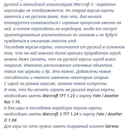
русской и английской локализациях Warcraft 3 - корейские
иероглифы не отображаются. Но старая версия карты
имеется и на русском языке, так что, для начала
планируется ознакомиться с игровым процессом именно на
ней, а потом переходить на корейскую, когда все смогут
ориентироваться исключительно по иконкам и не будут
нуждаться в описаниях спеллов итд.
Последняя версия карты, отличается от русской в основном
тем, что на ней намного более красиво проработан город,
можно даже сказать, что на русской версии город вовсе
некрасив. Изменено расположение ключевых объектов,
таких как церковь и др. Это важно. Добавлены новые
способности и немного изменены некоторые старые.
С игрой на разных версиях, связана такая хитрость:
И так, что бы начать играть на русской версии карты,
необходимо иметь
Warcraft TFT 1.23
и карту
Fate / Another
Rus 1.16
.
А для игры в последнюю корейскую версию карты,
необходимо иметь
Warcraft 3 TFT 1.24
и карту
Fate / Another
II 1.0d
.
Для игры по сети нужно иметь пограмный клиент
Garena
.