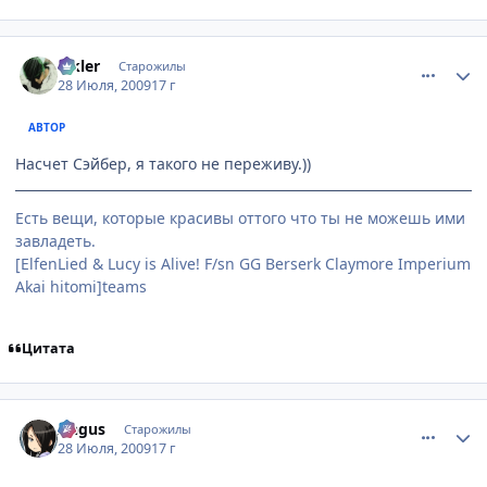
comment_2302085
Статистика автора
Elkler
Старожилы
28 Июля, 2009
17 г
АВТОР
Насчет Сэйбер, я такого не переживу.))
Есть вещи, которые красивы оттого что ты не можешь ими
завладеть.
[ElfenLied & Lucy is Alive! F/sn GG Berserk Claymore Imperium
Akai hitomi]teams
Цитата
comment_2302090
Статистика автора
Angus
Старожилы
28 Июля, 2009
17 г