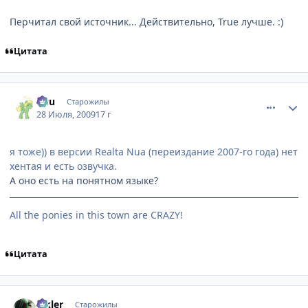
Перчитал свой источник... Действительно, True лучше. :)
Цитата
comment_2302118
Статистика автора
Кuu
Старожилы
28 Июля, 2009
17 г
я тоже)) в версии Realta Nua (переиздание 2007-го года) нет
хентая и есть озвучка.
А оно есть на понятном языке?
All the ponies in this town are CRAZY!
Цитата
comment_2302119
Статистика автора
Elkler
Старожилы