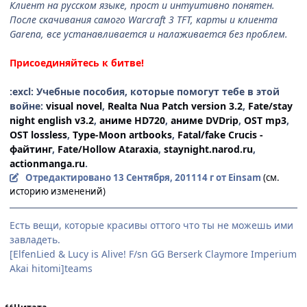
Клиент на русском языке, прост и интуитивно понятен.
После скачивания самого Warcraft 3 TFT, карты и клиента
Garena, все устанавливается и налаживается без проблем.
Присоединяйтесь к битве!
:excl: Учебные пособия, которые помогут тебе в этой
войне:
visual novel
,
Realta Nua Patch version 3.2
,
Fate/stay
night english v3.2
,
аниме HD720
,
аниме DVDrip
,
OST mp3
,
OST lossless
,
Type-Moon artbooks
,
Fatal/fake Crucis -
файтинг
,
Fate/Hollow Ataraxia
,
staynight.narod.ru
,
actionmanga.ru
.
Отредактировано
13 Сентября, 2011
14 г
от Einsam
(см.
историю изменений)
Есть вещи, которые красивы оттого что ты не можешь ими
завладеть.
[ElfenLied & Lucy is Alive! F/sn GG Berserk Claymore Imperium
Akai hitomi]teams