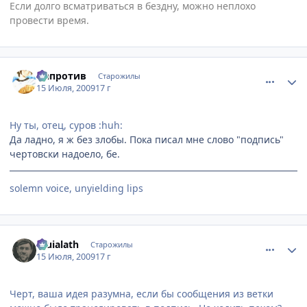
Если долго всматриваться в бездну, можно неплохо
провести время.
comment_2294832
Статистика автора
Напротив
Старожилы
15 Июля, 2009
17 г
Ну ты, отец, суров :huh:
Да ладно, я ж без злобы. Пока писал мне слово "подпись"
чертовски надоело, бе.
solemn voice, unyielding lips
comment_2295052
Статистика автора
Eruialath
Старожилы
15 Июля, 2009
17 г
Черт, ваша идея разумна, если бы сообщения из ветки