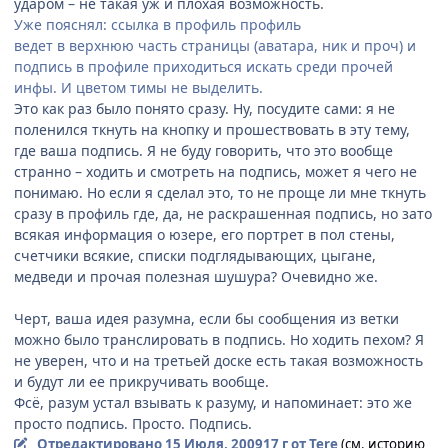
ударом – не такая уж и плохая возможность.
Уже пояснял: ссылка в профиль профиль
ведет в верхнюю часть страницы (аватара, ник и проч) и
подпись в профиле приходиться искать среди прочей
инфы. И цветом тимы не выделить.
Это как раз было понято сразу. Ну, посудите сами: я не
поленился ткнуть на кнопку и прошествовать в эту тему,
где ваша подпись. Я не буду говорить, что это вообще
странно – ходить и смотреть на подпись, может я чего не
понимаю. Но если я сделал это, то не проще ли мне ткнуть
сразу в профиль где, да, не раскрашенная подпись, но зато
всякая информация о юзере, его портрет в пол стены,
счетчики всякие, списки подглядывающих, цыгане,
медведи и прочая полезная шушура? Очевидно же.
Черт, ваша идея разумна, если бы сообщения из ветки
можно было транслировать в подпись. Но ходить пехом? Я
не уверен, что и на третьей доске есть такая возможность
и будут ли ее прикручивать вообще.
Фсё, разум устал взывать к разуму, и напоминает: это же
просто подпись. Просто. Подпись.
Отредактировано
15 Июля, 2009
17 г
от Tere
(см. историю