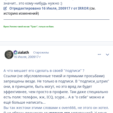
значит.. это кому-нибудь нужно :)
Отредактировано
16 Июля, 2009
17 г
от IRROR
(см.
историю изменений)
Брюс Уиллис такой же как "Траст", только не банк.
comment_2295405
Статистика автора
Eruialath
Старожилы
16 Июля, 2009
17 г
А что мешает его сделать в своей "подписи" ?
Ссылки (не обусловленные темой и прямыми просьбами)
запрещены везде. Не только в подписи. В "подписи_штрих"
они, в принципе, быть могут, но это вряд ли будет
эффективнее, чем просто в профиле. Там даже специально
есть поля: телефон, жж, ICQ, scype... А в "о себе" можно и
ещё больше написать...
Вы так жестоки этими словами к oven666, не этого он хотел.
Я не обязан проникаться
именно его
мотивацией. У меня