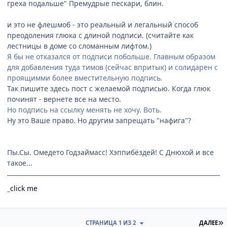
греха подальше" Премудрые пескари, блин.
и это не флешмоб - это реальный и легальный способ
преодоления глюка с длиной подписи. (считайте как
лестницы в доме со сломанным лифтом.)
Я бы не отказался от подписи побольше. Главным образом
для добавления туда тимов (сейчас впритык) и солидарен с
проящимми более вместительную подпись.
Так пишите здесь пост с желаемой подписью. Когда глюк
починят - вернете все на место.
Но подпись на ссылку менять не хочу. Воть.
Ну это Ваше право. Но другим запрещать "нафига"?
Пы.Сы. Омедето Годзаймасс! Хэппибёздей! С Днюхой и все
такое...
_
click me
П
СТРАНИЦА 1 ИЗ 2
ДАЛЕЕ