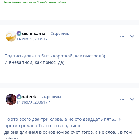
Брюс Уиллис такой же как "Траст", только не банк.
comment_2294176
Статистика автора
Yuuichi-sama
Старожилы
14 Июля, 2009
17 г
Подпись должна быть короткой, как выстрел ))
И внезапной, как понос, да)
comment_2294179
Статистика автора
Fanateek
Старожилы
14 Июля, 2009
17 г
Но это всего два-три слова, а не сто двадцать пять... Я
против романа Толстого в подписи.
да она длинная в основном за счет тэгов, а не слов... в том
и беда.