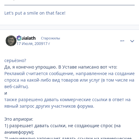
Let's put a smile on that face!
comment_2296105
Статистика автора
Eruialath
Старожилы
17 Июля, 2009
17 г
серьёзно?
Да, я конечно упрощаю. В Уставе написано вот что:
Рекламой считается сообщение, направленное на создание
спроса на какой-либо вид товаров или услуг (в том числе на
веб-сайты).
и
также разрешено давать коммерческие ссылки в ответ на
явный запрос других участников форума.
Это априори:
1) разрешает давать ссылки, не создающие спрос (на
анимефорум);
2) неочевидно запрещает давать ссылки на коммерческие