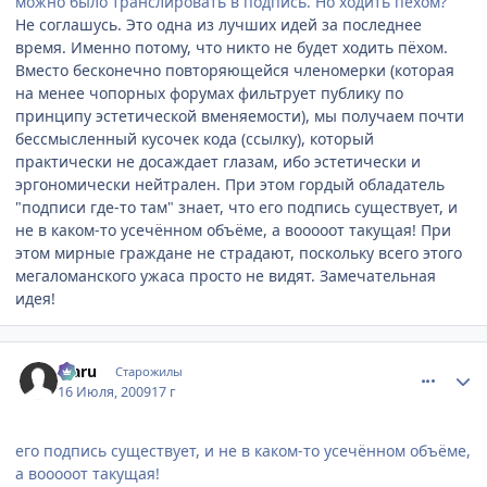
можно было транслировать в подпись. Но ходить пехом?
Не соглашусь. Это одна из лучших идей за последнее
время. Именно потому, что никто не будет ходить пёхом.
Вместо бесконечно повторяющейся членомерки (которая
на менее чопорных форумах фильтрует публику по
принципу эстетической вменяемости), мы получаем почти
бессмысленный кусочек кода (ссылку), который
практически не досаждает глазам, ибо эстетически и
эргономически нейтрален. При этом гордый обладатель
"подписи где-то там" знает, что его подпись существует, и
не в каком-то усечённом объёме, а вооооот такущая! При
этом мирные граждане не страдают, поскольку всего этого
мегаломанского ужаса просто не видят. Замечательная
идея!
comment_2295186
Статистика автора
Mаru
Старожилы
16 Июля, 2009
17 г
его подпись существует, и не в каком-то усечённом объёме,
а вооооот такущая!