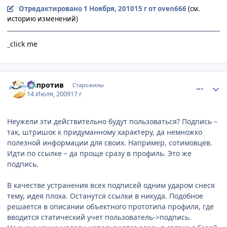
Отредактировано
1 Ноября, 2010
15 г
от oven666
(см.
историю изменений)
_
click me
comment_2294169
Статистика автора
Напротив
Старожилы
14 Июля, 2009
17 г
Неужели эти действительно будут пользоваться? Подпись –
так, штришок к придуманному характеру, да немножко
полезной информации для своих. Например, сотимовцев.
Идти по ссылке – да проще сразу в профиль. Это же
подпись.
В качестве устранения всех подписей одним ударом снеся
тему, идея плоха. Останутся ссылки в никуда. Подобное
решается в описании объектного прототипа профиля, где
вводится статический учет пользователь->подпись.