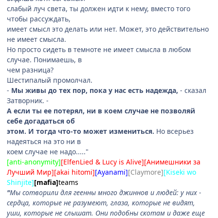
слабый луч света, ты должен идти к нему, вместо того
чтобы рассуждать,
имеет смысл это делать или нет. Может, это действительно
не имеет смысла.
Но просто сидеть в темноте не имеет смысла в любом
случае. Понимаешь, в
чем разница?
Шестипалый промолчал.
-
Мы живы до тех пор, пока у нас есть надежда,
- сказал
Затворник. -
А если ты ее потерял, ни в коем случае не позволяй
себе догадаться об
этом. И тогда что-то может измениться.
Но всерьез
надеяться на это ни в
коем случае не надо....."
[anti-anonymity]
[ElfenLied & Lucy is Alive][Aнимешники за
Лучший Мир][akai hitomi]
[Ayanami]
[Claymore]
[Kiseki wo
Shinjite]
[mafia]
teams
"
Мы сотворили для геенны много джиннов и людей: у них -
сердца, которые не разумеют, глаза, которые не видят,
уши, которые не слышат. Они подобны скотам и даже еще