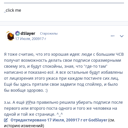
_
click me
comment_2296065
Статистика автора
GodSlayer
Старожилы
17 Июля, 2009
17 г
Я тоже считаю, что это хорошая идея: люди с большим ЧСВ
получат возможность делать свои подписи соразмерными
своему эго, и будут спокойны, зная, что "где-то там"
написано и показано
всё
. А все остальные будут избавлены
от лицезрения этого ужаса при каждом постинге сих лиц.
Ещё бы здесь прятали свои задвиги под спойлер, и было
бы вообще здорово. :)
з.ы. А ещё
ИР
ка правильно решила убирать подписи после
первого или второго поста одного и того же человека на
одной и той же странице. ^_^
Отредактировано
17 Июля, 2009
17 г
от GodSlayer
(см.
историю изменений)