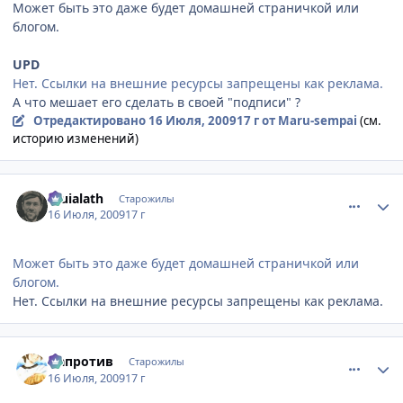
Может быть это даже будет домашней страничкой или
блогом.
UPD
Нет. Ссылки на внешние ресурсы запрещены как реклама.
А что мешает его сделать в своей "подписи" ?
Отредактировано
16 Июля, 2009
17 г
от Maru-sempai
(см.
историю изменений)
comment_2295249
Статистика автора
Eruialath
Старожилы
16 Июля, 2009
17 г
Может быть это даже будет домашней страничкой или
блогом.
Нет. Ссылки на внешние ресурсы запрещены как реклама.
comment_2295387
Статистика автора
Напротив
Старожилы
16 Июля, 2009
17 г