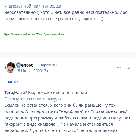
И внезапной, как понос, да)
необязательно ;) хотя... нет, все равно необязательно. Ибо
всем с внезапностью все равно не угодишь... ;)
Брюс Уиллис такой же как "Траст", только не банк.
comment_2294678
Статистика автора
oven666
Старожилы
15 Июля, 2009
17 г
АВТОР
Tere
,Нани? Вы, похоже идею не поняли
Останутся ссылки в никуда.
Ссылок не останется. У кого они были раньше - у тех
остались. А теперь кто-то "недобрый" из "правоимеющих"
подправил программку и любая ссылка в подписи получает
"якорек" в виде символа "_" в начале и становиться
нерабочей. Лучше бы этот "кто-то" решил проблему с