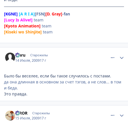
[KGNE]
[A R I A]
[FSN]
[D. Gray]
-fan
[Lucy Is Alive!]
team
[Kyoto Animation]
team
[Kiseki wo Shinjite]
team
comment_2294201
Статистика автора
Mаru
Старожилы
14 Июля, 2009
17 г
Было бы веселее, если бы такое случилось с постами.
да она длинная в основном за счет тэгов, а не слов... в том
и беда.
Это правда.
comment_2294462
Статистика автора
IRROR
Старожилы
15 Июля, 2009
17 г