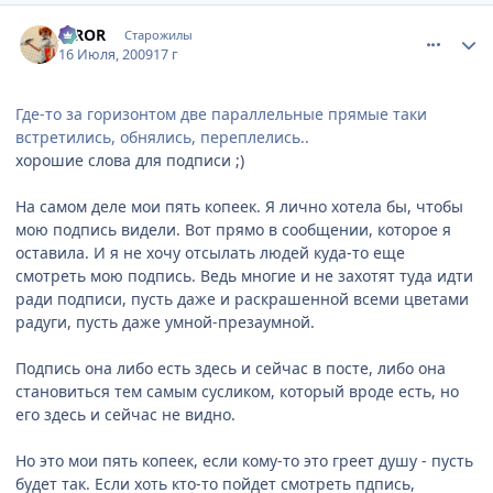
comment_2295399
Статистика автора
IRROR
Старожилы
16 Июля, 2009
17 г
Где-то за горизонтом две параллельные прямые таки
встретились, обнялись, переплелись..
хорошие слова для подписи ;)
На самом деле мои пять копеек. Я лично хотела бы, чтобы
мою подпись видели. Вот прямо в сообщении, которое я
оставила. И я не хочу отсылать людей куда-то еще
смотреть мою подпись. Ведь многие и не захотят туда идти
ради подписи, пусть даже и раскрашенной всеми цветами
радуги, пусть даже умной-презаумной.
Подпись она либо есть здесь и сейчас в посте, либо она
становиться тем самым сусликом, который вроде есть, но
его здесь и сейчас не видно.
Но это мои пять копеек, если кому-то это греет душу - пусть
будет так. Если хоть кто-то пойдет смотреть пдпись,