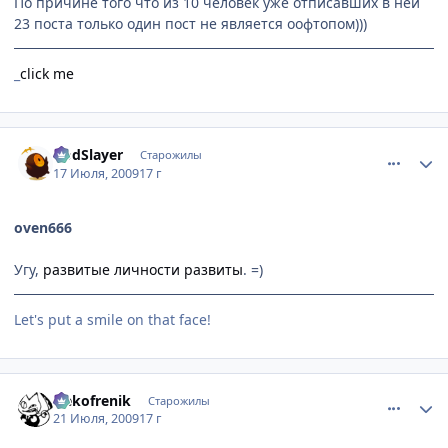
По причине того что из 10 человек уже отписавших в ней
23 поста только один пост не является оофтопом)))
_
click me
comment_2296198
Статистика автора
GodSlayer
Старожилы
17 Июля, 2009
17 г
oven666
Угу,
развитые личности развиты
. =)
Let's put a smile on that face!
comment_2298151
Статистика автора
Nekofrenik
Старожилы
21 Июля, 2009
17 г