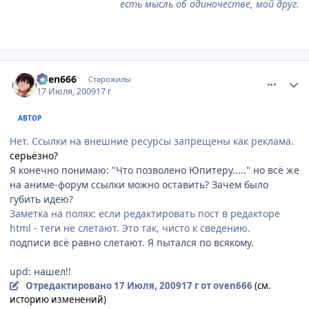
есть мысль об одиночестве, мой друг.
comment_2295937
Статистика автора
oven666
Старожилы
17 Июля, 2009
17 г
АВТОР
Нет. Ссылки на внешние ресурсы запрещены как реклама.
серьёзно?
Я конечно понимаю: "Что позволено Юпитеру....." но всё же
на аниме-форум ссылки можно оставить? Зачем было
губить идею?
Заметка на полях: если редактировать пост в редакторе
html - теги не слетают. Это так, чисто к сведению.
подписи всё равно слетают. Я пытался по всякому.
upd: нашел!!
Отредактировано
17 Июля, 2009
17 г
от oven666
(см.
историю изменений)