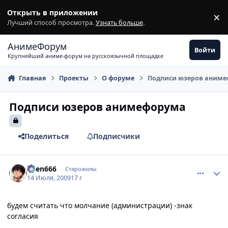
Перейти к содержимому
Открыть в приложении
×
З
Лучший способ просмотра.
Узнать больше
.
АнимеФорум
Войти
Крупнейший аниме-форум на русскоязычной площадке
Главная
Проекты
О форуме
Подписи юзеров аним
Подписи юзеров анимефорума
Поделиться
Подписчики
comment_2294077
Статистика автора
oven666
Старожилы
14 Июля, 2009
17 г
будем считать что молчание (администрации) -знак
согласия