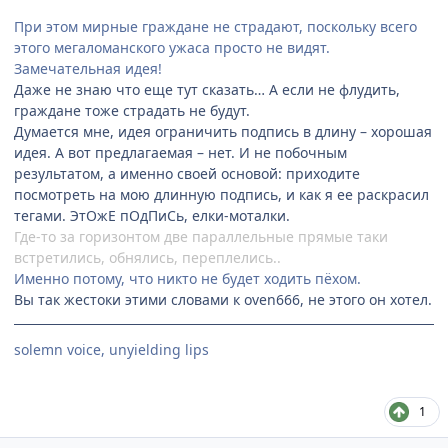
При этом мирные граждане не страдают, поскольку всего
этого мегаломанского ужаса просто не видят.
Замечательная идея!
Даже не знаю что еще тут сказать… А если не флудить,
граждане тоже страдать не будут.
Думается мне, идея ограничить подпись в длину – хорошая
идея. А вот предлагаемая – нет. И не побочным
результатом, а именно своей основой: приходите
посмотреть на мою длинную подпись, и как я ее раскрасил
тегами. ЭтОжЕ пОдПиСь, елки-моталки.
Где-то за горизонтом две параллельные прямые таки
встретились, обнялись, переплелись..
Именно потому, что никто не будет ходить пёхом.
Вы так жестоки этими словами к oven666, не этого он хотел.
solemn voice, unyielding lips
1