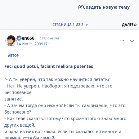
Создать новую тему
П
СТРАНИЦА 1 ИЗ 2
ДАЛЕЕ
comment_2294089
Статистика автора
oven666
Старожилы
14 Июля, 2009
17 г
АВТОР
Feci quod potui, faciant meliora potentes
"- А ты уверен, что так можно научиться летать?
- Нет. Не уверен. Наоборот, я подозреваю, что это
бесполезное
занятие.
- А зачем тогда оно нужно? Если ты сам знаешь, что это
бесполезно?
- Как тебе сказать. Потому что кроме этого я знаю много
других вещей,
и одна из них вот какая: если ты оказался в темноте и
видишь хотя бы самый