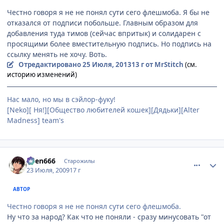
Честно говоря я не не понял сути сего флешмоба. Я бы не
отказался от подписи побольше. Главным образом для
добавления туда тимов (сейчас впритык) и солидарен с
проcящими более вместительную подпись. Но подпись на
ссылку менять не хочу. Воть.
Отредактировано
25 Июля, 2013
13 г
от MrStitch
(см.
историю изменений)
Нас мало, но мы в сэйлор-фуку!
[Neko][ Ня!][Общество любителей кошек][Дядьки][Alter
Madness] team's
comment_2299282
Статистика автора
oven666
Старожилы
23 Июля, 2009
17 г
АВТОР
Честно говоря я не не понял сути сего флешмоба.
Ну что за народ? Как что не поняли - сразу минусовать "от