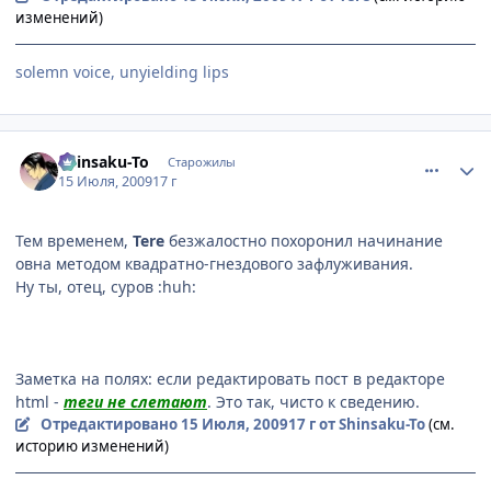
изменений)
solemn voice, unyielding lips
comment_2294827
Статистика автора
Shinsaku-To
Старожилы
15 Июля, 2009
17 г
Тем временем,
Tere
безжалостно похоронил начинание
овна методом квадратно-гнездового зафлуживания.
Ну ты, отец, суров :huh:
Заметка на полях: если редактировать пост в редакторе
html -
теги не слетают
. Это так, чисто к сведению.
Отредактировано
15 Июля, 2009
17 г
от Shinsaku-To
(см.
историю изменений)