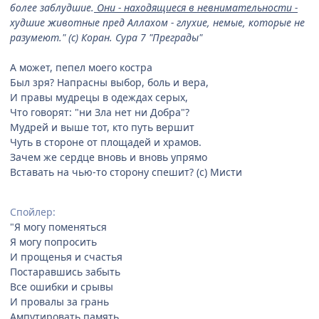
более заблудшие.
Они - находящиеся в невнимательности -
худшие животные пред Аллахом - глухие, немые, которые не
разумеют." (с) Коран. Сура 7 "Преграды"
А может, пепел моего костра
Был зря? Напрасны выбор, боль и вера,
И правы мудрецы в одеждах серых,
Что говорят: "ни Зла нет ни Добра"?
Мудрей и выше тот, кто путь вершит
Чуть в стороне от площадей и храмов.
Зачем же сердце вновь и вновь упрямо
Вставать на чью-то сторону спешит? (с) Мисти
Спойлер:
"Я могу поменяться
Я могу попросить
И прощенья и счастья
Постаравшись забыть
Все ошибки и срывы
И провалы за грань
Ампутировать память