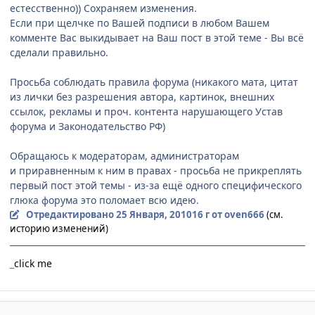
естесственно)) Сохраняем изменения.
Если при щелчке по Вашей подписи в любом Вашем
комменте Вас выкидывает на Ваш пост в этой теме - Вы всё
сделали правильно.
Просьба соблюдать правила форума (никакого мата, цитат
из лички без разрешения автора, картинок, внешних
ссылок, рекламы и проч. контента нарушающего Устав
форума и Законодательство РФ)
Обращаюсь к модераторам, администраторам
и приравненным к ним в правах - просьба не прикреплять
первый пост этой темы - из-за ещё одного специфического
глюка форума это поломает всю идею.
Отредактировано
25 Января, 2010
16 г
от oven666
(см.
историю изменений)
_
click me