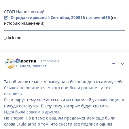
СТОП Нашел выход!
Отредактировано
4 Сентября, 2009
16 г
от oven666
(см.
историю изменений)
_
click me
comment_2294697
Статистика автора
Напротив
Старожилы
15 Июля, 2009
17 г
Так объясните мне, я выслушаю беспощадно к самому себе.
Ссылок не останется. У кого они были раньше - у тех
остались.
Если вдруг тему снесут ссылки из подписей указывающие в
никуда останутся. В
эту
тему которые будут светить.
Идея была совсем в другом.
Не спорю. Но в теме с вашим предложением еще были
слова Eruialath’a о том, что снести все подписи одним