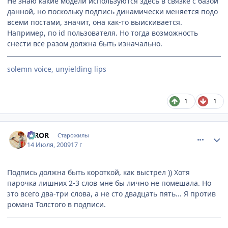
Не знаю какие модели используются здесь в связке с базой
данной, но поскольку подпись динамически меняется подо
всеми постами, значит, она как-то выискивается.
Например, по id пользователя. Но тогда возможность
снести все разом должна быть изначально.
solemn voice, unyielding lips
1
1
comment_2294173
Статистика автора
IRROR
Старожилы
14 Июля, 2009
17 г
Подпись должна быть короткой, как выстрел )) Хотя
парочка лишних 2-3 слов мне бы лично не помешала. Но
это всего два-три слова, а не сто двадцать пять... Я против
романа Толстого в подписи.