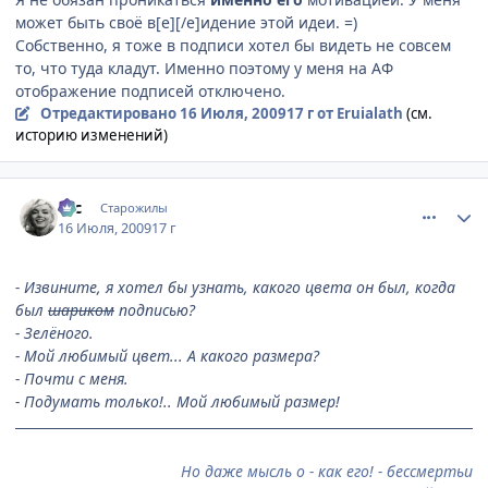
может быть своё в[e][/e]идение этой идеи. =)
Собственно, я тоже в подписи хотел бы видеть не совсем
то, что туда кладут. Именно поэтому у меня на АФ
отображение подписей отключено.
Отредактировано
16 Июля, 2009
17 г
от Eruialath
(см.
историю изменений)
comment_2295411
Статистика автора
asc
Старожилы
16 Июля, 2009
17 г
- Извините, я хотел бы узнать, какого цвета он был, когда
был
шариком
подписью?
- Зелёного.
- Мой любимый цвет... А какого размера?
- Почти с меня.
- Подумать только!.. Мой любимый размер!
Но даже мысль о - как его! - бессмертьи