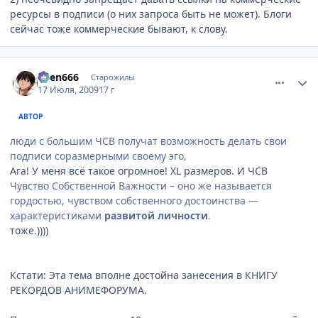
ресурсы в подписи (о них запроса быть не может). Блоги
сейчас тоже коммерческие бывают, к слову.
comment_2296119
Статистика автора
oven666
Старожилы
17 Июля, 2009
17 г
АВТОР
люди с большим ЧСВ получат возможность делать свои
подписи соразмерными своему эго,
Ага! У меня всё такое огромное! ХL размеров. И ЧСВ
Чувство Собственной Важности – оно же называется
гордостью, чувством собственного достоинства —
характеристиками
развитой личности
.
тоже.))))
Кстати: Эта тема вполне достойна занесения в КНИГУ
РЕКОРДОВ АНИМЕФОРУМА.