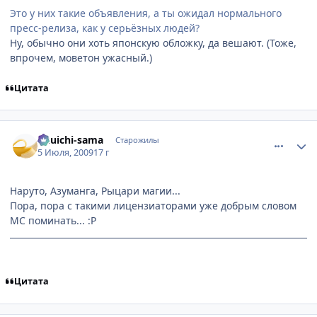
Это у них такие объявления, а ты ожидал нормального
пресс-релиза, как у серьёзных людей?
Ну, обычно они хоть японскую обложку, да вешают. (Тоже,
впрочем, моветон ужасный.)
Цитата
comment_2288394
Статистика автора
Yuuichi-sama
Старожилы
5 Июля, 2009
17 г
Наруто, Азуманга, Рыцари магии...
Пора, пора с такими лицензиаторами уже добрым словом
МС поминать... :P
Цитата