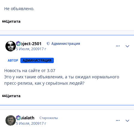
Не объявлено.
Цитата
comment_2288344
Статистика автора
Project-2501
Администрация
5 Июля, 2009
17 г
АВТОР
АДМИНИСТРАЦИЯ
Новость на сайте от 3.07
Это у них такие объявления, а ты ожидал нормального
пресс-релиза, как у серьёзных людей?
Цитата
comment_2288385
Статистика автора
Eruialath
Старожилы
5 Июля, 2009
17 г