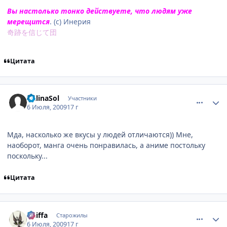
Вы настолько тонко действуете, что людям уже
мерещится
. (с) Инерия
奇跡を信じて団
Цитата
comment_2288863
Статистика автора
GalinaSol
Участники
6 Июля, 2009
17 г
Мда, насколько же вкусы у людей отличаются)) Мне,
наоборот, манга очень понравилась, а аниме постольку
поскольку...
Цитата
comment_2288878
Статистика автора
Chiffa
Старожилы
6 Июля, 2009
17 г