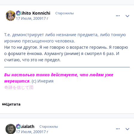
comment_2296093
Статистика автора
Akihito Konnichi
Старожилы
17 Июля, 2009
17 г
Т.е. демонстрирует либо незнание предмета, либо тонкую
иронию пресыщенного человека.
Ни то ни другое. Я не говорю о возрасте героинь. Я говорю
о формате ёнкома. Азумангу (аниме) я смотрел 6 раз. И
считаю, что это не предел.
Вы настолько тонко действуете, что людям уже
мерещится
. (с) Инерия
奇跡を信じて団
Цитата
comment_2296099
Статистика автора
Eruialath
Старожилы
17 Июля, 2009
17 г