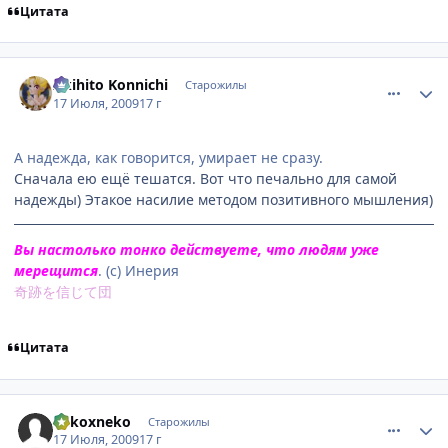
Цитата
comment_2296216
Статистика автора
Akihito Konnichi
Старожилы
17 Июля, 2009
17 г
А надежда, как говорится, умирает не сразу.
Сначала ею ещё тешатся. Вот что печально для самой
надежды) Этакое насилие методом позитивного мышления)
Вы настолько тонко действуете, что людям уже
мерещится
. (с) Инерия
奇跡を信じて団
Цитата
comment_2296225
Статистика автора
nekoxneko
Старожилы
17 Июля, 2009
17 г