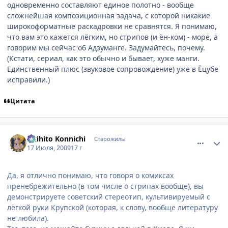
одновременно составляют единое полотно - вообще
сложнейшая композиционная задача, с которой никакие
широкоформатные раскадровки не сравнятся. Я понимаю,
что вам это кажется лёгким, но стрипов (и ён-ком) - море, а
говорим мы сейчас об Адзуманге. Задумайтесь, почему.
(Кстати, сериал, как это обычно и бывает, хуже манги.
Единственный плюс (звуковое сопровождение) уже в Ёцубе
исправили.)
Цитата
comment_2296209
Статистика автора
Akihito Konnichi
Старожилы
17 Июля, 2009
17 г
Да, я отлично понимаю, что говоря о комиксах
пренебрежительно (в том числе о стрипах вообще), вы
демонстрируете советский стереотип, культивируемый с
лёгкой руки Крупской (которая, к слову, вообще литературу
не любила).