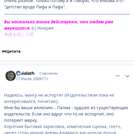
очень разной. Только потому я и говорю, что ёнкома это -
"детство вроде Пифа и Пафа".
Вы настолько тонко действуете, что людям уже
мерещится
. (с) Инерия
奇跡を信じて団
Цитата
comment_2296201
Статистика автора
Eruialath
Старожилы
17 Июля, 2009
17 г
Надеюсь, мангу не испортят (Издательством пока не
интересовался, почитаю).
Мне бы ваши иллюзии... Палма - худшее из существующих
издательств. Если оно вдруг что-то не испортит, оно
потеряет марку.
Короткая бытовая зарисовка, комическая сценка, скетч,
через столь малую форму Азуманга как нельзя лучше