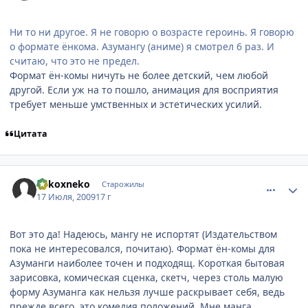
Ни то ни другое. Я не говорю о возрасте героинь. Я говорю
о формате ёнкома. Азумангу (аниме) я смотрел 6 раз. И
считаю, что это не предел.
Формат ён-комы ничуть не более детский, чем любой
другой. Если уж на то пошло, анимация для восприятия
требует меньше умственных и эстетических усилий.
Цитата
comment_2296118
Статистика автора
nekoxneko
Старожилы
17 Июля, 2009
17 г
Вот это да! Надеюсь, мангу не испортят (Издательством
пока не интересовался, почитаю). Формат ён-комы для
Азуманги наиболее точен и подходящ. Короткая бытовая
зарисовка, комическая сценка, скетч, через столь малую
форму Азуманга как нельзя лучше раскрывает себя, ведь
прежде всего, это комедия положений. Мне манга