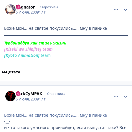
comment_2288525
Статистика автора
Pugnator
Старожилы
6 Июля, 2009
17 г
Боже мой....на святое покусились..... мну в панике
Турбонаддув как стиль жизни
[Kiseki wo Shinjite] team
[Kyoto Animation]
team
Цитата
comment_2288542
Статистика автора
DarkCyMPAK
Старожилы
6 Июля, 2009
17 г
Боже мой....на святое покусились..... мну в панике
-__-
и что такого ужасного произойдет, если выпустят таки? Все