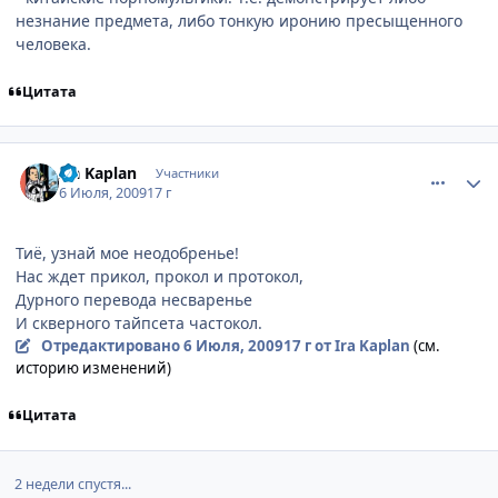
незнание предмета, либо тонкую иронию пресыщенного
человека.
Цитата
comment_2289107
Статистика автора
Ira Kaplan
Участники
6 Июля, 2009
17 г
Тиё, узнай мое неодобренье!
Нас ждет прикол, прокол и протокол,
Дурного перевода несваренье
И скверного тайпсета частокол.
Отредактировано
6 Июля, 2009
17 г
от Ira Kaplan
(см.
историю изменений)
Цитата
2 недели спустя...