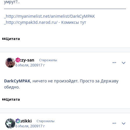
умрут?..
_http://myanimelist.net/animelist/DarkCyMPAK
_http://cympak3d.narod.ru/ - Комиксы тут
Цитата
comment_2288580
Статистика автора
Dizzy-san
Старожилы
6 Июля, 2009
17 г
DarkCyMPAK
, ничего не произойдет. Просто за Державу
обидно.
Цитата
comment_2288709
Статистика автора
tuutikki
Старожилы
6 Июля, 2009
17 г