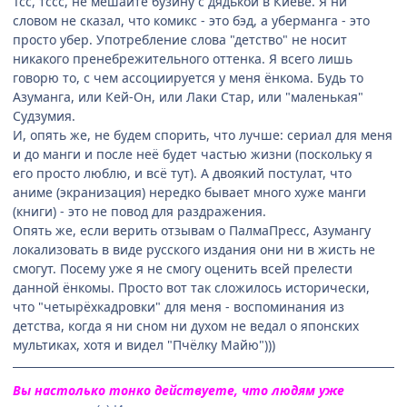
Тсс, тссс, не мешайте бузину с дядькой в Киеве. Я ни
словом не сказал, что комикс - это бэд, а уберманга - это
просто убер. Употребление слова "детство" не носит
никакого пренебрежительного оттенка. Я всего лишь
говорю то, с чем ассоциируется у меня ёнкома. Будь то
Азуманга, или Кей-Он, или Лаки Стар, или "маленькая"
Судзумия.
И, опять же, не будем спорить, что лучше: сериал для меня
и до манги и после неё будет частью жизни (поскольку я
его просто люблю, и всё тут). А двоякий постулат, что
аниме (экранизация) нередко бывает много хуже манги
(книги) - это не повод для раздражения.
Опять же, если верить отзывам о ПалмаПресс, Азумангу
локализовать в виде русского издания они ни в жисть не
смогут. Посему уже я не смогу оценить всей прелести
данной ёнкомы. Просто вот так сложилось исторически,
что "четырёхкадровки" для меня - воспоминания из
детства, когда я ни сном ни духом не ведал о японских
мультиках, хотя и видел "Пчёлку Майю")))
Вы настолько тонко действуете, что людям уже