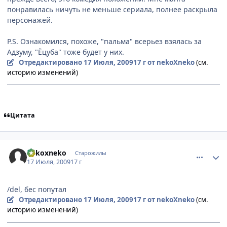
понравилась ничуть не меньше сериала, полнее раскрыла
персонажей.
P.S. Ознакомился, похоже, "пальма" всерьез взялась за
Адзуму, "Ёцуба" тоже будет у них.
Отредактировано
17 Июля, 2009
17 г
от nekoXneko
(см.
историю изменений)
Цитата
comment_2296129
Статистика автора
nekoxneko
Старожилы
17 Июля, 2009
17 г
/del, бес попутал
Отредактировано
17 Июля, 2009
17 г
от nekoXneko
(см.
историю изменений)