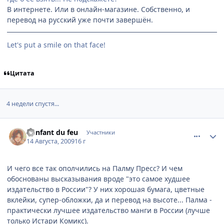
В интернете. Или в онлайн-магазине. Собственно, и
перевод на русский уже почти завершён.
Let's put a smile on that face!
Цитата
4 недели спустя...
comment_2313057
Статистика автора
L'enfant du feu
Участники
14 Августа, 2009
16 г
И чего все так ополчились на Палму Пресс? И чем
обоснованы высказывания вроде "это самое худшее
издательство в России"? У них хорошая бумага, цветные
вклейки, супер-обложки, да и перевод на высоте... Палма -
практически лучшее издательство манги в России (лучше
только Истари Комикс).