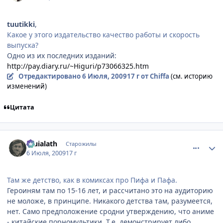
tuutikki
,
Какое у этого издательство качество работы и скорость
выпуска?
Одно из их последних изданий:
http://pay.diary.ru/~Higuri/p73066325.htm
Отредактировано
6 Июля, 2009
17 г
от Chiffa
(см. историю
изменений)
Цитата
comment_2288958
Статистика автора
Eruialath
Старожилы
6 Июля, 2009
17 г
Там же детство, как в комиксах про Пифа и Пафа.
Героиням там по 15-16 лет, и рассчитано это на аудиторию
не моложе, в принципе. Никакого детства там, разумеется,
нет. Само предположение сродни утверждению, что аниме
- китайские порномультики. Т.е. демонстрирует либо