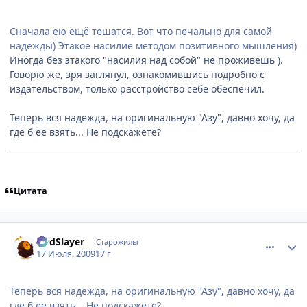
Сначала ею ещё тешатся. Вот что печально для самой
надежды) Этакое насилие методом позитивного мышления)
Иногда без этакого "насилия над собой" не проживешь ).
Говорю же, зря заглянул, ознакомившись подробно с
издательством, только расстройство себе обеспечил.
Теперь вся надежда, на оригинальную "Азу", давно хочу, да
где б ее взять... Не подскажете?
Цитата
comment_2296269
Статистика автора
GodSlayer
Старожилы
17 Июля, 2009
17 г
Теперь вся надежда, на оригинальную "Азу", давно хочу, да
где б ее взять... Не подскажете?