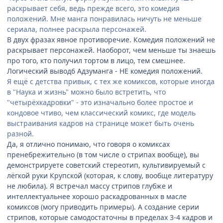
раскрывает себя, ведь прежде всего, это комедия
положений. Мне манга понравилась ничуть не меньше
сериала, полнее раскрыла персонажей.
В двух фразах явное противоречие. Комедия положений не
раскрывает персонажей. Наоборот, чем меньше ты знаешь
про того, кто получил тортом в лицо, тем смешнее.
Логический вывод6 Адзуманга - НЕ комедия положений.
Я ещё с детства привык, с тех же комиксов, которые иногда
в "Наука и жизнь" можно было встретить, что
"четырёхкадровки" - это изначально более простое и
кондовое чтиво, чем классический комикс, где модель
выстраивания кадров на странице может быть очень
разной.
Да, я отлично понимаю, что говоря о комиксах
пренебрежительно (в том числе о стрипах вообще), вы
демонстрируете советский стереотип, культивируемый с
лёгкой руки Крупской (которая, к слову, вообще литературу
не любила). Я встречал массу стрипов глубже и
интеллектуальнее хорошо раскадрованных в масле
комиксов (могу приводить примеры). А создание серии
стрипов, которые самодостаточны в пределах 3-4 кадров и