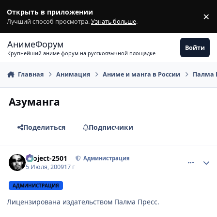
Перейти к содержимому
Открыть в приложении
×
З
Лучший способ просмотра.
Узнать больше
.
АнимеФорум
Войти
Крупнейший аниме-форум на русскоязычной площадке
Главная
Анимация
Аниме и манга в России
Палма 
Азуманга
Поделиться
Подписчики
comment_2288095
Статистика автора
Project-2501
Администрация
5 Июля, 2009
17 г
АДМИНИСТРАЦИЯ
Лицензирована издательством Палма Пресс.