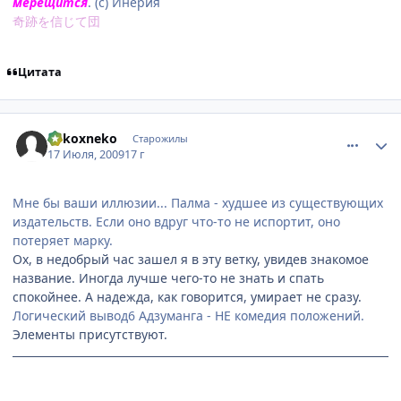
мерещится
. (с) Инерия
奇跡を信じて団
Цитата
comment_2296213
Статистика автора
nekoxneko
Старожилы
17 Июля, 2009
17 г
Мне бы ваши иллюзии... Палма - худшее из существующих
издательств. Если оно вдруг что-то не испортит, оно
потеряет марку.
Ох, в недобрый час зашел я в эту ветку, увидев знакомое
название. Иногда лучше чего-то не знать и спать
спокойнее. А надежда, как говорится, умирает не сразу.
Логический вывод6 Адзуманга - НЕ комедия положений.
Элементы присутствуют.