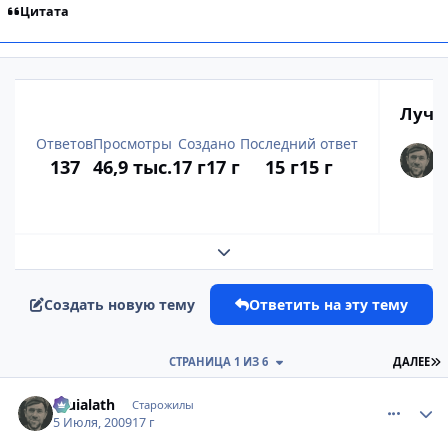
Цитата
Лучш
Ответов
Просмотры
Создано
Последний ответ
137
46,9 тыс.
17 г
17 г
15 г
15 г
Развернуть обзор темы
Создать новую тему
Ответить на эту тему
П
СТРАНИЦА 1 ИЗ 6
ДАЛЕЕ
comment_2288102
Статистика автора
Eruialath
Старожилы
5 Июля, 2009
17 г