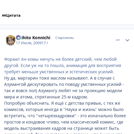
Цитата
comment_2296160
Статистика автора
Akihito Konnichi
Старожилы
17 Июля, 2009
17 г
Формат ён-комы ничуть не более детский, чем любой
другой. Если уж на то пошло, анимация для восприятия
требует меньше умственных и эстетических усилий.
Ну да, маргарин тоже маслом называют. А в случае с
Азумангой дискутировать по поводу умственных усилий -
так и вовсе лол) Азумангу любят не за проекцию модели
мира и атома, спрятанные 25-м кадром.
Попробую объяснить. Я ещё с детства привык, с тех же
комиксов, которые иногда в "Наука и жизнь" можно было
встретить, что "четырёхкадровки" - это изначально более
простое и кондовое чтиво, чем классический комикс, где
модель выстраивания кадров на странице может быть