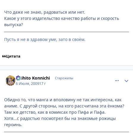
Что даже не знаю, радоваться или нет.
Какое у этого издательство качество работы и скорость
выпуска?
Пусть я не в здравом уме, зато в своём.
Цитата
comment_2288714
Статистика автора
Akihito Konnichi
Старожилы
6 Июля, 2009
17 г
Обидно то, что манга и вполовину не так интересна, как
аниме. С другой стороны, на кого рассчитана эта ёнкома?
Там же детство, как в комиксах про Пифа и Пафа.
Хотя...с радостью посмотрел бы на знакомые рожицы
героинь.