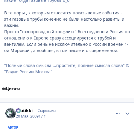
какие тогда газовые трубы? о_0
В те поры , к которым относятся показывемые события -
эти газовые трубы конечно не были настолько развиты и
важны.
Просто "газопроводный конфликт" был недавно и Россия по
отношению к Европе сразу ассоциируется с трубой и
вентилем. Если речь не исключительно о России времен 1-
ой Мировой , а вообще , в том числе и о современной.
"Полные слова смысла....простите, полные смысла слова" ©
"Радио России-Москва"
Цитата
comment_2258906
Статистика автора
tuutikki
Старожилы
20 Мая, 2009
17 г
АВТОР