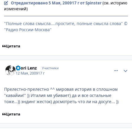
Отредактировано
5 Мая, 2009
17 г
от Spinster
(см. историю
изменений)
"Полные слова смысла....простите, полные смысла слова" ©
"Радио России-Москва"
Цитата
comment_2254320
Статистика автора
Kaori Lenz
Участники
12 Мая, 2009
17 г
Прелестно-прелестно ^^ мировая история в сплошном
"кавайии!" )) Италия мя убивает) да и все остальные
тоже...)) эндинг жесток) досмотреть что ли на досуге... ))
Цитата
comment_2254536
Статистика автора