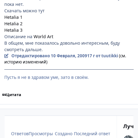
пока нет.
Скачать можно тут
Hetalia 1
Hetalia 2
Hetalia 3
Описание на
World Art
В общем, мне показалось довольно интересным, буду
смотреть дальше.
Отредактировано
10 Февраля, 2009
17 г
от tuutikki
(см.
историю изменений)
Пусть я не в здравом уме, зато в своём.
Цитата
Лучш
Ответов
Просмотры
Создано
Последний ответ