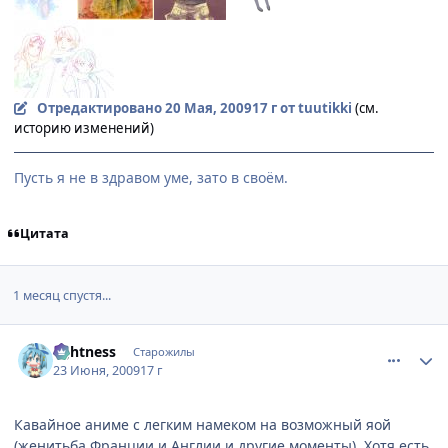
Отредактировано
20 Мая, 2009
17 г
от tuutikki
(см.
историю изменений)
Пусть я не в здравом уме, зато в своём.
Цитата
1 месяц спустя...
comment_2281410
Статистика автора
lightness
Старожилы
23 Июня, 2009
17 г
Кавайное аниме с легким намеком на возможный яой
(женитьба Франции и Англии и другие моменты). Хотя есть