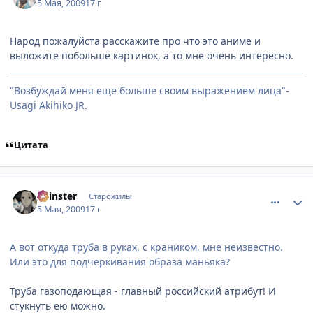
5 Мая, 2009
17 г
Народ пожалуйста расскажите про что это аниме и
выложите побольше картинок, а то мне очень интересно.
"Возбуждай меня еще больше своим выражением лица"-
Usagi Akihiko JR.
Цитата
comment_2250339
Статистика автора
Spinster
Старожилы
5 Мая, 2009
17 г
А вот откуда труба в руках, с краником, мне неизвестно.
Или это для подчеркивания образа маньяка?
Труба газоподающая - главный российский атрибут! И
стукнуть ею можно.