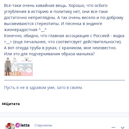
Все-таки очень кавайная вещь. Хорошо, что осбого
углубления в историю и политику нет, они все-таки
достаточно неприглядны. А так очень весело и по-доброму
высмеиваются стереотипы. И песенка в эндинге
жизнерадостная ^__^
Конечно, обидно, что главная ассоциация с Россией - водка
>__> (еще печальнее, что соответсвует действительности).
А вот откуда труба в руках, с краником, мне неизвестно.
Или это для подчеркивания образа маньяка?
Пусть я не в здравом уме, зато в своём.
Цитата
comment_2250336
Статистика автора
Colette
Старожилы