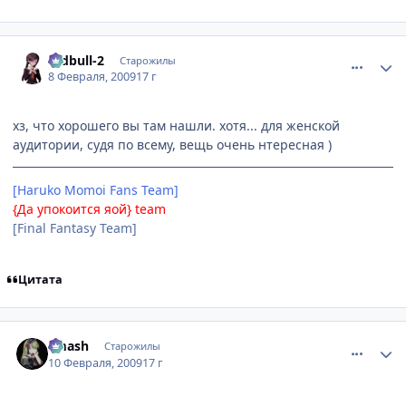
comment_2227803
Статистика автора
redbull-2
Старожилы
8 Февраля, 2009
17 г
хз, что хорошего вы там нашли. хотя... для женской
аудитории, судя по всему, вещь очень нтересная )
[Haruko Momoi Fans Team]
{Да упокоится яой} team
[Final Fantasy Team]
Цитата
comment_2228300
Статистика автора
smash
Старожилы
10 Февраля, 2009
17 г