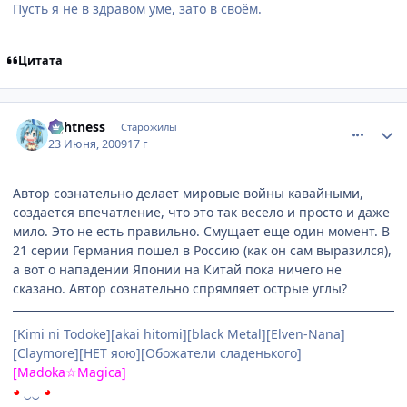
Пусть я не в здравом уме, зато в своём.
Цитата
comment_2281506
Статистика автора
lightness
Старожилы
23 Июня, 2009
17 г
Автор сознательно делает мировые войны кавайными,
создается впечатление, что это так весело и просто и даже
мило. Это не есть правильно. Смущает еще один момент. В
21 серии Германия пошел в Россию (как он сам выразился),
а вот о нападении Японии на Китай пока ничего не
сказано. Автор сознательно спрямляет острые углы?
[Kimi ni Todoke][akai hitomi][black Metal][Elven-Nana]
[Claymore][НЕТ яою][Обожатели сладенького]
[Madoka☆Magica]
◕
‿‿
◕