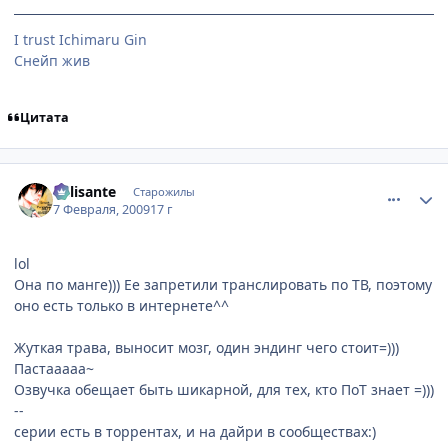
I trust Ichimaru Gin
Снейп жив
Цитата
comment_2227742
Статистика автора
Milisante
Старожилы
7 Февраля, 2009
17 г
lol
Она по манге))) Ее запретили транслировать по ТВ, поэтому
оно есть только в интернете^^
Жуткая трава, выносит мозг, один эндинг чего стоит=)))
Пастааааа~
Озвучка обещает быть шикарной, для тех, кто ПоТ знает =)))
--
серии есть в торрентах, и на дайри в сообществах:)