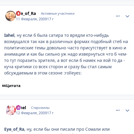
comment_2228886
Статистика автора
Eye_of_Ra
Активные участники
11 Февраля, 2009
17 г
Iahel
, ну если б была сатира то врядли кто-нибудь
возмущался так как в различных формах подобный стеб на
политические темы довольно часто присутствует в кино и
анимации и как бы сильно уж надо извернуться что б чем-
то тут поразить зрителя, а вот если б намек на яой то да -
куча критики со всех сторон и сразу бы стал самым
обсуждаемым в этом сезоне :rolleyes:
Цитата
comment_2228983
Статистика автора
Iahel
Старожилы
12 Февраля, 2009
17 г
Eye_of_Ra
, ну, если бы они писали про Сомали или