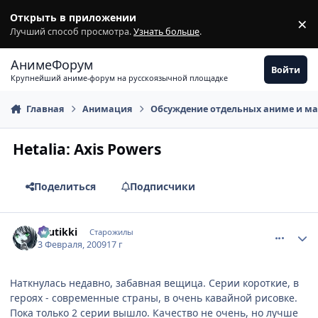
Перейти к содержимому
Открыть в приложении
×
З
Лучший способ просмотра.
Узнать больше
.
АнимеФорум
Войти
Крупнейший аниме-форум на русскоязычной площадке
Главная
Анимация
Обсуждение отдельных аниме и м
Hetalia: Axis Powers
Поделиться
Подписчики
comment_2225991
Статистика автора
tuutikki
Старожилы
3 Февраля, 2009
17 г
Наткнулась недавно, забавная вещица. Серии короткие, в
героях - современные страны, в очень кавайной рисовке.
Пока только 2 серии вышло. Качество не очень, но лучше