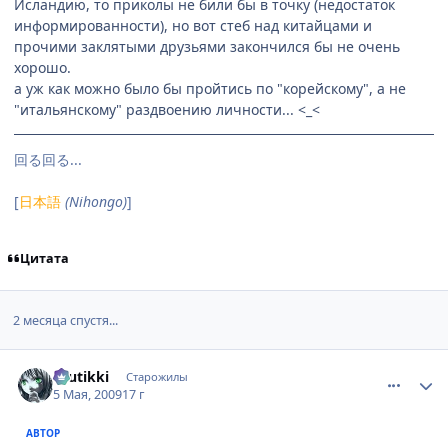
Исландию, то приколы не били бы в точку (недостаток
информированности), но вот стеб над китайцами и
прочими заклятыми друзьями закончился бы не очень
хорошо.
а уж как можно было бы пройтись по "корейскому", а не
"итальянскому" раздвоению личности... <_<
回る回る...
[
日本語
(Nihongo)
]
Цитата
2 месяца спустя...
comment_2250308
Статистика автора
tuutikki
Старожилы
5 Мая, 2009
17 г
АВТОР