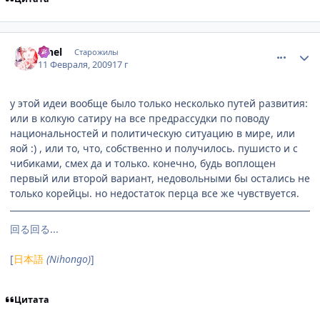
comment_2228852
Статистика автора
Iahel
Старожилы
11 Февраля, 2009
17 г
у этой идеи вообще было только несколько путей развития:
или в колкую сатиру на все предрассудки по поводу
национальностей и политическую ситуацию в мире, или
яой :) , или то, что, собственно и получилось. пушисто и с
чибиками, смех да и только. конечно, будь воплощен
первый или второй вариант, недовольными бы остались не
только корейцы. но недостаток перца все же чувствуется.
回る回る...
[
日本語
(Nihongo)
]
Цитата