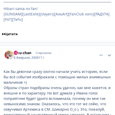
Hibari-sama no fan!
[GUNDAM][LastExile][slayers][АльArt][FanClub vons][РАДУГА]
[PoT][TeFu]
Цитата
comment_2227790
Статистика автора
Riku-chan
Старожилы
8 Февраля, 2009
17 г
Как бы девочки сразу охотно начали учить историю, если
бы все события изображали с помощью милых анимешных
мальчиков =)
Образы стран подобраны очень удачно, как мне кажется, и
внешне и по характеру. Но вот думала у Ивана голос
поприятнее будет (долго вспоминала, почему он мне так
невыносимо знаком. Оказалось, что это тот же сейю, что
озвучивал Артемиса в СМ. Шикарно О_о ). Это, пожалуй,
единственный существенный минус сериала. В остальном -