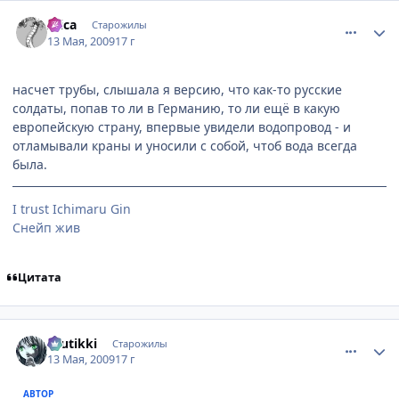
comment_2254556
Статистика автора
Alica
Старожилы
13 Мая, 2009
17 г
насчет трубы, слышала я версию, что как-то русские
солдаты, попав то ли в Германию, то ли ещё в какую
европейскую страну, впервые увидели водопровод - и
отламывали краны и уносили с собой, чтоб вода всегда
была.
I trust Ichimaru Gin
Снейп жив
Цитата
comment_2254671
Статистика автора
tuutikki
Старожилы
13 Мая, 2009
17 г
АВТОР