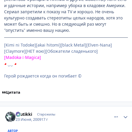
и удачные истории, например уборка в кладовке Америки.
Сериал запретили к показу на TV и хорошо. Не очень
культурно создавать стереотипы целых народов, хотя это
может быть и смешно. Но в следующий раз могут
"опустить" именно вашу нацию.
[Kimi ni Todoke][akai hitomi][black Metal][Elven-Nana]
[Claymore][НЕТ яою][Обожатели сладенького]
[Madoka☆Magica]
◕
‿‿
◕
Герой рождается когда он погибает ©
Цитата
comment_2281445
Статистика автора
tuutikki
Старожилы
23 Июня, 2009
17 г
АВТОР