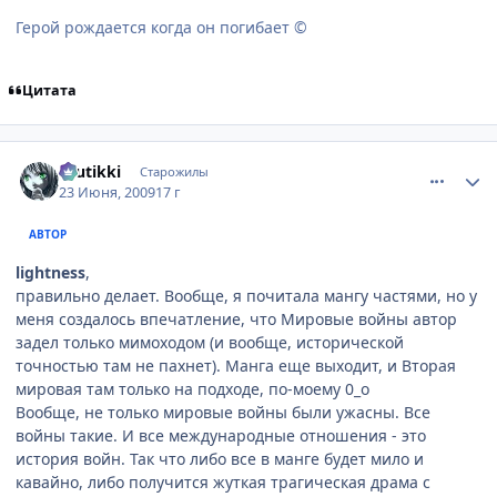
Герой рождается когда он погибает ©
Цитата
comment_2281628
Статистика автора
tuutikki
Старожилы
23 Июня, 2009
17 г
АВТОР
lightness
,
правильно делает. Вообще, я почитала мангу частями, но у
меня создалось впечатление, что Мировые войны автор
задел только мимоходом (и вообще, исторической
точностью там не пахнет). Манга еще выходит, и Вторая
мировая там только на подходе, по-моему 0_о
Вообще, не только мировые войны были ужасны. Все
войны такие. И все международные отношения - это
история войн. Так что либо все в манге будет мило и
кавайно, либо получится жуткая трагическая драма с