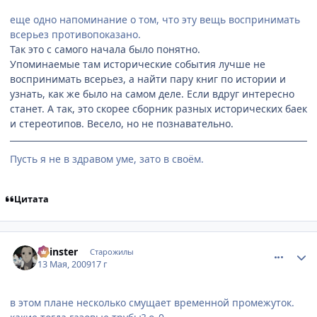
еще одно напоминание о том, что эту вещь воспринимать
всерьез противопоказано.
Так это с самого начала было понятно.
Упоминаемые там исторические события лучше не
воспринимать всерьез, а найти пару книг по истории и
узнать, как же было на самом деле. Если вдруг интересно
станет. А так, это скорее сборник разных исторических баек
и стереотипов. Весело, но не познавательно.
Пусть я не в здравом уме, зато в своём.
Цитата
comment_2254672
Статистика автора
Spinster
Старожилы
13 Мая, 2009
17 г
в этом плане несколько смущает временной промежуток.