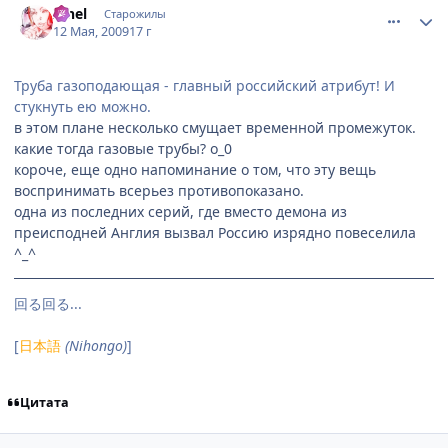
Iahel
Старожилы
12 Мая, 2009
17 г
Труба газоподающая - главный российский атрибут! И
стукнуть ею можно.
в этом плане несколько смущает временной промежуток.
какие тогда газовые трубы? о_0
короче, еще одно напоминание о том, что эту вещь
воспринимать всерьез противопоказано.
одна из последних серий, где вместо демона из
преисподней Англия вызвал Россию изрядно повеселила
^_^
回る回る...
[
日本語
(Nihongo)
]
Цитата