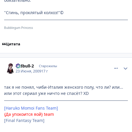
обязательно.
"Сгинь, проклятый колхоз!"©
Bubblegum Princess
Цитата
comment_2281838
Статистика автора
redbull-2
Старожилы
23 Июня, 2009
17 г
так я не понял, чиби-Италия женского полу, что ли? или...
или этот сериал уже ничто не спасёт? XD
[Haruko Momoi Fans Team]
{Да упокоится яой} team
[Final Fantasy Team]