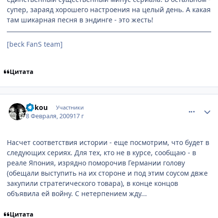
супер, зараяд хорошего настроения на целый день. А какая
там шикарная песня в эндинге - это жесть!
[beck FanS team]
Цитата
comment_2227799
Статистика автора
gokou
Участники
8 Февраля, 2009
17 г
Насчет соответствия истории - еще посмотрим, что будет в
следующих сериях. Для тех, кто не в курсе, сообщаю - в
реале Япония, изрядно поморочив Германии голову
(обещали выступить на их стороне и под этим соусом двже
закупили стратегического товара), в конце концов
объявила ей войну. С нетерпением жду...
Цитата