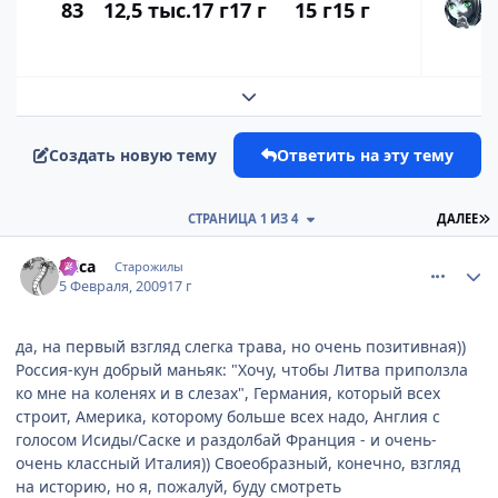
83
12,5 тыс.
17 г
17 г
15 г
15 г
Развернуть обзор темы
Создать новую тему
Ответить на эту тему
П
СТРАНИЦА 1 ИЗ 4
ДАЛЕЕ
comment_2226975
Статистика автора
Alica
Старожилы
5 Февраля, 2009
17 г
да, на первый взгляд слегка трава, но очень позитивная))
Россия-кун добрый маньяк: "Хочу, чтобы Литва приползла
ко мне на коленях и в слезах", Германия, который всех
строит, Америка, которому больше всех надо, Англия с
голосом Исиды/Саске и раздолбай Франция - и очень-
очень классный Италия)) Своеобразный, конечно, взгляд
на историю, но я, пожалуй, буду смотреть