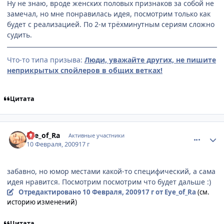
Ну не знаю, вроде женских половых признаков за собой не
замечал, но мне понравилась идея, посмотрим только как
будет с реализацией. По 2-м трёхминутным сериям сложно
судить.
Что-то типа призыва:
Люди, уважайте других, не пишите
неприкрытых спойлеров в общих ветках!
Цитата
comment_2228507
Статистика автора
Eye_of_Ra
Активные участники
10 Февраля, 2009
17 г
забавно, но юмор местами какой-то специфический, а сама
идея нравится. Посмотрим посмотрим что будет дальше :)
Отредактировано
10 Февраля, 2009
17 г
от Eye_of_Ra
(см.
историю изменений)
Цитата