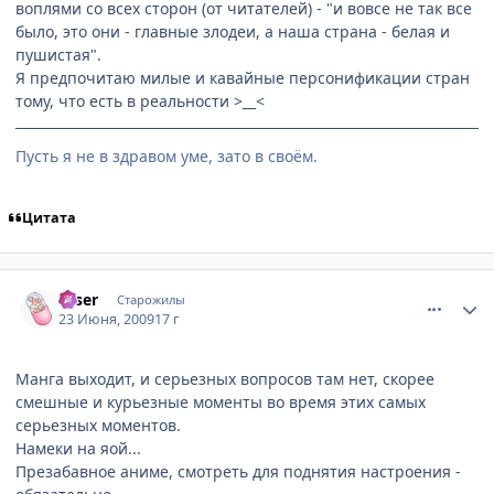
воплями со всех сторон (от читателей) - "и вовсе не так все
было, это они - главные злодеи, а наша страна - белая и
пушистая".
Я предпочитаю милые и кавайные персонификации стран
тому, что есть в реальности >__<
Пусть я не в здравом уме, зато в своём.
Цитата
comment_2281744
Статистика автора
.User
Старожилы
23 Июня, 2009
17 г
Манга выходит, и серьезных вопросов там нет, скорее
смешные и курьезные моменты во время этих самых
серьезных моментов.
Намеки на яой...
Презабавное аниме, смотреть для поднятия настроения -