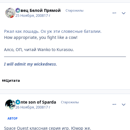
comment_2194639
Статистика автора
Певец Белой Прямой
Старожилы
25 Ноября, 2008
17 г
Ржал как лошадь. Ох уж эти словесные баталии.
How appropriate, you fight like a cow!
Алсо, ОП, читай Wanko to Kurasou.
I will admit my wickedness.
Цитата
comment_2195304
Статистика автора
Dante son of Sparda
Старожилы
26 Ноября, 2008
17 г
АВТОР
Space Quest классная серия игр. Юмор же.