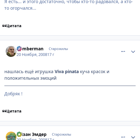
Я есть... и этого достаточно, чтобы кто-то радовался, а кто-
то огорчался...
Цитата
comment_2192576
Статистика автора
Bomberman
Старожилы
20 Ноября, 2008
17 г
нашлась ещё игрушка
Viva pinata
куча красок и
положительных эмоций
Добряк !
Цитата
comment_2192583
Статистика автора
Айзан Эмдер
Старожилы
20 Ноября, 2008
17 г