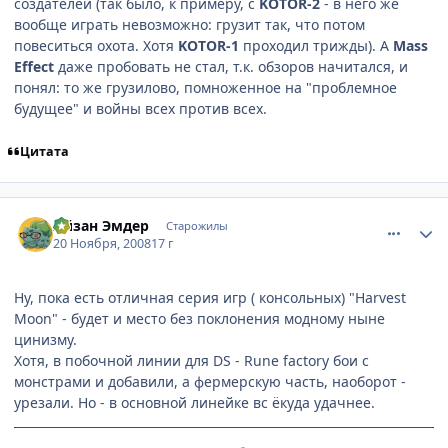
создателей (так было, к примеру, с
KOTOR-2
- в него же
вообще играть невозможно: грузит так, что потом
повеситься охота. Хотя
KOTOR-1
проходил трижды). А
Mass
Effect
даже пробовать не стал, т.к. обзоров начитался, и
понял: то же грузилово, помноженное на "проблемное
будущее" и войны всех против всех.
Цитата
comment_2192506
Статистика автора
Айзан Эмдер
Старожилы
20 Ноября, 2008
17 г
Ну, пока есть отличная серия игр ( консольных) "Harvest
Moon" - будет и место без поклонения модному ныне
цинизму.
Хотя, в побочной линии для DS - Rune factory бои с
монстрами и добавили, а фермерскую часть, наоборот -
урезали. Но - в основной линейке вс ёкуда удачнее.