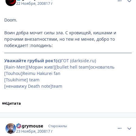
22 Ноября, 2008
17 г
Doom.
Воин добра мочит силы зла. С кровищей, кишками и
прочими внезапностями, но тем не менее, добро то
побеждает! :полодинъ:
Уважайте грубый рок1(с)
ГОТ (darkside.ru)
[Rain-Men][Моран жив!][bullet hell team]основатель
[Touhou]Reimu Hakurei fan
(особенно её сисек)
[Tsukihime] team
[ненавижу Death note]team
Цитата
comment_2193906
Статистика автора
Angrymouse
Старожилы
23 Ноября, 2008
17 г