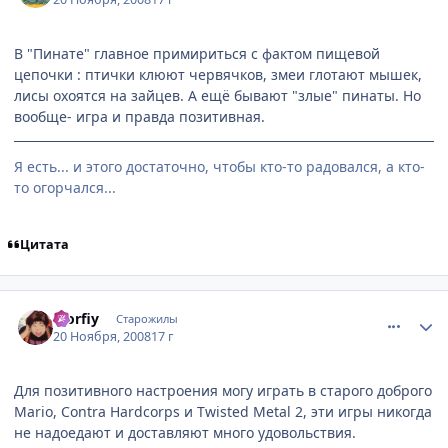
В "Пинате" главное примириться с фактом пищевой
цепочки : птички клюют червячков, змеи глотают мышек,
лисы охоятся на зайцев. А ещё бывают "злые" пинаты. Но
вообще- игра и правда позитивная.
Я есть... и этого достаточно, чтобы кто-то радовался, а кто-
то огорчался...
Цитата
comment_2192646
Статистика автора
Morfiy
Старожилы
20 Ноября, 2008
17 г
Для позитивного настроения могу играть в старого доброго
Mario, Contra Hardcorps и Twisted Metal 2, эти игры никогда
не надоедают и доставляют много удовольствия.