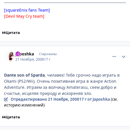
[squareEnix fans Team]
[Devil May Cry team]
Цитата
comment_2192903
Статистика автора
Japoshkа
Старожилы
21 Ноября, 2008
17 г
Dante son of Sparda
, чилавек! Тебе срочно надо играть в
Okami (PS2/Wii). Очень позитивная игра в жанре Action
Adventure. Играем за волчицу Amaterasu, сеем добро и
счастье, исцеляя природу и искореняя зло.
Отредактировано
21 Ноября, 2008
17 г
от Japoshkа
(см.
историю изменений)
Цитата