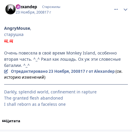
comment_2193939
Статистика автора
Alexandep
Старожилы
23 Ноября, 2008
17 г
AngryMouse
,
старушка
Щ_Щ
Очень повесела в своё время Monkey Island, особенно
вторая часть. ^_^ Ржал как лошадь. Ох уж эти словесные
баталии. ^_^
Отредактировано
23 Ноября, 2008
17 г
от Alexandep
(см.
историю изменений)
Darkly, splendid world, confinement in rapture
The granted flesh abandoned
I shall reborn as a faceless one
Цитата