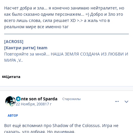
Насчет добра и зла... я конечно занимаю нейтралитет, но
как было сказано одним персонажем... =) Добро и Зло это
всего лишь слова, сила решает XD >.> а жаль что в
реальном мире все именно таг
[ACROSS]
[Кантри ритм] team
Повторяйте за мной... НАША ЗЕМЛЯ СОЗДАНА ИЗ ЛЮБВИ И
МИРА ,V..
Цитата
comment_2193369
Статистика автора
Dante son of Sparda
Старожилы
22 Ноября, 2008
17 г
АВТОР
Вот ещё вспомнил про Shadow of the Colossus. Игра не
сказать, что добрая. Но душевная.