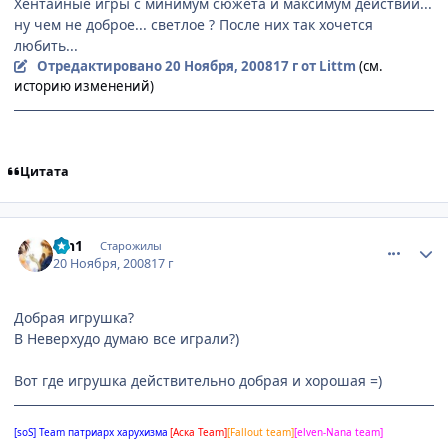
Хентайные игры с минимум сюжета и максимум действий...
ну чем не доброе... светлое ? После них так хочется
любить...
Отредактировано
20 Ноября, 2008
17 г
от Littm
(см.
историю изменений)
Цитата
comment_2192325
Статистика автора
ion1
Старожилы
20 Ноября, 2008
17 г
Добрая игрушка?
В Неверхудо думаю все играли?)
Вот где игрушка действительно добрая и хорошая =)
[soS] Team патриарх харухизма
[Аска Team]
[Fallout team]
[elven-Nana team]