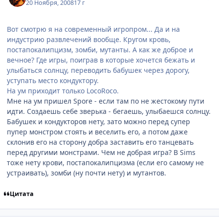
20 Ноября, 2008
17 г
Вот смотрю я на современный игропром... Да и на
индустрию развлечений вообще. Кругом кровь,
постапокалипцизм, зомби, мутанты. А как же доброе и
вечное? Где игры, поиграв в которые хочется бежать и
улыбаться солнцу, переводить бабушек через дорогу,
уступать место кондуктору.
На ум приходит только LocoRoco.
Мне на ум пришел Spore - если там по не жестокому пути
идти. Создаешь себе зверька - бегаешь, улыбаешся солнцу.
Бабушек и кондукторов нету, зато можно перед супер
пупер монстром стоять и веселить его, а потом даже
склонив его на сторону добра заставить его танцевать
перед другими монстрами. Чем не добрая игра? В Sims
тоже нету крови, постапокалипцизма (если его самому не
устраивать), зомби (ну почти нету) и мутантов.
Цитата