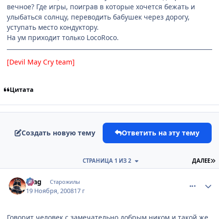
вечное? Где игры, поиграв в которые хочется бежать и
улыбаться солнцу, переводить бабушек через дорогу,
уступать место кондуктору.
На ум приходит только LocoRoco.
[Devil May Cry team]
Цитата
Создать новую тему
Ответить на эту тему
П
СТРАНИЦА 1 ИЗ 2
ДАЛЕЕ
comment_2192111
Статистика автора
Krag
Старожилы
19 Ноября, 2008
17 г
Говорит человек с замечательно добрым ником и такой же