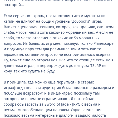
аватарой...
Если серьезно - кровь, постапокалиптика и мутанты ни
капли не влияют на общий уровень "добрости" игры.
Влияет сценарная начинка, которая, как правило, слишком
слаба, чтобы нести хоть какой-то моральный вес. А если не
слаба, то часто отвлечена от каких-либо моральных
вопросов. Из больших игр мне, пожалуй, только Planescape
и подкинул пару тем для размышлений и хоть как-то
вдохновил, остальное просто не воспринималось всерьез.
Ну, может еще во втором KoTOR'е что-то стоящее есть, но я
давненько играл, а перепроходить до выпуска TSLRP не
хочу, так что судить не буду.
В принципе, где можно еще порыться - в старых
играх(тогда целевая аудитория была поменьше размером и
побольше возрастом) и в инди-играх, поскольку там
авторов ни в чем не ограничивают. Я вот сейчас
собираюсь засесть за Sword of Jade - JRPG с весьма и
весьма многообещающим началом. Одно вступление
показало весьма интересные диалоги и задало малость