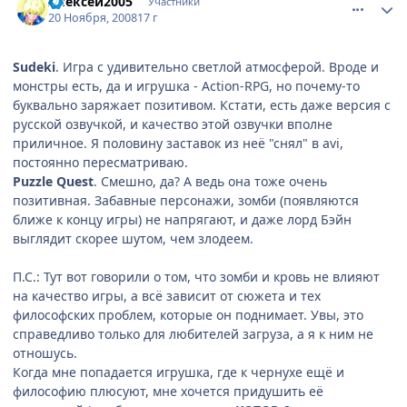
Алексей2005
Участники
20 Ноября, 2008
17 г
Sudeki
. Игра с удивительно светлой атмосферой. Вроде и
монстры есть, да и игрушка - Action-RPG, но почему-то
буквально заряжает позитивом. Кстати, есть даже версия с
русской озвучкой, и качество этой озвучки вполне
приличное. Я половину заставок из неё "снял" в avi,
постоянно пересматриваю.
Puzzle Quest
. Смешно, да? А ведь она тоже очень
позитивная. Забавные персонажи, зомби (появляются
ближе к концу игры) не напрягают, и даже лорд Бэйн
выглядит скорее шутом, чем злодеем.
П.С.: Тут вот говорили о том, что зомби и кровь не влияют
на качество игры, а всё зависит от сюжета и тех
философских проблем, которые он поднимает. Увы, это
справедливо только для любителей загруза, а я к ним не
отношусь.
Когда мне попадается игрушка, где к чернухе ещё и
философию плюсуют, мне хочется придушить её