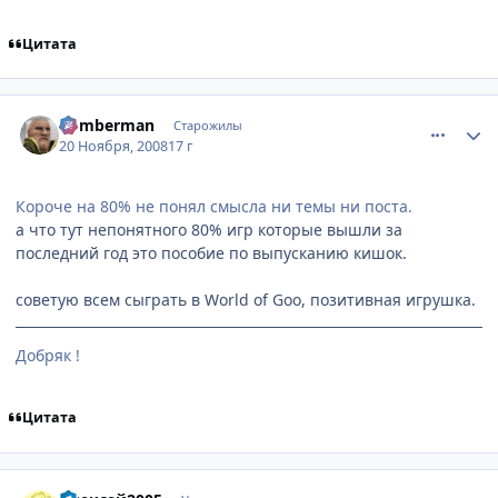
Цитата
comment_2192344
Статистика автора
Bomberman
Старожилы
20 Ноября, 2008
17 г
Короче на 80% не понял смысла ни темы ни поста.
а что тут непонятного 80% игр которые вышли за
последний год это пособие по выпусканию кишок.
советую всем сыграть в World of Goo, позитивная игрушка.
Добряк !
Цитата
comment_2192386
Статистика автора