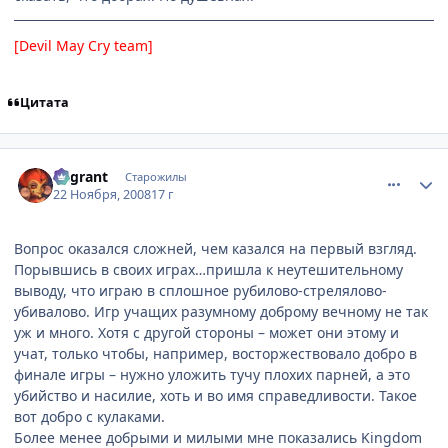
[Devil May Cry team]
Цитата
comment_2193771
Статистика автора
Vagrant
Старожилы
22 Ноября, 2008
17 г
Вопрос оказался сложней, чем казался на первый взгляд.
Порывшись в своих играх…пришла к неутешительному
выводу, что играю в сплошное рубилово-стрелялово-
убивалово. Игр учащих разумному доброму вечному не так
уж и много. Хотя с другой стороны – может они этому и
учат, только чтобы, например, восторжествовало добро в
финале игры – нужно уложить тучу плохих парней, а это
убийство и насилие, хоть и во имя справедливости. Такое
вот добро с кулаками.
Более менее добрыми и милыми мне показались Kingdom