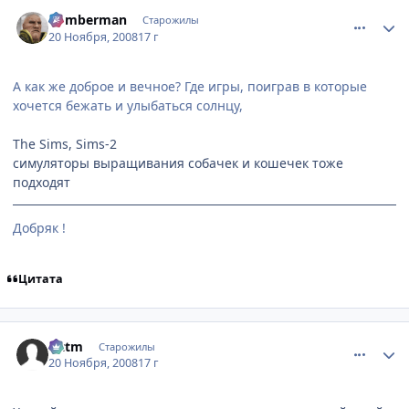
comment_2192181
Статистика автора
Bomberman
Старожилы
20 Ноября, 2008
17 г
А как же доброе и вечное? Где игры, поиграв в которые
хочется бежать и улыбаться солнцу,
The Sims, Sims-2
симуляторы выращивания собачек и кошечек тоже
подходят
Добряк !
Цитата
comment_2192314
Статистика автора
Littm
Старожилы
20 Ноября, 2008
17 г