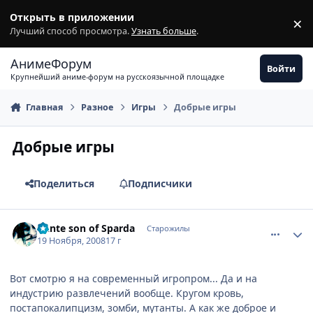
Перейти к содержимому
Открыть в приложении
×
З
Лучший способ просмотра.
Узнать больше
.
АнимеФорум
Войти
Крупнейший аниме-форум на русскоязычной площадке
Главная
Разное
Игры
Добрые игры
Добрые игры
Поделиться
Подписчики
comment_2192078
Статистика автора
Dante son of Sparda
Старожилы
19 Ноября, 2008
17 г
Вот смотрю я на современный игропром... Да и на
индустрию развлечений вообще. Кругом кровь,
постапокалипцизм, зомби, мутанты. А как же доброе и