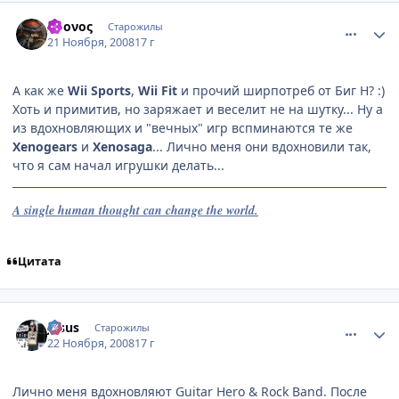
comment_2192946
Статистика автора
Χρονος
Старожилы
21 Ноября, 2008
17 г
А как же
Wii Sports
,
Wii Fit
и прочий ширпотреб от Биг Н? :)
Хоть и примитив, но заряжает и веселит не на шутку... Ну а
из вдохновляющих и "вечных" игр вспминаются те же
Xenogears
и
Xenosaga
... Лично меня они вдохновили так,
что я сам начал игрушки делать...
A single human thought can change the world.
Цитата
comment_2193318
Статистика автора
Jesus
Старожилы
22 Ноября, 2008
17 г
Лично меня вдохновляют Guitar Hero & Rock Band. После