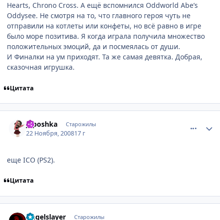
Hearts, Chrono Cross. А ещё вспомнился Oddworld Abe’s
Oddysee. Не смотря на то, что главного героя чуть не
отправили на котлеты или конфеты, но всё равно в игре
было море позитива. Я когда играла получила множество
положительных эмоций, да и посмеялась от души.
И Финалки на ум приходят. Та же самая девятка. Добрая,
сказочная игрушка.
Цитата
comment_2193783
Статистика автора
Japoshkа
Старожилы
22 Ноября, 2008
17 г
еще ICO (PS2).
Цитата
comment_2193786
Статистика автора
Angelslayer
Старожилы