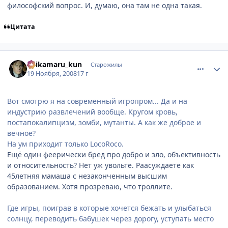
философский вопрос. И, думаю, она там не одна такая.
Цитата
comment_2192119
Статистика автора
Shikamaru_kun
Старожилы
19 Ноября, 2008
17 г
Вот смотрю я на современный игропром... Да и на
индустрию развлечений вообще. Кругом кровь,
постапокалипцизм, зомби, мутанты. А как же доброе и
вечное?
На ум приходит только LocoRoco.
Ещё один феерически бред про добро и зло, объективность
и относительность? Нет уж увольте. Раасуждаете как
45летняя мамаша с незаконченным высшим
образованием. Хотя прозреваю, что троллите.
Где игры, поиграв в которые хочется бежать и улыбаться
солнцу, переводить бабушек через дорогу, уступать место