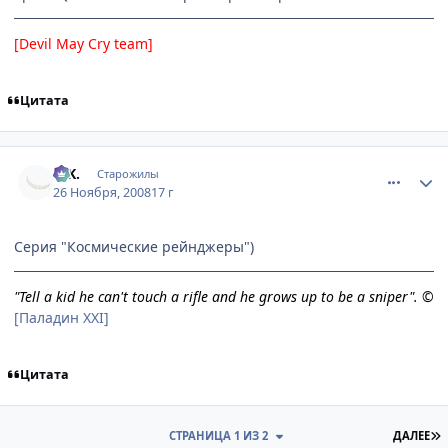
[Devil May Cry team]
Цитата
comment_2195377
Статистика автора
G.K.
Старожилы
26 Ноября, 2008
17 г
Серия "Космические рейнджеры")
"Tell a kid he can't touch a rifle and he grows up to be a sniper". ©
[Паладин XXI]
Цитата
П
СТРАНИЦА 1 ИЗ 2
ДАЛЕЕ