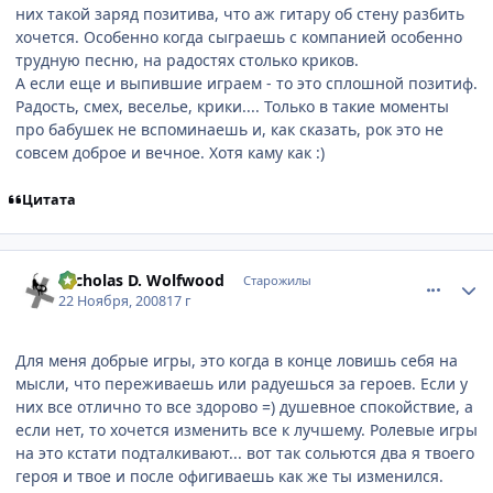
них такой заряд позитива, что аж гитару об стену разбить
хочется. Особенно когда сыграешь с компанией особенно
трудную песню, на радостях столько криков.
А если еще и выпившие играем - то это сплошной позитиф.
Радость, смех, веселье, крики.... Только в такие моменты
про бабушек не вспоминаешь и, как сказать, рок это не
совсем доброе и вечное. Хотя каму как :)
Цитата
comment_2193325
Статистика автора
Nicholas D. Wolfwood
Старожилы
22 Ноября, 2008
17 г
Для меня добрые игры, это когда в конце ловишь себя на
мысли, что переживаешь или радуешься за героев. Если у
них все отлично то все здорово =) душевное спокойствие, а
если нет, то хочется изменить все к лучшему. Ролевые игры
на это кстати подталкивают... вот так сольются два я твоего
героя и твое и после офигиваешь как же ты изменился.