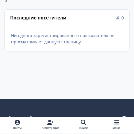
Последние посетители
0
Ни одного зарегистрированного пользователя не
просматривает данную страницу.
Светлый режим
Темный режим
Как в системе
v
k
Язык
Политика конфиденциальности
Войти
Регистрация
Поиск
Меню