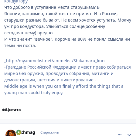
кондуктору.
Что доброго в уступание места старушкам? В
Японии,например, такой жест не принят. И в России,
старушки разные бывают. Не всем хочется уступать. Молчу
уж про кондуктора. Улыбаться солнце(особенну
сегодняшнему) вредно.
И что значит "вечное". Короче на 80% не понял смысла ни
темы ни поста.
_http://myanimelist.net/animelist/Shikamaru_kun
-Граждане Российской Федерации имеют право собираться
мирно без оружия, проводить собрания, митинги и
демонстрации, шествия и пикетирование.-
Middle age is when you can finally afford the things that a
young man could truly enjoy.
Цитата
comment_2192154
Статистика автора
Archmag
Старожилы