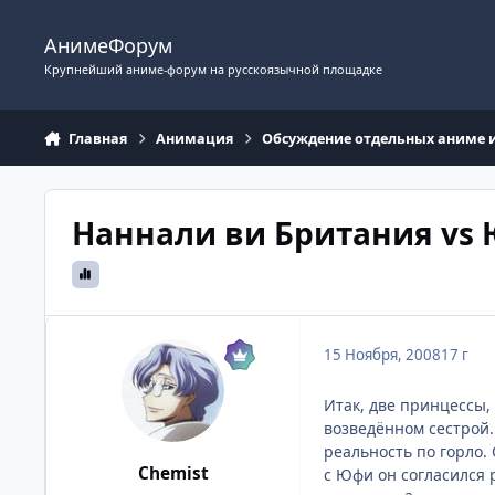
Перейти к содержимому
АнимеФорум
Крупнейший аниме-форум на русскоязычной площадке
Главная
Анимация
Обсуждение отдельных аниме 
Наннали ви Британия vs
15 Ноября, 2008
17 г
Итак, две принцессы,
возведённом сестрой.
реальность по горло.
Chemist
с Юфи он согласился 