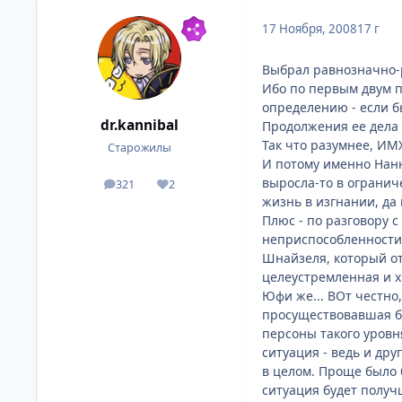
17 Ноября, 2008
17 г
Выбрал равнозначно-
Ибо по первым двум п
определению - если б
dr.kannibal
Продолжения ее дела 
Так что разумнее, ИМХ
Старожилы
И потому именно Нанн
выросла-то в огранич
321
2
посты
Репутация
жизнь в изгнании, да
Плюс - по разговору с
неприспособленности к
Шнайзеля, который от
целеустремленная и х
Юфи же... ВОт честно
просуществовавшая бо
персоны такого уровн
ситуация - ведь и дру
в целом. Проще было 
ситуация будет получ