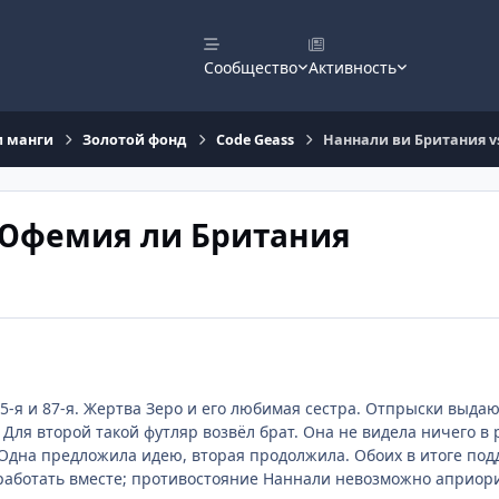
Сообщество
Активность
и манги
Золотой фонд
Code Geass
Наннали ви Британия 
 Юфемия ли Британия
 5-я и 87-я. Жертва Зеро и его любимая сестра. Отпрыски выда
 Для второй такой футляр возвёл брат. Она не видела ничего в 
 Одна предложила идею, вторая продолжила. Обоих в итоге под
работать вместе; противостояние Наннали невозможно априори)