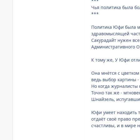
***
Чья политика была бо
***
Политика Юфи была м
здравомыслящей части
Сакурадайт нужен все
Административного О
К тому же, У Юфи от
Она мнётся с цветком 
ведь выбор картины -
Но когда журналисты 
Точно так же - мгнове
Шнайзель, испугавшис
Юфи умеет находить т
отдаёт своё право пр
счастливы, и в мире 