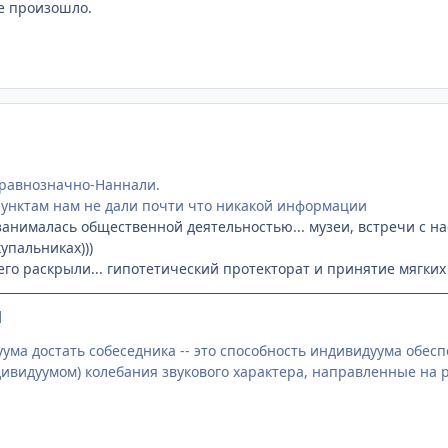
не произошло.
равнозначно-Наннали.
пунктам нам не дали почти что никакой информации
 занималась общественной деятельностью... музеи, встречи с на
упальниках)))
его раскрыли... гипотетический протекторат и принятие мягких
]
ума достать собеседника -- это способность индивидуума обе
видуумом) колебания звукового характера, направленные на 