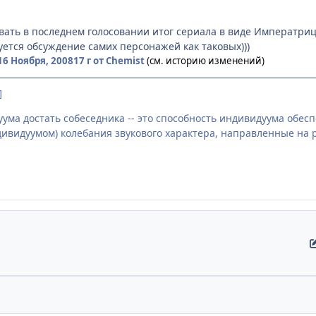
вать в последнем голосовании итог сериала в виде Императри
уется обсуждение самих персонажей как таковых)))
16 Ноября, 2008
17 г
от Chemist
(см. историю изменений)
]
ума достать собеседника -- это способность индивидуума обе
ивидуумом) колебания звукового характера, направленные на 