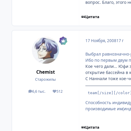
вопрос. Благо, этого 
Цитата
17 Ноября, 2008
17 г
Выбрал равнозначно-
Ибо по первым двум 
Кое чего дали... Юфи
Chemist
открытие бассейна в к
С Наннали тоже кое-ч
Старожилы
6,6 тыс.
512
посты
Репутация
 team[/size][/color
Способность индивиду
производимые им(инди
Цитата