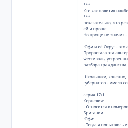
***
Кто как политик наиб
***
показательно, что ре
ей и проше.
Но проще не значит -
Юфи и её Округ - это
Прорастала эта альте
Фестиваль, устроенны
разбора гражданства.
Школьники, конечно, 
губернатор - имела с
серия 17/1
Корнелия:
- Относится к номеро
Британии.
Юфи:
- Тогда я попытаюсь и