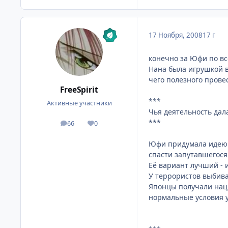
17 Ноября, 2008
17 г
конечно за Юфи по вс
Нана была игрушкой в 
чего полезного прове
FreeSpirit
***
Активные участники
Чья деятельность дал
***
66
0
посты
Репутация
Юфи придумала идею с
спасти запутавшегося
Её вариант лучший -
У террористов выбива
Японцы получали нац
нормальные условия у