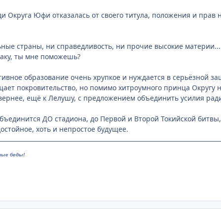
ди Округа Юфи отказалась от своего титула, положения и прав 
льные страны, ни справедливость, ни прочие высокие материи...
аку, ты мне поможешь?
тивное образование очень хрупкое и нуждается в серьёзной за
ет покровительство, но помимо хитроумного принца Округу н
, вернее, ещё к Лелушу, с предложением объединить усилия ра
ъединится ДО стадиона, до Первой и Второй Токийской битвы, 
достойное, хоть и непростое будущее.
ные беды!