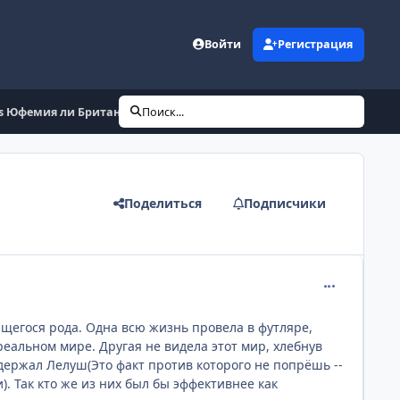
Войти
Регистрация
vs Юфемия ли Британия
Поиск...
Поделиться
Подписчики
comment_218
ющегося рода. Одна всю жизнь провела в футляре,
реальном мире. Другая не видела этот мир, хлебнув
держал Лелуш(Это факт против которого не попрёшь --
. Так кто же из них был бы эффективнее как