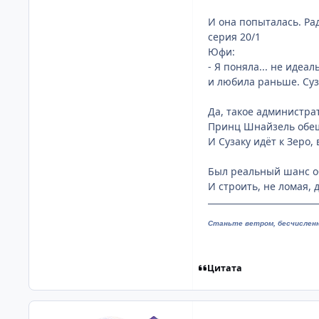
И она попыталась. Ра
серия 20/1
Юфи:
- Я поняла... не идеа
и любила раньше. Суз
Да, такое администра
Принц Шнайзель обеща
И Сузаку идёт к Зеро
Был реальный шанс об
И строить, не ломая, 
Станьте ветром, бесчислен
Цитата