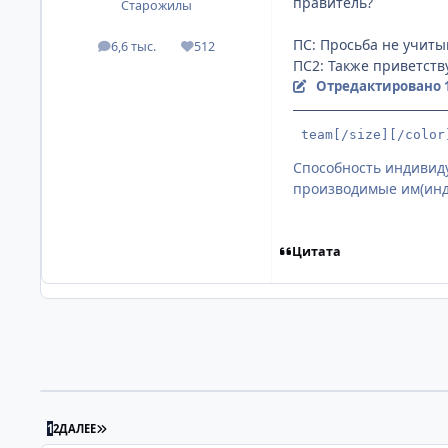
правитель?
Старожилы
ПС: Просьба не учиты
6,6 тыс.
512
посты
Репутация
ПС2: Также приветств
Отредактировано
 team[/size][/color
Способность индивиду
производимые им(инд
Цитата
ПОСЛЕДНЯЯ СТРАНИЦА
1
2
ДАЛЕЕ