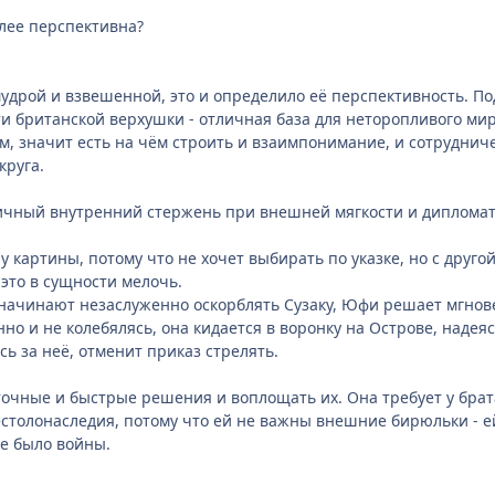
лее перспективна?
удрой и взвешенной, это и определило её перспективность. 
 британской верхушки - отличная база для неторопливого мир
м, значит есть на чём строить и взаимпонимание, и сотрудниче
круга.
личный внутренний стержень при внешней мягкости и диплома
у картины, потому что не хочет выбирать по указке, но с друго
 это в сущности мелочь.
начинают незаслуженно оскорблять Сузаку, Юфи решает мгнове
нно и не колебялясь, она кидается в воронку на Острове, надеяс
ь за неё, отменит приказ стрелять.
очные и быстрые решения и воплощать их. Она требует у брата
естолонаследия, потому что ей не важны внешние бирюльки - 
не было войны.