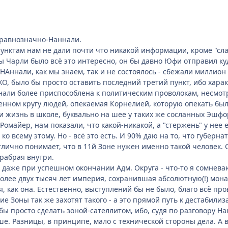
равнозначно-Наннали.
унктам нам не дали почти что никакой информации, кроме "сла
ы Чарли было всё это интересно, он бы давно Юфи отправил куда
НАннали, как мы знаем, так и не состоялось - сбежали миллион
О, было бы просто оставить последний третий пункт, ибо харак
али более приспособлена к политическим проволокам, несмотр
енном кругу людей, опекаемая Корнелией, которую опекать было
 и жизнь в школе, буквально на шее у таких же сосланных Эшфо
 Ромайер, нам показали, что какой-никакой, а "стержень" у нее 
о всему этому. Но - всё это есть. И 90% даю на то, что губер
лично понимает, что в 11й Зоне нужен именно такой человек. С
рабрая внутри.
, даже при успешном окончании Адм. Округа - что-то я сомнева
лее двух тысяч лет империя, сохранившая абсолютную(!) монар
я, как она. Естественно, выступлений бы не было, благо всё пр
гие Зоны так же захотят такого - а это прямой путь к дестабил
бы просто сделать зоной-сателлитом, ибо, судя по разговору Н
ше. Разницы, в принципе, мало с технической стороны дела. А 