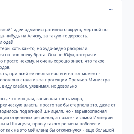
comment_219
вной" идеи административного округа, мертвой по
-нибудь на Аляску, за такую-то дерзость.
 людей.
теры хоть как-то, но худо-бедно раскрыли.
я на всю опеку брата. Она не Юфи, которая и
 просто некому, и очень хорошо знает, что такое
рдов.
есть, при всей ее неопытности и на тот момент -
натором она стала из-за протекции Премьер-Министра
 виду слабая, уязвимая, но довольно
юсь, что мощная, занявшая треть мира,
хическую власть, просто так бы стерпела это, даже от
оводилось под эгидой Шницеля, но - взрывоопасная
изации отдельных регионов, а позже - и самой Империи
аны и Шницеля, прав у такого региона поболее и
вот как на это мэйнланд бы откликнулся - еще большой