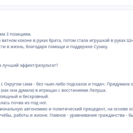
ем 3 позициям.
ватном коконе в руках брата, потом стала игрушкой в руках Шн
сти в жизнь, благодаря помощи и поддержке Сузаку.
а лучший эффект/результат?
 Округом сама - без чьих-либо подсказок и подач. Придумала 
 (как она думала) в игрищах с восстаниями Лелуша.
 изящный и бескровный.
лась почва из-под ног.
иональную автономию и политический прецедент, на основе 
чёбы, работы и жизни. Главное - уравнивание гражданства - бы