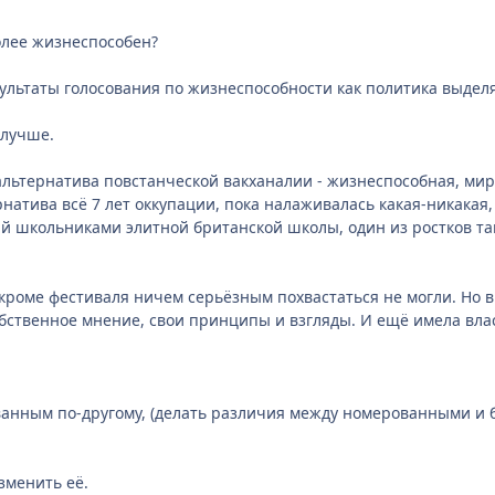
олее жизнеспособен?
зультаты голосования по жизнеспособности как политика выделя
 лучше.
 альтернатива повстанческой вакханалии - жизнеспособная, ми
рнатива всё 7 лет оккупации, пока налаживалась какая-никакая
й школьниками элитной британской школы, один из ростков т
кроме фестиваля ничем серьёзным похвастаться не могли. Но
обственное мнение, свои принципы и взгляды. И ещё имела влас
ванным по-другому, (делать различия между номерованными и 
зменить её.