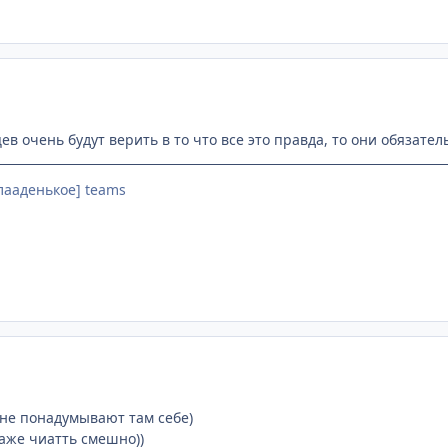
в очень будут верить в то что все это правда, то они обязате
Слааденькое] teams
ко не понадумывают там себе)
аже чиатть смешно))