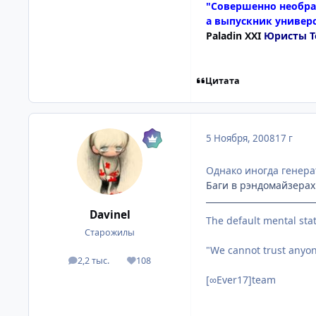
"Совершенно необра
а выпускник универс
Paladin XXI
Юристы Т
Цитата
5 Ноября, 2008
17 г
Однако иногда генера
Баги в рэндомайзерах 
Davinel
The default mental sta
Старожилы
"We cannot trust anyone
2,2 тыс.
108
посты
Репутация
[∞Ever17]team