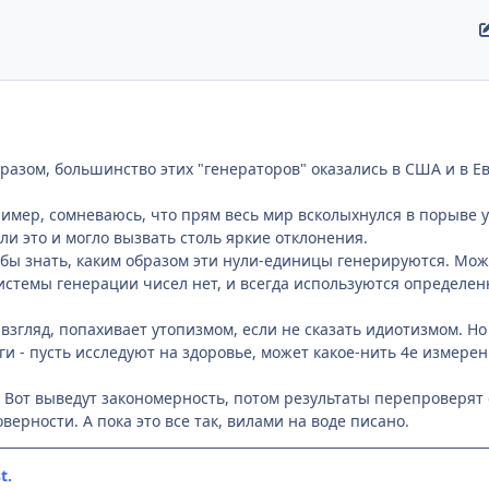
разом, большинство этих "генераторов" оказались в США и в Ев
пример, сомневаюсь, что прям весь мир всколыхнулся в порыве 
ли это и могло вызвать столь яркие отклонения.
бы знать, каким образом эти нули-единицы генерируются. Может
системы генерации чисел нет, и всегда используются определе
взгляд, попахивает утопизмом, если не сказать идиотизмом. Но 
ги - пусть исследуют на здоровье, может какое-нить 4е измерен
. Вот выведут закономерность, потом результаты перепроверят
оверности. А пока это все так, вилами на воде писано.
t.