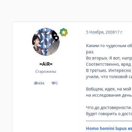
5 Ноября, 2008
17 г
Каким-то чудесным об
раз.
Во вторых. Я вот, на
=AiR=
Соответственно, вряд 
В третьих. Интересно 
Старожилы
учили, что толковой 
494
0
посты
Репутация
Вобщем, идея, на мой 
на исследования день
Что до достоверности
будет говорить о дост
Homo homini lupus es