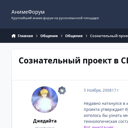
Перейти к содержимому
АнимеФорум
Крупнейший аниме-форум на русскоязычной площадке
Главная
Общение
Общение
Сознательный прое
Сознательный проект в 
5 Ноября, 2008
17 г
Недавно наткнулся в 
проекта утверждает б
хотелось бы узнать м
Джедайта
технологическая сост
Вот аннотация: