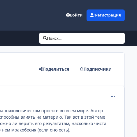
Войти
Регистрация
Поиск...
Поделиться
Подписчики
comment_218
рапсихологическом проекте во всем мире. Автор
особны влиять на материю. Так вот в этой теме
ожно ли верить его результатам, насколько чиста
нем мракобесия (если оно есть).