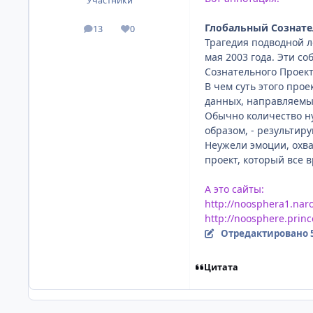
Участники
Глобальный Сознат
13
0
посты
Репутация
Трагедия подводной ло
мая 2003 года. Эти с
Сознательного Проект
В чем суть этого про
данных, направляемых
Обычно количество н
образом, - результир
Неужели эмоции, охв
проект, который все 
А это сайты:
http://noosphera1.naro
http://noosphere.prin
Отредактировано
Цитата