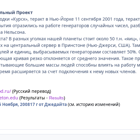
ельный Проект
дки «Курск», теракт в Нью-Йорке 11 сентября 2001 года, теракт
обытия отразились на работе генераторов случайных чисел, раз
а Нельсона.
екта? В разных уголках нашей планеты стоит около 50 т.н. «яиц
 на центральный сервер в Принстоне (Нью-Джерси, США). Там 
улей и единиц, выбрасываемых генераторами составляет 50%. 
ующая кривая резко отклоняется от среднего значения. Такое 
атывающие большие массы людей способны влиять на работу ма
время расширяется за счет подключения к нему новых членов.
d.ru/
(Русский перевод)
ceton.edu
(Результаты -
)
Results
5 Ноября, 2008
17 г
от Джедайта
(см. историю изменений)