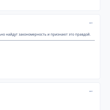
comment_218
льно найдут закономерность и признают это правдой.
comment_218