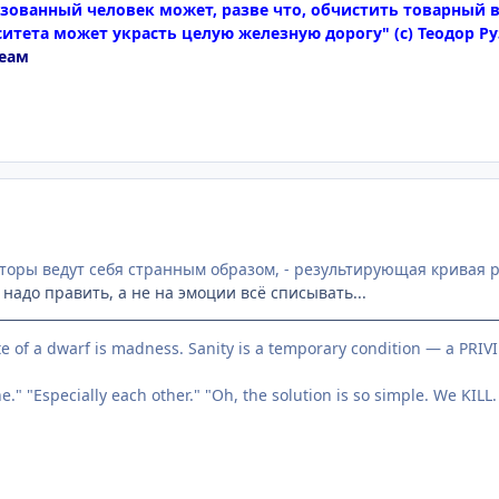
зованный человек может, разве что, обчистить товарный в
итета может украсть целую железную дорогу" (с) Теодор Р
еам
торы ведут себя странным образом, - результирующая кривая р
надо править, а не на эмоции всё списывать...
te of a dwarf is madness. Sanity is a temporary condition — a PRI
." "Especially each other." "Oh, the solution is so simple. We KILL.