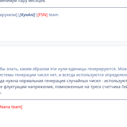
минимум пару месяцев.
Харухизм]|
[KyoAni]
|
[FSN]
team
бы знать, каким образом эти нули-единицы генерируются. Может
системы генерации чисел нет, и всегда используются определе
огда нужна нормальная генерация случайных чисел - использую
е флуктуации напряжения, помноженные на треск счетчика Гейг
.
-Nana team]