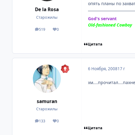
опять планы по захват
De la Rosa
Старожилы
God's servant
Old-fashioned Cowboy
519
0
посты
Репутация
Цитата
6 Ноября, 2008
17 г
хм....прочитал....пахн
samuran
Старожилы
133
0
посты
Репутация
Цитата