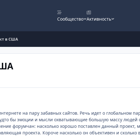
Сообщество
Активность
кт в США
США
интернете на пару забавных сайтов. Речь идет о глобальном па
удто бы эмоции и мысли охватывающие большую массу людей сп
нение форумчан: насколько хорошо поставлен данный проект, м
авляющая проекта. Короче насколько он объективен и сколько в 