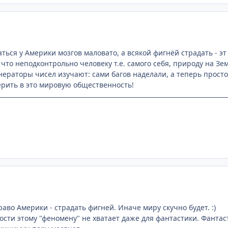
ься у Америки мозгов маловато, а всякой фигнёй страдать - эт 
что неподконтрольно человеку т.е. самого себя, природу на Зем
нераторы чисел изучают: сами багов наделали, а теперь просто 
ерить в это мировую общественность!
право Америки - страдать фигней. Иначе миру скучно будет. :)
ости этому "феномену" не хватает даже для фантастики. Фанта