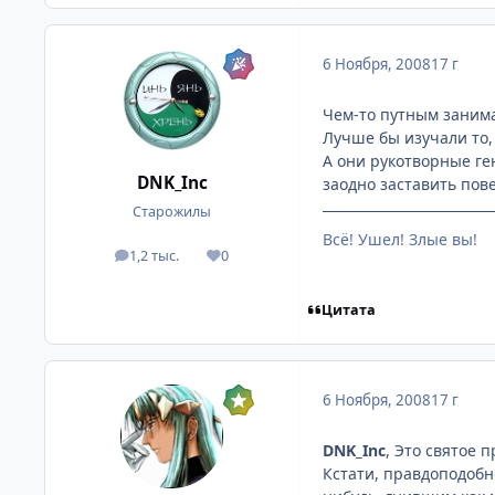
6 Ноября, 2008
17 г
Чем-то путным занимат
Лучше бы изучали то, 
А они рукотворные ге
DNK_Inc
заодно заставить пов
Старожилы
Всё! Ушел! Злые вы!
1,2 тыс.
0
посты
Репутация
Цитата
6 Ноября, 2008
17 г
DNK_Inc
, Это святое 
Кстати, правдоподобн