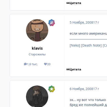
Цитата
5 Ноября, 2008
17 г
если много американце
[Neko] [Death Note] [
klavis
Старожилы
1,6 тыс.
33
посты
Репутация
Цитата
6 Ноября, 2008
17 г
эх... ну вот что толь
бред же полнейший д