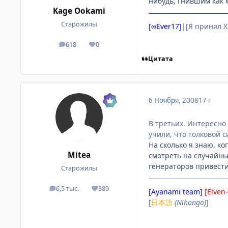
нибудь, гнившим как 
Kage Ookami
Старожилы
[∞Ever17]
|[Я принял 
618
0
посты
Репутация
Цитата
6 Ноября, 2008
17 г
В третьих. Интересно 
учили, что толковой 
На сколько я знаю, к
Mitea
смотреть на случайны
генераторов привести
Старожилы
6,5 тыс.
389
посты
Репутация
[Ayanami team]
[Elven
[
日本語
(Nihongo)
]