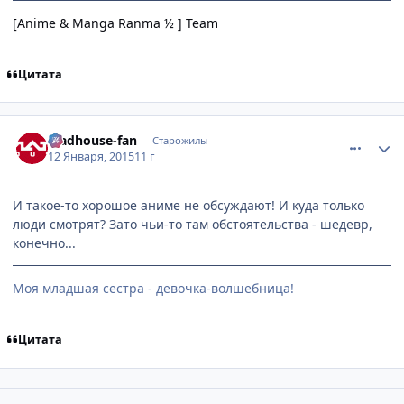
[Anime & Manga Ranma ½ ] Team
Цитата
comment_2966695
Статистика автора
Madhouse-fan
Старожилы
12 Января, 2015
11 г
И такое-то хорошое аниме не обсуждают! И куда только
люди смотрят? Зато чьи-то там обстоятельства - шедевр,
конечно...
Моя младшая сестра - девочка-волшебница!
Цитата