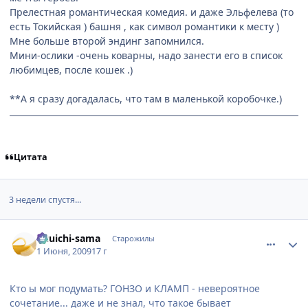
Прелестная романтическая комедия. и даже Эльфелева (то
есть Токийская ) башня , как символ романтики к месту )
Мне больше второй эндинг запомнился.
Мини-ослики -очень коварны, надо занести его в список
любимцев, после кошек .)
**А я сразу догадалась, что там в маленькой коробочке.)
Цитата
3 недели спустя...
comment_2267169
Статистика автора
Yuuichi-sama
Старожилы
1 Июня, 2009
17 г
Кто ы мог подумать? ГОНЗО и КЛАМП - невероятное
сочетание... даже и не знал, что такое бывает