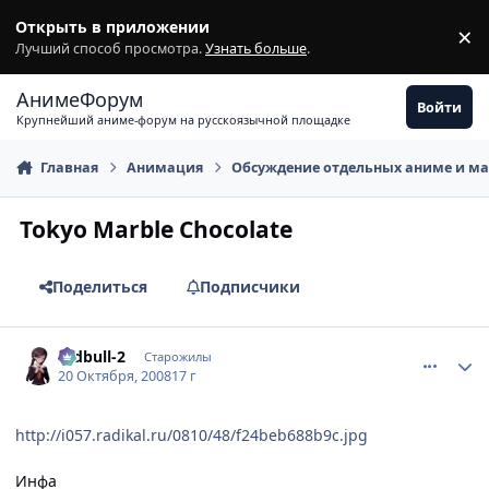
Перейти к содержимому
Открыть в приложении
×
З
Лучший способ просмотра.
Узнать больше
.
АнимеФорум
Войти
Крупнейший аниме-форум на русскоязычной площадке
Главная
Анимация
Обсуждение отдельных аниме и м
Tokyo Marble Chocolate
Поделиться
Подписчики
comment_2174186
Статистика автора
redbull-2
Старожилы
20 Октября, 2008
17 г
http://i057.radikal.ru/0810/48/f24beb688b9c.jpg
Инфа