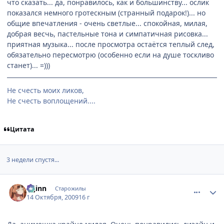
что сказать... да, понравилось, как и большинству... ослик
показался немного гротескным (странный подарок!)... но
общие впечатления - очень светлые... спокойная, милая,
добрая весчь, пастельные тона и симпатичная рисовка...
приятная музыка... после просмотра остаётся теплый след,
обязательно пересмотрю (особенно если на душе тоскливо
станет)... =)))
Не счесть моих ликов,
Не счесть воплощений....
Цитата
3 недели спустя...
comment_2350926
Статистика автора
u-jinn
Старожилы
14 Октября, 2009
16 г