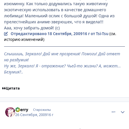
изюминку. Как только додумались такую животинку
экзотическую использовать в качестве домашнего
любимца! Маленький ослик с большой душой! Одна из
прелестнейших аниме-зверюшек, что я видела!!!
Ааа, хочу забрать домой! (с)
Отредактировано
18 Сентября, 2009
16 г
от Tsi-Tsu
(см.
историю изменений)
Слышишь, Зеркало! Дай мне прозрения! Помоги! Дай ответ
на раздумия!
Ну же, Зеркало! Я - отражение? Чьей-то жизни? А, может...
Безумия?..
Цитата
comment_2341409
Статистика автора
Sherry
Старожилы
26 Сентября, 2009
16 г