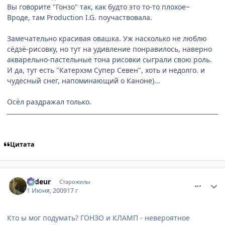
Вы говорите "Гонзо" так, как будто это то-то плохое~
Вроде, там Production I.G. поучаствовала.
Замечательно красивая овашка. Уж насколько не люблю
сёдзё-рисовку, но тут на удивление понравилось, наверно
акварельно-пастельные тона рисовки сыграли свою роль.
И да, тут есть "Катерхэм Супер Севен", хоть и недолго. и
чудесный снег, напоминающий о Каноне)...
Осёл раздражал только.
Цитата
comment_2267336
Статистика автора
Ardeur
Старожилы
1 Июня, 2009
17 г
Кто ы мог подумать? ГОНЗО и КЛАМП - невероятное