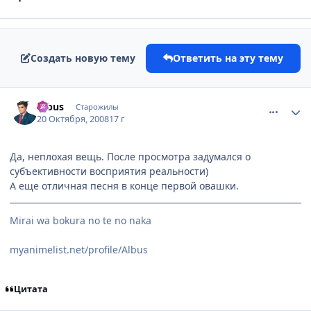
Создать новую тему
Ответить на эту тему
comment_2174212
Статистика автора
Albus
Старожилы
20 Октября, 2008
17 г
Да, неплохая вещь. После просмотра задумался о
субъективности восприятия реальности)
А еще отличная песня в конце первой овашки.
Mirai wa bokura no te no naka
myanimelist.net/profile/Albus
Цитата