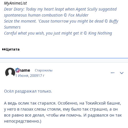
MyAnimeList
Dear Diary: Today my heart leapt when Agent Scully suggested
spontaneous human combustion © Fox Mulder
Seize the moment. 'Cause tomorrow you might be dead © Buffy
Summers
Careful what you wish, you just might get it © King Nothing
Цитата
comment_2267470
Статистика автора
Riname
Старожилы
1 Июня, 2009
17 г
Осёл раздражал только.
А ведь ослик так старался. Особенно, на Токийской башне,
у него в глазах слезы стояли, ему было так страшно, а он
все равно все делал, чтобы им помочь. И радовался он так
непосредственно.)