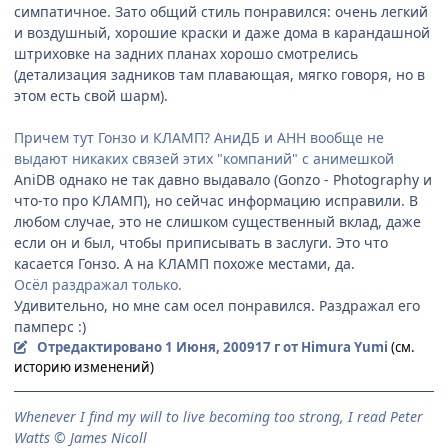
симпатичное. Зато общий стиль понравился: очень легкий
и воздушный, хорошие краски и даже дома в карандашной
штриховке на задних планах хорошо смотрелись
(детализация задников там плавающая, мягко говоря, но в
этом есть свой шарм).
Причем тут Гонзо и КЛАМП? АниДБ и АНН вообще не
выдают никаких связей этих "компаний" с анимешкой
AniDB однако не так давно выдавало (Gonzo - Photography и
что-то про КЛАМП), но сейчас информацию исправили. В
любом случае, это не слишком существенный вклад, даже
если он и был, чтобы приписывать в заслуги. Это что
касается Гонзо. А на КЛАМП похоже местами, да.
Осёл раздражал только.
Удивительно, но мне сам осел понравился. Раздражал его
памперс :)
Отредактировано
1 Июня, 2009
17 г
от Himura Yumi
(см.
историю изменений)
When­ever I find my will to live be­com­ing too strong, I read Peter
Watts © James Nicoll