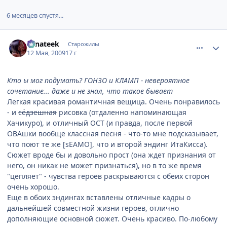
6 месяцев спустя...
comment_2254206
Статистика автора
Fanateek
Старожилы
12 Мая, 2009
17 г
Кто ы мог подумать? ГОНЗО и КЛАМП - невероятное
сочетание... даже и не знал, что такое бывает
Легкая красивая романтичная вещица. Очень понравилось
- и
сёдзешная
рисовка (отдаленно напоминающая
Хачикуро), и отличный ОСТ (и правда, после первой
ОВАшки вообще классная песня - что-то мне подсказывает,
что поют те же [sEAMO], что и второй эндинг ИтаКисса).
Сюжет вроде бы и довольно прост (она ждет признания от
него, он никак не может признаться), но в то же время
"цепляет" - чувства героев раскрываются с обеих сторон
очень хорошо.
Еще в обоих эндингах вставлены отличные кадры о
дальнейшей совместной жизни героев, отлично
дополняющие основной сюжет. Очень красиво. По-любому