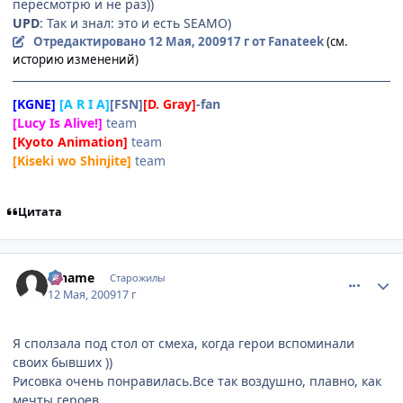
пересмотрю и не раз))
UPD
: Так и знал: это и есть SEAMO)
Отредактировано
12 Мая, 2009
17 г
от Fanateek
(см.
историю изменений)
[KGNE]
[A R I A]
[FSN]
[D. Gray]
-fan
[Lucy Is Alive!]
team
[Kyoto Animation]
team
[Kiseki wo Shinjite]
team
Цитата
comment_2254284
Статистика автора
Riname
Старожилы
12 Мая, 2009
17 г
Я сползала под стол от смеха, когда герои вспоминали
своих бывших ))
Рисовка очень понравилась.Все так воздушно, плавно, как
мечты героев.