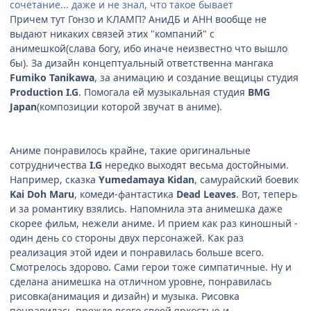
сочетание... даже и не знал, что такое бывает
Причем тут Гонзо и КЛАМП? АниДБ и АНН вообще не
выдают никаких связей этих "компаний" с
анимешкой(слава богу, ибо иначе неизвестно что вышло
бы). За дизайн концептуальный ответственна мангака
Fumiko Tanikawa
, за анимацию и создание вещицы студия
Production I.G
. Помогала ей музыкальная студия
BMG
Japan
(композиции которой звучат в аниме).
Аниме понравилось крайне, такие оригинальные
сотрудничества
I.G
нередко выходят весьма достойными.
Например, сказка
Yumedamaya Kidan
, самурайский боевик
Kai Doh Maru
, комеди-фантастика
Dead Leaves
. Вот, теперь
и за романтику взялись. Напомнила эта анимешка даже
скорее фильм, нежели аниме. И прием как раз киношный -
один день со стороны двух персонажей. Как раз
реализация этой идеи и понравилась больше всего.
Смотрелось здорово. Сами герои тоже симпатичные. Ну и
сделана анимешка на отличном уровне, понравилась
рисовка(анимация и дизайн) и музыка. Рисовка
понравилась прежде всего своей яркостью и