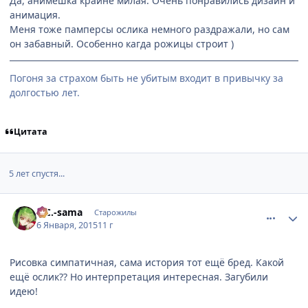
Да, анимешка крайне милая. Очень понравились дизайн и
анимация.
Меня тоже памперсы ослика немного раздражали, но сам
он забавный. Особенно кагда рожицы строит )
Погоня за страхом быть не убитым входит в привычку за
долгостью лет.
Цитата
5 лет спустя...
comment_2965600
Статистика автора
C.C.-sama
Старожилы
6 Января, 2015
11 г
Рисовка симпатичная, сама история тот ещё бред. Какой
ещё ослик?? Но интерпретация интересная. Загубили
идею!