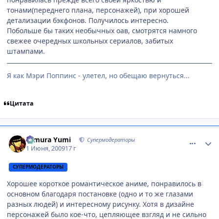
тонами(переднего плана, персонажей), при хорошей
детализации бэкфонов. Получилось интересно.
Побольше бы таких необычных оав, смотрятся намного
свежее очередных школьных сериалов, забитых
штампами.
Я как Мэри Поппинс - улетел, но обещаю вернуться...
Цитата
comment_2267375
Статистика автора
Himura Yumi
Супермодераторы
1 Июня, 2009
17 г
СУПЕРМОДЕРАТОРЫ
Хорошее короткое романтическое аниме, понравилось в
основном благодаря постановке (одно и то же глазами
разных людей) и интересному рисунку. Хотя в дизайне
персонажей было кое-что, цепляющее взгляд и не сильно