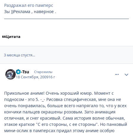
Раздражал его памперс
Зы ))Реклама , наверное .
Цитата
3 месяца спустя...
comment_2337577
Статистика автора
Tsi-Tsu
Старожилы
18 Сентября, 2009
16 г
Прикольное аниме! Очень хороший юмор. Момент с
подносом - это 5. -_- Рисовка специфическая, мне она не
очень понравилась, больше всего напрягало то, что у всех
кончики пальцев окрашены розовым. Зато анимация
отличная, и снег красивый. Сама история волне обычная,
этакое краткое "С его стороны, с ее стороны". Но панковый
мини-ослик в памперсах придал этому аниме особую