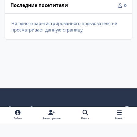
Последние посетители
0
Ни одного зарегистрированного пользователя не
просматривает данную страницу.
Светлый режим
Темный режим
Как в системе
v
k
Язык
Политика конфиденциальности
Войти
Регистрация
Поиск
Меню
Связаться с нами
Cookies
project25
Powered by
Invision Community