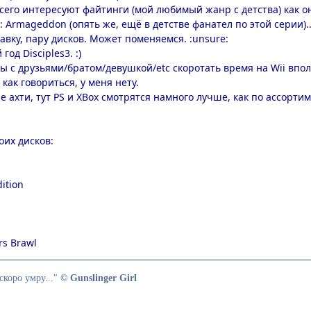
всего интересуют файтинги (мой любимый жанр с детства) как 
: Armageddon (опять же, ещё в детстве фанател по этой серии)..
авку, пару дисков. Может поменяемся. :unsure:
год Disciples3. :)
ы с друзьями/братом/девушкой/etc скоротать время на Wii впол
ет как говориться, у меня нету.
е ахти, тут PS и XBox смотрятся намного лучше, как по ассорти
их дисков:
dition
rs Brawl
скоро умру..."
© Gunslinger Girl