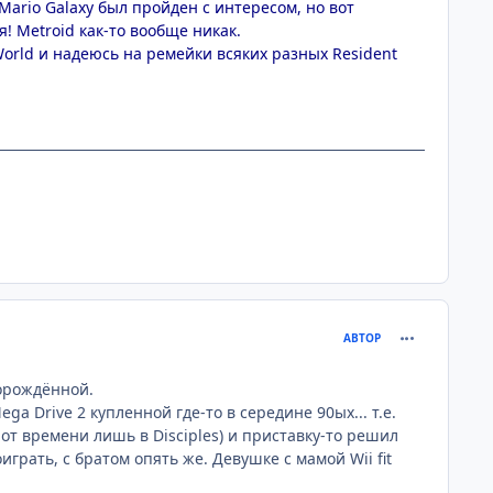
 Mario Galaxy был пройден с интересом, но вот
! Metroid как-то вообще никак.
orld и надеюсь на ремейки всяких разных Resident
comment_217
АВТОР
ворождённой.
a Drive 2 купленной где-то в середине 90ых... т.е.
я от времени лишь в Disciples) и приставку-то решил
играть, с братом опять же. Девушке с мамой Wii fit