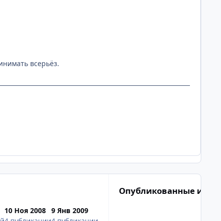
ринимать всерьёз.
Опубликованные изоб
10 Ноя 2008
9 Янв 2009
ий
4 публикации
4 публикации