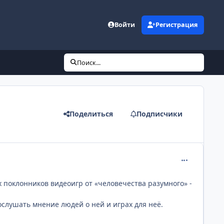
Войти
Регистрация
Поиск...
Поделиться
Подписчики
comment_217
х поклонников видеоигр от «человечества разумного» -
слушать мнение людей о ней и играх для неё.