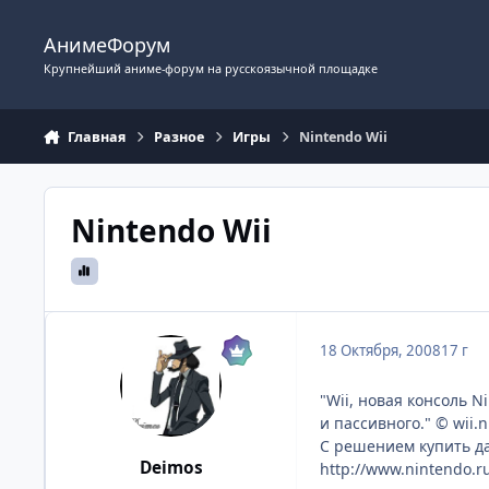
Перейти к содержимому
АнимеФорум
Крупнейший аниме-форум на русскоязычной площадке
Главная
Разное
Игры
Nintendo Wii
Nintendo Wii
18 Октября, 2008
17 г
"Wii, новая консоль 
и пассивного." © wii.n
С решением купить да
Deimos
http://www.nintendo.