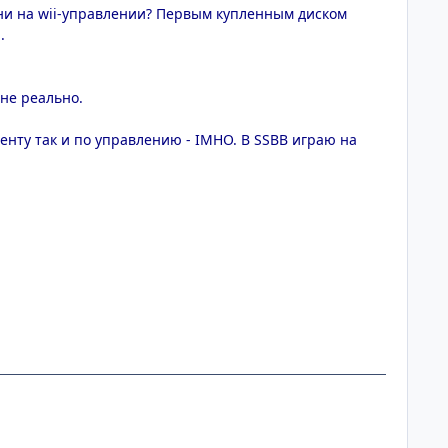
они на wii-управлении? Первым купленным диском
.
не реально.
менту так и по управлению - IMHO. В SSBB играю на