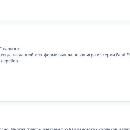
" вариант.
когда на данной платформе вышла новая игра из серии Fatal Fr
 перебор.
эссно. Иногда граюсь. Рекомендую Раймановских кроликов и Вар