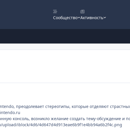
Сообщество
Активность
Nintendo, преодолевает стереотипы, которые отделяют страстны
intendo.ru
нную консоль, возникло желание создать тему-обсуждение и по
ru/upload/iblock/4d6/4d647d4d913eae6b9f1e4bb94a6b2f4c.png