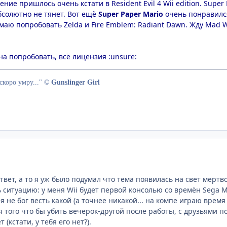
ние пришлось очень кстати в Resident Evil 4 Wii edition. Super
бсолютно не тянет. Вот ещё
Super Paper Mario
очень понравился
аю попробовать Zelda и Fire Emblem: Radiant Dawn. Жду Mad W
и на попробовать, всё лицензия :unsure:
скоро умру..."
© Gunslinger Girl
ответ, а то я уж было подумал что тема появилась на свет мерт
ситуацию: у меня Wii будет первой консолью со времён Sega Meg
 я не бог весть какой (а точнее никакой... на компе играю врем
я того что бы убить вечерок-другой после работы, с друзьями по
(кстати, у тебя его нет?).