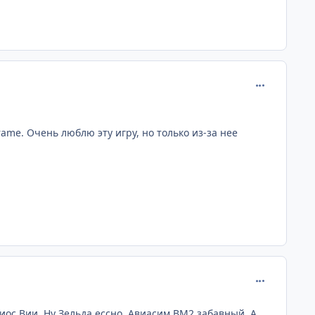
comment_217
ame. Очень люблю эту игру, но только из-за нее
comment_217
иос Вии. Ну Зельда ессно. Авиасим ВМ2 забавный. А,