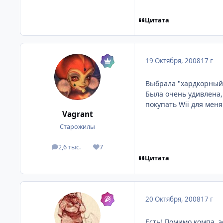
Цитата
19 Октября, 2008
17 г
Выбрала "хардкорный
Была очень удивлена, 
покупать Wii для меня
Vagrant
Старожилы
2,6 тыс.
7
посты
Репутация
Цитата
20 Октября, 2008
17 г
Есть! Помимо компа, 