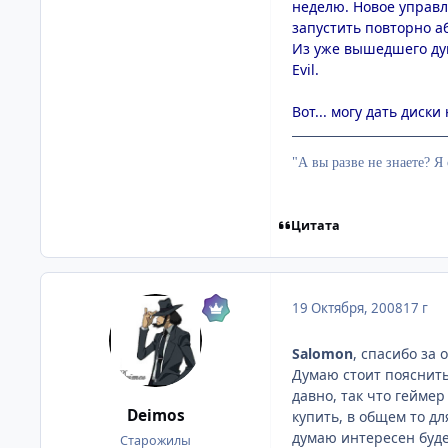
неделю. Новое управле
запустить повторно а
Из уже вышедшего дум
Evil.
Вот... могу дать диск
"А вы разве не знаете? Я 
Цитата
19 Октября, 2008
17 г
Salomon
, спасибо за 
Думаю стоит пояснить 
давно, так что геймер
Deimos
купить, в общем то дл
думаю интересен будет 
Старожилы