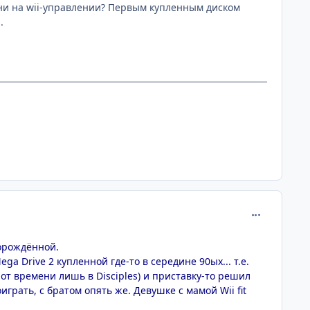
они на wii-управлении? Первым купленным диском
.
comment_217
ворождённой.
a Drive 2 купленной где-то в середине 90ых... т.е.
я от времени лишь в Disciples) и приставку-то решил
играть, с братом опять же. Девушке с мамой Wii fit