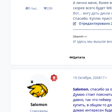
А лично меня, более 
скорее всего будет MK
5 тыс.
239
посты
Репутация
Вот... могу дать диск
Спасибо. Куплю прист
Отредактировано
[Дядьки]
team
И здесь мы вышли вно
Цитата
19 Октября, 2008
17 г
Salomon
, спасибо за 
Думаю стоит пояснить 
давно, так что геймер
Salomon
купить, в общем то дл
думаю интересен будет 
Старожилы