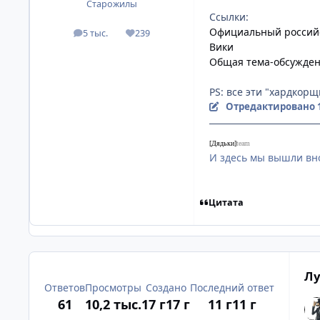
Старожилы
Ссылки:
Официальный россий
5 тыс.
239
посты
Репутация
Вики
Общая тема-обсужден
PS: все эти "хардкорщ
Отредактировано
[Дядьки]
team
И здесь мы вышли вно
Цитата
Лу
Ответов
Просмотры
Создано
Последний ответ
61
10,2 тыс.
17 г
17 г
11 г
11 г