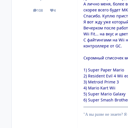
А лично меня, более 
скорее всего будет MK
108
4
посты
Репутация
Спасибо. Куплю прист
Я вот жду уже который 
Вечерком после работ
Wii Fit... на вкус и цв
С файтингами на Wii н
контроллере от GC.
Скромный списочек мо
1) Super Paper Mario
2) Resident Evil 4 Wii e
3) Metroid Prime 3
4) Mario Kart Wii
5) Super Mario Galaxy
6) Super Smash Brothe
"А вы разве не знаете? Я 