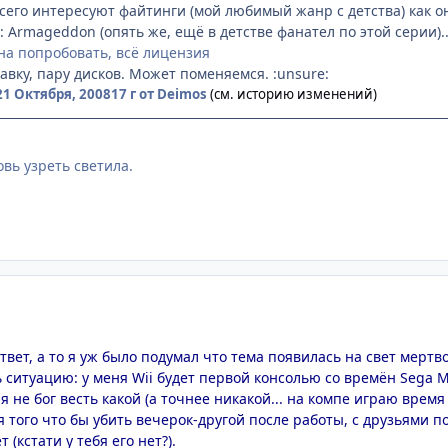
всего интересуют файтинги (мой любимый жанр с детства) как 
: Armageddon (опять же, ещё в детстве фанател по этой серии)..
и на попробовать, всё лицензия
авку, пару дисков. Может поменяемся. :unsure:
21 Октября, 2008
17 г
от Deimos
(см. историю изменений)
вь узреть светила.
ответ, а то я уж было подумал что тема появилась на свет мерт
ситуацию: у меня Wii будет первой консолью со времён Sega Meg
 я не бог весть какой (а точнее никакой... на компе играю врем
я того что бы убить вечерок-другой после работы, с друзьями по
(кстати у тебя его нет?).