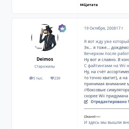
Цитата
19 Октября, 2008
17 г
Я вот жду уже который 
Эх... я тоже... дождём
Вечерком после работ
Deimos
Ну вот и славно. В ко
С файтингами на Wii н
Старожилы
Ну, на счёт ассортиме
то точно хватит), а н
5 тыс.
239
посты
Репутация
принимая внимание мо
//боксовые симуляторы
скорее Wii придумана 
Отредактировано
[Дядьки]
team
И здесь мы вышли вно