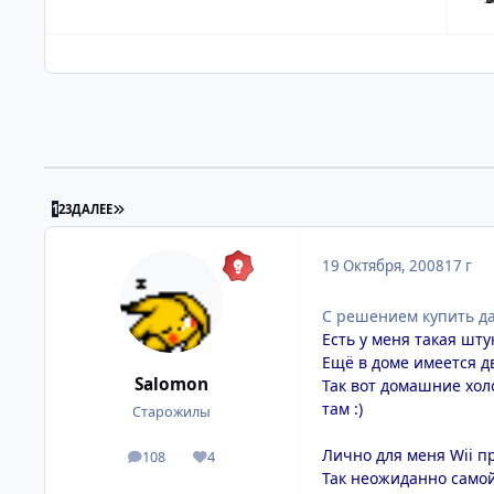
ПОСЛЕДНЯЯ СТРАНИЦА
1
2
3
ДАЛЕЕ
19 Октября, 2008
17 г
С решением купить да
Есть у меня такая шту
Ещё в доме имеется д
Salomon
Так вот домашние холо
там :)
Старожилы
Лично для меня Wii п
108
4
посты
Репутация
Так неожиданно самой 