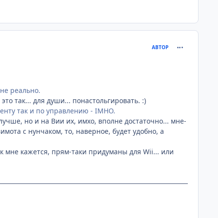
comment_217
АВТОР
не реально.
о так... для души... понастольгировать. :)
менту так и по управлению - IMHO.
учше, но и на Вии их, имхо, вполне достаточно... мне-
вимота с нунчаком, то, наверное, будет удобно, а
ак мне кажется, прям-таки придуманы для Wii... или