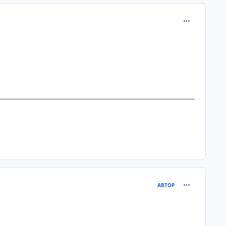
comment_216
comment_216
АВТОР