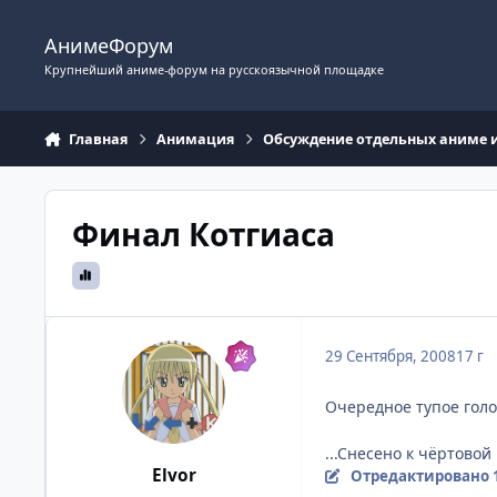
Перейти к содержимому
АнимеФорум
Крупнейший аниме-форум на русскоязычной площадке
Главная
Анимация
Обсуждение отдельных аниме 
Финал Котгиаса
29 Сентября, 2008
17 г
Очередное тупое голо
...Снесено к чёртово
Elvor
Отредактировано