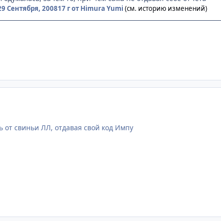
29 Сентября, 2008
17 г
от Himura Yumi
(см. историю изменений)
ь от свиньи ЛЛ, отдавая свой код Импу