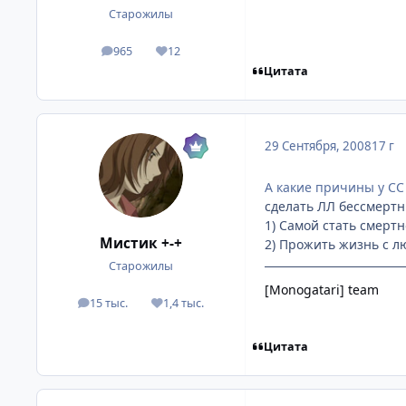
Старожилы
965
12
посты
Репутация
Цитата
29 Сентября, 2008
17 г
А какие причины у С
сделать ЛЛ бессмертн
1) Самой стать смертн
Мистик +-+
2) Прожить жизнь с лю
Старожилы
[Monogatari] team
15 тыс.
1,4 тыс.
посты
Репутация
Цитата