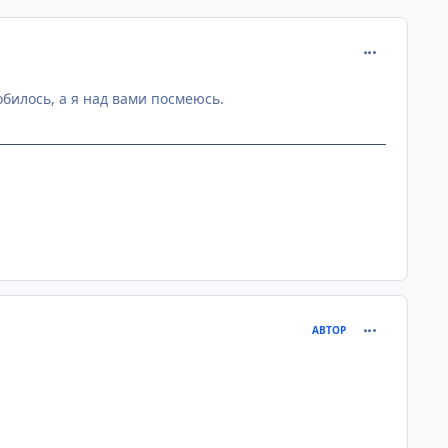
comment_216
обилось, а я над вами посмеюсь.
comment_216
АВТОР