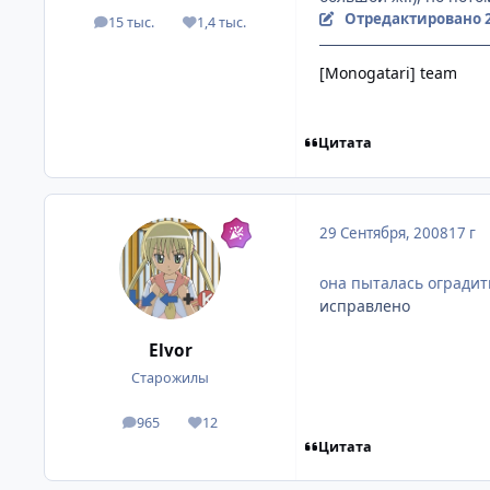
Отредактировано
15 тыс.
1,4 тыс.
посты
Репутация
[Monogatari] team
Цитата
29 Сентября, 2008
17 г
она пыталась оградит
исправлено
Elvor
Старожилы
965
12
посты
Репутация
Цитата