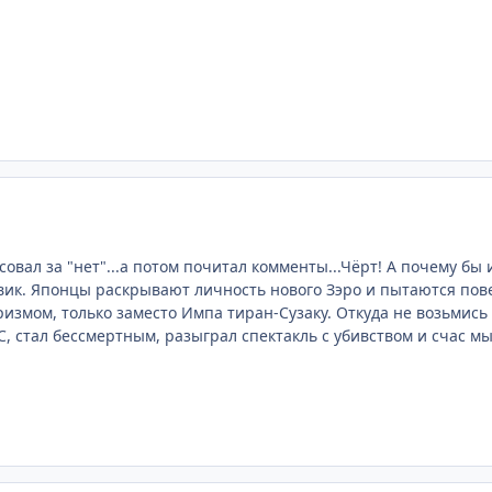
овал за "нет"...а потом почитал комменты...Чёрт! А почему бы и
вик. Японцы раскрывают личность нового Зэро и пытаются пове
измом, только заместо Импа тиран-Сузаку. Откуда не возьмись 
С, стал бессмертным, разыграл спектакль с убивством и счас мы 