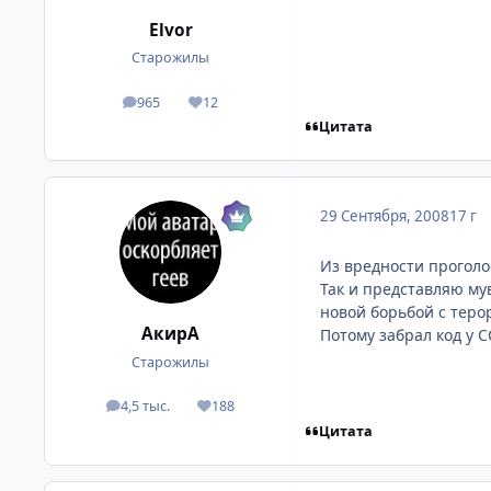
Elvor
Старожилы
965
12
посты
Репутация
Цитата
29 Сентября, 2008
17 г
Из вредности проголос
Так и представляю му
новой борьбой с терор
АкирА
Потому забрал код у С
Старожилы
4,5 тыс.
188
посты
Репутация
Цитата