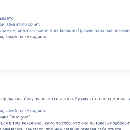
ым это:
ой. Она этого хочет.
бимым, она этого хочет еще больше (1), было пару раз показан
ая, какой ты её видишь.
 передавала Лелушу по его согласию, Сузаку это точно не знал..
ая, какой ты её видишь.
идит Танигучи?
аться в том, какая она.. само по себе, что она пыталась подброс
м одумалась, зачем то, при чем сама не отдавая себе отчета