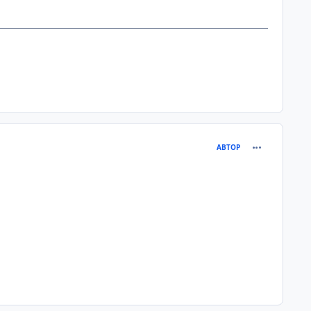
comment_216
АВТОР