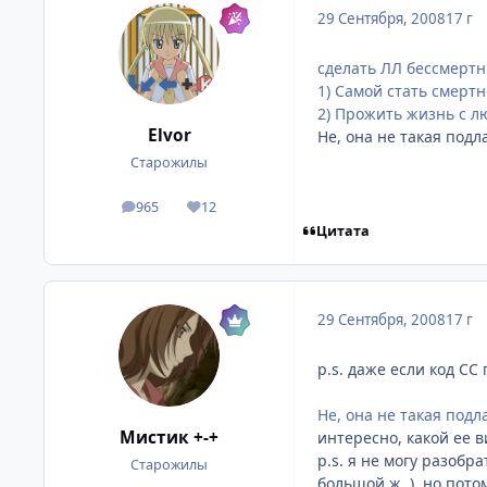
29 Сентября, 2008
17 г
сделать ЛЛ бессмертн
1) Самой стать смертн
2) Прожить жизнь с лю
Elvor
Не, она не такая подл
Старожилы
965
12
посты
Репутация
Цитата
29 Сентября, 2008
17 г
p.s. даже если код СС
Не, она не такая подл
Мистик +-+
интересно, какой ее в
p.s. я не могу разобр
Старожилы
большой ж..), но пото