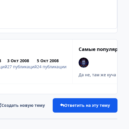
Самые популярные
8
3 Окт 2008
5 Окт 2008
аций
27 публикаций
24 публикации
Да не, там же куча косв
Создать новую тему
Ответить на эту тему