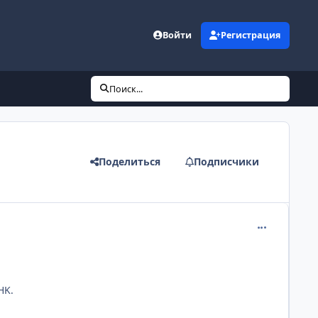
Войти
Регистрация
Поиск...
Поделиться
Подписчики
comment_216
HK.