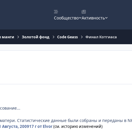
Сообщество
Активность
и манги
Золотой фонд
Code Geass
Финал Котгиаса
сование...
й матери. Статистические данные были собраны и переданы в N
1 Августа, 2009
17 г
от Elvor
(см. историю изменений)