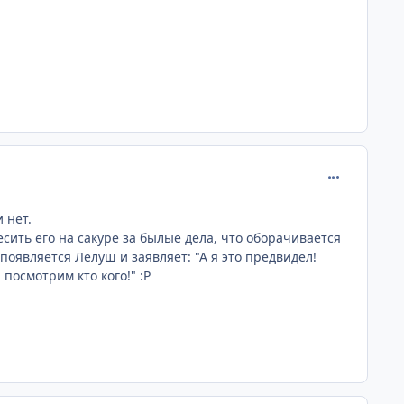
comment_216
 нет.
сить его на сакуре за былые дела, что оборачивается
появляется Лелуш и заявляет: "А я это предвидел!
посмотрим кто кого!" :P