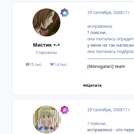
29 Сентября, 2008
17 г
исправлено
? поясни..
она пыталась оградит
Мистик +-+
у меня не так написа
она пыталась подброс
Старожилы
15 тыс.
1,4 тыс.
посты
Репутация
[Monogatari] team
Цитата
29 Сентября, 2008
17 г
? поясни..
исправлено - это перев