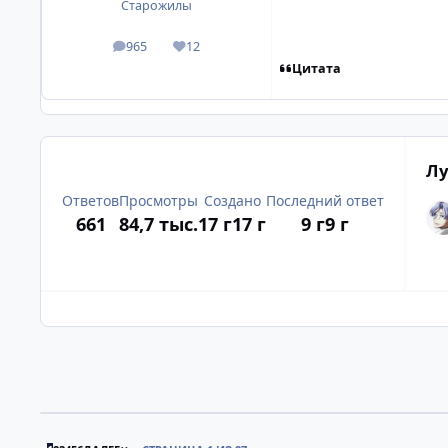
Старожилы
965
12
посты
Репутация
Цитата
Лу
Ответов
Просмотры
Создано
Последний ответ
661
84,7 тыс.
17 г
17 г
9 г
9 г