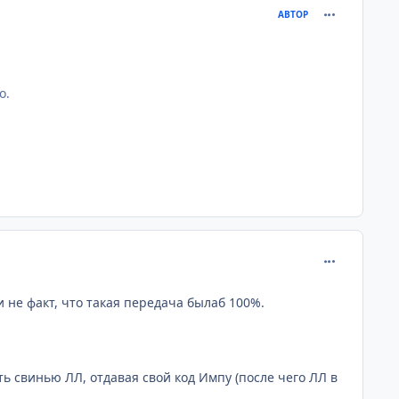
comment_216
АВТОР
о.
comment_216
 и не факт, что такая передача былаб 100%.
ить свинью ЛЛ, отдавая свой код Импу (после чего ЛЛ в