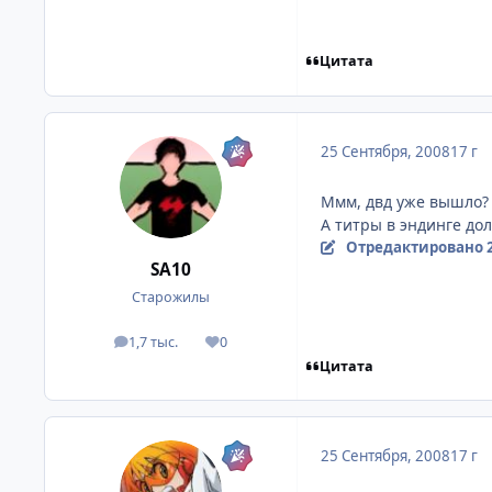
Цитата
25 Сентября, 2008
17 г
Ммм, двд уже вышло? 
А титры в эндинге до
Отредактировано
SA10
Старожилы
1,7 тыс.
0
посты
Репутация
Цитата
25 Сентября, 2008
17 г