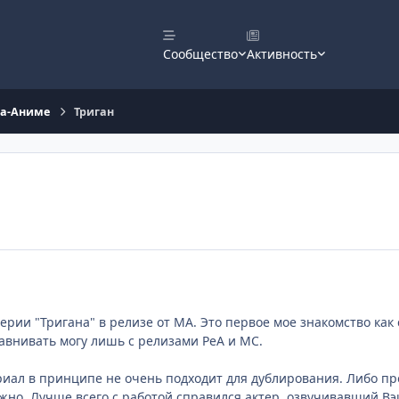
Сообщество
Активность
а-Аниме
Триган
ерии "Тригана" в релизе от МА. Это первое мое знакомство как 
авнивать могу лишь с релизами РеА и МС.
иал в принципе не очень подходит для дублирования. Либо про
жно. Лучше всего с работой справился актер, озвучивавший Вэ