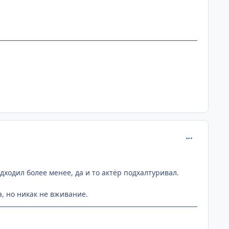
comment_215
дходил более менее, да и то актёр подхалтуривал.
а, но никак не вживание.