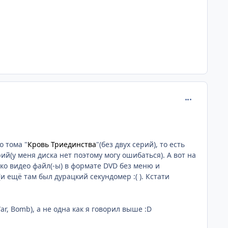
comment_215
о тома "
Кровь Триединства
"(без двух серий), то есть
ий(у меня диска нет поэтому могу ошибаться). А вот на
ько видео файл(-ы) в формате DVD без меню и
 ещё там был дурацкий секундомер :( ). Кстати
r, Bomb), а не одна как я говорил выше :D