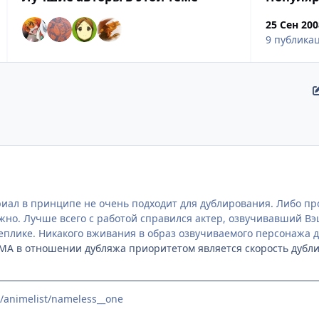
25 Сен 200
9 публика
иал в принципе не очень подходит для дублирования. Либо прос
жно. Лучше всего с работой справился актер, озвучивавший Вэ
реплике. Никакого вживания в образ озвучиваемого персонажа 
У МА в отношении дубляжа приоритетом является скорость дубл
t/animelist/nameless__one