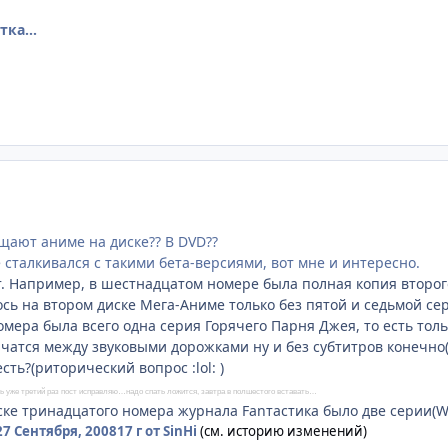
ка...
ещают аниме на диске?? В DVD??
 сталкивался с такими бета-версиями, вот мне и интересно.
т. Например, в шестнадцатом номере была полная копия второг
сь на втором диске Мега-Аниме только без пятой и седьмой сер
омера была всего одна серия Горячего Парня Джея, то есть тол
атся между звуковыми дорожками ну и без субтитров конечно(и
ть?(риторический вопрос :lol: )
ить уже третий раз пост исправляю…надо спать ложится, завтра в полшестого вставать…
иске тринадцатого номера журнала Fanтастика было две серии(Wa
27 Сентября, 2008
17 г
от SinHi
(см. историю изменений)