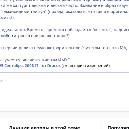
и же халтурят весьма и весьма часто. Вживание в образ озв
гуманоидный тайфун" (правда, оказалось, что так и в оригинале
сить?).
т идеального. Время от времени наблюдается "лесенка", надпис
-либо титров (в оригинале так же?).
а-версии релиза неудовлетворительное (с учетом того, что МА, 
азумеется, является чистым ИМХО.
25 Сентября, 2008
17 г
от Dracus
(см. историю изменений)
eam
Лучшие авторы в этой теме
Популяр