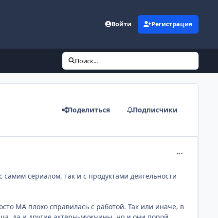
Войти
Регистрация
Поиск...
Поделиться
Подписчики
comment_215
с самим сериалом, так и с продуктами деятельности
сто МА плохо справилась с работой. Так или иначе, в
ша, да и другие актеры-мужчины, но и они порой