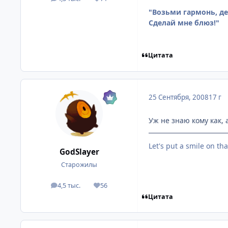
посты
Репутация
"Возьми гармонь, дет
Сделай мне блюз!"
Цитата
25 Сентября, 2008
17 г
Уж не знаю кому как, 
Let's put a smile on tha
GodSlayer
Старожилы
4,5 тыс.
56
посты
Репутация
Цитата