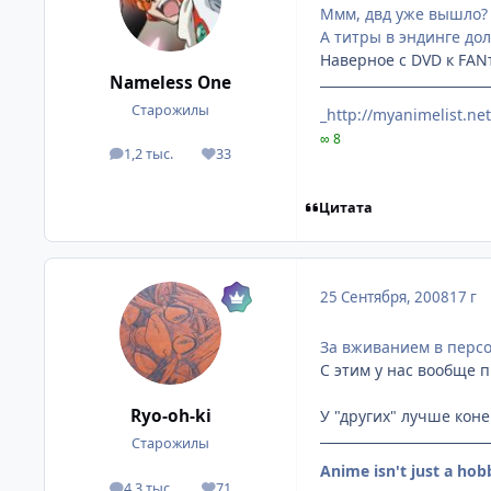
Ммм, двд уже вышло? 
А титры в эндинге до
Наверное с DVD к FAN
Nameless One
Старожилы
_http://myanimelist.ne
∞ 8
1,2 тыс.
33
посты
Репутация
Цитата
25 Сентября, 2008
17 г
За вживанием в персо
С этим у нас вообще п
Ryo-oh-ki
У "других" лучше коне
Старожилы
Anime isn't just a hob
4,3 тыс.
71