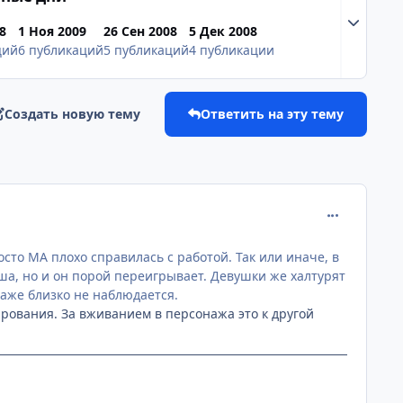
Разверну
8
1 Ноя 2009
26 Сен 2008
5 Дек 2008
ций
6 публикаций
5 публикаций
4 публикации
Создать новую тему
Ответить на эту тему
comment_215
то МА плохо справилась с работой. Так или иначе, в
ша, но и он порой переигрывает. Девушки же халтурят
даже близко не наблюдается.
ирования. За вживанием в персонажа это к другой