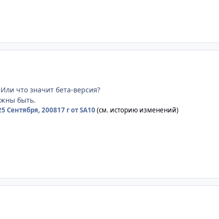
Или что значит бета-версия?
лжны быть.
25 Сентября, 2008
17 г
от SA10
(см. историю изменений)