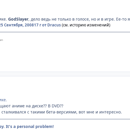
ике.
GodSlayer
, дело ведь не только в голосе, но и в игре. Ее-то
25 Сентября, 2008
17 г
от Dracus
(см. историю изменений)
eam
ике.
ещают аниме на диске?? В DVD??
 сталкивался с такими бета-версиями, вот мне и интересно.
by. It's a personal problem!