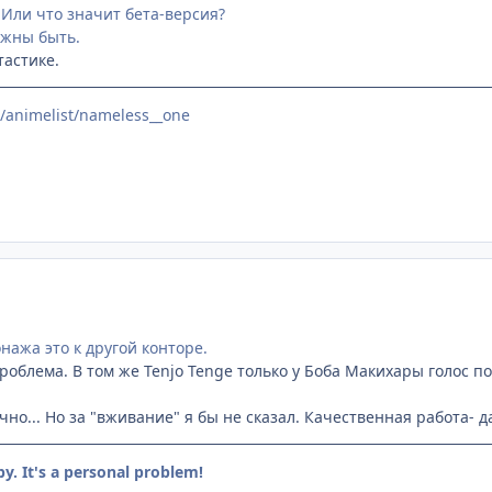
Или что значит бета-версия?
лжны быть.
тастике.
t/animelist/nameless__one
нажа это к другой конторе.
роблема. В том же Tenjo Tenge только у Боба Макихары голос по
чно... Но за "вживание" я бы не сказал. Качественная работа- д
by. It's a personal problem!