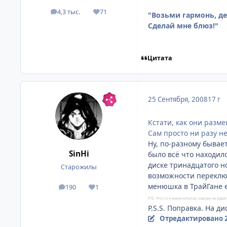
4,3 тыс.
71
посты
Репутация
"Возьми гармонь, дет
Сделай мне блюз!"
Цитата
25 Сентября, 2008
17 г
Кстати, как они разм
Сам просто ни разу не
Ну, по-разному бывае
SinHi
было всё что находило
диске тринадцатого н
Старожилы
возможности переключ
менюшка в ТрайГане ес
190
1
посты
Репутация
P.S. Что-то я меня котелок совсем не вар
P.S.S. Поправка. На д
Отредактировано