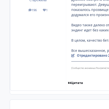
Старожилы
переигрывают. Девушк
показалось прозвище "
196
1
посты
Репутация
додумался его произно
Видео также далеко о
эндинг идет без каких
В целом, качество бет
Все вышесказанное, р
Отредактировано
[Сообщество анонимных Реа-фагов] t
Цитата