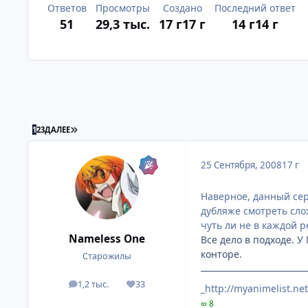
Ответов
Просмотры
Создано
Последний ответ
51
29,3 тыс.
17 г
17 г
14 г
14 г
ПОСЛЕДНЯЯ СТРАНИЦА
1
2
3
ДАЛЕЕ
25 Сентября, 2008
17 г
Наверное, данный сер
дубляже смотреть сло
чуть ли не в каждой 
Nameless One
Все дело в подходе. 
конторе.
Старожилы
1,2 тыс.
33
посты
Репутация
_http://myanimelist.ne
∞ 8