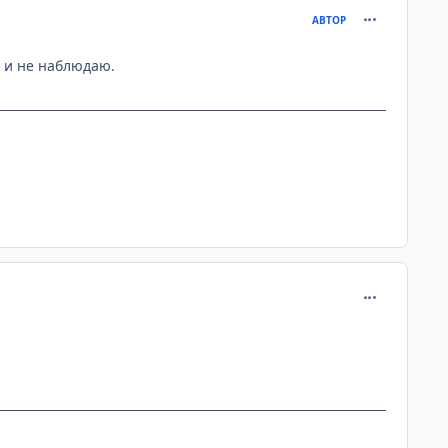
comment_215
АВТОР
 я и не наблюдаю.
comment_215