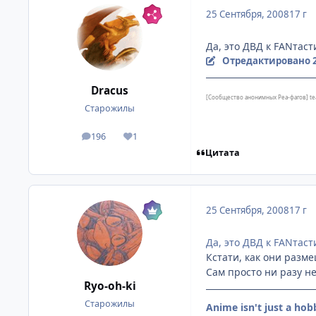
25 Сентября, 2008
17 г
Да, это ДВД к FANтаст
Отредактировано
Dracus
[Сообщество анонимных Реа-фагов] t
Старожилы
196
1
посты
Репутация
Цитата
25 Сентября, 2008
17 г
Да, это ДВД к FANтаст
Кстати, как они разм
Сам просто ни разу не
Ryo-oh-ki
Старожилы
Anime isn't just a hob