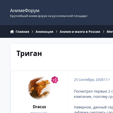
Перейти к содержимому
АнимеФорум
Крупнейший аниме-форум на русскоязычной площадке
Главная
Анимация
Аниме и манга в России
Мег
Триган
25 Сентября, 2008
17 г
Посмотрел первые 2 с
компании, поэтому ср
Dracus
Наверное, данный сер
дубляже смотреть сло