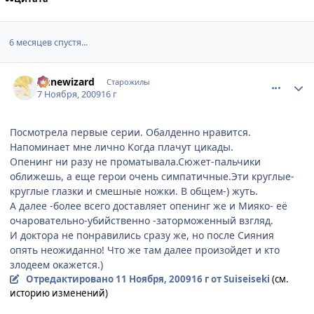
6 месяцев спустя...
comment_2364003
Статистика автора
Аnnewizard
Старожилы
7 Ноября, 2009
16 г
Посмотрела первые серии. Обалденно нравится.
Напоминает мне лично Когда плачут цикады.
Опенинг ни разу не проматывала.Сюжет-пальчики
оближешь, а еще герои очень симпатичные.Эти круглые-
круглые глазки и смешные ножки. В общем-) жуть.
А далее -более всего доставляет опенинг же и Мияко- её
очаровательно-убийственно -заторможенный взгляд.
И доктора не понравились сразу же, но после Сияния
опять неожиданно! Что же там далее произойдет и кто
злодеем окажется.)
Отредактировано
11 Ноября, 2009
16 г
от Suiseiseki
(см.
историю изменений)