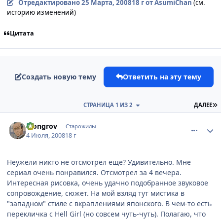
Отредактировано
25 Марта, 2008
18 г
от AsumiChan
(см.
историю изменений)
Цитата
Создать новую тему
Ответить на эту тему
П
СТРАНИЦА 1 ИЗ 2
ДАЛЕЕ
comment_2108783
Статистика автора
Mongrov
Старожилы
4 Июля, 2008
18 г
Неужели никто не отсмотрел еще? Удивительно. Мне
сериал очень понравился. Отсмотрел за 4 вечера.
Интересная рисовка, очень удачно подобранное звуковое
сопровождение, сюжет. На мой взляд тут мистика в
"западном" стиле с вкраплениями японского. В чем-то есть
перекличка с Hell Girl (но совсем чуть-чуть). Полагаю, что