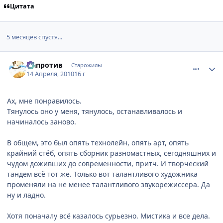
Цитата
5 месяцев спустя...
comment_2445902
Статистика автора
Напротив
Старожилы
14 Апреля, 2010
16 г
Ах, мне понравилось.
Тянулось оно у меня, тянулось, останавливалось и
начиналось заново.
В общем, это был опять технолейн, опять арт, опять
крайний стёб, опять сборник разномастных, сегодняшних и
чудом доживших до современности, притч. И творческий
тандем всё тот же. Только вот талантливого художника
променяли на не менее талантливого звукорежиссера. Да
ну и ладно.
Хотя поначалу всё казалось сурьезно. Мистика и все дела.