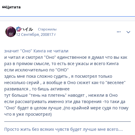
Цитата
comment_2151935
Статистика автора
ミハイル
Старожилы
12 Сентября, 2008
17 г
значит "Оно" Кинга не читали
и читал и смотрел "Оно" единственное я думал что вы как
раз в прямом смысле, то есть все ужасы и всего Кинга
если исключительно по "ОНО"
здесь мне пока сложно судить , я посмотрел только
несколько серий , а вообще в Оно сюжет как-то "веселее"
развивался , то бишь активнее
тут больше "тень на плетень" наводят , нежели в Оно
если рассматривать именно эти два творения -то таки да
"Оно" будет в целом лучше ,(по крайней мере судя по тому
что я уже просмотрел)
Просто жить без всяких чувств будет лучше мне всего....