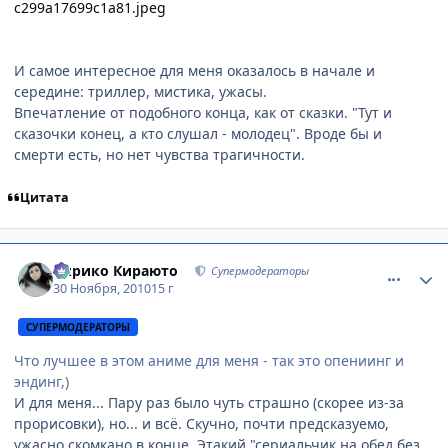
c299a17699c1a81.jpeg
И самое интересное для меня оказалось в начале и
середине: триллер, мистика, ужасы.
Впечатление от подобного конца, как от сказки. "Тут и
сказочки конец, а кто слушал - молодец". Вроде бы и
смерти есть, но нет чувства трагичности.
Цитата
comment_2594452
Статистика автора
Кирико Кираюто
Супермодераторы
30 Ноября, 2010
15 г
СУПЕРМОДЕРАТОРЫ
Что лучшее в этом аниме для меня - так это опениинг и
эндинг,)
И для меня... Пару раз было чуть страшно (скорее из-за
прорисовки), но... и всё. Скучно, почти предсказуемо,
ужасно скомкано в конце. Этакий "сериальчик на обед без