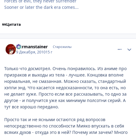
Forces of evil, they never surrender
Sooner or later the dark era comes...
Цитата
comment_2599625
Статистика автора
Durmanstainer
Старожилы
9 Декабря, 2010
15 г
Только что досмотрел. Очень понравилось. Из аниме про
призраков и выходы из тела - лучшее. Концовка вполне
нормальная, не смазанная. Можно сказать, стандартный
хэппи энд. Что касается недосказанности, то она есть, но
не делает хуже. Просто если все рассказывать, то одно за
другое - и получится уже как минимум полсотни серий. А
тут все хорошо передано.
Просто так и не ясными остаются ряд вопросов
непосредственно по способности Мияко впускать в себя
всяких духов - откуда это в ней? Почему или зачем? Много