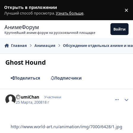
Перейти к содержимому
Открыть в приложении
×
З
Лучший способ просмотра.
Узнать больше
.
АнимеФорум
Войти
Крупнейший аниме-форум на русскоязычной площадке
Главная
Анимация
Обсуждение отдельных аниме и м
Ghost Hound
Поделиться
Подписчики
comment_2021160
Статистика автора
AsumiChan
Участники
25 Марта, 2008
18 г
http://www.world-art.ru/animation/img/7000/6428/1.jpg