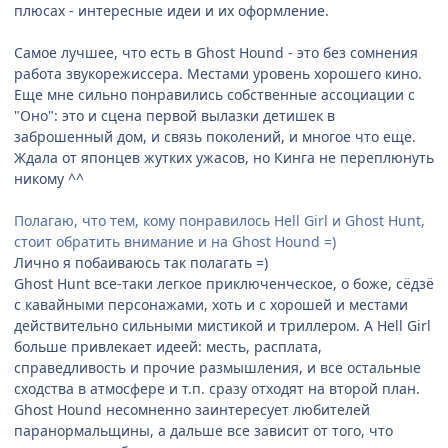
плюсах - интересные идеи и их оформление.
Самое лучшее, что есть в Ghost Hound - это без сомнения
работа звукорежиссера. Местами уровень хорошего кино.
Еще мне сильно понравились собственные ассоциации с
"Оно": это и сцена первой вылазки детишек в
заброшенный дом, и связь поколений, и многое что еще.
Ждала от японцев жутких ужасов, но Кинга не переплюнуть
никому ^^
Полагаю, что тем, кому понравилось Hell Girl и Ghost Hunt,
стоит обратить внимание и на Ghost Hound =)
Лично я побаиваюсь так полагать =)
Ghost Hunt все-таки легкое приключенческое, о боже, сёдзё
с кавайными персонажами, хоть и с хорошей и местами
действительно сильными мистикой и триллером. А Hell Girl
больше привлекает идеей: месть, расплата,
справедливость и прочие размышления, и все остальные
сходства в атмосфере и т.п. сразу отходят на второй план.
Ghost Hound несомненно заинтересует любителей
паранормальщины, а дальше все зависит от того, что