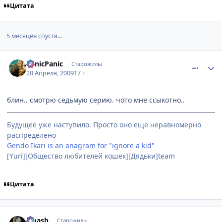
Цитата
5 месяцев спустя...
comment_2240958
Статистика автора
PanicPanic
Старожилы
20 Апреля, 2009
17 г
блин.. смотрю седьмую серию. чото мне ссыкотно..
Будущее уже наступило. Просто оно еще неравномерно
распределено
Gendo Ikari is an anagram for "ignore a kid"
[Yuri][Общество любителей кошек][Дядьки]team
Цитата
comment_2240975
Статистика автора
smash
Старожилы