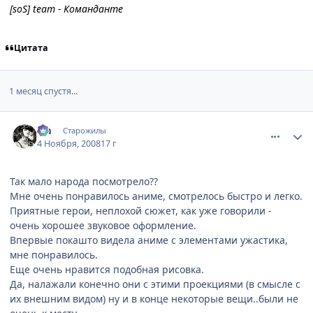
[soS] team - Команданте
Цитата
1 месяц спустя...
comment_2183661
Статистика автора
Lia
Старожилы
4 Ноября, 2008
17 г
Так мало народа посмотрело??
Мне очень понравилось аниме, смотрелось быстро и легко.
Приятные герои, неплохой сюжет, как уже говорили -
очень хорошее звуковое оформление.
Впервые покашто видела аниме с элементами ужастика,
мне понравилось.
Еще очень нравится подобная рисовка.
Да, налажали конечно они с этими проекциями (в смысле с
их внешним видом) ну и в конце некоторые вещи..были не