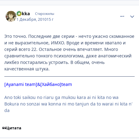
comment_2594877
Статистика автора
Rаkka
Старожилы
1 Декабря, 2010
15 г
Это точно. Последние две серии - нечто ужасно скомканное
и не выразительное, ИМХО. Вроде и времени хватало и
серий всего 22. Остальное очень впечатляет. Много
сравнительно тонкого психологизма, даже анатомический
ликбез постарались устроить. В общем, очень
качественная штука.
[Ayanami team]&
[Хайбано]team
Ano toki saikou no riaru ga mukou kara ai ni kita no wa
Bokura no sonzai wa konna ni mo tanjun da to warai ni kita n'
da
Цитата