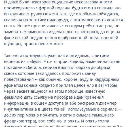
И даже было некоторое ощущение несогласованности
происходящего с формой подачи, будто кто-то специально
выкручивает ручку сюжета там, где им обычно обходятся,
сваливая на эстетику видеоряда, а потом все опять ложатся
спать. Но всё просветлилось с выходом ребят в астрал, не
замечать форменного издевательства которого, да еще на
фоне всякой недурственно изображенной потусторонней
шушеры, просто невозможно.
Так оно и потянулось, уже почти ожидаемо, с витием
веревок из фабулы. Что-то происходило, намеченная цель
постоянно сбегала, сериал вилял от образа до образа
сквозь которые таки удалось проложить канву
повествования -- как обычно, короче. Будучи хардкорным
уфонатом конака когда-то приплел целое нло в sel чтобы
через засветившуюся на этом поприще известную
фамилию дать ссылку на прообраз идеи хранения
информации в общем доступе (а абе раскрасил джемпер
инупланетянена в цвета теней, используемые в сериале, --
до сих пор можно почитать в сети о смысле тамошнего
фредикрюггера), вот, собс-но, и опять. И опять толпа
фамилий, биотехнологии, боги, уровни взаимоотношений и