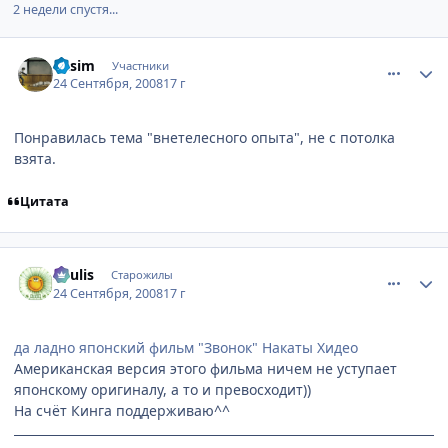
2 недели спустя...
comment_2158583
Статистика автора
Kasim
Участники
24 Сентября, 2008
17 г
Понравилась тема "внетелесного опыта", не с потолка
взята.
Цитата
comment_2158657
Статистика автора
Soulis
Старожилы
24 Сентября, 2008
17 г
да ладно японский фильм "Звонок" Накаты Хидео
Американская версия этого фильма ничем не уступает
японскому оригиналу, а то и превосходит))
На счёт Кинга поддерживаю^^