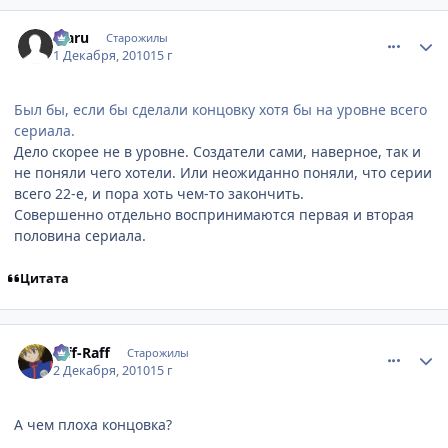
comment_2594883
Статистика автора
Mаru
Старожилы
1 Декабря, 2010
15 г
Был бы, если бы сделали концовку хотя бы на уровне всего
сериала.
Дело скорее не в уровне. Создатели сами, наверное, так и
не поняли чего хотели. Или неожиданно поняли, что серии
всего 22-е, и пора хоть чем-то закончить.
Совершенно отдельно воспринимаются первая и вторая
половина сериала.
Цитата
comment_2595217
Статистика автора
Riff-Raff
Старожилы
2 Декабря, 2010
15 г
А чем плоха концовка?