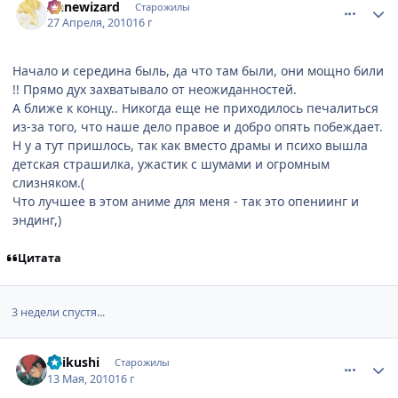
Аnnewizard
Старожилы
27 Апреля, 2010
16 г
Начало и середина быль, да что там были, они мощно били
!! Прямо дух захватывало от неожиданностей.
А ближе к концу.. Никогда еще не приходилось печалиться
из-за того, что наше дело правое и добро опять побеждает.
Н у а тут пришлось, так как вместо драмы и психо вышла
детская страшилка, ужастик с шумами и огромным
слизняком.(
Что лучшее в этом аниме для меня - так это опениинг и
эндинг,)
Цитата
3 недели спустя...
comment_2463011
Статистика автора
Shikushi
Старожилы
13 Мая, 2010
16 г