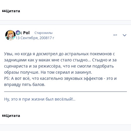
Цитата
comment_2152005
Статистика автора
Vik Pol
Старожилы
13 Сентября, 2008
17 г
Увы, но когда я досмотрел до астральных покемонов с
задницами как у макак мне стало стыдно... Стыдно и за
сценариста и за режиссёра, что не смогли подобрать
образы получше. На том сериал и закинул.
PS: А вот всё, что касательно звуковых эффектов - это и
вправду пять балов.
Ну, это я при жизни был весёлый!..
Цитата