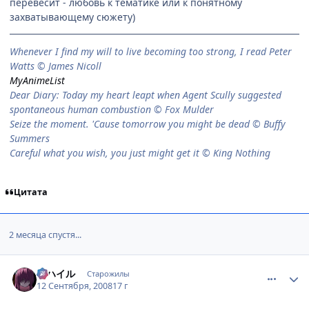
перевесит - любовь к тематике или к понятному
захватывающему сюжету)
When­ever I find my will to live be­com­ing too strong, I read Peter
Watts © James Nicoll
MyAnimeList
Dear Diary: Today my heart leapt when Agent Scully suggested
spontaneous human combustion © Fox Mulder
Seize the moment. 'Cause tomorrow you might be dead © Buffy
Summers
Careful what you wish, you just might get it © King Nothing
Цитата
2 месяца спустя...
comment_2151716
Статистика автора
ミハイル
Старожилы
12 Сентября, 2008
17 г