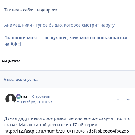
Так ведь сабж шедевр жэ!
Анимешники - тупое быдло, которое смотрит наруту.
Головной мозг — не лучшее, чем можно пользоваться
на АФ :]
Цитата
6 месяцев спустя...
comment_2594100
Статистика автора
Mаru
Старожилы
29 Ноября, 2010
15 г
Думал дадут некоторое развитие или всё же озвучат то, что
сказал Масаюки той девочке из 17-ой серии.
http://i12.fastpic.ru/thumb/2010/1130/81/d5fa8b66e64fbe2d5