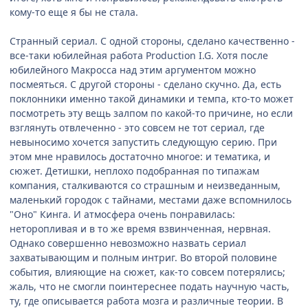
кому-то еще я бы не стала.
Странный сериал. С одной стороны, сделано качественно -
все-таки юбилейная работа Production I.G. Хотя после
юбилейного Макросса над этим аргументом можно
посмеяться. С другой стороны - сделано скучно. Да, есть
поклонники именно такой динамики и темпа, кто-то может
посмотреть эту вещь залпом по какой-то причине, но если
взглянуть отвлеченно - это совсем не тот сериал, где
невыносимо хочется запустить следующую серию. При
этом мне нравилось достаточно многое: и тематика, и
сюжет. Детишки, неплохо подобранная по типажам
компания, сталкиваются со страшным и неизведанным,
маленький городок с тайнами, местами даже вспомнилось
"Оно" Кинга. И атмосфера очень понравилась:
неторопливая и в то же время взвинченная, нервная.
Однако совершенно невозможно назвать сериал
захватывающим и полным интриг. Во второй половине
события, влияющие на сюжет, как-то совсем потерялись;
жаль, что не смогли поинтереснее подать научную часть,
ту, где описывается работа мозга и различные теории. В