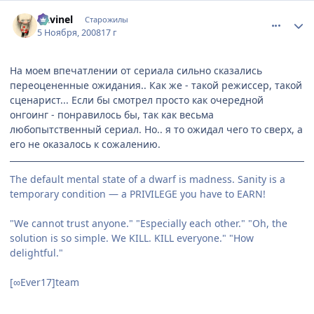
comment_2184073
Статистика автора
Davinel
Старожилы
5 Ноября, 2008
17 г
На моем впечатлении от сериала сильно сказались
переоцененные ожидания.. Как же - такой режиссер, такой
сценарист... Если бы смотрел просто как очередной
онгоинг - понравилось бы, так как весьма
любопытственный сериал. Но.. я то ожидал чего то сверх, а
его не оказалось к сожалению.
The default mental state of a dwarf is madness. Sanity is a
temporary condition — a PRIVILEGE you have to EARN!
"We cannot trust anyone." "Especially each other." "Oh, the
solution is so simple. We KILL. KILL everyone." "How
delightful."
[∞Ever17]team