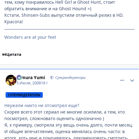
тем, кому понравилось Hell Girl и Ghost Hunt, стоит
обратить внимание и на Ghost Hound =)
Кстати, Shinsen-Subs выпустили отличный релиз в HD.
Красота!
Wonders are at your feet
Цитата
comment_2108855
Статистика автора
Himura Yumi
Супермодераторы
5 Июля, 2008
18 г
СУПЕРМОДЕРАТОРЫ
Неужели никто не отсмотрел еще?
Скорее всего этот сериал не многие осилили, а тем, кто
посмотрел, сложновато оценить однозначно )
Я, к примеру, смотрела эту вещь очень долго, почти месяц.
И общие впечатления, оценка менялась очень часто: в
итоге, хоть мне и понравилось, рекомендовать смотреть