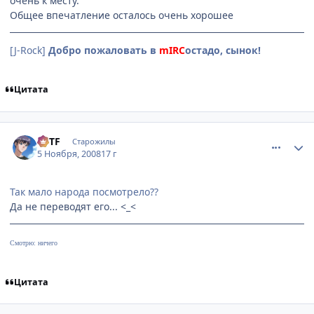
очень к месту.
Общее впечатление осталось очень хорошее
[J-Rock]
Добро пожаловать в
mIRC
остадо, сынок!
Цитата
comment_2183793
Статистика автора
BTTF
Старожилы
5 Ноября, 2008
17 г
Так мало народа посмотрело??
Да не переводят его... <_<
Смотрю: ничего
Цитата