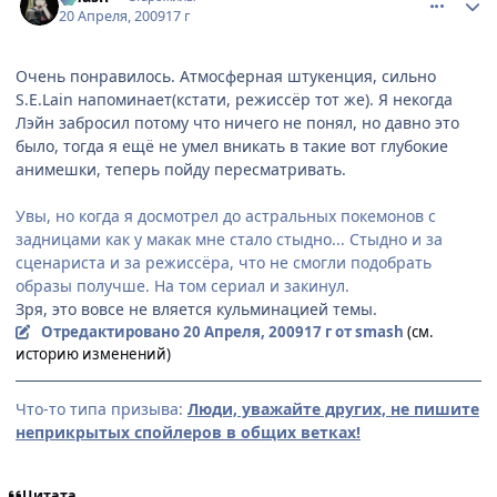
20 Апреля, 2009
17 г
Очень понравилось. Атмосферная штукенция, сильно
S.E.Lain напоминает(кстати, режиссёр тот же). Я некогда
Лэйн забросил потому что ничего не понял, но давно это
было, тогда я ещё не умел вникать в такие вот глубокие
анимешки, теперь пойду пересматривать.
Увы, но когда я досмотрел до астральных покемонов с
задницами как у макак мне стало стыдно... Стыдно и за
сценариста и за режиссёра, что не смогли подобрать
образы получше. На том сериал и закинул.
Зря, это вовсе не вляется кульминацией темы.
Отредактировано
20 Апреля, 2009
17 г
от smash
(см.
историю изменений)
Что-то типа призыва:
Люди, уважайте других, не пишите
неприкрытых спойлеров в общих ветках!
Цитата