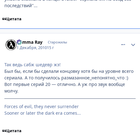
последствий"...
Цитата
comment_2594866
Статистика автора
Gamma Ray
Старожилы
1 Декабря, 2010
15 г
Так ведь сабж шедевр жэ!
Был бы, если бы сделали концовку хотя бы на уровне всего
сериала. А то получилось размазанное_непонятно_что :)
Вот первые серий 20 — отлично. А уж про звук вообще
молчу.
Forces of evil, they never surrender
Sooner or later the dark era comes...
Цитата