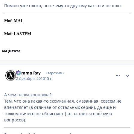
Помню уже плохо, но к чему-то другому как-то и не шло.
Мой MAL
Мой LASTFM
Цитата
comment_2595316
Статистика автора
Gamma Ray
Старожилы
2 Декабря, 2010
15 г
А чем плоха концовка?
Тем, что она какая-то скомканная, смазанная, совсем не
впечатляет (в отличае от остальных серий), да ещё и
толком ничего не объясняет (т.е. остаётся ещё куча
вопросов).