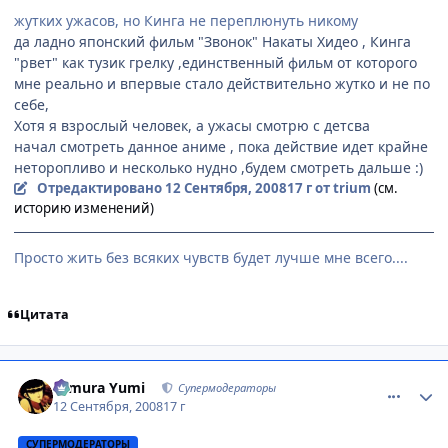
жутких ужасов, но Кинга не переплюнуть никому
да ладно японский фильм "Звонок" Накаты Хидео , Кинга
"рвет" как тузик грелку ,единственный фильм от которого
мне реально и впервые стало действительно жутко и не по
себе,
Хотя я взрослый человек, а ужасы смотрю с детсва
начал смотреть данное аниме , пока действие идет крайне
неторопливо и несколько нудно ,будем смотреть дальше :)
Отредактировано
12 Сентября, 2008
17 г
от trium
(см.
историю изменений)
Просто жить без всяких чувств будет лучше мне всего....
Цитата
comment_2151926
Статистика автора
Himura Yumi
Супермодераторы
12 Сентября, 2008
17 г
СУПЕРМОДЕРАТОРЫ