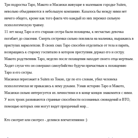
Три подростка Таро, Макото и Масаюки живущие в маленьком городке Suiten,
невольно объединяются в небольшую компанию. Казалось бы между ними нет
ничего общего, кроме как того факта что каждый из них пережил сильную
психологическую травму.
11 лет назад Таро и его старшая сестра были похищены, к несчастью девочка
погибает до спасения. Смерть сестренки сильно повлияла на мальчика, выражаясь в
приступах нарколепсии. В своих снах Таро способен отделиться от тела и парить,
возвращаясь к старому госпиталю в котором преступник держал его и сестру.
Макото родственник Таро, неделю после похищения находит своего отца мертвым.
Ходят слухи что он совершил самоубийство будучи причастным к похищению
Таро и его сестры.
Масаюки переезжает в Suiten из Токио, где по его словам, убил человека
психологически не прикасаясь к нему руками. Узнав историю Таро и Макото,
Масаюки сильно интересуется их личностями и в конце концов знакомится с ними.
У всех троих развиваются странные способности осознанных сновидений и ВТО,
помощью которых они могут видет призрачный мир...
Кто смотрит или смотрел - делимся впечатлениями :)