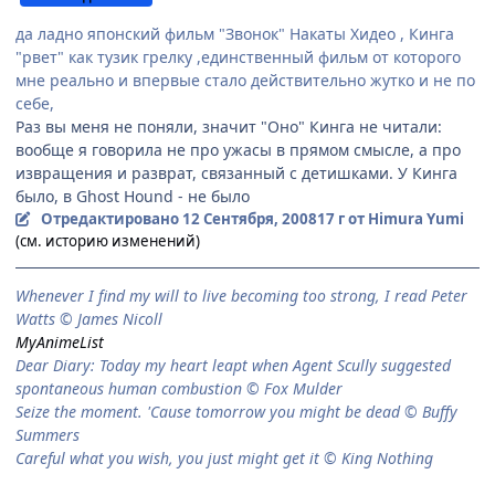
да ладно японский фильм "Звонок" Накаты Хидео , Кинга
"рвет" как тузик грелку ,единственный фильм от которого
мне реально и впервые стало действительно жутко и не по
себе,
Раз вы меня не поняли, значит "Оно" Кинга не читали:
вообще я говорила не про ужасы в прямом смысле, а про
извращения и разврат, связанный с детишками. У Кинга
было, в Ghost Hound - не было
Отредактировано
12 Сентября, 2008
17 г
от Himura Yumi
(см. историю изменений)
When­ever I find my will to live be­com­ing too strong, I read Peter
Watts © James Nicoll
MyAnimeList
Dear Diary: Today my heart leapt when Agent Scully suggested
spontaneous human combustion © Fox Mulder
Seize the moment. 'Cause tomorrow you might be dead © Buffy
Summers
Careful what you wish, you just might get it © King Nothing