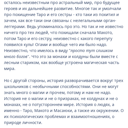
осталось неизвестным про астральный мир, про будущее
героев и их дальнейшее развитие. Многое так и умолчали
про похищение Таро и его сестры - кто таки из похитил и
зачем, как все-таки они связаны с нелегальными орган-
леггерами. Ведь упоминалось про это. Но так и не известно
ничего про тех людей, что похищали сначала Макото,
потом Таро и его сестру, неизвестно с какого перепугу
появился культ Огами и вообще чего им было надо.
Неизвестно, что имелось в виду "
просто тут слишком
много богов
". Что это за монахи и колдуны были вместе с
лесным стариком, как вообще устроена магическая часть
мира.
Но с другой стороны, история разворачивается вокруг трех
школьников с необычными способностями. Они не могут
знать много о магии и прочем, потому и нам не надо.
История не о магии и не о призраках, не колдунах и не о
монахах, не о потустороннем мире. История о людях, а
именно - Таро, Макото и Масаюки, а также их окружении. О
их психологических проблемах и взаимоотношениях, о
природе личности.